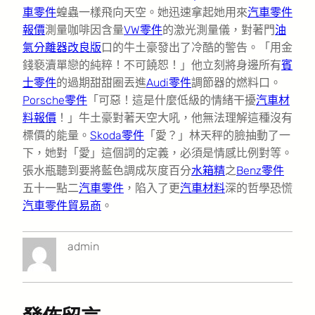
車零件
蝗蟲一樣飛向天空。她迅速拿起她用來
汽車零件
報價
測量咖啡因含量
VW零件
的激光測量儀，對著門
油
氣分離器改良版
口的牛土豪發出了冷酷的警告。「用金
錢褻瀆單戀的純粹！不可饒恕！」他立刻將身邊所有
賓
士零件
的過期甜甜圈丟進
Audi零件
調節器的燃料口。
Porsche零件
「可惡！這是什麼低級的情緒干擾
汽車材
料報價
！」牛土豪對著天空大吼，他無法理解這種沒有
標價的能量。
Skoda零件
「愛？」林天秤的臉抽動了一
下，她對「愛」這個詞的定義，必須是情感比例對等。
張水瓶聽到要將藍色調成灰度百分
水箱精
之
Benz零件
五十一點二
汽車零件
，陷入了更
汽車材料
深的哲學恐慌
汽車零件貿易商
。
admin