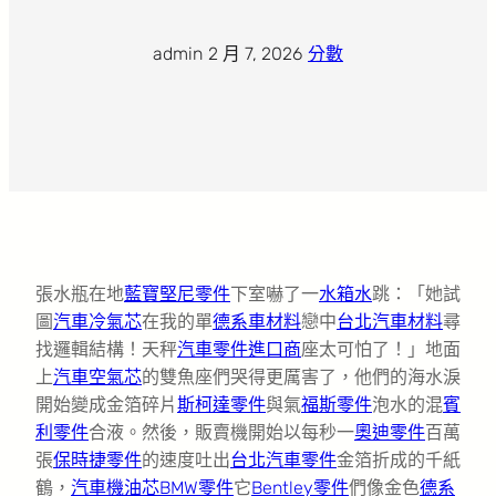
admin
·
2 月 7, 2026
·
分數
張水瓶在地
藍寶堅尼零件
下室嚇了一
水箱水
跳：「她試
圖
汽車冷氣芯
在我的單
德系車材料
戀中
台北汽車材料
尋
找邏輯結構！天秤
汽車零件進口商
座太可怕了！」地面
上
汽車空氣芯
的雙魚座們哭得更厲害了，他們的海水淚
開始變成金箔碎片
斯柯達零件
與氣
福斯零件
泡水的混
賓
利零件
合液。然後，販賣機開始以每秒一
奧迪零件
百萬
張
保時捷零件
的速度吐出
台北汽車零件
金箔折成的千紙
鶴，
汽車機油芯
BMW零件
它
Bentley零件
們像金色
德系