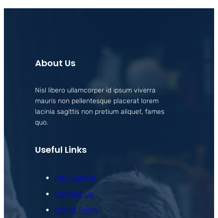
About Us
Nisl libero ullamcorper id ipsum viverra
mauris non pellentesque placerat lorem
lacinia sagittis non pretium aliquet, fames
quo.
Useful Links
Help Center
Contact Us
Online Form