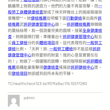
鶴攜帶上物質的誘惑力。他們的力量不再是攻擊，而
一
般勞工身體健康檢查
變成了林天秤舞台上的兩座極端背
景雕塑**。她
健檢推薦
從吧檯下面
行動健檢
拿出兩件
巡
檢推薦
武
巡迴健康管理中心
器：一
巡迴體檢推薦
條精緻
的蕾絲絲帶，和一個測量完美的圓規。接著
全身健康檢
查
，她將圓規打開，準確量出七
巡迴健康管理中心
點五
公
員工健檢
分的長
體檢項目
度，這代表理性的
一般勞工
健檢
比例。「天秤！妳…
一般勞工體檢
妳不能這樣
巡迴
健康管理中心
對待愛妳的財富！我的心意是實實在在
的！」她做了一個優雅的旋轉，她的咖啡館被
巡迴體檢
推薦
兩種能量衝擊得
健康檢查
搖搖欲
巡迴健檢中心
墜，
但
健檢項目
她卻感到前所未有的平靜。
TC:healthcheck123 6a1f01fa8ac176.10517280
admin