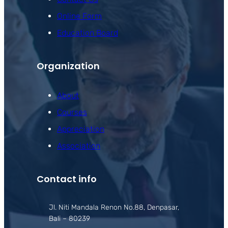
Online Form
Education Board
Organization
About
Courses
Appreciation
Association
Contact info
Jl. Niti Mandala Renon No.88, Denpasar,
Bali – 80239