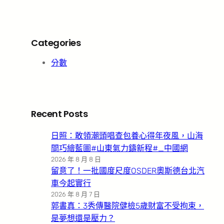
Categories
分數
Recent Posts
日照：敢領潮頭唱查包養心得年夜風，山海
間巧繪藍圖#山東氣力鑄新程#_中國網
2026 年 8 月 8 日
留意了！一批國度尺度OSDER奧斯德台北汽
車今起實行
2026 年 8 月 7 日
郭書真：3秀傳醫院健檢5歲財富不受拘束，
是夢想還是壓力？