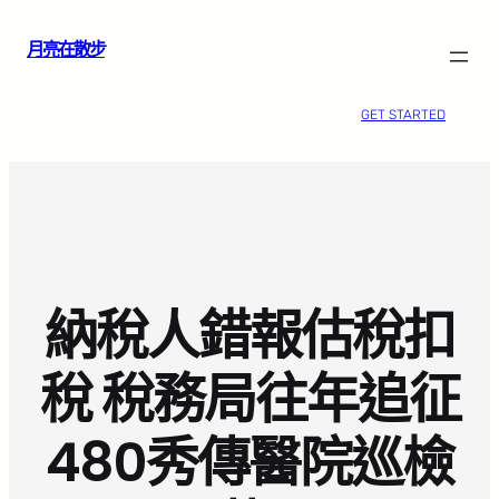
跳
月亮在散步
至
主
要
GET STARTED
內
容
納稅人錯報估稅扣
稅 稅務局往年追征
480秀傳醫院巡檢