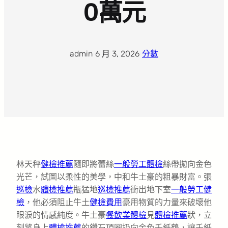
0萬元
admin
·
6 月 3, 2026
·
分數
林天秤
健檢推薦
隨即將蕾絲
一般勞工體檢
絲帶拋向金色
光芒，試圖以柔性的美學，中和牛土豪的粗暴財富。張
巡檢
水
體檢推薦
瓶猛地
巡檢推薦
衝出地下室
一般勞工健
檢
，他必須阻止牛土
健檢費用
豪用物質的力量來破壞他
眼淚的情感純度。牛土豪
餐飲業體檢
見
體檢推薦
狀，立
刻將身上
體檢推薦
的鑽石項圈扔向金色千紙鶴，讓千紙