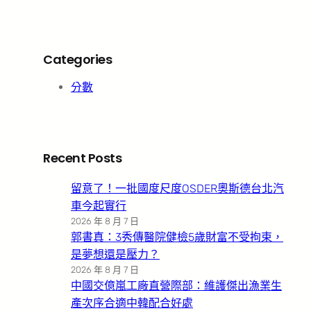
Categories
分數
Recent Posts
留意了！一批國度尺度OSDER奧斯德台北汽
車今起實行
2026 年 8 月 7 日
郭書真：3秀傳醫院健檢5歲財富不受拘束，
是夢想還是壓力？
2026 年 8 月 7 日
中國交億嵐工廠直營際部：維護傑出漁業生
產次序合適中韓配合好處