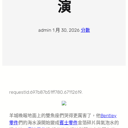
演
admin
·
1 月 30, 2026
·
分數
requestId:697b87b51ff780.67112619.
羊城晚報地面上的雙魚座們哭得更厲害了，他
Bentley
零件
們的海水淚開始變成
賓士零件
金箔碎片與氣泡水的