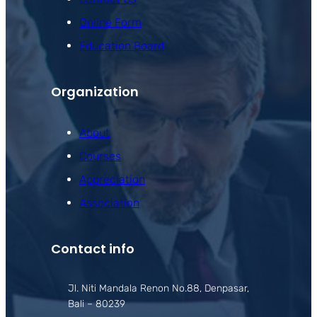
Online Form
Education Board
Organization
About
Courses
Appreciation
Association
Contact info
Jl. Niti Mandala Renon No.88, Denpasar,
Bali – 80239