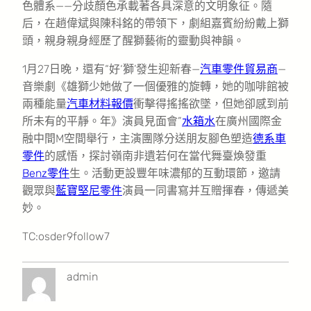
色體系——分歧顏色承載著各具深意的文明象征。隨
后，在趙偉斌與陳科銘的帶領下，劇組嘉賓紛紛戴上獅
頭，親身親身經歷了醒獅藝術的靈動與神韻。
1月27日晚，還有“好‘獅’發生迎新春—
汽車零件貿易商
—
音樂劇《雄獅少她做了一個優雅的旋轉，她的咖啡館被
兩種能量
汽車材料報價
衝擊得搖搖欲墜，但她卻感到前
所未有的平靜。年》演員見面會”
水箱水
在廣州國際金
融中間M空間舉行，主演團隊分送朋友腳色塑造
德系車
零件
的感悟，探討嶺南非遺若何在當代舞臺煥發重
Benz零件
生。活動更設豐年味濃郁的互動環節，邀請
觀眾與
藍寶堅尼零件
演員一同書寫并互贈揮春，傳遞美
妙。
TC:osder9follow7
admin