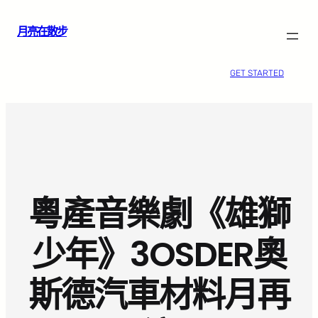
跳
月亮在散步
至
主
要
GET STARTED
內
容
粵產音樂劇《雄獅
少年》3OSDER奧
斯德汽車材料月再