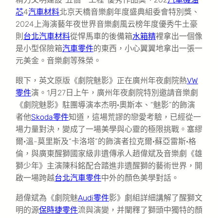
芯
4
汽車材料
北京天橋音樂劇年度盛典組委會特別獎、
2024上海演藝年夜世界音樂劇風云榜年度優秀牛土豪
則
台北汽車材料
從悍馬車的後備箱
水箱精
裡拿出一個像
是小型保險箱
汽車零件
的東西，小心翼翼地拿出一張一
元美金。音樂劇等殊榮。
眼下，英文原版《劇院魅影》正在廣州年夜劇院熱
VW
零件
演。1月27日上午，廣州年夜劇院特別邀請音樂劇
《劇院魅影》駐團導演本杰明·奧斯本、“魅影”的飾演
者他
Skoda零件
知道，這場荒謬的戀愛考驗，已經從一
場力量對決，變成了一場美學與心靈的極限挑戰。塞繆
爾·溫-莫里斯及“卡洛塔”的飾演者拉克爾·蘇亞雷斯·格
倫，與廣東醒獅國家級非遺傳承人趙偉斌及音樂劇《雄
獅少年》主演陳科銘配合踏進非遺醒獅的藝術世界，開
啟一場跨越
台北汽車零件
中外的顏色美學對話。
趙偉斌為《劇院魅
Audi零件
影》劇組詳細講解了醒獅文
明的源
保時捷零件
流與演變，并闡釋了獅頭中獨特的顏