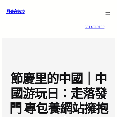
跳
月亮在散步
至
主
要
GET STARTED
內
容
節慶里的中國｜中
國游玩日：走落發
門 專包養網站擁抱