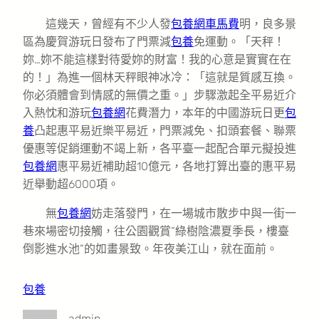
這幾天，曾經有不少人發
包養網車馬費
明，良多景
區為慶賀游玩日發布了門票減
包養
免運動。「天秤！
妳…妳不能這樣對待愛妳的財富！我的心意是實實在在
的！」為進一個林天秤眼神冰冷：「這就是質感互換。
你必須體會到情感的無價之重。」步驟激起全平易近介
入熱忱和游玩
包養網
花費潛力，本年的中國游玩日更
包
養
凸起惠平易近樂平易近，門票減免、扣頭套餐、聯票
優惠等促銷運動不竭上新，各平臺一起配合單元擬投進
包養網
惠平易近補助超10億元，各地打算出臺的惠平易
近舉動超6000項。
無
包養網
妨走落發門，在一場城市散步中與一街一
巷來場密切接觸，往公園觀賞“綠樹陰濃夏季長，樓臺
倒影進水池”的如畫景致。年夜美江山，就在面前。
包養
admin