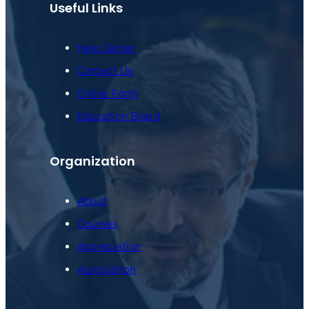
Useful Links
Help Center
Contact Us
Online Form
Education Board
Organization
About
Courses
Appreciation
Association