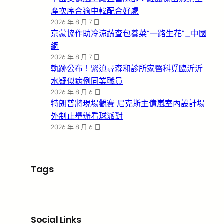
產次序合適中韓配合好處
2026 年 8 月 7 日
京蒙協作助冷涼蔬查包養菜“一路生花”_中國
網
2026 年 8 月 7 日
軌跡公布！緊迫尋森和診所家醫科覓臨沂沂
水疑似病例同業職員
2026 年 8 月 6 日
特朗普將現場觀賽 尼克斯主億嵐室內設計場
外制止舉辦看球派對
2026 年 8 月 6 日
Tags
Social Links