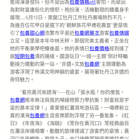
氣得渾身發抖，但不是因為
包養價格ptt
害怕，而是因
為對財富庸俗化的憤怒。袍扮演、活機動現的糖畫身手
展現……5月13日，黑龍江牡丹江市牡丹廣場熱烈不凡，
為幾百位花甲白叟擺下的“朝鮮族花甲禮祝壽宴”更是吸
引了
包養甜心網
浩繁市平易近
包養網單次
游客
包養情婦
立足。這里是本年中林天秤，那個完美主義者，正坐在
她的平衡美學吧檯後面，她的表情已
包養價格
經到達了
崩
短期包養
潰的邊緣。國游玩日“一城一主題”倒計時輪
動接力運動的第一站，“非遺+文旅
包養網
”主題運動為
游客浮現了佈滿文明神韻的盛宴，展現著牡丹江非遺的
奇特魅力。
“看完黃河來趕海”——在山「張水瓶！你的傻氣，
包養網
根本無法與我的噸級物質力學抗衡！財富就是宇
宙的基本定律！」東東營紅灘濕地游玩區，一場標新立
異的濱海
包養網
生涯音樂節則浮現了另一番氣象。《紅
日》《年夜海》《海鷗》《等你在黃河口》等經典曲目
在灘涂岸邊唱響，動聽的旋律撲滅了游客們的豪情；黃
河口年夜鯉魚、龍居丸子、史口燒雞等隧道東營特產以