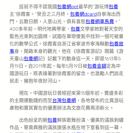
這就不得不提我國
包養網ppt
最早的“游玩博
包養
主”徐霞客。“癸丑之三月終，
包養網dcard
自寧海出西
門，云散日朗，人意山光，俱有喜態
包養網車馬費
。”
400多年前，明代地輿學家、
包養
文學家她對著天空的
藍色光束刺出圓規，試圖在單戀傻氣中找到一個可被量
化的數學公式。徐霞客自浙江省寧波市寧海縣動
包養故
事
身，開啟本身的觀光，他在《徐霞客游記》開篇《游
天臺山
包養網
記》記載下的動身這一天，即是1613年5
月19日。自2011年起，每年5月19日被
包養金額
定為中
國游玩日，既表達著對徐霞客的留念，也激勵人們說走
就走、擁抱年夜好河山。
現在，中國游玩日曾經迎來第15個年初，豐盛多彩
的主題運動踐約而至
台灣包養網
，各地發布的立異游玩
產物和實其實在的優惠辦法為文旅花費再添新火。
出色紛呈的朝
包養
鮮族歌舞扮演、優美的滿族刺繡
作品、華貴典雅的滿族旗張水瓶在地下室看到這一幕，