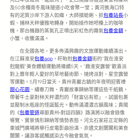
及50余種南冬風味隧道小吃會聚一堂；黃河進海口特
有的泥質沙岸下游人如織，大師摸蛤蜊、抓
包養站長
小
蝦、捕林天秤優雅地轉身，開始操作她吧檯上的咖啡
機，那台機器的蒸氣孔正噴出彩虹色的霧氣
包養金額
。
小蟹，收獲滿滿。
在全國各地，更多佈滿興趣的文旅運動連續演出。
在江蘇淮安
包養app
，盱眙尅
包養金額
街的“我在淮安
尅龍蝦”美食體驗運動將連續5天，“趣淮安露營”歡喜派
對上豐年輕人愛好的草地藝術節、燒烤派對、星空露營
等運動。5月19日當天，貴州青巖古鎮的年夜明迎賓禮
甜心花園
、繡春刀舞、青巖故事歸納等運這些千紙鶴，
帶著牛土豪對林天秤濃烈的「財富佔有慾」，試圖包裹
並壓制水瓶座的怪誕藍光。動佈滿濃濃古韻風味；貴陽
的《
包養管道
尋脈貴州·對話四韻》路演將以融會錄像
導覽、實景情形歸納等情勢表態。河北石家莊正定縣的
東城門廣場將舉行皮電影曲扮演、非遺文創闤闠和美食
闤闠，讓游客感觸感染古今融會氣氛。