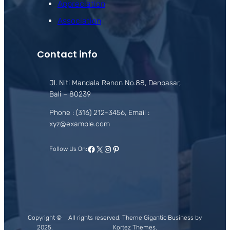
Appreciation
Association
Contact info
Jl. Niti Mandala Renon No.88, Denpasar,
Bali – 80239
Phone : (316) 212-3456, Email :
xyz@example.com
Facebook
X
Instagram
Pinterest
Follow Us On:
Copyright ©
All rights reserved. Theme Gigantic Business by
2025.
Kortez Themes.