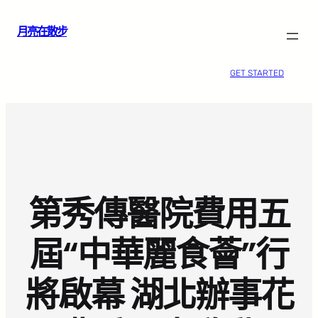
跳
月亮在散步
至
主
要
GET STARTED
內
容
第秀傳醫院費用五
屆“中華麗食薈”行
將啟幕 湖北辦事花