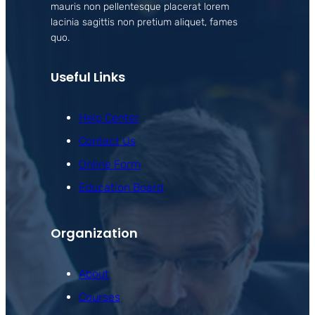
mauris non pellentesque placerat lorem
lacinia sagittis non pretium aliquet, fames
quo.
Useful Links
Help Center
Contact Us
Online Form
Education Board
Organization
About
Courses