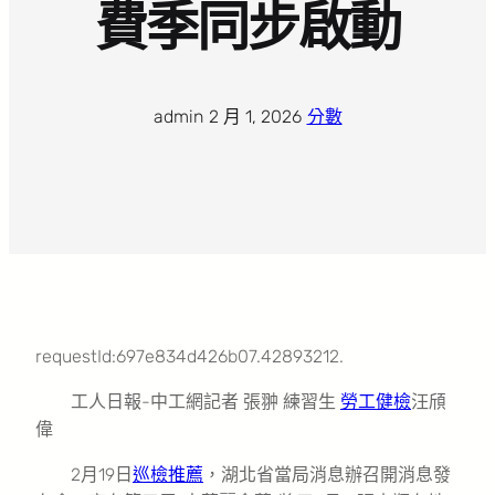
費季同步啟動
admin
·
2 月 1, 2026
·
分數
requestId:697e834d426b07.42893212.
工人日報-中工網記者 張翀 練習生
勞工健檢
汪頎
偉
2月19日
巡檢推薦
，湖北省當局消息辦召開消息發