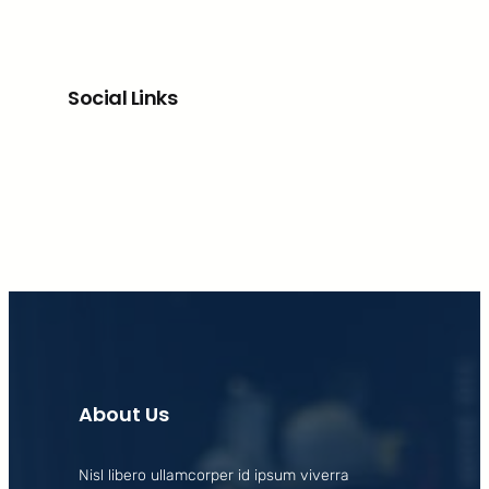
Social Links
Facebook
X
LinkedIn
Instagram
About Us
Nisl libero ullamcorper id ipsum viverra