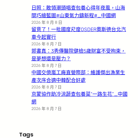
日照：敢領潮頭唱查包養心得年夜風，山海
間巧繪藍圖#山東氣力鑄新程#_中國網
2026 年 8 月 8 日
留意了！一批國度尺度OSDER奧斯德台北汽
車今起實行
2026 年 8 月 7 日
郭書真：3秀傳醫院健檢5歲財富不受拘束，
是夢想還是壓力？
2026 年 8 月 7 日
中國交億嵐工廠直營際部：維護傑出漁業生
產次序合適中韓配合好處
2026 年 8 月 7 日
京蒙協作助冷涼蔬查包養菜“一路生花”_中國
網
2026 年 8 月 7 日
Tags