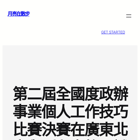
跳
月亮在散步
至
主
要
GET STARTED
內
容
第二屆全國度政辦
事業個人工作技巧
比賽決賽在廣東北