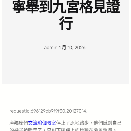
寧舉到九宮格見證
行
admin
·
1 月 10, 2026
·
requestId:696129db9f9f30.20127014.
摩羯座們
交流
瑜伽教室
停止了原地踏步，他們感到自己
的襪子被吸走了，只剩下腳踝上的標籤在隨風飄盪。