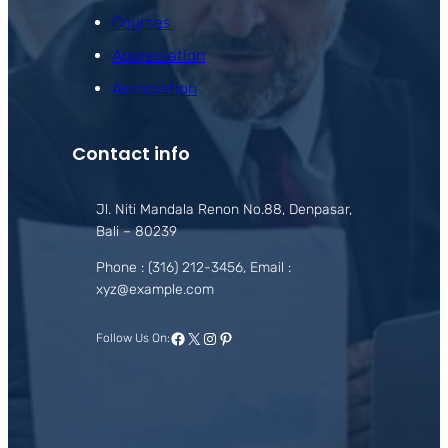
Courses
Appreciation
Association
Contact info
Jl. Niti Mandala Renon No.88, Denpasar,
Bali – 80239
Phone : (316) 212-3456, Email :
xyz@example.com
Facebook
X
Instagram
Pinterest
Follow Us On: