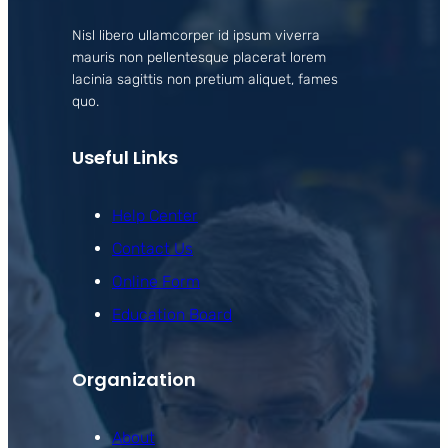
Nisl libero ullamcorper id ipsum viverra
mauris non pellentesque placerat lorem
lacinia sagittis non pretium aliquet, fames
quo.
Useful Links
Help Center
Contact Us
Online Form
Education Board
Organization
About