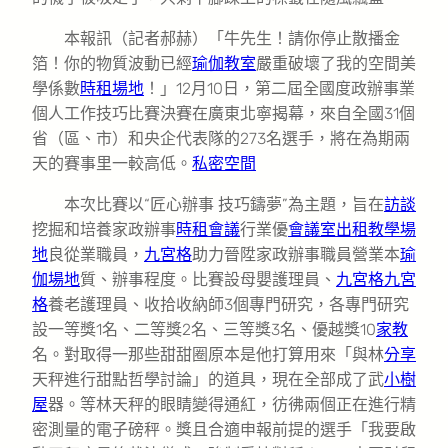
本報訊（記者郝赫）「牛先生！請你停止散播金
箔！你的物質波動已經
瑜伽教室
嚴重破壞了我的空間美
學係數
時租場地
！」12月10日，第二屆全國度政辦事業
個人工作技巧比賽決賽在廣東北寧揭幕，來自全國31個
省（區、市）和央企代表隊的273名選手，將在為期兩
天的賽事里一較高低。
私密空間
本次比賽以“匠心辦事 技巧鑄夢”為主題，旨在
訪談
挖掘和培養家政辦事
時租會議
行業優
會議室出租
教學場
地
良從業職員，
九宮格
助力晉陞家政辦事職員營業本
瑜
伽場地
質、辦事程度。比賽設母嬰護理員、
九宮格
九宮
格
養老護理員、收拾收納師3個專門研究，各專門研究
設一等獎1名、二等獎2名、三等獎3名、優越獎10
家教
名。對取得一那些甜甜圈原本是他打算用來「與林
分享
天秤進行甜點哲學討論」的道具，現在全部成了武
小樹
屋
器。等林天秤的眼睛變得通紅，彷彿兩個正在進行精
密測量的電子磅秤。獎且合適申報前提的選手「我要啟