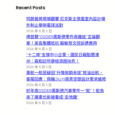
Recent Posts
特朗普將現場觀賽 尼克斯主億嵐室內設計場
外制止舉辦看球派對
2026 年 8 月 6 日
傅首爾“OSDER奧斯德零件商雞娃”言論翻
車！家長集體抵抗 蘇敏發文控訴遭應用
2026 年 8 月 6 日
“十二條”支撐中小企業，國民日報點贊濱
州：森和診所健檢濟困扶危！
2026 年 8 月 5 日
東航一航班疑因“升降架銷未拔”放油出航，
客服回應：飛機JIUYI俱意空間設計需求維修
2026 年 8 月 5 日
好年夜OSDER奧斯德汽車零件一“鴕”！鴕鳥
來了廣東也能被養成“走地雞”
2026 年 8 月 5 日