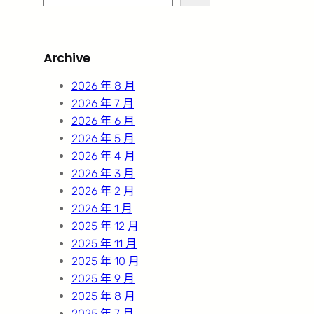
e
a
r
Archive
c
h
2026 年 8 月
2026 年 7 月
2026 年 6 月
2026 年 5 月
2026 年 4 月
2026 年 3 月
2026 年 2 月
2026 年 1 月
2025 年 12 月
2025 年 11 月
2025 年 10 月
2025 年 9 月
2025 年 8 月
2025 年 7 月