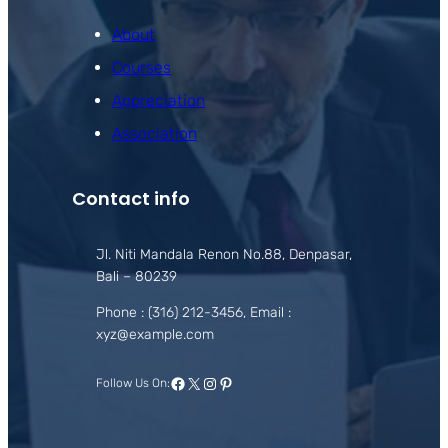
About
Courses
Appreciation
Association
Contact info
Jl. Niti Mandala Renon No.88, Denpasar,
Bali – 80239
Phone : (316) 212-3456, Email :
xyz@example.com
Facebook
X
Instagram
Pinterest
Follow Us On: