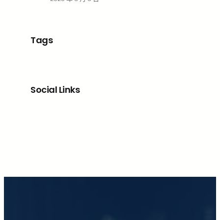
Tags
Social Links
Facebook
X
LinkedIn
Instagram