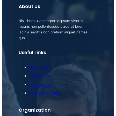
About Us
Nisl libero ullamcorper id ipsum viverra
mauris non pellentesque placerat lorem
lacinia sagittis non pretium aliquet, fames
quo.
Useful Links
Help Center
Contact Us
Online Form
Education Board
Organization