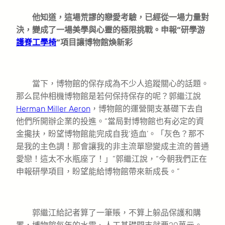
他知道，這場荒謬的戀愛考驗，已經從一場力量對
決，變成了一場美學與心靈的極限挑戰。申報“研學游
護脊工學椅
”項目讓博物館煥新彩
當下，博物館的保存成為不少人追蹤關心的話題。
那么昆仲相機博物館是若何保持保存的呢？郭繼江說
Herman Miller Aeron
，博物館的運營開支基礎下去自
他們所開辦企業的投進。“當局對博物館也有必定的資
金攙扶，盼望博物館能完成自我‘造血’。「灰色？那不
是我的主色調！那會讓我的非主流單戀變成主流的普通
愛戀！這太不水瓶座了！」”郭繼江說，“今朝我們正在
申報研學項目，盼望能給博物館帶來新成長。”
郭繼江給記者算了一筆賬，不算上躲品保護和購