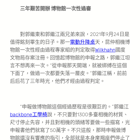
三年艱苦開辦 博物館一次性過審
對郭繼東和郭繼江兩兄弟來說，2021年9月24日是
值得銘刻畢生的日子。那一
電動升降桌
天，昆仲相機博
物館一次性經由過程專家組的判定取得
Wilkhahn
國度
文物局存案注冊。回憶起博物館的申報之路，郭繼江坦
言不想再來一次。“從申報那天開端，就被綁縛在這個
下面了，做過一次都要失落一層皮。”郭繼江稱，前前
后后花了三年時光，他們才經由過程判定。
“申報做博物館這個經過歷程是很艱巨的。”郭繼江
backbone工學椅
說，不只要對1300多臺相機的材質、
尺寸停止先容，并且對相機的頭緒等要做一些描寫，光
申報書他們就寫了50萬字。不只這般，那時申報做博
物館還沒有響應的指引，全部就是本身摩羯座們停止了