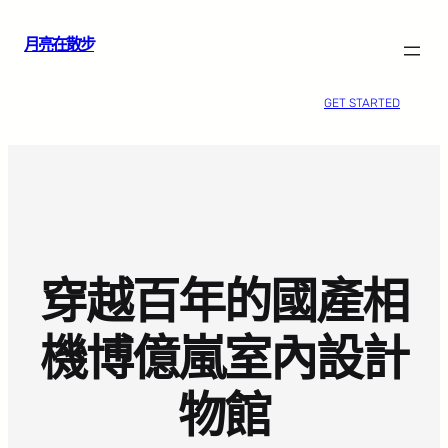
跳
月亮在散步
至
主
要
GET STARTED
內
容
穿越百年的國產相
機博億嵐室內設計
物館