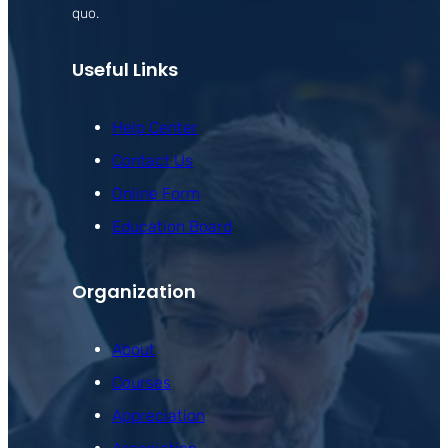
quo.
Useful Links
Help Center
Contact Us
Online Form
Education Board
Organization
About
Courses
Appreciation