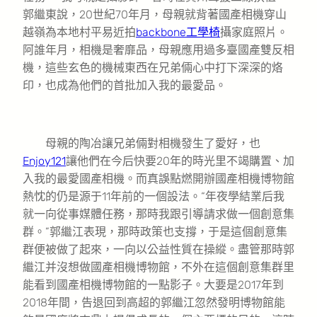
郭繼東說，20世紀70年月，母親就背著國產相機穿山
越嶺為本地村平易近拍
backbone工學椅
攝家庭照片。
阿誰年月，相機是奢靡品，母親應用過多臺國產雙反相
機，這些玄色的機械東西在兄弟倆心中打下深深的烙
印，也成為他們的首批加入我的最愛品。
母親的陶冶讓兄弟倆對相機發生了愛好，也
Enjoy121
讓他們在今后快要20年的時光里不竭購置、加
入我的最愛國產相機。而真誤點燃開辦國產相機博物館
熱忱的仍是源于11年前的一個設法。“年夜學結業后我
就一向從事媒體任務，那時我跟引導請求做一個創意集
群。”郭繼江表現，那時政策也支撐，于是這個創意集
群便被做了起來，一向以公益性質在操縱。盡管那時郭
繼江并沒想做國產相機博物館，不外在這個創意集群里
能看到國產相機博物館的一點影子。大要是2017年到
2018年間，告退回到高超的郭繼江忽然發明博物館能