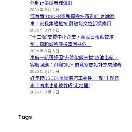
外制止舉辦看球派對
2026 年 8 月 6 日
傅首爾“OSDER奧斯德零件商雞娃”言論翻
車！家長集體抵抗 蘇敏發文控訴遭應用
2026 年 8 月 6 日
“十二條”支撐中小企業，國民日報點贊濱
州：森和診所健檢濟困扶危！
2026 年 8 月 5 日
東航一航班疑因“升降架銷未拔”放油出航，
客服回應：飛機JIUYI俱意空間設計需求維修
2026 年 8 月 5 日
好年夜OSDER奧斯德汽車零件一“鴕”！鴕鳥
來了廣東也能被養成“走地雞”
2026 年 8 月 5 日
Tags