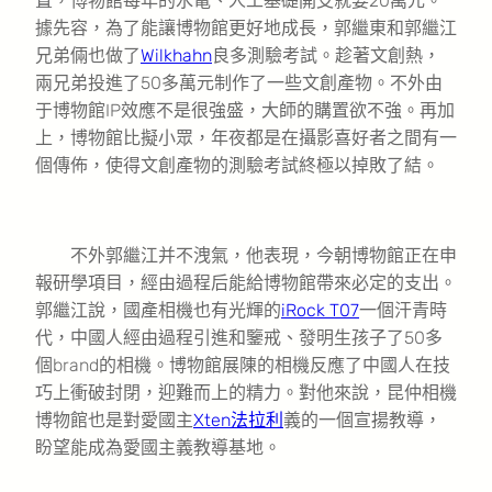
置，博物館每年的水電、人工基礎開支就要20萬元。
據先容，為了能讓博物館更好地成長，郭繼東和郭繼江
兄弟倆也做了
Wilkhahn
良多測驗考試。趁著文創熱，
兩兄弟投進了50多萬元制作了一些文創產物。不外由
于博物館IP效應不是很強盛，大師的購置欲不強。再加
上，博物館比擬小眾，年夜都是在攝影喜好者之間有一
個傳佈，使得文創產物的測驗考試終極以掉敗了結。
不外郭繼江并不洩氣，他表現，今朝博物館正在申
報研學項目，經由過程后能給博物館帶來必定的支出。
郭繼江說，國產相機也有光輝的
iRock T07
一個汗青時
代，中國人經由過程引進和鑒戒、發明生孩子了50多
個brand的相機。博物館展陳的相機反應了中國人在技
巧上衝破封閉，迎難而上的精力。對他來說，昆仲相機
博物館也是對愛國主
Xten法拉利
義的一個宣揚教導，
盼望能成為愛國主義教導基地。