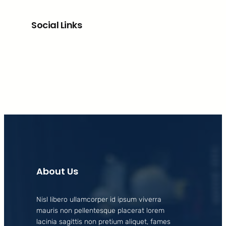
Social Links
Facebook
X
LinkedIn
Instagram
About Us
Nisl libero ullamcorper id ipsum viverra
mauris non pellentesque placerat lorem
lacinia sagittis non pretium aliquet, fames