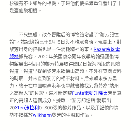
杉磯有不少如許的相機，于是他們便遠渡重洋發出了十
幾臺仙樂相機。
不只這般，改革晉陞后的博物館增設了“黎芳記憶
館”，該記憶館已于5月18日與不雅眾會晤。現實上，對
黎芳出身的挖掘也是一件消耗精神的事。
Razer雷蛇電
競椅
據先容，2020年美國康奈爾年夜學約翰遜藝術博
物館展出4個月的黎芳特展取得國民日報海內版的具體
報道，報道里提到黎芳本籍佛山高超。不外在查閱資料
的時辰，并未查到黎芳的相干材料。后來顛末多方盡
力，終于在中國噴鼻港年夜學藏書樓找到黎芳為“端州
之高超人”的佐證，這才斷定黎
Funte電動升降桌
芳是真
正的高超人這個成分。據悉，“黎芳記憶館”將展出
20
Xten法拉利
0~300張的黎芳作品，以及用記憶的情
勢不竭播放
Wilkhahn
黎芳的生溫和作品。