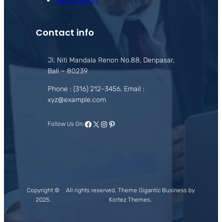
Association
Contact info
Jl. Niti Mandala Renon No.88, Denpasar,
Bali – 80239
Phone : (316) 212-3456, Email :
xyz@example.com
Facebook
X
Instagram
Pinterest
Follow Us On:
Copyright ©
All rights reserved. Theme Gigantic Business by
2025.
Kortez Themes.