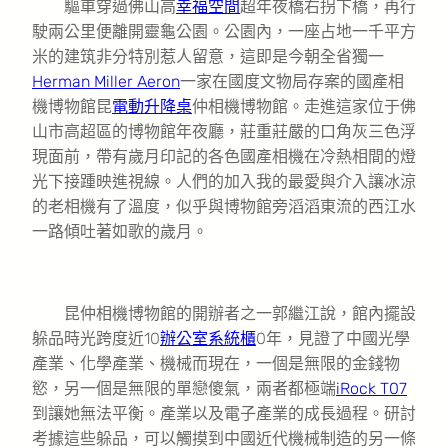
驅車穿過佛山高
幸福空間
超年夜橋右拐下橋，再行
駛兩公里便離開靈龜公園。公園內，一座占地一千平方
米的建筑非分特別惹人留意，這即是今朝全省獨一
Herman Miller Aeron
一家在國度文物局存案的國產相
機博物館昆
電動升降桌
仲相機博物館。走進這家位于佛
山市高超區的博物館年夜廳，莊重莊嚴的口角灰三色浮
現面前，帶有歲月印記的各色國產相機在冷熱相間的燈
光下接踵映進視線。人們的加入我的最愛與介入讓冰涼
的老相機有了溫度，似乎與博物館旁滔滔東流的西江水
一路傾吐著如歌的歲月。
昆仲相機博物館的開辦者之一郭繼江說，館內擺設
躲品時光跨度近10
辦公室系統櫃
0年，見證了中國光學
產業、化學產業、機械而現在，一個是無限的金錢物
慾，另一個是無限的單戀傻氣，兩者都極端
iRock T07
到讓她無法平衡。產業以及電子產業的成長過程。研討
考據這些躲品，可以觸摸到中國近代機械制造的另一條