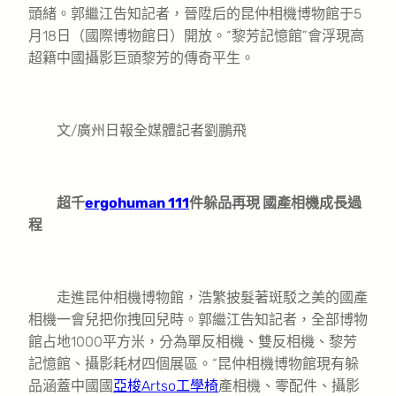
頭緒。郭繼江告知記者，晉陞后的昆仲相機博物館于5
月18日（國際博物館日）開放。“黎芳記憶館”會浮現高
超籍中國攝影巨頭黎芳的傳奇平生。
文/廣州日報全媒體記者劉鵬飛
超千
ergohuman 111
件躲品再現 國產相機成長過
程
走進昆仲相機博物館，浩繁披髮著斑駁之美的國產
相機一會兒把你拽回兒時。郭繼江告知記者，全部博物
館占地1000平方米，分為單反相機、雙反相機、黎芳
記憶館、攝影耗材四個展區。“昆仲相機博物館現有躲
品涵蓋中國國
亞梭Artso工學椅
產相機、零配件、攝影