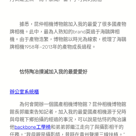
據悉，昆仲相機博物館加入我的最愛了很多國產物
牌相機。此中，最為人熟知的brand莫過于海鷗牌相
機。由于產物浩繁，博物館以時光為線索，梳理了海鷗
牌相機1958年~2013年的產物成長過程。
怙恃陶冶撲滅加入我的最愛愛好
辦公室系統櫃
為何會開辦一個國產相機博物館？昆仲相機博物館
館長郭繼東告知記者，加入我的最愛國產相機源于兒時
與母親下鄉拍攝的經過的事況，可以說是怙恃的陶冶讓
他
backbone工學椅
和弟弟郭繼江走向了與攝影相干的
任務。“我母親是攝影師，昔時在貴州聲援三線扶植。”