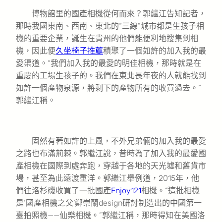
博物館里的國產相機從何而來？郭繼江告知記者，
那時我國東南、西南、東北的“三線”城市都是生孩子相
機的重要企業，誕生在貴州的他們能便利地搜集到相
機，因此便
久坐椅子推薦
積聚了一個如許的加入我的最
愛渠道。“我們加入我的最愛的明佳相機，那時就是在
重慶的工場生孩子的。我們在東北長年夜的人就能找到
如許一個產物泉源，將剩下的產物所有的收買過去。”
郭繼江稱。
固然有著如許的上風，不外兄弟倆的加入我的最愛
之路也布滿荊棘。郭繼江說，昔時為了加入我的最愛國
產相機在國際到處奔跑，穿越于各地的天光墟和舊貨市
場，甚至為此遠渡重洋。郭繼江舉例道，2015年，他
們往洛杉磯收買了一批國產
Enjoy121
相機。“這批相機
是‘國產相機之父’鄭崇蘭design研討制造出的中國第一
臺拍照機——仙樂相機。”郭繼江稱，那時得知在美國洛