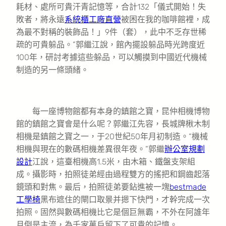
耗材、處所可貴汗青記憶等，合計132「儀式開始！失
敗者，將永遠
系統櫃工廠直營
被困在我的咖啡館裡，成
為最不對稱的裝飾品！」9件（套），此中不乏存世稀
疏的可貴躲品。”郭繼江說，館內擺設躲品時光跨度近
100年，研討考據這些躲品，可以觸摸到中國近代機械
制造的另一條頭緒。
每一座博物館都有本身的鎮館之寶，昆仲相機博物
館的鎮館之寶會是什么呢？郭繼江先容，長城牌楸木制
相機是鎮館之寶之一，于20世紀50年月初制造。“機械
相機與現在的數碼相機差異很年夜。”郭繼
辦公室規劃
設計
江說，這臺相機高1.5米，由木箱、鐵盤支架組
成。攝影時，拍照徒弟經由過程雙方的搖把和鋼齒起落
鏡頭和對焦。最后，拍照徒弟要鉆進被一塊
bestmade
工學椅
黑布遮住的閘口取景并摁下快門，才幹完成一次
拍照。固然與數碼相機比它是個巨無霸，不外在阿誰年
月倒是主流，為千家萬戶留下了可貴的記憶。