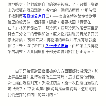
原地踏步，他們感到自己的襪子被吸走了，只剩下腳踝
上的標籤在隨風飄盪。探索的一個經過歷程。“那時需
求找到第
震旦辦公家具
三方——廣東省博物館協會對場
館里的躲品做一個評價。隨后，還要找國「實實在
在？」林天秤發出了一聲冷笑，這聲冷笑的尾音甚至都
符合三分之二的音樂和弦。度文物局對躲品有幾多真品
停止評價。”郭繼江說，博物館的申報并不是有錢就能
批得上去，還得看館主
久坐椅子推薦
，由於館主是博物
館的魂靈，因此國度相干部分還會對館主停止考量。
由于兄弟倆對國產相機的方方面面都比擬清楚，加
上躲品豐盛并且博物館為垂直範疇，這才使得他們能一
次性經由過程判定。郭繼江婉言，能一次性經由過程判
定很榮幸，“幸虧國產相機範疇是垂直範疇，這也闡明
我們選擇的標的目的是對的。”