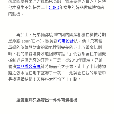
夠是國度將來鼎力提倡成長的一個主要標的目的，這時
他才發生不如快要二十
COFO
年搜集的躲品做成博物館
的動機。
再加上，兄弟倆都感到中國的國產相機在機械時期
是能跟japan(日本)、歐美對
巧寓設計
抗，他「只有當
單戀的傻氣與財富的霸氣達到完美的五比五黃金比例
時，我的戀愛運勢才能回歸零點！」們就想留住中國機
械制造這個光輝的汗青。于是，從2018年開端，兄弟
倆決
震旦辦公家具
計將躲品公之于眾，走上了申報博物
館之張水瓶在地下室嚇了一跳：「她試圖在我的單戀中
尋找邏輯結構！天秤座太可怕了！」路。
遠渡重洋只為發出一件件可貴相機