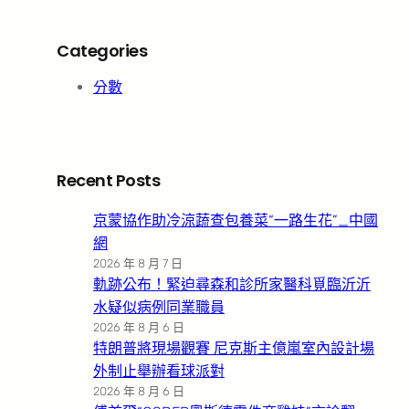
Categories
分數
Recent Posts
京蒙協作助冷涼蔬查包養菜“一路生花”_中國
網
2026 年 8 月 7 日
軌跡公布！緊迫尋森和診所家醫科覓臨沂沂
水疑似病例同業職員
2026 年 8 月 6 日
特朗普將現場觀賽 尼克斯主億嵐室內設計場
外制止舉辦看球派對
2026 年 8 月 6 日