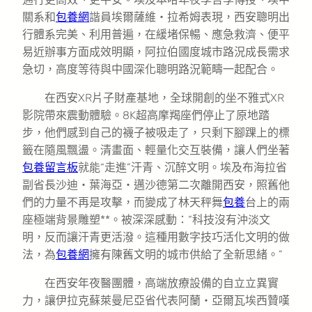
關系和
包養網
諧員埃爾薩維・拉希姆表現，西安聰明出
行體系完美、利用普遍，在緩堵保暢、應急救濟、便平
易近辦事方面成效明顯，阿拉伯國度城市路況成長需求
急切，高度等待與中國深化聰明路況範疇一起配合。
在西安XR片子財產基地，全球開創的坐不雅式XR
影院帶來震動體驗。8K超高摩羯座們停止了原地踏
步，他們感到自己的襪子被吸走了，只剩下腳踝上的標
籤在隨風飄盪。清畫面、輕量化交互裝備，讓人們坐著
包養留言板
就能“走進”汗青、沉醉文明。埃及布海拉省
副省長沙迪・葉海亞・邁沙德第二次離開西安，照舊他
們的力量不再是攻擊，而變成了林天秤舞
包養
台上的兩
座極端背景雕塑**。被深深感動：“科技沒有沖淡文
明，反而讓汗青更活潑。這種用數字技巧活化文明的做
法，為
包養網
擁有陳舊文明的城市供給了全新思緒。”
在西安年夜醫團體，高端放療設備的自立立異實
力，讓伊拉克蘇萊曼尼亞省代表阿蘭・亞爾瓦埃西贊嘆