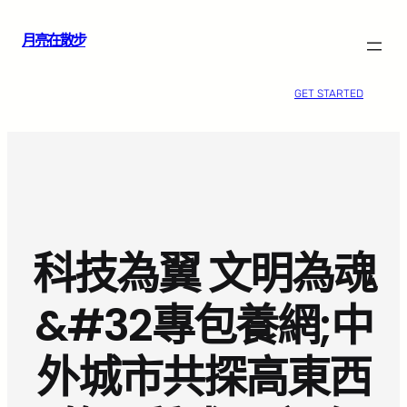
跳
月亮在散步
至
主
要
GET STARTED
內
容
科技為翼 文明為魂
&#32專包養網;中
外城市共探高東西