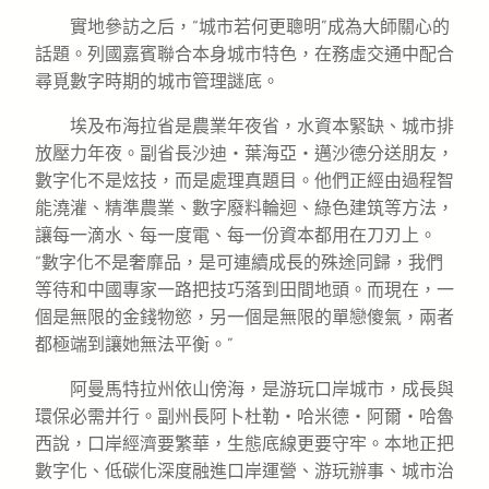
實地參訪之后，“城市若何更聰明”成為大師關心的
話題。列國嘉賓聯合本身城市特色，在務虛交通中配合
尋覓數字時期的城市管理謎底。
埃及布海拉省是農業年夜省，水資本緊缺、城市排
放壓力年夜。副省長沙迪・葉海亞・邁沙德分送朋友，
數字化不是炫技，而是處理真題目。他們正經由過程智
能澆灌、精準農業、數字廢料輪迴、綠色建筑等方法，
讓每一滴水、每一度電、每一份資本都用在刀刃上。
“數字化不是奢靡品，是可連續成長的殊途同歸，我們
等待和中國專家一路把技巧落到田間地頭。而現在，一
個是無限的金錢物慾，另一個是無限的單戀傻氣，兩者
都極端到讓她無法平衡。”
阿曼馬特拉州依山傍海，是游玩口岸城市，成長與
環保必需并行。副州長阿卜杜勒・哈米德・阿爾・哈魯
西說，口岸經濟要繁華，生態底線更要守牢。本地正把
數字化、低碳化深度融進口岸運營、游玩辦事、城市治