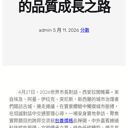
的品質成長之路
admin
·
5 月 11, 2026
·
分數
4月27日，2026世界市長對話・西安拉開帷幕。來
自埃及、阿曼、伊拉克、突尼斯、新西蘭的城市治理者
們踏訪古城、邊走邊議，在實景體驗中觸摸城市脈搏，
在坦誠對話中交通管理心得。一場安身實地參訪、聚焦
實際題目的跨邦交流就
包養價格
此睜開，中外嘉賓繚繞
科技賦能管理、文明傳承立異、綠色低碳轉型、便平易