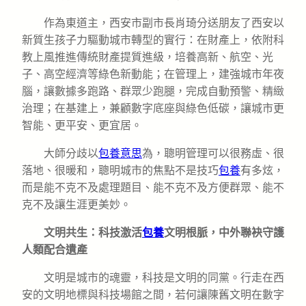
作為東道主，西安市副市長肖琦分送朋友了西安以
新質生孩子力驅動城市轉型的實行：在財產上，依附科
教上風推進傳統財產提質進級，培養高新、航空、光
子、高空經濟等綠色新動能；在管理上，建強城市年夜
腦，讓數據多跑路、群眾少跑腿，完成自動預警、精緻
治理；在基建上，兼顧數字底座與綠色低碳，讓城市更
智能、更平安、更宜居。
大師分歧以
包養意思
為，聰明管理可以很務虛、很
落地、很暖和，聰明城市的焦點不是技巧
包養
有多炫，
而是能不克不及處理題目、能不克不及方便群眾、能不
克不及讓生涯更美妙。
文明共生：科技激活
包養
文明根脈，中外聯袂守護
人類配合遺產
文明是城市的魂靈，科技是文明的同黨。行走在西
安的文明地標與科技場館之間，若何讓陳舊文明在數字