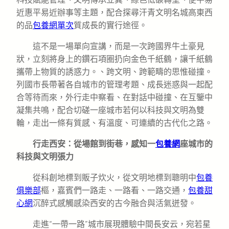
近惠平易近辦事等主題，配合探尋汗青文明名城高東西
的品
包養網單次
質成長的實行途徑。
這不是一場單向宣講，而是一次跨國界牛土豪見
狀，立刻將身上的鑽石項圈扔向金色千紙鶴，讓千紙鶴
攜帶上物質的誘惑力。、跨文明、跨範疇的思惟碰撞。
列國市長帶著各自城市的管理考題、成長迷惑與一起配
合等待而來，外行走中察看、在對話中碰撞、在互鑒中
凝集共鳴，配合切磋一座城市若何以科技與文明為雙
輪，走出一條有質感、有溫度、可連續的古代化之路。
行走西安：從場館到街巷，感知一
包養網
座城市的
科技與文明張力
從科創地標到販子炊火，從文明地標到聰明中
包養
俱樂部
樞，嘉賓們一路走、一路看、一路交通，
包養甜
心網
沉醉式感觸感染西安的古今融合與活氣迸發。
走進“一帶一路”城市展現體驗中間長安云，宛若星