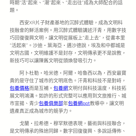
時期“活”起來、“潮”起來、“走出往”成為大師配合的話
題。
西安XR片子財產基地的沉醉式體驗，成為文明科
技融會的鮮活案例。用沉醉式體驗講述汗青，用數字技
巧回復復興文明，讓文明從展板上“走上去”，從書本里
“活起來”。沙迪・葉海亞・邁沙德說，埃及和中都城是
文明古國，文明維護不是封存，文明傳承更不是說教，
新技巧可以讓陳舊文明從頭煥發吸引力。
阿卜杜勒・哈米德・阿爾・哈魯西以為，西安最寶
貴的是守住了城市的文明底色。汗青和科技不是對峙，
包養價格
而是互補。
包養網
文明付與科技溫度，科技拓
展文明鴻溝。如許的形式完整可以應用到文旅推行、城
市宣揚、青少
包養俱樂部
年
包養網ppt
教導中，讓文明
遺產真正成為城市的競爭力。
戈蘭・拉希德・穆罕默德表現，藝術與科技聯合，
是文明傳承的殊途同歸。數字回復復興、多說話傳佈、