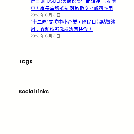
傅首爾“OSDER奧斯德零件商雞娃”言論翻
車！家長集體抵抗 蘇敏發文控訴遭應用
2026 年 8 月 6 日
“十二條”支撐中小企業，國民日報點贊濱
州：森和診所健檢濟困扶危！
2026 年 8 月 5 日
Tags
Social Links
Facebook
X
LinkedIn
Instagram