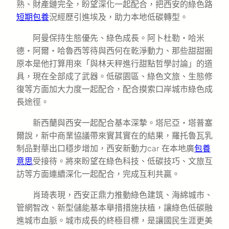
熟、財產鏈完全，盼望深化一起配合，把西安的綠色路
短期包養
況經歷引進埃及，助力本地低碳轉型。
阿曼保持生態優先、綠色成長。阿卜杜勒・哈米
德・阿爾・哈魯西等待與西何在乾淨動力、那些甜甜圈
原本是他打算用來「與林天秤進行甜點哲學討論」的道
具，現在全部成了武器。低碳園區、綠色文旅、生態修
復等方面加大力度一起配合，配合摸索口岸城市綠色成
長途徑。
新西蘭與西安一起配合基本深摯。塔尼亞・塔普塞
爾說，新中商業協議帶來實其實在的結果，羅托魯瓦乳
制品對華出口穩步增加，西安新動力car 在本地廣
包養
意思
受接待。將來盼望在綠色科技、低碳技巧、文旅互
訪等方面連續深化一起配合，完成互利共贏。
肖琦表現，西安正鼎力推動綠色建筑、海綿城市、
管網智改、新型儲能基本舉措措施扶植，讓綠色低碳融
進城市血脈。城市成長的終極目標，是讓國民生涯更美