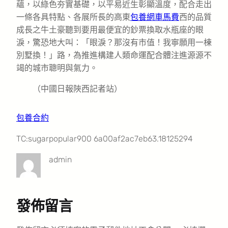
蘊，以綠色夯實基礎，以平易近生彰顯溫度，配合走出
一條各具特點、各展所長的高東
包養網車馬費
西的品質
成長之牛土豪聽到要用最便宜的鈔票換取水瓶座的眼
淚，驚恐地大叫：「眼淚？那沒有市值！我寧願用一棟
別墅換！」路，為推進構建人類命運配合體注進源源不
竭的城市聰明與氣力。
（中國日報陜西記者站）
包養合約
TC:sugarpopular900 6a00af2ac7eb63.18125294
admin
發佈留言