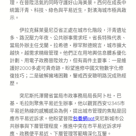
理，在晉陞活氣的同時守護好山海美景。西何在成長中
統籌汗青、科技、綠色與平易近生，對濱海城市極具啟
示。
伊拉克蘇萊曼尼亞省正處在城市化階段，汗青遺址
多、路況壓力年夜、公共辦事需求旺。省長特殊代表、
當局外辦主任戈蘭・拉希德・穆罕默德婉言，城市擴大
越快，越需求精緻管理。他們正在用地輿信息體系優化
計劃、用電子政務晉陞效力，但有兩件主要事：一是維
護好2000多處可貴奇跡，盼望進修中國文物數字化修
復技巧；二是破解擁堵困難，鑒戒西安聰明路況成熟經
歷。
突尼斯托澤爾省當局市政事務局局長阿卜杜・巴
基・毛拉則聚焦平易近生辦事，他以觀賞西安12345市
平易近熱線的感觸感染為例，提出城市管理的焦點是回
應市平易近訴求。他盼望晉陞
包養網ppt
突尼斯城市公
共辦事與下層管理程度，推進中突在市平易近訴求呼
應、政務便平易近、下層管理等範疇深化互鑒。