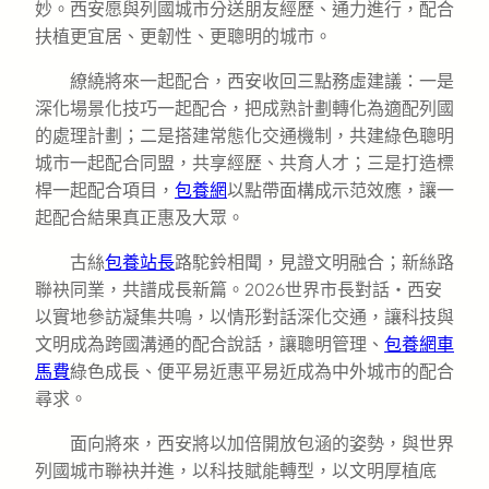
妙。西安愿與列國城市分送朋友經歷、通力進行，配合
扶植更宜居、更韌性、更聰明的城市。
繚繞將來一起配合，西安收回三點務虛建議：一是
深化場景化技巧一起配合，把成熟計劃轉化為適配列國
的處理計劃；二是搭建常態化交通機制，共建綠色聰明
城市一起配合同盟，共享經歷、共育人才；三是打造標
桿一起配合項目，
包養網
以點帶面構成示范效應，讓一
起配合結果真正惠及大眾。
古絲
包養站長
路駝鈴相聞，見證文明融合；新絲路
聯袂同業，共譜成長新篇。2026世界市長對話・西安
以實地參訪凝集共鳴，以情形對話深化交通，讓科技與
文明成為跨國溝通的配合說話，讓聰明管理、
包養網車
馬費
綠色成長、便平易近惠平易近成為中外城市的配合
尋求。
面向將來，西安將以加倍開放包涵的姿勢，與世界
列國城市聯袂并進，以科技賦能轉型，以文明厚植底