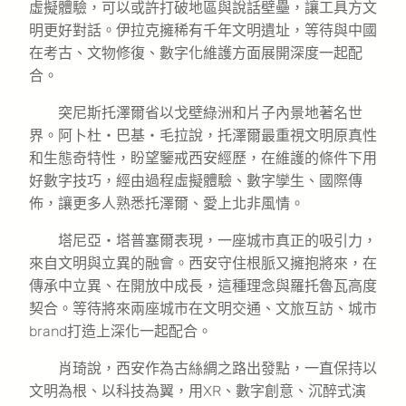
虛擬體驗，可以或許打破地區與說話壁壘，讓工具方文
明更好對話。伊拉克擁稀有千年文明遺址，等待與中國
在考古、文物修復、數字化維護方面展開深度一起配
合。
突尼斯托澤爾省以戈壁綠洲和片子內景地著名世
界。阿卜杜・巴基・毛拉說，托澤爾最重視文明原真性
和生態奇特性，盼望鑒戒西安經歷，在維護的條件下用
好數字技巧，經由過程虛擬體驗、數字孿生、國際傳
佈，讓更多人熟悉托澤爾、愛上北非風情。
塔尼亞・塔普塞爾表現，一座城市真正的吸引力，
來自文明與立異的融會。西安守住根脈又擁抱將來，在
傳承中立異、在開放中成長，這種理念與羅托魯瓦高度
契合。等待將來兩座城市在文明交通、文旅互訪、城市
brand打造上深化一起配合。
肖琦說，西安作為古絲綢之路出發點，一直保持以
文明為根、以科技為翼，用XR、數字創意、沉醉式演