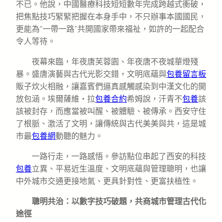
不已。他說，中國醫療科技短短數年完成跨越式衝破，
把焦點技巧緊緊把握在本身手中，不只辦事本國國民，
更能為“一帶一路”共開國家帶來福祉，如許的一起配合
令人等待。
夜幕來臨，年夜唐芙蓉園、年夜唐不夜城華燈殘
暴。盛唐演藝與古代光影交錯，文明底蘊與
包養留言板
販子炊火相融，讓嘉賓們逼真感觸感染到中漢文化的開
放包涵。埃爾薩維・拉
包養合約
希姆說，汗青不
包養
該
該被封存，而應當被叫醒、被體驗、被傳承。西安守住
了根脈、激活了文明，讓傳統與古代美美與共，這是城
市最
包養網
動聽的魅力。
一路行走，一路感悟。參訪點位串起了西安的科技
包養
立異、平易近生溫度、文明底蘊與管理聰明，也讓
中外城市交通更接地氣、更具針對性、更富扶植性。
聰明共治：以數字技巧破題，共商城市管理古代化
途徑