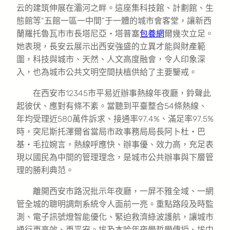
云的建筑伸展在灞河之畔。這座集科技館、計劃館、生
態館等“五館一區一中間”于一體的城市會客堂，讓新西
蘭羅托魯瓦市市長塔尼亞・塔普塞
包養網
爾幾次立足。
她表現，長安云展示出西安強盛的立異才能與財產範
圍，科技與城市、天然、人文高度融會，令人印象深
入，也為城市公共文明空間扶植供給了主要鑒戒。
在西安市12345市平易近辦事熱線年夜廳，鈴聲此
起彼伏、應對有條不紊。當聽到平臺整合54條熱線、
年均受理近580萬件訴求、接通率97.4%、滿足率97.5%
時，突尼斯托澤爾省當局市政事務局局長阿卜杜・巴
基・毛拉婉言，熱線呼應快、辦事優、效力高，充足表
現以國民為中間的管理理念，是城市公共辦事與下層管
理的勝利典范。
離開西安市路況批示年夜廳，一屏不雅全域、一網
管全城的聰明調劑系統令人面前一亮。重點路段及時監
測、電子訊號燈智能優化、緊迫救濟綠波護航，讓城市
通行更高效、更平安。埃及本哈年夜學哲學傳授、埃中