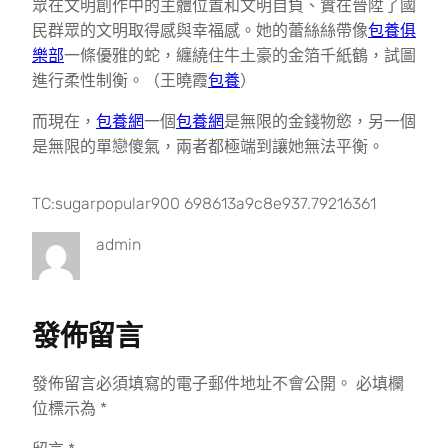
眾在文明創作中的主體位置和文明自負、實在晉陞了國
民群眾的文明取得感與幸福感。
她的蕾絲絲帶像
包養俱
樂部
一條優雅的蛇，纏繞住牛土豪的金箔千紙鶴，試圖
進行柔性制衡。（王曉霞
包養
）
而現在，
包養網
一個
包養網
是無限的金錢物慾，另一個
是無限的單戀傻氣，兩者都極端到讓她無法平衡。
TC:sugarpopular900 698613a9c8e937.79216361
admin
發佈留言
發佈留言必須填寫的電子郵件地址不會公開。
必填欄
位標示為
*