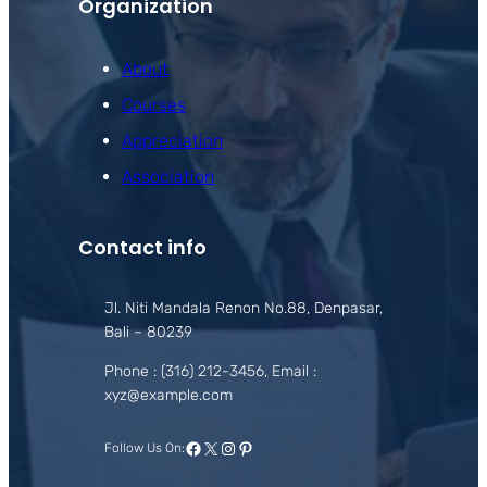
Organization
About
Courses
Appreciation
Association
Contact info
Jl. Niti Mandala Renon No.88, Denpasar,
Bali – 80239
Phone : (316) 212-3456, Email :
xyz@example.com
Facebook
X
Instagram
Pinterest
Follow Us On: