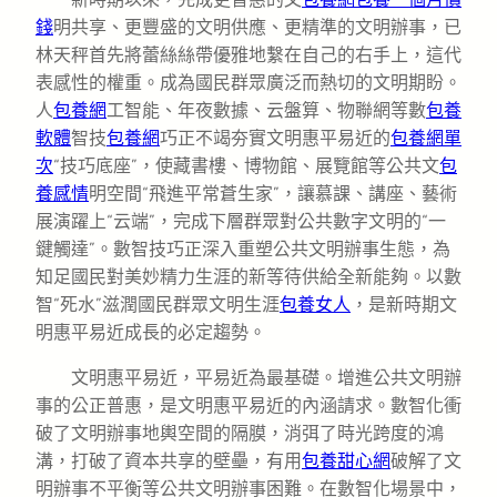
錢
明共享、更豐盛的文明供應、更精準的文明辦事，已
林天秤首先將蕾絲絲帶優雅地繫在自己的右手上，這代
表感性的權重。成為國民群眾廣泛而熱切的文明期盼。
人
包養網
工智能、年夜數據、云盤算、物聯網等數
包養
軟體
智技
包養網
巧正不竭夯實文明惠平易近的
包養網單
次
“技巧底座”，使藏書樓、博物館、展覽館等公共文
包
養感情
明空間“飛進平常蒼生家”，讓慕課、講座、藝術
展演躍上“云端”，完成下層群眾對公共數字文明的“一
鍵觸達”。數智技巧正深入重塑公共文明辦事生態，為
知足國民對美妙精力生涯的新等待供給全新能夠。以數
智“死水”滋潤國民群眾文明生涯
包養女人
，是新時期文
明惠平易近成長的必定趨勢。
文明惠平易近，平易近為最基礎。增進公共文明辦
事的公正普惠，是文明惠平易近的內涵請求。數智化衝
破了文明辦事地輿空間的隔膜，消弭了時光跨度的鴻
溝，打破了資本共享的壁壘，有用
包養甜心網
破解了文
明辦事不平衡等公共文明辦事困難。在數智化場景中，