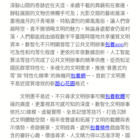
深躲山間的奇跡近在天涯，承續千載的典籍宛在案邊，
靜駐展館的文物仿佛觸手可及；光影交錯的藝術展演、
重現歲月的汗青場景、特點濃烈的鄉風風俗，讓人們穿
越時空、直不雅領略文明的魅力。無論身處都會仍是村
落，人們都能經由過程數字平臺隨時隨地共享優質文明
資本。數智化不只明顯晉陞了公共文明辦事
包養app
的
可及性和均等化程度，更依托年夜數據剖析、人工智能
算法等技巧完成了公共文明辦事的精準供應，從而知足
國民群眾特性化、多樣化的文明需求，推進“普惠式均
等”與“特性化精準”的無機同
包養網
一，首創了文明惠
平易近提質增效的新
甜心花園
格式。
文明惠平易近，不只尋求文明辦事可觸
包養軟體
可
達的廣度，更重視其可感可知的深度。數智化文明辦事
依托3D建模、虛擬實際、全息記憶等技巧，打造沉醉
式文明體驗空間，極年夜豐盛和拓展了文明的載體與表
示情勢。奇跡勝景、文明經典、處所
包養條件
戲曲等包
含的審好心趣、價值尋求、人文精力得以活潑浮現，國