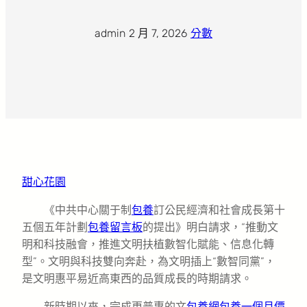
admin
·
2 月 7, 2026
·
分數
甜心花園
《中共中心關于制
包養
訂公民經濟和社會成長第十
五個五年計劃
包養留言板
的提出》明白請求，“推動文
明和科技融會，推進文明扶植數智化賦能、信息化轉
型”。文明與科技雙向奔赴，為文明插上“數智同黨”，
是文明惠平易近高東西的品質成長的時期請求。
新時期以來，完成更普惠的文
包養網
包養一個月價