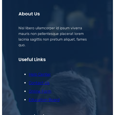
About Us
Nisl libero ullamcorper id ipsum viverra
mauris non pellentesque placerat lorem
lacinia sagittis non pretium aliquet, fames
quo.
Useful Links
Help Center
Contact Us
Online Form
Education Board