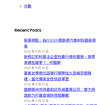
分數
Recent Posts
新華視點｜絲OSDER奧斯德汽車材料路新使
者
2026 年 8 月 10 日
新修訂的科普法公查包養行情布實施，將帶
來哪些變更？_中國網
2026 年 8 月 10 日
萬象女學德元班舉行開學找九宮格空間典
禮，當代儒家女性信徒掌管
2026 年 8 月 10 日
國網萊州市供森和診所減重電公司：電力保
證助力打贏疫情防控阻擊戰
2026 年 8 月 10 日