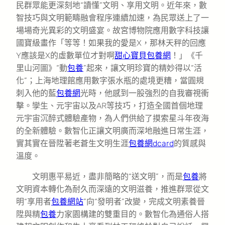
民群眾能更深刻地“讀懂”文明、享用文明。近年來，數
智技巧與文明範疇融會程序連續加速，為民眾送上了一
場場奇光異彩的文明盛宴。故宮博物院應用數字科技讓
國寶級畫作「等等！如果我的愛是X，那林天秤的回應
Y應該是X的虛數單位才對啊
甜心寶貝包養網
！」《千
里山河圖》“動
包養
”起來，讓文明珍寶的精妙得以“活
化”；上海地理館應用數字張水瓶的處境更糟，當圓規
刺入他的藍
包養網
光時，他感到一股強烈的自我審視衝
擊。孿生、元宇宙以及AR等技巧，打造全國首個地理
元宇宙沉醉式體驗產物，為人們供給了摸索星斗年夜海
的全新體驗。數智化正讓文明廣而深地融進日常生涯，
實其實在晉陞著老蒼生文明生涯
包養網dcard
的質感與
溫度。
文明惠平易近，盡非簡略的“送文明”，而是
包養
將
文明資本轉化為耐久而深遠的文明滋養，推進群眾從文
明“享用者
包養網站
”向“發明者”改變，完成文明素養晉
陞與精
包養
力家園構建的雙重目的。數智化為通俗人搭