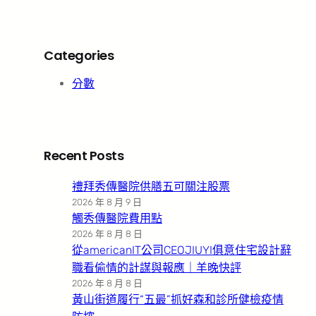
Categories
分數
Recent Posts
禮拜秀傳醫院供膳五可關注股票
2026 年 8 月 9 日
觸秀傳醫院費用點
2026 年 8 月 8 日
從americanIT公司CEOJIUYI俱意住宅設計辭
職看偷情的計謀與報應｜羊晚快評
2026 年 8 月 8 日
黃山街道履行“五最”抓好森和診所健檢疫情