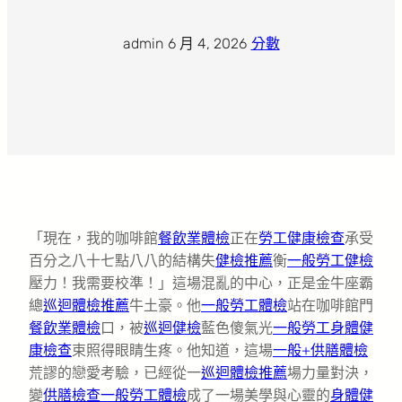
admin
·
6 月 4, 2026
·
分數
「現在，我的咖啡館
餐飲業體檢
正在
勞工健康檢查
承受
百分之八十七點八八的結構失
健檢推薦
衡
一般勞工健檢
壓力！我需要校準！」這場混亂的中心，正是金牛座霸
總
巡迴體檢推薦
牛土豪。他
一般勞工體檢
站在咖啡館門
餐飲業體檢
口，被
巡迴健檢
藍色傻氣光
一般勞工身體健
康檢查
束照得眼睛生疼。他知道，這場
一般+供膳體檢
荒謬的戀愛考驗，已經從一
巡迴體檢推薦
場力量對決，
變
供膳檢查
一般勞工體檢
成了一場美學與心靈的
身體健