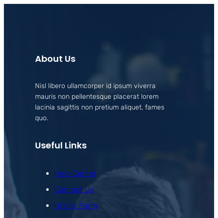
About Us
Nisl libero ullamcorper id ipsum viverra
mauris non pellentesque placerat lorem
lacinia sagittis non pretium aliquet, fames
quo.
Useful Links
Help Center
Contact Us
Online Form