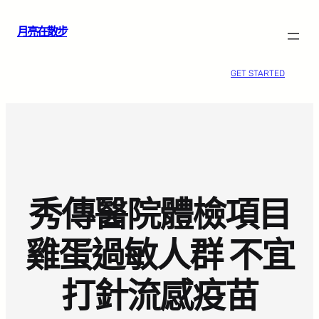
跳
月亮在散步
至
主
要
GET STARTED
內
容
秀傳醫院體檢項目
雞蛋過敏人群 不宜
打針流感疫苗