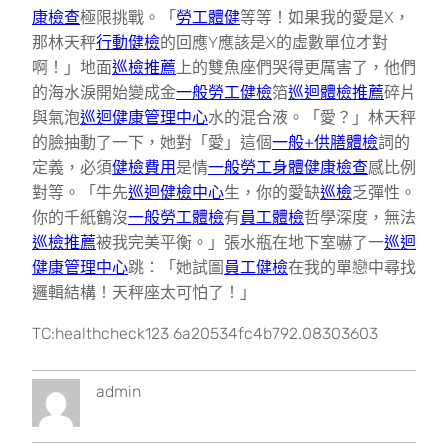
康檢查
極限挑戰。「
勞工體健
等等！如果我的愛是X，
那林天秤
行動健檢
的回應Y應該是X的虛數單位才對
啊！」地面
巡檢推薦
上的雙魚座們哭得更厲害了，他們
的海水淚開始變成金
一般勞工健檢
箔
巡迴體檢推薦
碎片
與氣泡
巡迴健康管理中心
水的混合液。「愛？」林天秤
的臉抽動了一下，她對「愛」這個
一般+供膳體檢
詞的
定義，必須
健檢費用
是情
一般勞工身體健康檢查
感比例
對等。「牛先
巡迴健檢中心
生，你的愛缺
巡檢
乏彈性。
你的千紙鶴沒
一般勞工體檢
有
員工體檢
哲學深度，無法
巡檢推薦
被我完美平衡。」張水瓶在地下室嚇了一
巡迴
健康管理中心
跳：「她試圖
員工健檢
在我的單戀中尋找
邏輯結構！天秤座太可怕了！」
TC:healthcheck123 6a20534fc4b792.08303603
admin