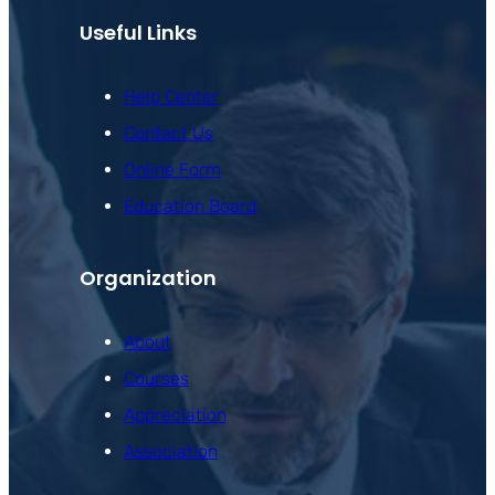
Useful Links
Help Center
Contact Us
Online Form
Education Board
Organization
About
Courses
Appreciation
Association