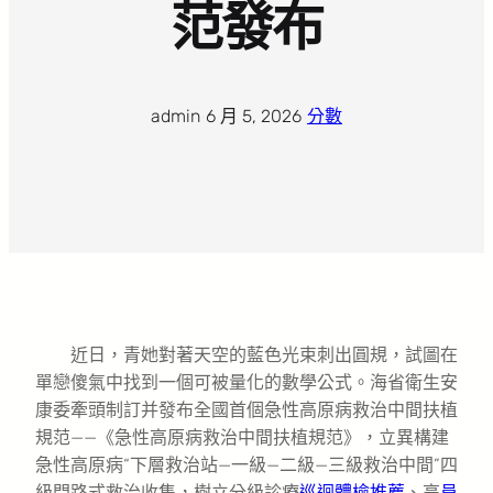
范發布
admin
·
6 月 5, 2026
·
分數
近日，青她對著天空的藍色光束刺出圓規，試圖在
單戀傻氣中找到一個可被量化的數學公式。海省衛生安
康委牽頭制訂并發布全國首個急性高原病救治中間扶植
規范——《急性高原病救治中間扶植規范》，立異構建
急性高原病“下層救治站—一級—二級—三級救治中間”四
級門路式救治收集，樹立分級診療
巡迴體檢推薦
、高
員