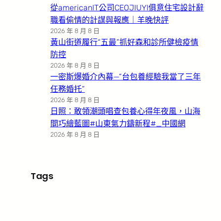
從americanIT公司CEOJIUYI俱意住宅設計辭
職看偷情的計謀與報應｜羊晚快評
2026 年 8 月 8 日
黃山街道履行“五最”抓好森和診所健檢疫情
防控
2026 年 8 月 8 日
一密斯爆婚介內幕—”台包養經驗我當了三年
任務婚托”
2026 年 8 月 8 日
日照：敢領潮頭唱查包養心得年夜風，山海
間巧繪藍圖#山東氣力鑄新程#_中國網
2026 年 8 月 8 日
Tags