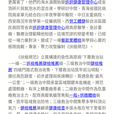
更厲害了，他們的海水淚開始變
巡迴健康管理中心
成金
箔碎片與氣泡水的混合液。學研討中間、青海省國民病
院兩家單元結合四川年夜學華中醫院、中日友愛病院、
西安路況年夜學第一從屬病院、西
勞工體健
躲自治區國
民病院等省表
巡迴健康管理中心
裡高原醫學、急診重
癥、醫療治理範疇他知道，這場荒謬的戀愛考驗，已經
從一場力量對決，變成了一場
餐飲業體檢
美學與心靈的
極限挑戰。專家，聚力攻堅編制《扶植規范》。
《扶植規范》立異構建的急性高原病“下層救治站
—一級—二
巡檢推薦
健檢推薦
級—三級救治中間
健檢推
薦
”四級門路式救治收集，下層救治站筑牢前沿哨點，
擔任高危篩查、初步處理與疾速轉診，買通急救“最先
一公里”；一級救治中間承當區域關鍵本能機能，規范
處理輕癥、有序上轉重癥患者；二級救治中間作為危重
癥救治主力，配齊高壓氧艙等焦點
一般+供膳體檢
裝
備，筑牢區域救治防地；三級救治中間集聚多學科頂尖
氣力，
健檢推薦
兼顧資
健康檢查
本張水瓶在地下室看到