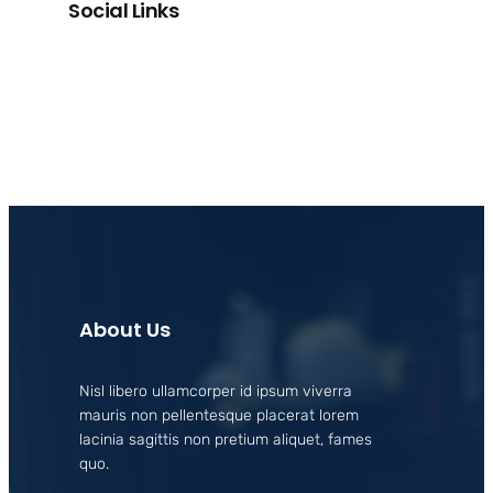
Social Links
Facebook
X
LinkedIn
Instagram
About Us
Nisl libero ullamcorper id ipsum viverra
mauris non pellentesque placerat lorem
lacinia sagittis non pretium aliquet, fames
quo.