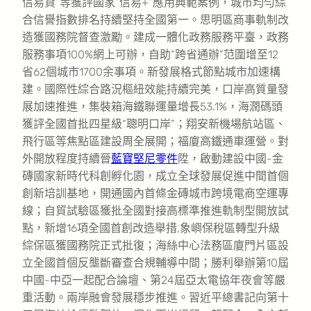
信易貸”等獲評國家“信易+”應用典範案例，城市均勻綜
合信譽指數排名持續堅持全國第一。思明區商事軌制改
造獲國務院督查激勵。建成一體化政務服務平臺，政務
服務事項100%網上可辦，自助“跨省通辦”范圍增至12
省62個城市1700余事項。新發展格式節點城市加速構
建。國際性綜合路況樞紐效能持續完美，口岸高質量發
展加速推進，集裝箱海鐵聯運量增長53.1%，海潤碼頭
獲評全國首批四星級“聰明口岸”；翔安新機場航站區、
飛行區等焦點區建設周全展開；福廈高鐵通車運營。對
外開放程度持續晉
藍寶堅尼零件
陞，啟動建設中國-金
磚國家新時代科創孵化園，成立全球發展促進中間首個
創新培訓基地，開通國內首條金磚城市跨境電商空運專
線；自貿試驗區獲批全國對接高標準推進軌制型開放試
點，新增16項全國首創改造舉措,象嶼保稅區轉型升級
綜保區獲國務院正式批復；海絲中心法務區廈門片區設
立全國首個反壟斷審查合規輔導中間；勝利舉辦第10屆
中國-中亞一起配合論壇、第24屆亞太電協年夜會等嚴
重活動。兩岸融會發展穩步推進。習近平總書記向第十