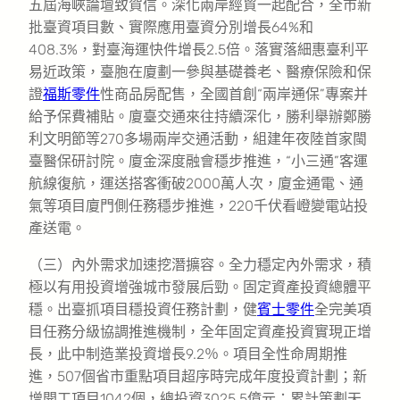
五屆海峽論壇致賀信。深化兩岸經貿一起配合，全市新
批臺資項目數、實際應用臺資分別增長64%和
408.3%，對臺海運快件增長2.5倍。落實落細惠臺利平
易近政策，臺胞在廈劃一參與基礎養老、醫療保險和保
證
福斯零件
性商品房配售，全國首創“兩岸通保”專案并
給予保費補貼。廈臺交通來往持續深化，勝利舉辦鄭勝
利文明節等270多場兩岸交通活動，組建年夜陸首家閩
臺醫保研討院。廈金深度融會穩步推進，“小三通”客運
航線復航，運送搭客衝破2000萬人次，廈金通電、通
氣等項目廈門側任務穩步推進，220千伏看嶝變電站投
產送電。
（三）內外需求加速挖潛擴容。全力穩定內外需求，積
極以有用投資增強城市發展后勁。固定資產投資總體平
穩。出臺抓項目穩投資任務計劃，健
賓士零件
全完美項
目任務分級協調推進機制，全年固定資產投資實現正增
長，此中制造業投資增長9.2％。項目全性命周期推
進，507個省市重點項目超序時完成年度投資計劃；新
增開工項目1042個，總投資3025.5億元；累計策劃天