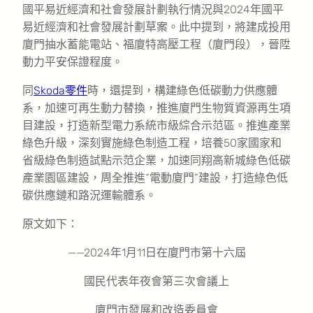
國平易近經濟和社會發展計劃執行情況與2024年國平
易近經濟和社會發展計劃草案。此中提到，將建成投用
廈門抽水蓄能電站、福廈特高壓工程（廈門段），晉陞
動力平安保證程度。
同
Skoda零件
時，還提到，構建綠色低碳動力供應體
系，加速可再生動力替換，推進廈門生物質資源再生項
目建設，打造新型電力系統市級綜合示范區。推進產業
綠色升級，深刻實施綠色制造工程，培養50家國家和
省級綠色制造試點示范企業，加速同翔高新城綠色低碳
產業園區建設，周全推進“電動廈門”建設，打造綠色低
碳供應鏈和路況運輸體系。
原文如下：
——2024年1月11日在廈門市第十六屆
國民代表年夜會第三次會議上
廈門市發展和改造委員會