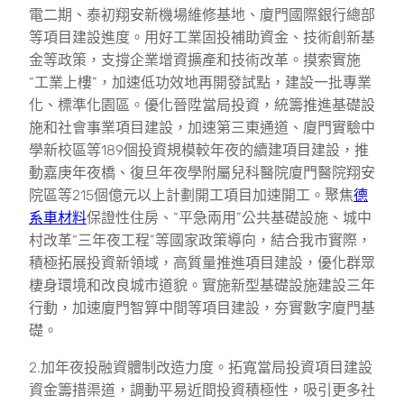
電二期、泰初翔安新機場維修基地、廈門國際銀行總部
等項目建設進度。用好工業固投補助資金、技術創新基
金等政策，支撐企業增資擴產和技術改革。摸索實施
“工業上樓”，加速低功效地再開發試點，建設一批專業
化、標準化園區。優化晉陞當局投資，統籌推進基礎設
施和社會事業項目建設，加速第三東通道、廈門實驗中
學新校區等189個投資規模較年夜的續建項目建設，推
動嘉庚年夜橋、復旦年夜學附屬兒科醫院廈門醫院翔安
院區等215個億元以上計劃開工項目加速開工。聚焦
德
系車材料
保證性住房、“平急兩用”公共基礎設施、城中
村改革“三年夜工程”等國家政策導向，結合我市實際，
積極拓展投資新領域，高質量推進項目建設，優化群眾
棲身環境和改良城市道貌。實施新型基礎設施建設三年
行動，加速廈門智算中間等項目建設，夯實數字廈門基
礎。
2.加年夜投融資體制改造力度。拓寬當局投資項目建設
資金籌措渠道，調動平易近間投資積極性，吸引更多社