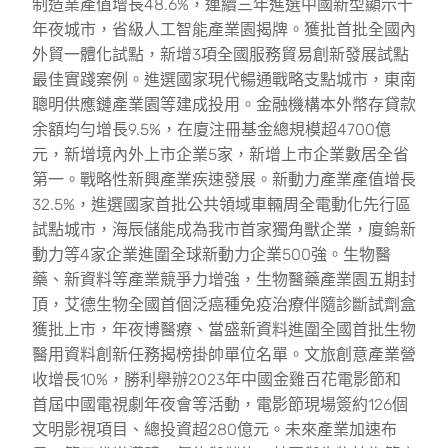
制造業產值增長48.6%，連續三年進選中國新型顯示十
年夜城市，省級人工智能產業園揭牌。獲批首批全國內
外貿一體化試點，新增3項全國服務貿易創新發展試點
最佳實踐案例。進選國家現代暢通戰略支點城市，東南
聰明供應鏈產業園等建成投用。金融機構本外幣存貸款
余額均勻增長9.5%，在廈注冊基金總規模超4700億
元，新增境內外上市企業5家，新增上市企業數居全省
第一。戰略性新興產業疾速發展。新動力產業產值增長
32.5%，進選國家首批公共領域車輛周全電動化先行區
試點城市，海辰儲能成為我市首家獨角獸企業，廈鎢新
動力等4家企業進圍全球新動力企業500強。生物醫
藥、新資料等產業競爭力增強，生物醫藥產業園五期封
頂，艾德生物全國首個泛癌種免疫治療伴隨診斷試劑盒
獲批上市，年夜博醫療、當盛新資料進圍全國首批生物
醫用資料創新任務揭榜掛帥單位名單。文旅創意產業營
收增長10%，勝利舉辦2023年中國金雞百花電影節和
首屆中國電視劇年夜會等活動，電影節現場簽約126個
文明影視項目、總投資超280億元。未來產業加速布