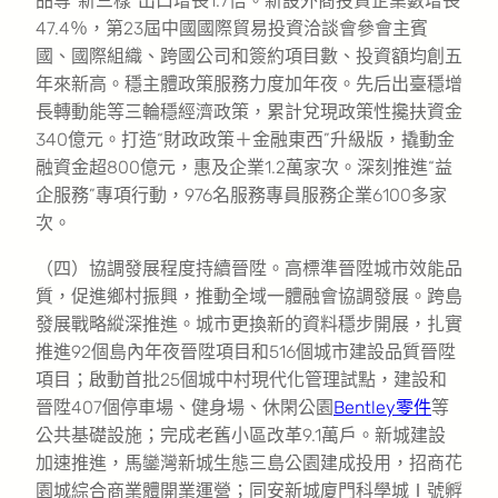
品等“新三樣”出口增長1.7倍。新設外商投資企業數增長
47.4％，第23屆中國國際貿易投資洽談會參會主賓
國、國際組織、跨國公司和簽約項目數、投資額均創五
年來新高。穩主體政策服務力度加年夜。先后出臺穩增
長轉動能等三輪穩經濟政策，累計兌現政策性攙扶資金
340億元。打造“財政政策＋金融東西”升級版，撬動金
融資金超800億元，惠及企業1.2萬家次。深刻推進“益
企服務”專項行動，976名服務專員服務企業6100多家
次。
（四）協調發展程度持續晉陞。高標準晉陞城市效能品
質，促進鄉村振興，推動全域一體融會協調發展。跨島
發展戰略縱深推進。城市更換新的資料穩步開展，扎實
推進92個島內年夜晉陞項目和516個城市建設品質晉陞
項目；啟動首批25個城中村現代化管理試點，建設和
晉陞407個停車場、健身場、休閑公園
Bentley零件
等
公共基礎設施；完成老舊小區改革9.1萬戶。新城建設
加速推進，馬鑾灣新城生態三島公園建成投用，招商花
園城綜合商業體開業運營；同安新城廈門科學城Ⅰ號孵