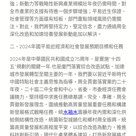
強；新動力等戰略性新興產業規模壯年夜仍需時間，對
全市產業的支撐有待進一個步驟增強；平易近生保證、
社會管理等方面還有短板，部門重點領域風險仍需關
注。對此，我們將堅持定力，堅定信念，盡力通過周全
深化改造和加速培養發展新動能加以解決。
二、2024年國平易近經濟和社會發展預期目標和任務
2024年是中華國民共和國成立75周年，是實施“十四
五”規劃的關鍵一年,也是廈門落實綜合改造試點、加速
城市發展轉型至關主要的一年。我們要以習近平新時代
中國特點社會主義思惟為指導，周全貫徹落實黨的二十
年夜、二十屆二中全會和中心、省委、市委經濟任務會
議精力，堅持穩中求進任務總基調，完全、準確、周全
貫徹新發展理念，圍繞推動高質量發展重要任務和構建
新發展格式戰略任務，統
水箱水
籌擴年夜內需和深化供
給側結構性改造，統籌新型城鎮化和鄉村周全振興，統
籌高質量發展和高程度平安，以綜合改造為動力，推進
科技創新引領、現代化產業體系建設，打造新發展格式