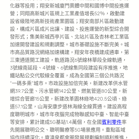
化器等投用；翔安新城廈門奧體中間和國博中間投進運
營；同翔高新城片區規上工業產值增長52％，啟動建
設省級陸地高新技術產業園區；翔安南部片區啟動建
設，構成片區成片出讓、建設、投進運營的新型綜合開
發形式；集美新城西亭片區、北站片區及杏林老工業區
加速開發建設和規劃調整。城市基礎設施不斷完美。城
市高品質路況網絡加速構建，翔安年夜橋建成通車，第
三東通道開工建設，軌道路況6號線林華段全線軌通，
3號線南延段、4號線、6號線集同段建設有序推進，地
鐵站點公交代駁線全覆蓋，成為全國第三個公共路況
“一碼多乘”城市。市政設施加倍完美，新建改革供水管
網39.7公里、污水管網142公里、燃氣管道80公里，新
增綜合管廊15公里，新建改革園林綠地420.5公頃、綠
道57.1公里，山海安康步道林海線全線貫通。建設高程
度聰明城市，城市年夜腦完成物聯感知中臺、智能中臺
等安排，累計建成5G基站1.4萬個，在全國
賓利零件
率
先開展聰明公交、聰明醫療等5G場景應用。重點區域
協作持續深化。廈漳泉都會圈發展規劃編制順利推進，