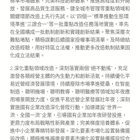
標準市場體系、完美科技創新體系、推進高程度對外開
放、發展高品質生涯服務、健全城市管理等重點領域和
關鍵環節改造上先行先試。以“四個一”標準推動生態環
境準進“三證合一”等一批重點改造任務落地實施，率先
在全國構成一批軌制創新和實踐創新結果。聚焦深層次
難點堵點，積極謀劃后續國家授權事項清單。及時總結
改造經驗，用好特區立法權，推動更多改造軌制結果固
化成立法結果。
2.深化重點領域改造。深刻落實兩個“絕不動搖”，充足
激發各類經營主體的內生動力和創新活氣。持續優化平
易近營經濟發展環境，持續廢除市場準進壁壘，在智能
制造、聰明機場、聰明教導、聰明醫療等領域加年夜應
用場景開放力度，促進平易近營企業發展壯年夜；深刻
實施國有企業改造深化晉陞行動，加速建設“世界一
流、全國一流”企業，引導國有企業加年夜研發投進，
更鼎力度布局戰略性新興產業；完美梯度培養體系，促
進中小企業專精特新發展。深化要素市場化設置裝備擺
設改造，積極推進福廈泉要素市場化設置裝備擺設綜合