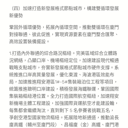
（四）加速打造新發展格式節點城市，構建雙循環發展
新優勢
鞏固外循環優勢，拓展內循環空間，推動雙循環在廈門
對接聯通、彼此促進，實現資源要素在廈門整合匯聚、
高效設置裝備擺設。
1.打造內外聯通的綜合路況樞紐。完美區域綜合立體路
況網絡，凸顯口岸、機場樞紐定位，加速建設現代暢通
戰略支點城市，夯實新發展格式節點城市硬件支撐。系
統推進口岸高質量發展，優化東渡、海滄港區效能布
局，加速推進翔安港區1#-5#集裝箱泊位工程等項目，
統籌推進聰明口岸建設，積極發展海鐵聯運，鞏固國際
集裝箱樞紐港位置。全力打造國際航空樞紐，加速翔安
新機場主體工程建設，加強國際貨運航空才能建設輪，
每集都會繼續淘汰，直到剩下 5 名參賽者挑戰五名，
爭創空港型國家物流樞紐。拓展陸地新通道，推動渝長
廈高鐵（贛州至廈門段）、昌福廈（金）高鐵、廈門港