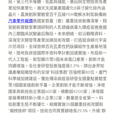
局。第三代半導體、氫能與儲能、基因與生物技術等產
業加快產業化，瀚天天成量產國產化8英寸碳化硅內涵
晶片，嘉庚創新實驗室百千瓦級PEM電解水制氫裝備納
汽車零件報價
進國家首臺（套）嚴重技術裝備清單，翔
安創新實驗室牽頭研制的人乳頭瘤病毒九價疫苗進進國
內三期臨床試驗最后階段。未來網絡、前沿戰略資料、
深海空天開發等產業加速技術攻關，打造鼓浪嶼元宇宙
示范項目，全球首條百兆瓦柔性鈣鈦礦組件生產基地落
地，陸地負排放國際年夜科學計劃加速實施。布局新一
代人工智能、新型顯示等5個未來風口產業。創新才能
持續增強。全社會研發投進強度達3.3％，躋出身界知
識產權組織發布的全球“科技集群”百強榜第80位。廈門
科學城加速建設，獲批傳染病疫苗研發全國重點實驗室
等3個國家級創新平臺。企業創新才能不斷增強，凈增
國家高新技術企業超600家，總數超4200家；凈增國
家級專精特新小偉人企業22家，數量居全省第一。科
技創重生態不斷優化，組織實施35個嚴重技術攻關和
“揭榜掛帥”項目，技術合同買賣額增長29.3%。升級“群