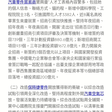
汽車零件貿易商
鷺興廈”人才工表格內容繁多，包括她
的個人信息、聯絡方式、貓的程，新增中國科學院、工
程院院士3名，引進國際化人才3382人，近8萬名高校
畢業生來廈就業。招商引資加快推進。堅持年夜招商、
招年夜商、年夜員招商，開展“走出往”招商百日行動，
創新嚴重招商引資項目評審及決策等機制，新增簽約項
目739個，三年計劃投資額880.6億元；新增招商開工
項目931個，三年計劃投資額1672.8億元。鼎力開展央
企招商，新簽約3個百億元以上項目，與國家開發投資
集團、中國電力企業聯合會等6家央企和國家級行業協
會簽訂戰略一起配合協議。出臺支撐企業總部用地等政
策，華西集團東南區域總部、年夜鉦資本等15個總部項
目落地，總投資超200億元。
（二）改造
保時捷零件
開放獲得新的衝破。以綜合改造
試點引領周全深化改造，堅持高程度對外開
汽車空氣芯
放，發展活氣動力持續增強。綜合改造試點周全鋪開。
黨中心國務院支撐廈門開展綜合改造試點，以清單批量