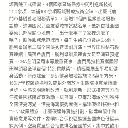
頌醫院正式運營，4個國家區域醫療中間引進新技術
200余項，填補100余項區域醫療技術空缺。出臺《廈
門市基礎養老服務清單》，新增29個四星級養老服務
設施。進選國家兒童友愛城市試點名單，獲評首批全國
嬰幼兒鄰居關心地問：「出什麼事了？家裡怎麼了
嗎？」照護服務示范城市，每千生齒托位數達3.6個。
勝利舉辦第二屆全國優秀音樂劇展演。世界田聯鉆石聯
賽連續十屆落戶廈門，勝利舉辦奧運會女足亞洲區預選
賽、CBA全明星周末等嚴重賽事，廈門馬拉松賽獲國際
田聯頒發全球首個“特別貢獻獎”。積極開展全平易近健
身活動，新改建全平易近健身場地設施12.5萬平方米，
160所學校體育場地設施對外開放。生態環境質量持續
進步。生態文明體制改造、軌制創新、形式摸索等方面
任務獲國務院督查激勵，筼筜湖、東南部海域分別獲評
全國漂亮河湖、漂亮海灣優秀案例。構建碳達峰碳中和
“1+N”政策體系，出臺碳達峰實施計劃、碳達峰碳中和
實施意見等文件，象嶼綜合保稅區進選全國綠色低碳典
範案例。空氣質量綜合指數排名全國前列，集中式飲用