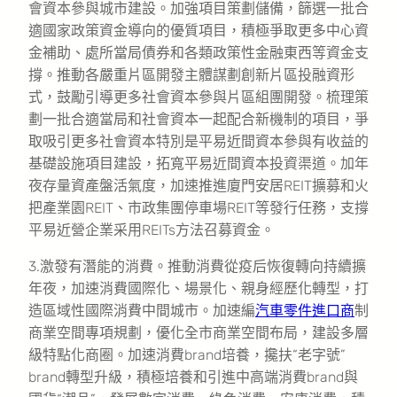
會資本參與城市建設。加強項目策劃儲備，篩選一批合
適國家政策資金導向的優質項目，積極爭取更多中心資
金補助、處所當局債券和各類政策性金融東西等資金支
撐。推動各嚴重片區開發主體謀劃創新片區投融資形
式，鼓勵引導更多社會資本參與片區組團開發。梳理策
劃一批合適當局和社會資本一起配合新機制的項目，爭
取吸引更多社會資本特別是平易近間資本參與有收益的
基礎設施項目建設，拓寬平易近間資本投資渠道。加年
夜存量資產盤活氣度，加速推進廈門安居REIT擴募和火
把產業園REIT、市政集團停車場REIT等發行任務，支撐
平易近營企業采用REITs方法召募資金。
3.激發有潛能的消費。推動消費從疫后恢復轉向持續擴
年夜，加速消費國際化、場景化、親身經歷化轉型，打
造區域性國際消費中間城市。加速編
汽車零件進口商
制
商業空間專項規劃，優化全市商業空間布局，建設多層
級特點化商圈。加速消費brand培養，攙扶“老字號”
brand轉型升級，積極培養和引進中高端消費brand與