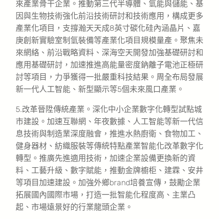
來產業骨干企業。推動第三代半導體、氫能與儲能、基
因與生物技術強化前沿技術研討和技術應用，構成更多
產業化項目，支撐瀚天天成8英寸碳化硅內涵晶片、嘉
庚創新實驗室制氫裝備等產業化項目規模量產。聚焦未
來網絡、前沿戰略資料、深海空天開發加強基礎研討和
應用基礎研討，加速推進高能量密度鈉離子電池正極研
討等項目，力爭獲得一批嚴重科技結果。周全布局發展
新一代人工智能、新型顯示等5個未來風口產業。
5.改革晉陞傳統產業。深化中小企業數字化轉型試點城
市建設。加速互聯網、年夜數據、人工智能等新一代信
息技術與制造業深度融會，推進水熱廚衛、食物加工、
健身器材、紡織服裝等傳統特點產業智能化改革數字化
轉型。推廣先進適用技術，加速企業設備更換新的資
料、工藝升級、數字賦能，推動金牌櫥柜、建霖、安井
等項目加速建設。加強外鄉brand培養宣傳，鼓勵企業
拓展國內國際市場，打造一批智能化程度高、主業凸
起、市場遠景好的行業龍頭企業。