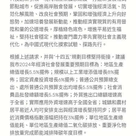
節點城市，促進兩岸融會發展，切實增強經濟活氣、防
范化解風險、改良社會預期，鞏固和增強經濟上升向好
態勢，加速培養發展新動能，推動經濟實現質的有用晉
陞和量的公道增長，厚植綠色底色，增進平易近生福
祉，堅持社會穩定，推動廈門盡力率先實現社會主義現
代化，為中國式現代化摸索試驗、探路先行。
根據上述請求，并與“十四五”規劃目標堅持銜接，建議
我市2024年經濟社會發展重要預期目標為：地區生產
總值增長5.5%擺佈；規模以上工業增添值增長8%擺
佈；固定資產投資增長6%擺佈；普通公共預算總支
出、處所普通公共預算支出均增長5.5%擺佈；社會消
費品批發總額增長5.5%擺佈；外貿進出口總額增速高
于全省；實際應用外資增速高于全國全省；城鎮和農村
居平易近人均可安排支出與經濟增長堅持同步；居平易
近消費價格指數漲幅把持在3%擺佈；單位地區生產總
值能耗、單位地區生產總值二氧化碳排放、重要淨化物
排放量完成節能減排降碳年度目標。