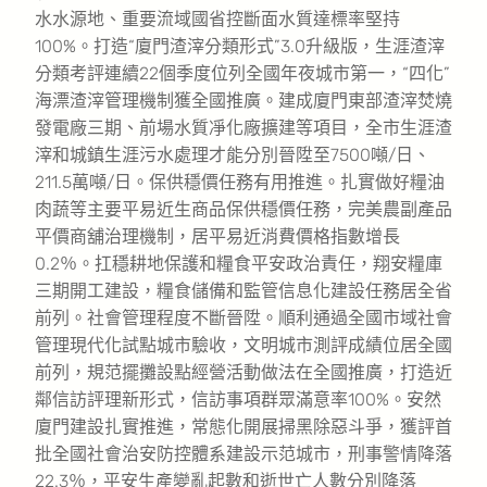
水水源地、重要流域國省控斷面水質達標率堅持
100%。打造“廈門渣滓分類形式”3.0升級版，生涯渣滓
分類考評連續22個季度位列全國年夜城市第一，“四化”
海漂渣滓管理機制獲全國推廣。建成廈門東部渣滓焚燒
發電廠三期、前場水質凈化廠擴建等項目，全市生涯渣
滓和城鎮生涯污水處理才能分別晉陞至7500噸/日、
211.5萬噸/日。保供穩價任務有用推進。扎實做好糧油
肉蔬等主要平易近生商品保供穩價任務，完美農副產品
平價商舖治理機制，居平易近消費價格指數增長
0.2％。扛穩耕地保護和糧食平安政治責任，翔安糧庫
三期開工建設，糧食儲備和監管信息化建設任務居全省
前列。社會管理程度不斷晉陞。順利通過全國市域社會
管理現代化試點城市驗收，文明城市測評成績位居全國
前列，規范擺攤設點經營活動做法在全國推廣，打造近
鄰信訪評理新形式，信訪事項群眾滿意率100%。安然
廈門建設扎實推進，常態化開展掃黑除惡斗爭，獲評首
批全國社會治安防控體系建設示范城市，刑事警情降落
22.3％，平安生產變亂起數和逝世亡人數分別降落