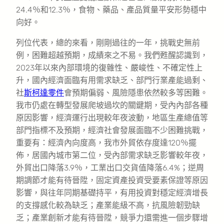
24.4％和12.3％，食物、藥品、產品質量平安形勢穩中
向好。
列位代表，總的來看，剛剛過往的一年，挑戰史無前
例，困難超越預期，成績來之不易。我們甦醒認識到，
2023年以來內部環境的復雜性、嚴峻性、不確定性上
升，國內經濟面臨有用需求缺乏、部門行業產能過剩、
社
斯柯達零件
會預期偏弱、風險隱患依然較多等困難。
我市仍處在轉型發展爬坡過坎的關鍵期，受內內部各種
原因影響，經濟運行出現較年夜波動，地區生產總值等
部門指標不及預期，經濟社會發展面臨不少困難挑戰，
重要有：經濟內向度高，我市外貿依存度達120％擺
佈，居國內城市第二位，受內部需求缺乏影響較年夜，
外貿出口降落3.9％，工業出口交貨值降落6.4%；逆周
期調節才能有待晉陞，固定資產投資受要素保證等原因
影響，與往年同期基礎持平，有用投資對穩定經濟增長
的支撐感化較為缺乏；產業能級不高，抗風險韌勁缺
乏；產業創新才能有待晉陞，競爭力還需進一個步驟增