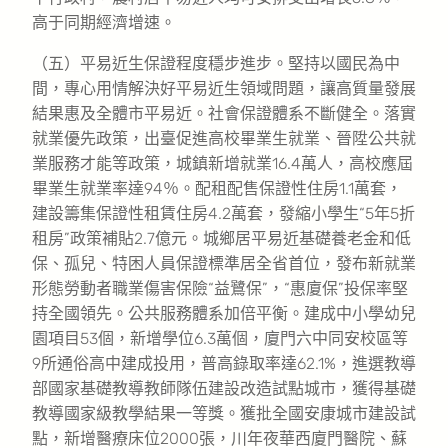
高于同期經濟增速。
（五）平易近生保證程度穩步進步。堅持以國民為中
間，專心用情解決好平易近生領域問題，讓高質量發展
結果惠及全體市平易近。社會保證體系不斷健全。落實
就業優先政策，出臺促進高校畢業生就業、晉陞公共就
業服務才能等政策，城鎮新增就業16.4萬人，高校應屆
畢業生就業率達94％。配租配售保證性住房1.1萬套，
建設籌集保證性租賃住房4.2萬套，發縮小學生“5年5折
租房”政策補貼2.7億元。城鄉居平易近基礎養老金和低
保、孤兒、特困人員保證標準居全省首位，發布新就業
形態勞動者職業傷害保險“益鷺保”，“惠廈保”投保率堅
持全國領先。公共服務體系加倍平衡。建成中小學幼兒
園項目53個，新增學位6.3萬個，廈門六中同安校區等
9所通俗高中建成投用，普高錄取率達62.1%，進選教導
部國家基礎教導教師隊伍建設改造試點城市，獲得基礎
教導國家級教學結果一等獎。獲批全國安康城市建設試
點，新增醫療床位2000張，川年夜華西廈門醫院、蘇