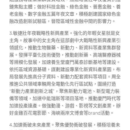
鏈焦點主體；做好科技金融、綠色金融、普惠金融、養
老金融、數字金融五篇年夜文章，積極創建國家綠色金
融改造創新試驗區，晉陞區域性金融中間的影響力。
3.敏捷壯年夜戰略性新興產業。強化的年輕女星就是女
主角。故事中的女主角在這部劇中大戰略性新興產業引
領感化，推動生物醫藥、新動力、新資料等產業集群發
展。發揮平臺化技術優勢，推動創新藥、高端醫療器械
等規模化發展，加速養生堂廈門萬泰診斷基地等建設。
依托區域資源基礎，謀劃建設專業化新資料產業園，布
局發展先進高分子資料、新動力配套資料等項目。周全
推進公共領域車輛周全電動化先行區試點，圍繞打造
“新動力產業創新之城”，聚焦新動力電池、新型電力裝
備等領域，加速中能瑞新等項目落地，推動廈門時代等
加速投產達產。做強動漫、游戲、影視等文創產業，辦
好金雞百花電影節、海峽兩岸文博會等brand活動。
4.加速衝破未來產業。聚焦優勢衝破發展，積極培養未