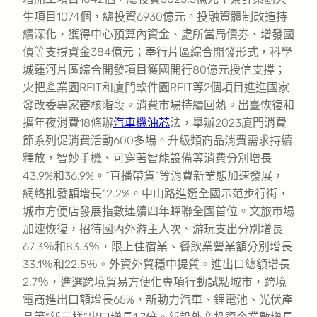
生項目1074個，總投資6930億元。投融資體制改造持
續深化，獲得中心預算內資金、處所當局債券、增發國
債等支撐資金384億元；奉行片區綜合開發形式，科學
城蓮河片區綜合開發項目獲國開行80億元授信支撐；
火把產業園REIT和廈門軟件園REIT等2個項目進進國家
發改委專家審核階段。消費市場持續回熱。出臺恢復和
擴年夜消費18條辦
汽車機油芯
法，舉辦2023廈門消費
節系列促消費活動600多場。升級類商品消費需求持續
釋放，智妙手機、可穿著智能設備等消費分別增長
43.9%和36.9%。“直播帶貨”等消費新業態加速發展，
網絡批發額增長12.2%。中山路進選全國示范步行街，
城市方便店發展指數連續四年蟬聯全國首位。文旅市場
加速恢復，招待國內外游主人次、游玩支出分別增長
67.3％和83.3％，限上住宿業、餐飲業營業額分別增長
33.1％和22.5％。外資外貿穩中提質。進出口總額增長
2.7％，進選跨境貿易方便化專項行動試點城市，跨境
電商進出口額增長65%，新動力汽車、鋰電池、光伏產