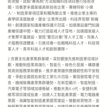
術攻關，試點“賽馬制”方法組織科技項目進行技術攻
關，培養更多國家級高新技術企業、專精特新“小偉
人”、制造業單項冠軍和獨角獸企業。推進企業主導的
產學研深度融會，健全“企業界出題、科技界答題”新機
制。創建國家知識產權保護示范區，加速建設廈門知識
產權保護中間。著力打造區域人才窪地，加速國家級人
才集聚平臺建設，晉陞“雙百計劃”等人才工程，完美人
才服務保證體系，引進培養一批戰略科技人才、科技領
軍人才、青年科技人才和創新團隊。
2.夯實支柱產業集群基礎。深刻實施先進制造業倍增計
劃，推動制造業高端化、智能化、綠色化發展，構建優
質高效服務業新體系，進步產業鏈供應鏈韌性和平安程
度，爭創全國首批新型工業化示范區。鞏固晉陞電子信
息、機械裝備產業集群優勢，在新型顯示、智能制造、
汽車電子等領域加速衝破，推動天馬8.6代、安捷利美
維等項目建成投產，加速人工智能產業園、電力電器產
業園、海翼智能制造產業園等建設。推動商貿物流、金
融服務等產業集群提質增效，加速培養壯年夜優質供應