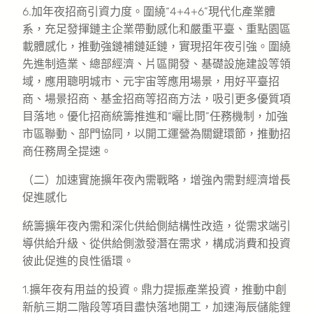
6.加年夜招商引資力度。圍繞“4+4+6”現代化產業體
系，充足發揮鏈主企業帶動感化和嚴重平臺、重點園區
載體感化，推動強鏈補鏈延鏈，實現招年夜引強。圍繞
先進制造業、總部經濟、片區開發、基礎設施建設等領
域，應用聰明城市、元宇宙等應用場景，用好平臺招
商、場景招商、基金招商等招商方法，吸引更多優質項
目落地。優化招商統籌推進和“曬比問”任務機制，加強
市區聯動、部門協同，以開工運營為關鍵環節，推動招
商任務周全提速。
（二）加速實施擴年夜內需戰略，增強內需對經濟增長
促進感化
統籌擴年夜內需和深化供給側結構性改造，從需求端引
導供給升級、從供給側激發潛在需求，構成消費和投資
彼此促進的良性循環。
1.擴年夜有用益的投資。鼎力提振產業投資，推動中創
新航三期二階段等項目盡快落地開工，加速海辰儲能鋰