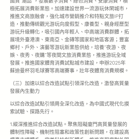
國貨“潮品”，發展數字消費、綠色消費、安康消費，積
極拓展消費新業態。加速建設世界一流游玩休閑城市，
推進文商旅融會，強化城市營銷推介和特點文旅IP打
造，推動傳統觀光游玩向度假型、康養型、親身經歷型
游玩升級轉化，吸引國內年輕人、中高端消費群體，拓
展境外臺港澳、東南亞、金磚等國家和地區客源；豐富
鄉村、戶外、演藝等游玩新業態供給，培養“夜游、夜
娛、夜秀、夜購”等夜間文旅消費業態，推進游玩全域
發展。推進國家體育消費試點城市建設，申辦2025年
蘇迪曼杯羽毛球賽等高端賽事，壯年夜體育消費規模。
（三）加速以綜合改造試點引領深化改造，激發高質量
發展內生動力
以綜合改造試點引領周全深化改造，為中國式現代化摸
索試驗、探路先行。
1.縱深推進綜合改造試點。聚焦阻礙廈門高質量發展的
體制性障礙、機制性阻塞和政策性創新問題，在建設高