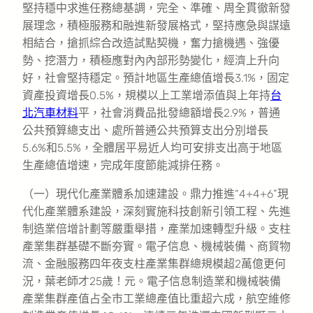
堅持穩中求進任務總基調，完全、準確、周全貫徹新發
展理念，積極服務和融進新發展格式，堅持應急與謀遠
相結合，搶抓綜合改造試點契機，奮力搶機遇、強優
勢、挖潛力，積極應對內內部形勢變化，經濟上升向
好，社會堅持穩定。預計地區生產總值增長3.1%，固定
資產投資增長0.5%，規模以上工業增添值與上年持
台
北汽車材料
平，社會消費品批發總額增長2.9%，普通
公共預算總支出、處所普通公共預算支出分別增長
5.6%和5.5%，全體居平易近人均可安排支出高于地區
生產總值增速，完成年度節能減排任務。
（一）現代化產業體系加速建設。鼎力推進“4+4+6”現
代化產業體系建設，深刻實施科技創新引領工程、先進
制造業倍增計劃等嚴重舉措，產業加速轉型升級。支柱
產業集群基礎不斷夯實。電子信息、機械裝備、商貿物
流、金融服務四年夜支柱產業集群總規模超2萬億更何
況，葉老師才25歲！元。電子信息制造業和機械裝備
產業集群產值占全市工業總產值比重超六成，航空維修