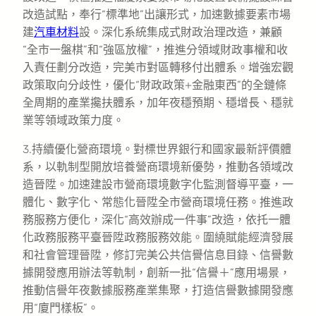
改造試點，奉行“標準地”出讓形式，加速數據要素市場
建
汽車材料
設。深化系統集成式財政治理改造，兼顧
“全市一盤棋”和“強區放權”，推進分領域財政事權和收
入責任劃分改造，完美市對區轉移付出體系。增強宏觀
政策取向分歧性，優化“財政政策+金融東西”的全鏈條
全周期的產業攙扶體系，加年夜穩預期、穩增長、穩就
業等領域政策力度。
3.持續優化營商環境。對標世界銀行和國家最新評價體
系，以軌制型開放培養營商環境新優勢，推動各領域改
造晉陞。加速建設市營商環境數字化監測督導平臺，一
體化、數字化、常態化晉陞全市營商環境任務。推進政
務服務方便化，深化“高效辦成一件事”改造，依托一體
化政務服務平臺晉陞政務服務效能。圍繞賦能經濟發展
和社會管理晉陞，修訂完美公共信譽信息目錄、信譽數
據開發應用辦法等軌制，創新一批“信譽＋”應用場景，
推動信譽年夜數據服務產業集聚，打造信譽數據開發應
用“廈門樣板”。