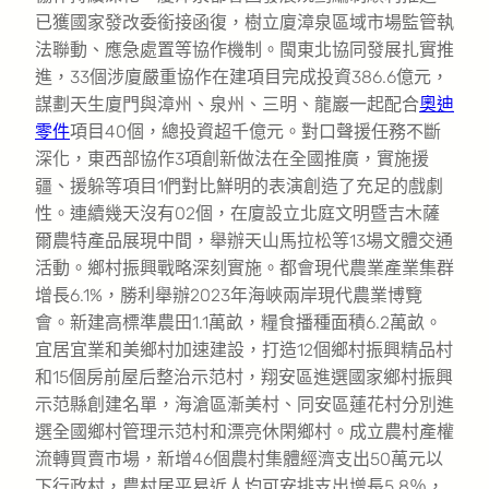
已獲國家發改委銜接函復，樹立廈漳泉區域市場監管執
法聯動、應急處置等協作機制。閩東北協同發展扎實推
進，33個涉廈嚴重協作在建項目完成投資386.6億元，
謀劃天生廈門與漳州、泉州、三明、龍巖一起配合
奧迪
零件
項目40個，總投資超千億元。對口聲援任務不斷
深化，東西部協作3項創新做法在全國推廣，實施援
疆、援躲等項目1們對比鮮明的表演創造了充足的戲劇
性。連續幾天沒有02個，在廈設立北庭文明暨吉木薩
爾農特產品展現中間，舉辦天山馬拉松等13場文體交通
活動。鄉村振興戰略深刻實施。都會現代農業產業集群
增長6.1%，勝利舉辦2023年海峽兩岸現代農業博覽
會。新建高標準農田1.1萬畝，糧食播種面積6.2萬畝。
宜居宜業和美鄉村加速建設，打造12個鄉村振興精品村
和15個房前屋后整治示范村，翔安區進選國家鄉村振興
示范縣創建名單，海滄區漸美村、同安區蓮花村分別進
選全國鄉村管理示范村和漂亮休閑鄉村。成立農村產權
流轉買賣市場，新增46個農村集體經濟支出50萬元以
下行政村，農村居平易近人均可安排支出增長5.8％，