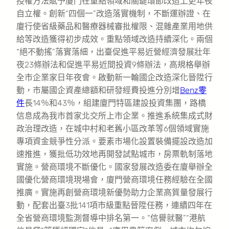
授權方法賦予廈門在重點領域和關鍵環節改造上更年夜
自立權。創新“四個一”改造落實機制，不斷運辦證、在
廈行使省級藥品和醫療器械審批權限、混雜產業用地供
給等改造獲得初步成效。重點領域改造持續深化。兩個
“絕不動搖”落實落細，出臺促進平易近營經濟發展壯年
夜23條辦法和促進平易近間投資9條辦法，高規格舉辦
全市企業家日年夜會。啟動新一輪國企改造深化晉陞行
動，市屬國企資產總額和研發經費投進分別增
Benz零
件
長14％和43％，組建廈門特區建設投資集團，路橋
信息成為我市首家北交所上市企業。推進系統集成式財
政治理改造，在城中村和老舊小區改革等6個領域實施
專項資金競爭性分派。要素市場化設置裝備擺設改造加
速推進，獲批低功效地再開發試點城市，房票軌制落地
實施。營商環境不斷優化。國家發展改造委在廈舉辦全
國優化營商環境現場會，廈門營商環境任務經驗在全國
推廣。實施再創營商環境新優勢助力企業高質量發展行
動，配套出臺3批141項市級重點晉陞任務，連續四年在
全省營商環境監測督導中排名第一。“信譽就醫”“港航