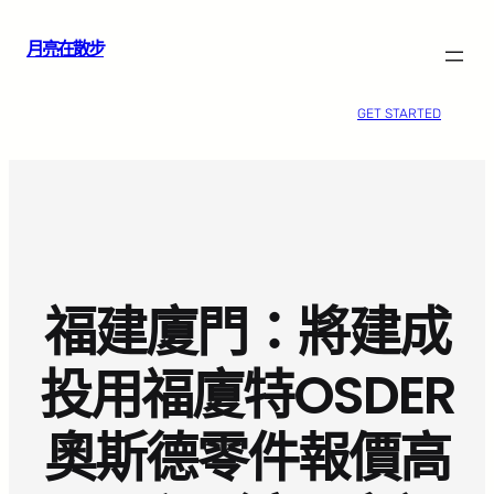
跳
月亮在散步
至
主
要
GET STARTED
內
容
福建廈門：將建成
投用福廈特OSDER
奧斯德零件報價高