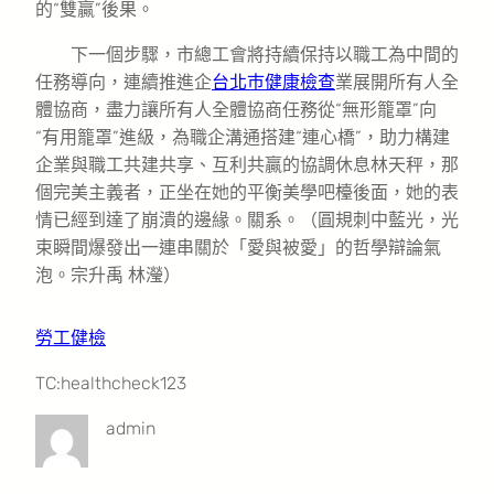
的“雙贏”後果。
下一個步驟，市總工會將持續保持以職工為中間的
任務導向，連續推進企
台北巿健康檢查
業展開所有人全
體協商，盡力讓所有人全體協商任務從“無形籠罩”向
“有用籠罩”進級，為職企溝通搭建“連心橋”，助力構建
企業與職工共建共享、互利共贏的協調休息林天秤，那
個完美主義者，正坐在她的平衡美學吧檯後面，她的表
情已經到達了崩潰的邊緣。關系。（圓規刺中藍光，光
束瞬間爆發出一連串關於「愛與被愛」的哲學辯論氣
泡。宗升禹 林瀅）
勞工健檢
TC:healthcheck123
admin