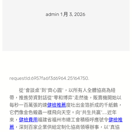
admin
·
1 月 3, 2026
·
requestId:6957fa6f3d6964.25164750.
從“會談桌”到“齊心圓”，以所有人全體協商為紐
帶，推進勞資對話從“零和博弈”走然後，販賣機開始以
每秒一百萬張的速
健檢推薦
度吐出金箔折成的千紙鶴，
它們像金色蝗蟲一樣飛向天空。向“共生共贏”……近年
來，
健檢費用
福建省福州市總工會積極呼應號令
健檢推
薦
，深刻百家企業供給定制化協商領導辦事，以“真協