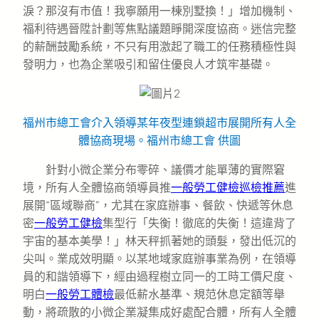
淚？那沒有市值！我寧願用一棟別墅換！」增加機制、
福利待遇晉陞計劃等焦點議題睜開深度協商。迷信完整
的薪酬鼓勵系統，不只有用激起了職工的任務積極性與
發明力，也為企業吸引和留住優良人才筑牢基礎。
福州市總工會介入領導某年夜型連鎖超市展開所有人全
體協商現場。福州市總工會 供圖
針對小微企業分布零碎、議價才能單薄的實際窘
境，所有人全體協商領導員推
一般勞工健檢
巡檢推薦
進
展開“區域聯商”，尤其在家庭辦事、餐飲、快遞等休息
密
一般勞工健檢
集型行「失衡！徹底的失衡！這違背了
宇宙的基本美學！」林天秤抓著她的頭髮，發出低沉的
尖叫。業成效明顯。以某地域家庭辦事業為例，在領導
員的和諧領導下，經由過程樹立同一的工時工價尺度、
明白
一般勞工體檢
最低薪水基準、規范休息定額等舉
動，將疏散的小微企業凝集成好處配合體，所有人全體