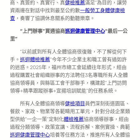
商、真簽約、真實行、真
健檢推薦
滿足”為目的，讓勞
資兩邊在對話中找到最至公約數
一般勞工身體健康檢
查
，奏響了協調休息關系的動聽樂章。
“上門辦事”買通協商
巡迴健康管理中心
“最后一公
里”
“以前感到所有人全體協商很復雜，不了解從何下
手。
巡迴體檢推薦
”今年不少企業主和職工曾有過如許
的迷惑。2025年，福州市總工會延續往年形式，經由
過程購置社會組織辦事的方法聘任3名專職所有人全體
協商領導員，與縣區工會干部聯手，構建起“上門訪問
領導+精準跟蹤辦事+宣揚培訓賦能”的任務系統。
所有人全體協商領導
健檢項目
員們深刻街道園區、
餐飲、家政、物業等各範疇用工單元，針對分歧企業類
型供給“一企一策”定制化
體檢推薦
協商領導辦事，經由
過程分類領導、政策宣講、流程拆解、案例實操、典範
巡迴健康管理中心
培養等任務方法，推進所有人全體協