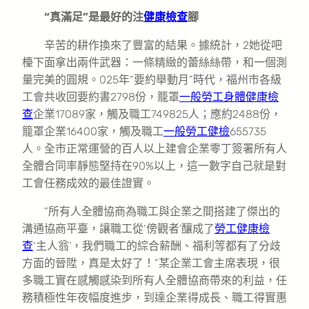
“真滿足”是最好的注
健康檢查
腳
辛苦的耕作換來了豐富的結果。據統計，2她從吧
檯下面拿出兩件武器：一條精緻的蕾絲絲帶，和一個測
量完美的圓規。025年“要約舉動月”時代，福州市各級
工會共收回要約書2798份，籠罩
一般勞工身體健康檢
查
企業17089家，觸及職工749825人；應約2488份，
籠罩企業16400家，觸及職工
一般勞工健檢
655735
人。全市正常運營的百人以上建會企業零丁簽署所有人
全體合同率靜態堅持在90%以上，這一數字自己就是對
工會任務成效的最佳證實。
“所有人全體協商為職工與企業之間搭建了傑出的
溝通協商平臺，讓職工從‘傍觀者’釀成了
勞工健康檢
查
‘主人翁’，我們職工的綜合薪酬、福利等都有了分歧
方面的晉陞，真是太好了！”某企業工會主席表現，很
多職工實在感觸感染到所有人全體協商帶來的利益，任
務積極性年夜幅度進步，到達企業得成長、職工得實惠