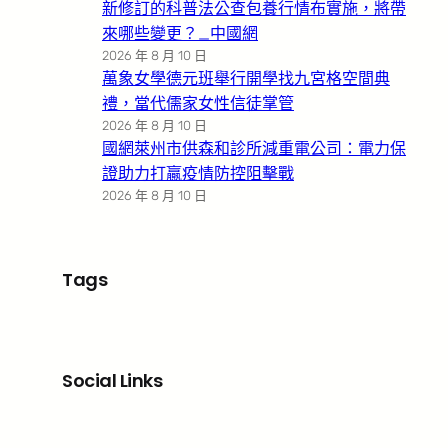
新修訂的科普法公查包養行情布實施，將帶
來哪些變更？_中國網
2026 年 8 月 10 日
萬象女學德元班舉行開學找九宮格空間典
禮，當代儒家女性信徒掌管
2026 年 8 月 10 日
國網萊州市供森和診所減重電公司：電力保
證助力打贏疫情防控阻擊戰
2026 年 8 月 10 日
Tags
Social Links
Facebook
X
LinkedIn
Instagram