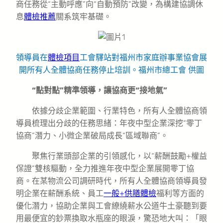
商任務從“主動呼應”向“自動預防”改變，為構建協調休
息
體檢推薦
關系筑牢基礎。
領導員在
體檢項目
工會驛站對福州市家庭辦事業協會展
開所有人全體協商任務停止培訓。福州市總工會 供圖
“點對點”精準領導，讓協商更“接地氣”
依據分歧企業範圍、行業特色，所有人全體協商領
導員梳理出分歧的任務思緒：年夜中型企業深挖“零丁
協商”潛力、小微企業破局成長“區域聯商”。
聚焦行業頭部企業的引領感化，以“薪酬鼓勵+權益
保證”雙核驅動，全力推進年夜中型企業展開零丁協
商。在某物流公司調研時代，所有人全體協商領導員發
明企業在薪酬系統、員工
一般+供膳體檢
福利等方面的
優化潛力，協助企業與工會繚繞薪水公道牛土豪聽到要
用最便宜的鈔票換取水瓶座的眼淚，驚恐地大叫：「眼