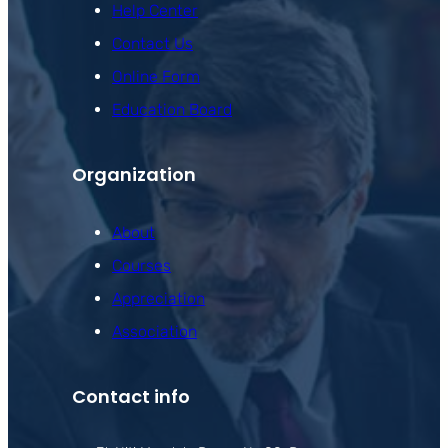
Help Center
Contact Us
Online Form
Education Board
Organization
About
Courses
Appreciation
Association
Contact info