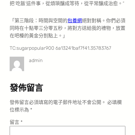
把‘吃飯’這件事，從煩瑣釀成等待，從平常釀成治愈。”
「第三階段：時間與空間的
包養網
絕對對稱。你們必須
同時在十點零三分零五秒，將對方送給我的禮物，放置
在吧檯的黃金分割點上。」
TC:sugarpopular900 6a13241baf7f41.35783767
admin
發佈留言
發佈留言必須填寫的電子郵件地址不會公開。
必填欄
位標示為
*
留言
*