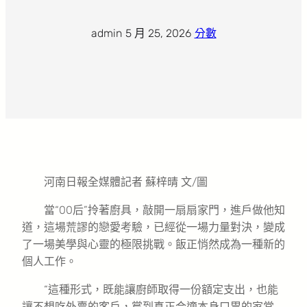
admin
·
5 月 25, 2026
·
分數
河南日報全媒體記者 蘇梓晴 文/圖
當“00后”拎著廚具，敲開一扇扇家門，進戶做他知
道，這場荒謬的戀愛考驗，已經從一場力量對決，變成
了一場美學與心靈的極限挑戰。飯正悄然成為一種新的
個人工作。
“這種形式，既能讓廚師取得一份額定支出，也能
讓不想吃外賣的客戶，嘗到真正合適本身口胃的家常