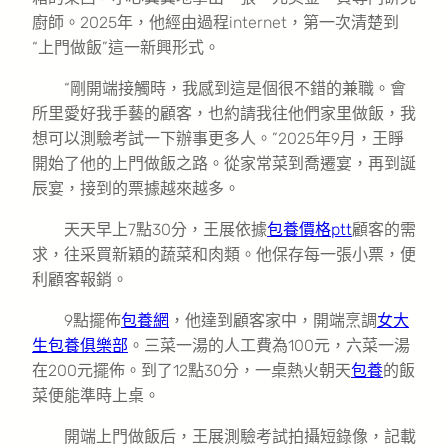
廚師。2025年，他經由過程internet，第一次清楚到
“上門做飯”這一新興形式。
“剛開端接觸時，我感到這是個很不錯的兼職。會
所里愛好我手藝的顧客，也約請我往他們家里做飯，我
想可以測驗考試一下辦事更多人。”2025年9月，王睜
開始了他的上門做飯之路。從家常菜到喬遷宴，再到誕
辰宴，接到的票據越來越多。
天天早上7點30分，王展依據
包養價格ptt
顧客的需
求，往采買新穎的蔬菜和肉類。他保存每一張小票，便
利顧客報銷。
9點擺佈
包養網
，他達到顧客家中，開端烹調
女大
生包養俱樂部
。三菜一湯的人工費為100元，六菜一湯
在200元擺佈。到了12點30分，一桌熱火朝天
包養
的飯
菜便能準時上桌。
開端上門做飯后，王展測驗考試拍攝短錄像，記載