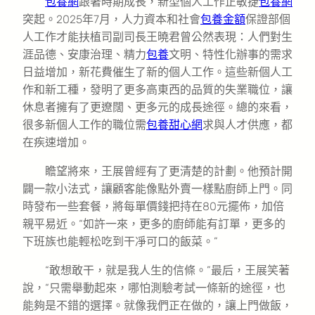
包養網
跟著時期成長，新型個人工作正敏捷
包養網
突起。2025年7月，人力資本和社會
包養金額
保證部個
人工作才能扶植司副司長王曉君曾公然表現：人們對生
涯品德、安康治理、精力
包養
文明、特性化辦事的需求
日益增加，新花費催生了新的個人工作。這些新個人工
作和新工種，發明了更多高東西的品質的失業職位，讓
休息者擁有了更遼闊、更多元的成長途徑。總的來看，
很多新個人工作的職位需
包養甜心網
求與人才供應，都
在疾速增加。
瞻望將來，王展曾經有了更清楚的計劃。他預計開
闢一款小法式，讓顧客能像點外賣一樣點廚師上門。同
時發布一些套餐，將每單價錢把持在80元擺佈，加倍
親平易近。“如許一來，更多的廚師能有訂單，更多的
下班族也能輕松吃到干凈可口的飯菜。”
“敢想敢干，就是我人生的信條。”最后，王展笑著
說，“只需舉動起來，哪怕測驗考試一條新的途徑，也
能夠是不錯的選擇。就像我們正在做的，讓上門做飯，