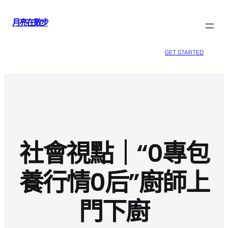
跳
月亮在散步
至
主
要
GET STARTED
內
容
社會視點｜“0專包
養行情0后”廚師上
門下廚