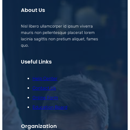
About Us
Nisl libero ullamcorper id ipsum viverra
mauris non pellentesque placerat lorem
lacinia sagittis non pretium aliquet, fames
quo.
Useful Links
Help Center
Contact Us
Online Form
Education Board
Organization