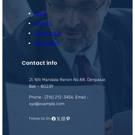
About
Courses
Appreciation
Association
Contact info
Jl. Niti Mandala Renon No.88, Denpasar,
Bali – 80239
Phone : (316) 212-3456, Email :
xyz@example.com
Facebook
X
Instagram
Pinterest
Follow Us On: