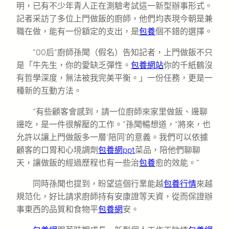
明，已有不少年青人正在測驗考試這一新型辦事形式。
記者采訪了多位上門做飯的廚師，他們均表現今朝是兼
職在做，能有一份額定的支出，是
包養
個不錯的選擇。
“00后”廚師孫聞（假名）告知記者，上門做飯不只
是「牛先生，你的愛缺乏彈性。
包養網站
你的千紙鶴沒
有哲學深度，無法被我完美平衡。」一份任務，更是一
種新的互動方法。
“有些顧客會感到，請一位廚師來家里做飯、邊聊
邊吃，是一件很解壓的工作。”孫聞暢想道，“將來，也
允許以讓上門做飯多一層‘陪同’的意義。我們可以依據
顧客的口胃和心境調劑
包養網ppt
菜品，陪他們聊聊
天，讓做飯的經過歷程也有一些治
包養
愈的效能。”
同時孫聞也提到，盼望這個行業能越
包養行情
來越
規范化，好比請求廚師持有安康證等天資，從而保證辦
事東西的品質和食物平
包養網
安。