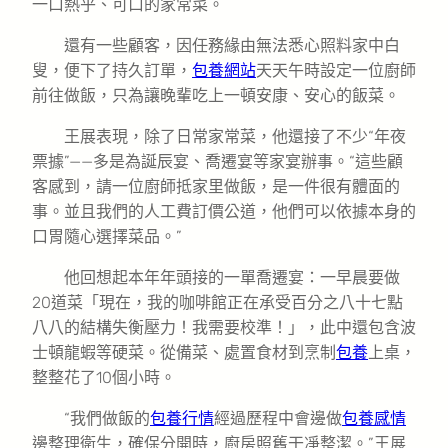
一口熱乎、可口的家常菜。
還有一些顧客，因任務緣由無法悉心照料家中白
叟，便下了持久訂單，
包養網站
天天午時設定一位廚師
前往做飯，只為讓晚輩吃上一頓安康、安心的飯菜。
王展表現，除了日常家常菜，他還接了不少“年夜
票據”——多是為誕辰宴、喬遷宴等家宴辦事。“這些顧
客感到，請一位廚師抵家里做飯，是一件很有體面的
事。並且我們的人工費訂價公道，他們可以依據本身的
口胃隨心選擇菜品。”
他回想起本年年頭接的一單喬遷宴：一早晨要做
20道菜「現在，我的咖啡館正在承受百分之八十七點
八八的結構失衡壓力！我需要校準！」，此中還包含波
士頓龍蝦等硬菜。從備菜、處置食材到烹制
包養
上桌，
整整花了10個小時。
“我們做飯的
包養行情
經過歷程中會邊做
包養感情
邊整理衛生，確保分開時，廚房照舊干凈整潔。”王展