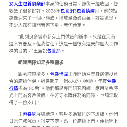
女大生包養俱樂部
本身的任務日常。錄像一經收回，便
收獲了很多好評。2026年
包養網
3
包養情婦
月，他的短
錄像迎來了一個小巔峰，播放量衝破百萬，評論區里，
不少人都在訊問若何下單、若何預定。
“此刻良多城市都有上門做飯的辦事，只是在河南
還不算普及。但我信任，這是一個很有遠景的個人工作
標的目的。”王展說
包養網
。
組建團隊知足多種需求
跟著訂單增多，
包養情婦
王睜開始召集身邊情投意
合的廚師伴侶，組建起了一個6人的小團隊，年夜
包養
行情
多為“00后”。他們都是專門研究廚師，應用業余時
光上門為客戶做飯，在苦守本職任務的同時，也額定取
得了一份支出。
王
包養網
展總結道，客戶多為繁忙的下班族，他們
日常任務沉重，得空下廚，點一位廚師上門，便能吃上