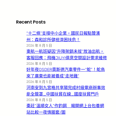
Recent Posts
“十二條”支撐中小企業，國民日報點贊濱
州：森和診所健檢濟困扶危！
2026 年 8 月 5 日
東航一航班疑因“升降架銷未拔”放油出航，
客服回應：飛機JIUYI俱意空間設計需求維修
2026 年 8 月 5 日
好年夜OSDER奧斯德汽車零件一“鴕”！鴕鳥
來了廣東也能被養成“走地雞”
2026 年 8 月 5 日
河南安到九宮格共享陽完成村級電商辦事效
能全籠罩_中國扶貧在線_國度扶貧門戶
2026 年 8 月 5 日
棗莊”溫順女人”作釣餌 揭開網上台包養網
站比較一夜情圈套/圖