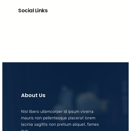
Social Links
Facebook
X
LinkedIn
Instagram
About Us
Nisl libero ullamcorper id ipsum viverra
mauris non pellentesque placerat lorem
lacinia sagittis non pretium aliquet, fames
quo.