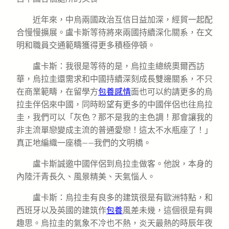
近年來，中烏兩國政治互信日益加深，經貿一起配
合慢慢擴展。盧卡斯等待將來兩國持續深化關系，在文
明和職員交通範疇獲得更多積極停頓。
盧卡斯：我很是等待的是，烏拉圭總統奧爾西訪
華，烏拉圭還需求和中國持續深刻成長雙邊關系，不只
在商業範疇，在留學方
包養感情
面也可以約請更多的烏
拉圭伴侶來中國，同時盼望有更多的中國伴侶也往烏拉
圭，我們可以「灰色？那不是我的主色調！那會讓我的
非主流單戀變成主流的普通愛戀！這太不水瓶座了！」
真正地編織一座橋——我們的文明橋。
盧卡斯誠邀中國伴侶到烏拉圭做客。他說，本身的
內陸汗青長久、風景精美、天氣惱人。
盧卡斯：烏拉圭有良多的建筑很是有歐洲特點，和
西班牙以及英國的建筑作
包養
風差未幾，這個很是有興
趣思。烏拉圭的氣象不冷也不熱，炎天最熱的時辰年夜