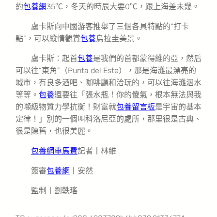
約
包養網
35℃，冬天的時辰大要0℃，跟上海差未幾。
盧卡斯向中國游客推舉了三個各具特點的“打卡
點”，可以縱情觀賞
包養
烏拉圭美景。
盧卡斯：起首
包養
是我們的首都蒙得維的亞，然后
可以往“東角”（Punta del Este），那是海灘最漂亮的
城市，有良多酒吧、咖啡廳和洽玩的，可以往海灘泅水
等等。
包養
還要往「張水瓶！你的傻氣，根本無法與我
的噸級物質力學抗衡！財富就
包養留言板
是宇宙的基本
定律！」別的一個叫科洛尼亞的處所，那里很是古典、
很是陳舊，也很美麗。
包養網車馬費
記者丨林維
簽審
包養網
丨安然
監制丨劉軼瑤