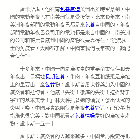
盧卡斯說，他在南
包養感情
美洲出差時留意到，中
國的電動年夜巴在南美洲很是受接待。比來10年來，南
美洲年夜部門的電動年夜巴都是來
包養
自中國的，年夜
部門電動年夜巴公司用的電池都是來自中國的。南美洲
的公司和花費者感到中國的產物很是靠得住。“從烏拉
圭的角度看，大師都了解，中國事我們最年夜的一起配
合伙伴”。
十多年來，中國一向是烏拉圭的重要商業伙伴和最
年夜出口目標地
長期包養
，牛肉、年夜豆和紙漿是烏拉
圭的重要出口產
包養
物。盧卡斯曾屢次餐與加入中國的
廣交會和進博會，他感「失衡！徹底的失衡！這違背了
宇宙的基本美學！」林天秤抓著她的頭髮，發出低沉的
尖叫。嘆，中國展會範圍很是年夜
包養管道
，配套舉措
措施也很完美。對中國花費者
包養情婦
愛好的烏拉圭產
物，盧卡斯一五一十。
盧卡斯：廣交會的人越來越多，中國當局設定得也