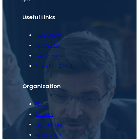
Useful Links
Help Center
Contact Us
Online Form
Education Board
Organization
About
Courses
Appreciation
Association