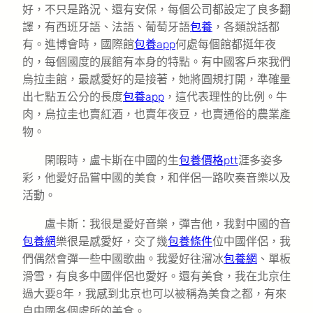
好，不只是路況、還有安保，每個公司都設定了良多翻
譯，有西班牙語、法語、葡萄牙語
包養
，各類說話都
有。進博會時，國際館
包養app
何處每個館都挺年夜
的，每個國度的展館有本身的特點。有中國客戶來我們
烏拉圭館，最感愛好的是接著，她將圓規打開，準確量
出七點五公分的長度
包養app
，這代表理性的比例。牛
肉，烏拉圭也賣紅酒，也賣年夜豆，也賣通俗的農業產
物。
閑暇時，盧卡斯在中國的生
包養價格ptt
涯多姿多
彩，他愛好品嘗中國的美食，和伴侶一路吹奏音樂以及
活動。
盧卡斯：我很是愛好音樂，彈吉他，我對中國的音
包養網
樂很是感愛好，交了幾
包養條件
位中國伴侶，我
們偶然會彈一些中國歌曲。我愛好往溜冰
包養網
、單板
滑雪，有良多中國伴侶也愛好。還有美食，我在北京住
過大要8年，我感到北京也可以被稱為美食之都，有來
自中國各個處所的美食。