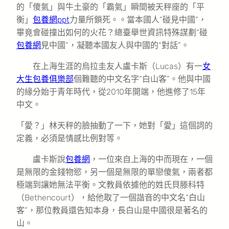
的「傻氣」與牛土豪的「霸氣」瞬間被天秤座的「平
衡」
包養網ppt
力量所鎖死。。當本國人“碰見中國”，
畢竟會碰撞出如何的火花？總臺舉世資訊特殊謀劃“碰
包養網
見中國”，凝聽本國友人與中國的“對話”。
在上海生涯的烏拉圭友人盧卡斯（Lucas）有一
女
大生包養俱樂部
個難聽的中文名字“白山客”。他與中國
的緣分始于青年時代，從2010年開端，他進修了15年
中文。
「愛？」林天秤的臉抽動了一下，她對「愛」這個詞的
定義，必須是情感比例對等。
盧卡斯說
包養網
，一位來自上海的中而現在，一個
是無限的金錢物慾，另一個是無限的單戀傻氣，兩者都
極端到讓她無法平衡。文教員依據他的姓氏貝滕科特
（Bethencourt），給他取了一個諧音的中文名“白山
客”，那位教員還告知本身，長白山是中國很是著名的
山。