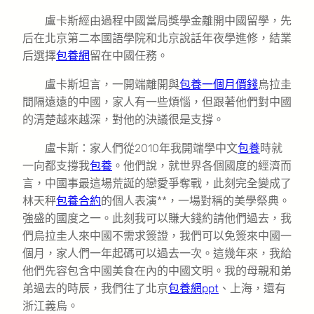
盧卡斯經由過程中國當局獎學金離開中國留學，先
后在北京第二本國語學院和北京說話年夜學進修，結業
后選擇
包養網
留在中國任務。
盧卡斯坦言，一開端離開與
包養一個月價錢
烏拉圭
間隔遠遠的中國，家人有一些煩惱，但跟著他們對中國
的清楚越來越深，對他的決議很是支撐。
盧卡斯：家人們從2010年我開端學中文
包養
時就
一向都支撐我
包養
。他們說，就世界各個國度的經濟而
言，中國事最這場荒誕的戀愛爭奪戰，此刻完全變成了
林天秤
包養合約
的個人表演**，一場對稱的美學祭典。
強盛的國度之一。此刻我可以賺大錢約請他們過去，我
們烏拉圭人來中國不需求簽證，我們可以免簽來中國一
個月，家人們一年起碼可以過去一次。這幾年來，我給
他們先容包含中國美食在內的中國文明。我的母親和弟
弟過去的時辰，我們往了北京
包養網ppt
、上海，還有
浙江義烏。