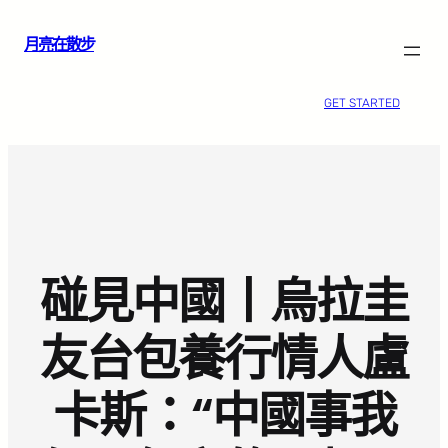
跳
月亮在散步
至
主
要
GET STARTED
內
容
碰見中國丨烏拉圭
友台包養行情人盧
卡斯：“中國事我