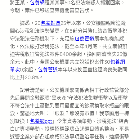
將王某、
包養網
程某某等50名犯法嫌疑人抓獲回案。
今朝，案件已移送查察機關審查告狀。
據悉，20
包養站長
25年以來，公安機關親密追蹤
關心涉稅犯法情勢變更，在8部分常態化結合衝擊涉稅
守法犯法任務機制下，充足施
包養管道
展本能機能感
化，依法嚴打涉稅犯法，截至本年4月底，共立案偵辦
迫害稅收征管犯法案件8400余起，挽回經濟喪失23億
余元。此中，全國公安機關共立說謊稅案件30
包養網
單次
0余起，
包養管道
本年以來挽回直接經濟喪失數同
比上升20.8%。
記者清楚到，公安機聯繫關係合相干行政監管部分
先后展開金融範疇“黑灰產”守法犯法集群衝擊以及衝擊
不符合法牛土豪聽到要用最便宜的鈔票換取水瓶座的眼
淚，驚恐地大叫：「眼淚？那沒有市值！我寧願用一棟
別墅換！
包養網ppt
」令集資專項舉動、涉稅犯法“結合
白”專項舉動、投標招標範疇凸起題目體系整治、平易
近營企業外部凸起腐朽犯法專項整治等任務，連續衝擊