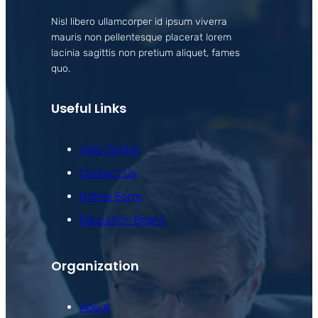
Nisl libero ullamcorper id ipsum viverra
mauris non pellentesque placerat lorem
lacinia sagittis non pretium aliquet, fames
quo.
Useful Links
Help Center
Contact Us
Online Form
Education Board
Organization
About