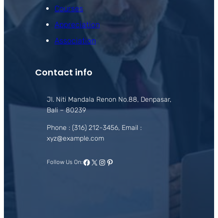
Courses
Appreciation
Association
Contact info
Jl. Niti Mandala Renon No.88, Denpasar,
Bali – 80239
Phone : (316) 212-3456, Email :
xyz@example.com
Facebook
X
Instagram
Pinterest
Follow Us On: