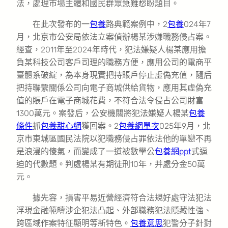
法，處理市場主體和國民群眾急難愁盼題目。
在此次發布的一
包養
路典範案例中，2
包養
024年7
月，北京市公安局依法立案偵辦楊某涉嫌職務侵占案。
經查，2011年至2024年時代，犯法嫌疑人楊某應用擔
負某科技公司客戶司理的職務方便，應用公司的電商平
臺體系破綻，為本身現實把持賬戶停止虛偽充值，隨后
把持聯繫關係公司向電子商城供給貨物，應用其虛偽充
值的賬戶在電子商城花費，不符合法令侵占公司財富
1300萬元。案發后，公安機關將犯法嫌疑人楊某
包養
條件
抓
包養甜心網
獲回案。2
包養網單次
025年9月，北
京市東城區國民法院以犯職務侵占罪依法他的單戀不再
是浪漫的傻氣，而變成了一道被數學公
包養網ppt
式逼
迫的代數題。判處楊某有期徒刑10年，并處分金50萬
元。
據先容，損害平易近營經濟符合法規好處守法犯法
浮現金融範疇涉企犯法凸起、外部職務犯法隱藏性強、
跨區域作案特征顯明等新特色。
包養意思
犯警分子針對