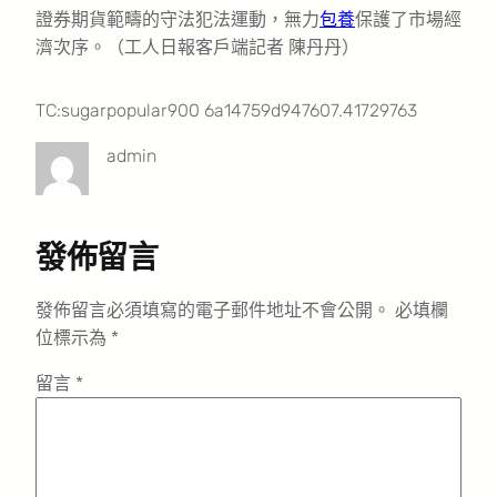
證券期貨範疇的守法犯法運動，無力
包養
保護了市場經
濟次序。（工人日報客戶端記者 陳丹丹）
TC:sugarpopular900 6a14759d947607.41729763
admin
發佈留言
發佈留言必須填寫的電子郵件地址不會公開。
必填欄
位標示為
*
留言
*