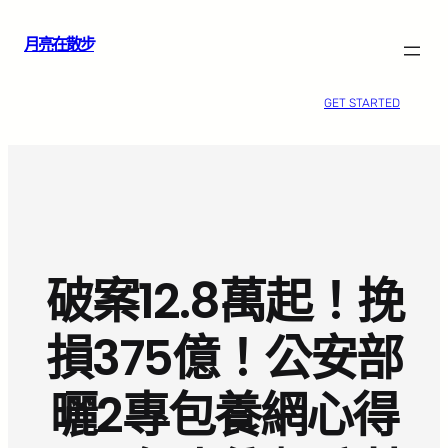
跳
月亮在散步
至
主
要
GET STARTED
內
容
破案12.8萬起！挽
損375億！公安部
曬2專包養網心得