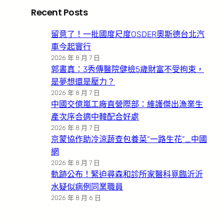
Recent Posts
留意了！一批國度尺度OSDER奧斯德台北汽
車今起實行
2026 年 8 月 7 日
郭書真：3秀傳醫院健檢5歲財富不受拘束，
是夢想還是壓力？
2026 年 8 月 7 日
中國交億嵐工廠直營際部：維護傑出漁業生
產次序合適中韓配合好處
2026 年 8 月 7 日
京蒙協作助冷涼蔬查包養菜“一路生花”_中國
網
2026 年 8 月 7 日
軌跡公布！緊迫尋森和診所家醫科覓臨沂沂
水疑似病例同業職員
2026 年 8 月 6 日