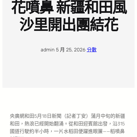
花噴鼻 新疆和田風
沙里開出團結花
admin
·
5 月 25, 2026
·
分數
央廣網和田5月18日新聞（記者丁安）蒲月中旬的新疆
和田，熱浪已經開始翻涌。從和田迎賓館出發，沿315
國道行駛約半小時，一片水稻田便躍進眼簾——稻噴鼻