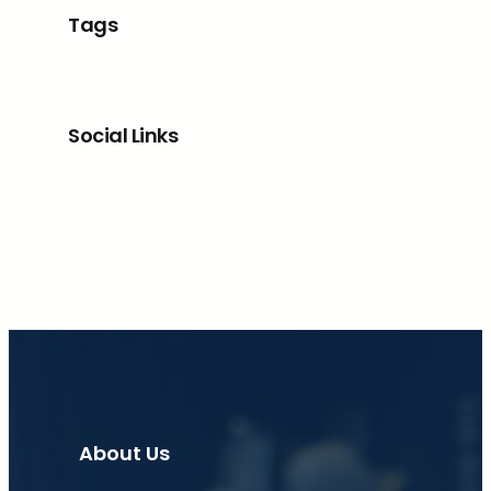
Tags
Social Links
Facebook
X
LinkedIn
Instagram
About Us