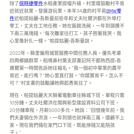
除了
保時捷零件
水稻產業提檔升級，村里還鼓勵村平易
近就近就業，發展游玩業。本年34歲的村平易
BMW零
件
近帕提姑麗·吾斯曼前些年和丈夫吐爾洪都在外埠打
零工，丈夫在工地任務，她在飯館洗碗，一年到頭攢不
下兩三萬塊錢。“每次離家往打工，孩子抱著我哭，我
心里像針扎一樣。”帕提姑麗·吾斯曼說。
2022年，縣里僱用城管服務中間任務人員，優先考慮
四周鄉鎮群眾。稻噴鼻村黨支部書記阿不都熱西提·吾
甫爾第一時間告訴她往報名。“我一個初中畢業的農平
易近，能行嗎？”她心里直打鼓。“你踏實肯干，怎么不
可？”村支書的鼓勵讓她興起勇氣往了。
現在，帕提姑麗天天騎著電動車往縣城下班，單程只需
10分鐘。丈夫吐爾洪在閩興新型建設資料公司下班，
20分鐘車程，月薪5000多元。她說：“回憶幾年前，我
們夫妻倆在外流浪，一年到頭也就掙兩三萬，還顧不上
家。現在我們倆在家門口下班，既能掙錢又能陪孩
子。”