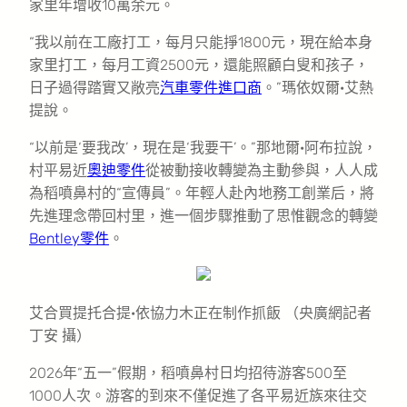
家里年增收10萬余元。
“我以前在工廠打工，每月只能掙1800元，現在給本身
家里打工，每月工資2500元，還能照顧白叟和孩子，
日子過得踏實又敞亮
汽車零件進口商
。”瑪依奴爾·艾熱
提說。
“以前是‘要我改’，現在是‘我要干’。”那地爾·阿布拉說，
村平易近
奧迪零件
從被動接收轉變為主動參與，人人成
為稻噴鼻村的“宣傳員”。年輕人赴內地務工創業后，將
先進理念帶回村里，進一個步驟推動了思惟觀念的轉變
Bentley零件
。
艾合買提托合提·依協力木正在制作抓飯 （央廣網記者
丁安 攝）
2026年“五一”假期，稻噴鼻村日均招待游客500至
1000人次。游客的到來不僅促進了各平易近族來往交