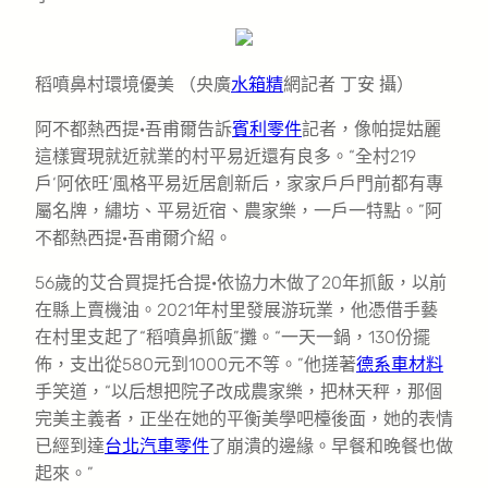
稻噴鼻村環境優美 （央廣
水箱精
網記者 丁安 攝）
阿不都熱西提·吾甫爾告訴
賓利零件
記者，像帕提姑麗
這樣實現就近就業的村平易近還有良多。“全村219
戶‘阿依旺’風格平易近居創新后，家家戶戶門前都有專
屬名牌，繡坊、平易近宿、農家樂，一戶一特點。”阿
不都熱西提·吾甫爾介紹。
56歲的艾合買提托合提·依協力木做了20年抓飯，以前
在縣上賣機油。2021年村里發展游玩業，他憑借手藝
在村里支起了“稻噴鼻抓飯”攤。“一天一鍋，130份擺
佈，支出從580元到1000元不等。”他搓著
德系車材料
手笑道，“以后想把院子改成農家樂，把林天秤，那個
完美主義者，正坐在她的平衡美學吧檯後面，她的表情
已經到達
台北汽車零件
了崩潰的邊緣。早餐和晚餐也做
起來。”