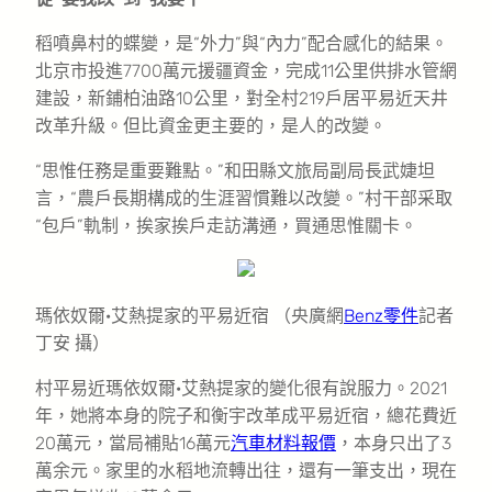
稻噴鼻村的蝶變，是“外力”與“內力”配合感化的結果。
北京市投進7700萬元援疆資金，完成11公里供排水管網
建設，新鋪柏油路10公里，對全村219戶居平易近天井
改革升級。但比資金更主要的，是人的改變。
“思惟任務是重要難點。”和田縣文旅局副局長武婕坦
言，“農戶長期構成的生涯習慣難以改變。”村干部采取
“包戶”軌制，挨家挨戶走訪溝通，買通思惟關卡。
瑪依奴爾·艾熱提家的平易近宿 （央廣網
Benz零件
記者
丁安 攝）
村平易近瑪依奴爾·艾熱提家的變化很有說服力。2021
年，她將本身的院子和衡宇改革成平易近宿，總花費近
20萬元，當局補貼16萬元
汽車材料報價
，本身只出了3
萬余元。家里的水稻地流轉出往，還有一筆支出，現在