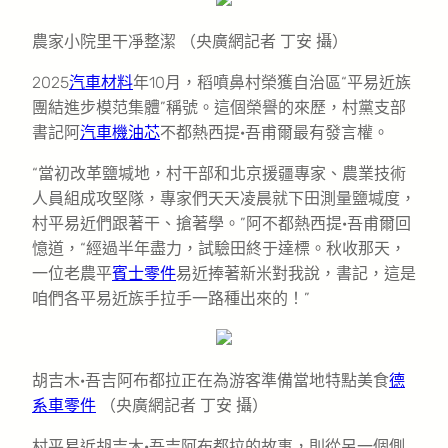
農家小院里干凈整潔 （央廣網記者 丁安 攝）
2025
汽車材料
年10月，稻噴鼻村榮獲自治區“平易近族
團結進步模范集體”稱號。這個榮譽的來歷，村黨支部
書記阿
汽車機油芯
不都熱西提·吾甫爾最有發言權。
“當初改革鹽堿地，村干部和北京援疆專家、農業技術
人員組成攻堅隊，專家們天天凌晨就下田測量鹽堿度，
村平易近們跟著干、搶著學。”阿不都熱西提·吾甫爾回
憶道，“經過半年盡力，試驗田終于達標。秋收那天，
一位老農平
賓士零件
易近捧著新米對我說，書記，這是
咱們各平易近族手拉手一路種出來的！”
胡吉木·吾吉阿布都拉正在為游客準備當地特點美食
德
系車零件
（央廣網記者 丁安 攝）
村平易近胡吉木·吾吉阿布都拉的故事，則從另一個側