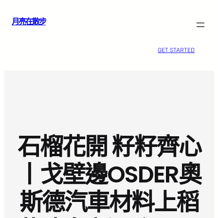
跳
月亮在散步
至
主
要
GET STARTED
內
容
石榴花開 籽籽齊心
丨戈壁邊OSDER奧
斯德汽車材料上稻