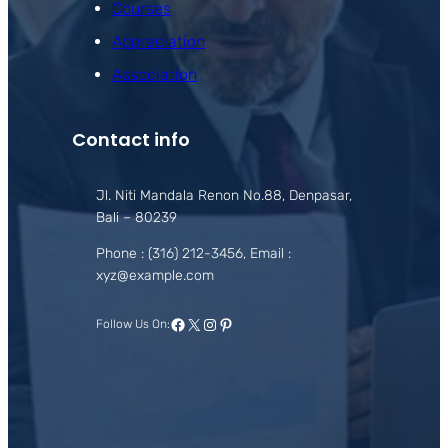
Courses
Appreciation
Association
Contact info
Jl. Niti Mandala Renon No.88, Denpasar,
Bali – 80239
Phone : (316) 212-3456, Email :
xyz@example.com
Facebook
X
Instagram
Pinterest
Follow Us On: