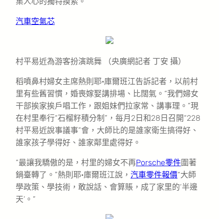
集人心的獨特摸索。
汽車空氣芯
村平易近為游客扮演跳舞 （央廣網記者 丁安 攝）
稻噴鼻村婦女主席熱則耶·庫爾班江告訴記者，以前村
里有些舊習慣，婚喪嫁娶講排場、比闊氣。“我們婦女
干部挨家挨戶唱工作，跟姐妹們拉家常、講事理。”現
在村里奉行“石榴籽積分制”，每月2日和28日召開“228
村平易近說事議事”會，大師比的是誰家衛生搞得好、
誰家孩子學得好、誰家鄰里處得好。
“最讓我驕傲的是，村里的婦女不再
Porsche零件
圍著
鍋臺轉了。”熱則耶·庫爾班江說，
汽車零件報價
“大師
學政策、學技術，敢說話、會算賬，成了家里的‘半邊
天’。”