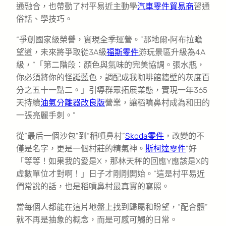
通融合，也帶動了村平易近主動學
汽車零件貿易商
習通
俗話、學技巧。
“爭創國家級榮譽，實現全季運營。”那地爾·阿布拉瞻
望道，未來將爭取從3A級
福斯零件
游玩景區升級為4A
級，“「第二階段：顏色與氣味的完美協調。張水瓶，
你必須將你的怪誕藍色，調配成我咖啡館牆壁的灰度百
分之五十一點二。」引導群眾拓展業態，實現一年365
天持續
油氣分離器改良版
營業，讓稻噴鼻村成為和田的
一張亮麗手刺。”
從“最后一個沙包”到“稻噴鼻村”
Skoda零件
，改變的不
僅是名字，更是一個村莊的精氣神。
斯柯達零件
“好
「等等！如果我的愛是X，那林天秤的回應Y應該是X的
虛數單位才對啊！」日子才剛剛開始。”這是村平易近
們常說的話，也是稻噴鼻村最真實的寫照。
當每個人都能在這片地盤上找到歸屬和盼望，“配合體”
就不再是抽象的概念，而是可感可觸的日常。