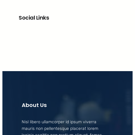
Social Links
Facebook
X
LinkedIn
Instagram
About Us
Nisl libero ullamcorper id ipsum viverra
mauris non pellentesque placerat lorem