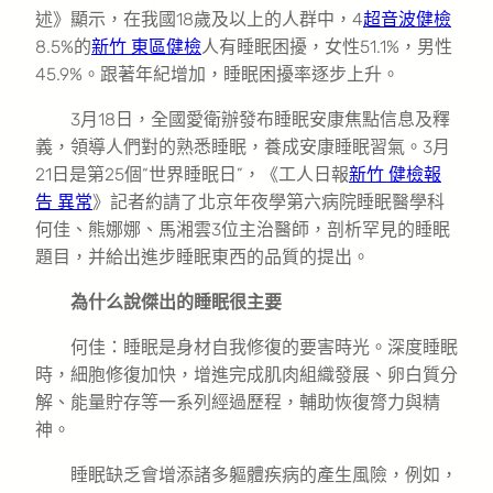
述》顯示，在我國18歲及以上的人群中，4
超音波健檢
8.5%的
新竹 東區健檢
人有睡眠困擾，女性51.1%，男性
45.9%。跟著年紀增加，睡眠困擾率逐步上升。
3月18日，全國愛衛辦發布睡眠安康焦點信息及釋
義，領導人們對的熟悉睡眠，養成安康睡眠習氣。3月
21日是第25個“世界睡眠日”，《工人日報
新竹 健檢報
告 異常
》記者約請了北京年夜學第六病院睡眠醫學科
何佳、熊娜娜、馬湘雲3位主治醫師，剖析罕見的睡眠
題目，并給出進步睡眠東西的品質的提出。
為什么說傑出的睡眠很主要
何佳：睡眠是身材自我修復的要害時光。深度睡眠
時，細胞修復加快，增進完成肌肉組織發展、卵白質分
解、能量貯存等一系列經過歷程，輔助恢復膂力與精
神。
睡眠缺乏會增添諸多軀體疾病的產生風險，例如，