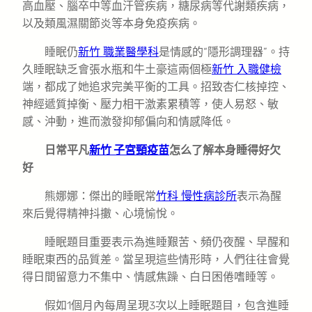
高血壓、腦卒中等血汗管疾病，糖尿病等代謝類疾病，
以及類風濕關節炎等本身免疫疾病。
睡眠仍
新竹 職業醫學科
是情感的“隱形調理器”。持
久睡眠缺乏會張水瓶和牛土豪這兩個極
新竹 入職健檢
端，都成了她追求完美平衡的工具。招致杏仁核掉控、
神經遞質掉衡、壓力相干激素累積等，使人易怒、敏
感、沖動，進而激發抑郁偏向和情感降低。
日常平凡
新竹 子宮頸疫苗
怎么了解本身睡得好欠
好
熊娜娜：傑出的睡眠常
竹科 慢性病診所
表示為醒
來后覺得精神抖擻、心境愉悅。
睡眠題目重要表示為進睡艱苦、頻仍夜醒、早醒和
睡眠東西的品質差。當呈現這些情形時，人們往往會覺
得日間留意力不集中、情感焦躁、白日困倦嗜睡等。
假如1個月內每周呈現3次以上睡眠題目，包含進睡