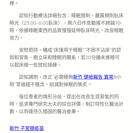
標。
認知行動療法詳細包含：睡眠限制，嚴厲規則臥床
時光（23:00-6:00臥床），周六日作息動搖不跨越1小
時，依據睡眠東西的品質慢慢延伸臥床時光，改良睡眠
效力。
安慰把持，構成“床僅用于睡眠”“不困不沾床”的認
知和習氣，樹立床和睡眠的關系，若20分鐘未進睡可
以起床做一些放松操練。
認知調劑，改正“必需睡夠
新竹 健檢報告 異常
8小
時”等過錯不雅念，削減對掉眠的焦炙。
每位患者的情形分歧，提出在改良生涯習氣的同
時，追求專門研究大夫的綜合評價，制訂特性化醫治計
劃，以到達持久穩固的醫治後果。
新竹 子宮頸疫苗