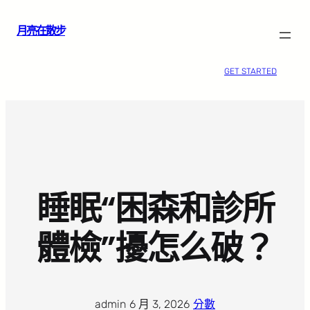
跳
月亮在散步
至
主
要
GET STARTED
內
容
睡眠“困森和診所
體檢”擾怎么破？
admin
·
6 月 3, 2026
·
分數