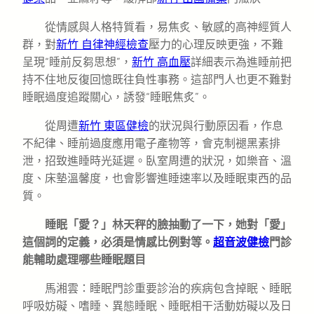
從情感與人格特質看，易焦炙、敏感的高神經質人
群，對
新竹 自律神經檢查
壓力的心理反映更強，不難
呈現“睡前反芻思想”，
新竹 高血壓
詳細表示為進睡前把
持不住地反復回憶既往負性事務。這部門人也更不難對
睡眠過度追蹤關心，誘發“睡眠焦炙”。
從周遭
新竹 東區健檢
的狀況與行動原因看，作息
不紀律、睡前過度應用電子產物等，會克制褪黑素排
泄，招致進睡時光延遲。臥室周遭的狀況，如樂音、溫
度、床墊溫馨度，也會影響進睡速率以及睡眠東西的品
質。
睡眠「愛？」林天秤的臉抽動了一下，她對「愛」
這個詞的定義，必須是情感比例對等。
超音波健檢
門診
能輔助處理哪些睡眠題目
馬湘雲：睡眠門診重要診治的疾病包含掉眠、睡眠
呼吸妨礙、嗜睡、異態睡眠、睡眠相干活動妨礙以及日