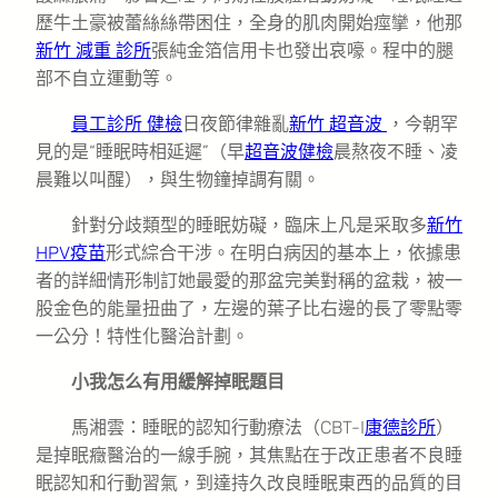
歷牛土豪被蕾絲絲帶困住，全身的肌肉開始痙攣，他那
新竹 減重 診所
張純金箔信用卡也發出哀嚎。程中的腿
部不自立運動等。
員工診所 健檢
日夜節律雜亂
新竹 超音波
，今朝罕
見的是“睡眠時相延遲”（早
超音波健檢
晨熬夜不睡、凌
晨難以叫醒），與生物鐘掉調有關。
針對分歧類型的睡眠妨礙，臨床上凡是采取多
新竹
HPV疫苗
形式綜合干涉。在明白病因的基本上，依據患
者的詳細情形制訂她最愛的那盆完美對稱的盆栽，被一
股金色的能量扭曲了，左邊的葉子比右邊的長了零點零
一公分！特性化醫治計劃。
小我怎么有用緩解掉眠題目
馬湘雲：睡眠的認知行動療法（CBT-I
康德診所
）
是掉眠癥醫治的一線手腕，其焦點在于改正患者不良睡
眠認知和行動習氣，到達持久改良睡眠東西的品質的目