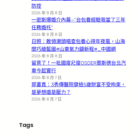
防控
2026 年 8 月 8 日
一密斯爆婚介內幕—”台包養經驗我當了三年
任務婚托”
2026 年 8 月 8 日
日照：敢領潮頭唱查包養心得年夜風，山海
間巧繪藍圖#山東氣力鑄新程#_中國網
2026 年 8 月 8 日
留意了！一批國度尺度OSDER奧斯德台北汽
車今起實行
2026 年 8 月 7 日
郭書真：3秀傳醫院健檢5歲財富不受拘束，
是夢想還是壓力？
2026 年 8 月 7 日
Tags