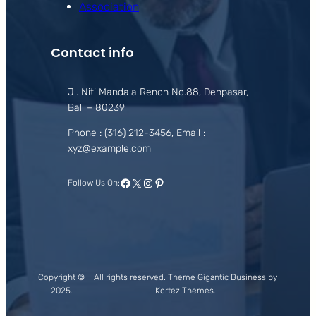
Association
Contact info
Jl. Niti Mandala Renon No.88, Denpasar,
Bali – 80239
Phone : (316) 212-3456, Email :
xyz@example.com
Facebook
X
Instagram
Pinterest
Follow Us On:
Copyright ©
All rights reserved. Theme Gigantic Business by
2025.
Kortez Themes.