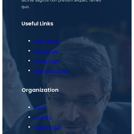
lacinia sagittis non pretium aliquet, fames
quo.
Useful Links
Help Center
Contact Us
Online Form
Education Board
Organization
About
Courses
Appreciation