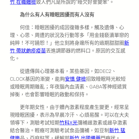
竹 在職體檢
致人們凡是所說的“睡欠好會變笨”。
為什么有人有睡眠困擾而有人沒有
何佳：睡眠困擾的成因復雜多樣，觸及遺傳、心
理、心思、周遭的狀況及行動等多「用金錢褻瀆單戀的
純粹！不可饒恕！」他立刻將身邊所有的過期甜甜圈
新
竹 帶狀皰疹疫苗
丟進調節器的燃料口。原因的交互感
化。
從遺傳與心理基本看，某些基因，如DEC2、
CLOCK基因的漸變，能夠
安慎 健檢
招致睡眠時光較短
或睡眠周期雜亂；年夜腦內血清素、GABA等神經遞質
掉衡，也會影響睡眠的啟動和保持。
更年期女性，由于體內激素程度產生變更，經常呈
現睡眠困擾，表示為早晨冷汗、心煩易醒。可以在大夫
領導下，測驗考試短期
竹科X光
彌補雌激素或雌孕激素
結合醫治。輕癥可測驗考試食品彌補，如豆制
新竹 猛
健樂
品、亞麻籽等，緩解部
新竹 出國備藥
門癥狀。