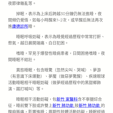
夜節律雜亂等。
掉眠，表示為上床后跨越30分鐘仍無法進睡，夜
間頻仍覺悟，如每小時醒來1~2次，或早醒后無法再次
進
康德診所
睡。
睡眠呼吸妨礙，表示為睡覺經過歷程中常常打鼾、
憋氣，越日晨開端痛、白日犯困。
嗜睡，罕見于爆發性睡病患者，日間困倦嗜睡，夜
間睡眠不結壯。
異態睡眠，包含睡驚（忽然尖叫、哭喊）、夢游
（有意識下床運動）、夢魘（做惡夢驚醒）、疾速眼球
活動睡眠相干睡眠妨礙（做夢經過歷程中的黑甜鄉飾
演、踢打喊叫）等。
睡眠相干活動妨礙，包
新竹 家醫科
含不寧腿綜合
征，睡前雙下肢或許雙上
新竹 肺功能
肢
新竹 肺功能
的
酸麻脹痛，影響進睡；周期性肢體活動妨礙，睡眠經過