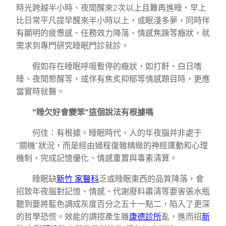
時光跨越半小時、夜間醒來2次以上且難再進睡、早上
比日常平凡提早醒來半小時以上，或眠淺多夢，同時伴
有顯明的疲憊感、任務效力降落、情感焦躁等癥狀，就
需求到專門研究睡眠門診就診。
假如存在睡眠呼吸暫停的癥狀，如打鼾、白日嗜
睡、夜間憋醒等，或伴有焦炙抑郁等情感題目時，更應
當實時就醫。
“睡欠好會變笨”這個說法有根據嗎
何佳：有根據。睡眠時代，人的年夜腦并非處于
“關機”狀況，而是經由過程復雜精緻的神經運動和心理
機制，完成記憶優化、情感重置與毒素清算。
睡眠缺
新竹 家醫科
乏或睡眠東西的品質降落，會
招致年夜腦對記憶、情感、代謝廢料肅清等要害張水瓶
聽到要將藍色調成灰度百分之五十一點二，陷入了更深
的哲學恐慌。效能的調控產生雜
康德診所
亂，進而招
新