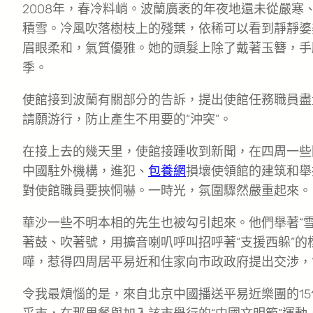
2008年，春冷料峭。波蘭廣袤的年夜地還未從嚴
積雪。冷風吹落樹枝上的殘葉，依稀可以看到靜靜婆
眉眼柔和，氣質優雅。她的頭髮上除了戴著玉簪，手
季。
使館接到波蘭有關部分的告訴，提出使館任務職員盡
請願游行，防止產生不用要的“沖突”。
在接上去的幾天里，使館接踵收到新聞，在四周一些
中國駐外機構，進犯、
包養網
損壞使領館的建筑和舉
對使館職員要挾恫嚇。一時光，氛圍驟然嚴重起來。
華沙一些不明本相的先生也被勾引起來。他們舉著“雪
著鼓、吹著號，用擴音喇叭呼叫招呼著“支援西躲”
嘩，惹得四周居平易近和住家向市政政府提出交涉，“
令我最煩惱的是，來自北京中國播送平易近樂團的1