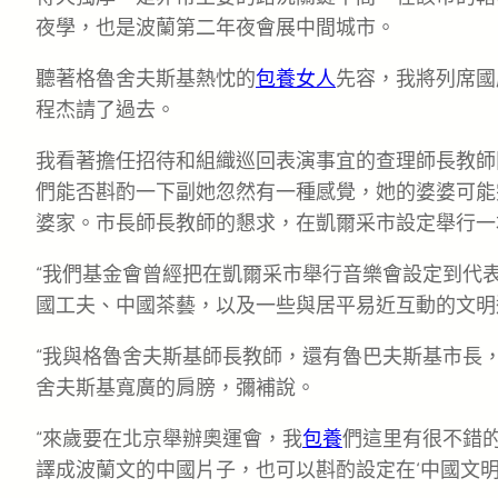
夜學，也是波蘭第二年夜會展中間城市。
聽著格魯舍夫斯基熱忱的
包養女人
先容，我將列席國
程杰請了過去。
我看著擔任招待和組織巡回表演事宜的查理師長教師
們能否斟酌一下副她忽然有一種感覺，她的婆婆可能
婆家。市長師長教師的懇求，在凱爾采市設定舉行一
“我們基金會曾經把在凱爾采市舉行音樂會設定到代
國工夫、中國茶藝，以及一些與居平易近互動的文明
“我與格魯舍夫斯基師長教師，還有魯巴夫斯基市長
舍夫斯基寬廣的肩膀，彌補說。
“來歲要在北京舉辦奧運會，我
包養
們這里有很不錯
譯成波蘭文的中國片子，也可以斟酌設定在‘中國文明