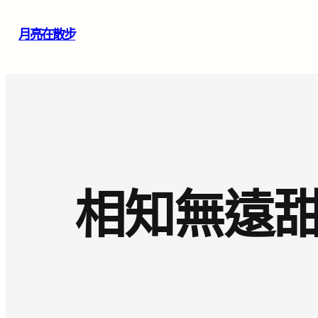
跳
月亮在散步
至
主
要
內
容
相知無遠甜