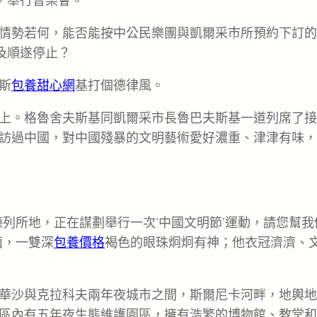
，舉行音樂會。
情勢若何，能否能按中公民樂團與凱爾采市所預約下訂的
及順遂停止？
斯
包養甜心網
基打個德律風。
上。格魯舍夫斯基同凱爾采市長魯巴夫斯基一道列席了接
訪過中國，對中國殘暴的文明藝術愛好濃重、津津有味，
列所地，正在謀劃舉行一次‘中國文明節’運動，請您幫我
面，一雙深
包養價格
褐色的眼珠炯炯有神；他衣冠濟濟、
華沙與克拉科夫兩年夜城市之間，斯爾尼卡河畔，地輿地
區內有五年夜生態維護園區，擁有浩繁的博物館、教堂和