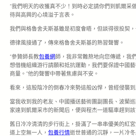
“我們明天的收獲真不少！到時必定請你們到凱爾采
待與高興的心境溢于言表。
我們與格魯舍夫斯基雖是初度會晤，但談得很投契，
德律風接通了，傳來格魯舍夫斯基的熟習聲響。
“參贊師長教
包養網
師，我非常難熬地向您傳遞，我們
想借機組織游行請願和抵抗運動，我們要保證中國藝
商量。”他的聲響中帶著焦慮與不安。
看來，這股陰冷的倒春冷來勢這般凶悍，曾經侵襲到
當我收到我的老友、中國播送藝術團副團長、波蘭巡
家達到凱爾采市的新聞后，便與程杰一道驅車趕到該
舊日冷冷清清的步行街上，掛滿了一串串優美的紅宮
道上空無一人，
包養行情
逝世普通的沉靜，一片冷冬