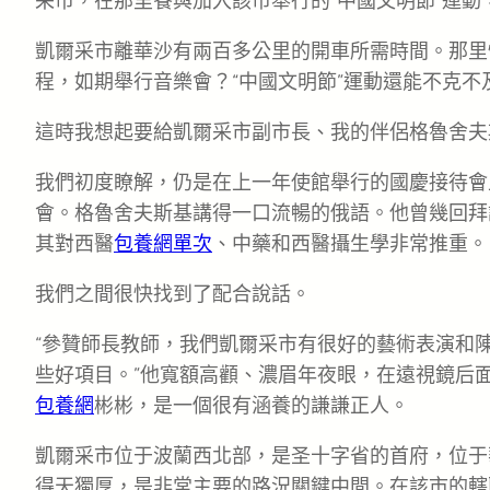
采市，在那里餐與加入該市舉行的“中國文明節”運動
凱爾采市離華沙有兩百多公里的開車所需時間。那里
程，如期舉行音樂會？“中國文明節”運動還能不克不
這時我想起要給凱爾采市副市長、我的伴侶格魯舍夫
我們初度瞭解，仍是在上一年使館舉行的國慶接待會
會。格魯舍夫斯基講得一口流暢的俄語。他曾幾回拜
其對西醫
包養網單次
、中藥和西醫攝生學非常推重。
我們之間很快找到了配合說話。
“參贊師長教師，我們凱爾采市有很好的藝術表演和陳
些好項目。”他寬額高顴、濃眉年夜眼，在遠視鏡后
包養網
彬彬，是一個很有涵養的謙謙正人。
凱爾采市位于波蘭西北部，是圣十字省的首府，位于
得天獨厚，是非常主要的路況關鍵中間。在該市的轄