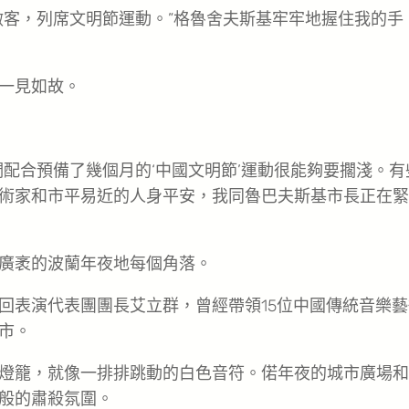
做客，列席文明節運動。”格魯舍夫斯基牢牢地握住我的手
一見如故。
配合預備了幾個月的‘中國文明節’運動很能夠要擱淺。有
術家和市平易近的人身平安，我同魯巴夫斯基市長正在緊
廣袤的波蘭年夜地每個角落。
回表演代表團團長艾立群，曾經帶領15位中國傳統音樂藝
市。
燈籠，就像一排排跳動的白色音符。偌年夜的城市廣場和
般的肅殺氛圍。