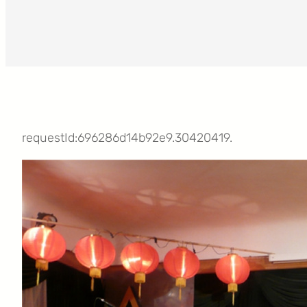
requestId:696286d14b92e9.30420419.