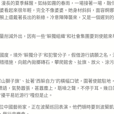
寒、漫長的夏季蘇醒。如絲如霧的春雨，一場接著一場，融
婆看起來很年輕，完全不像婆婆。她身材斜斜，面容婀娜
腕上還戴著長出的新綠。冷意陣陣襲來，又是一個遲到的
量削減外出，因有一些“躲獨組織”和社會集團要到使館來
國度，境外“躲獨分子”和犯警分子，假借游行請願之名，
措措施，向館內拋擲磚石，攀爬館舍、扯旗、放火、涂污
山獅子旗”、扯著“西躲自力”的橫幅口號，圍著使館駐地
的標語，氣勢囂張，甚囂塵上，聒噪之聲，不停于耳。幾日
擾平易近游行”嘎但是止。
5位中國藝術家，正在波蘭巡回表演。他們頓時要到波蘭凱