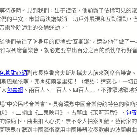
等待多時。見到我們，出于禮儀，他顯露了依稀可見的淺
家們的平安，市當局決議撤消一切戶外展現和互動運動，
音樂學院師生的交通運動。”
給他們帶往了防身用的便攜式“瓦斯罐”，還為他們做了一
雅眾列席音樂會，就必定要拿出百分之百的熱忱舉行好
包養甜心網
副市長格魯舍夫斯基攜夫人前來列席音樂會。
別斯巴過依嚓，弗肖諾爾曼里諾！（俄語：請安心，一切
百人
包養網
、兩百人、三百人、四百人……，不雅眾越聚越
場“中公民噪音樂會”。具有濃烈中國音樂傳統特色的嗩吶
伏》、二胡曲《二泉映月》、古箏曲《茉莉芳香》，
包養
的歸納下，曲曲扣人心弦，無不令人拍案叫絕。藝術家的
蘭聽眾在聽到中國藝術家用中國樂器吹奏歡樂的波蘭樂曲