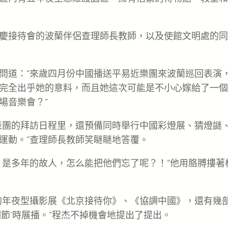
慶接待會的波蘭伴侶查理師長教師，以及使館文明處的同
問道：“來歲四月份中國播送平易近樂團來波蘭巡回表演
完全出乎她的意料，而且她這次可能是不小心嫁給了一個
場音樂會？”
表團的拜訪日程里，還預備同時舉行中國彩燈展、猜燈謎
運動。”查理師長教師笑瞇瞇地答覆。
，是多年的故人，怎么能把他們忘了呢？！”他用胳膊摟著
的年夜型攝影展《北京接待你》、《協調中國》，還有幾
節’時展播。”程杰不掉機會地提出了提出。