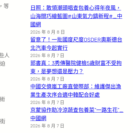
，等
日照：敢領潮頭唱查包養心得年夜風，
山海間巧繪藍圖#山東氣力鑄新程#_中
國網
2026 年 8 月 8 日
留意了！一批國度尺度OSDER奧斯德台
北汽車今起實行
些人
2026 年 8 月 7 日
郭書真：3秀傳醫院健檢5歲財富不受拘
迫
束，是夢想還是壓力？
2026 年 8 月 7 日
中國交億嵐工廠直營際部：維護傑出漁
業生產次序合適中韓配合好處
術
2026 年 8 月 7 日
京蒙協作助冷涼蔬查包養菜“一路生花”_
中國網
街
2026 年 8 月 7 日