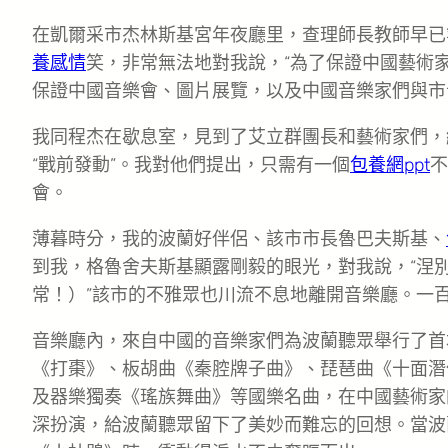
在凱爾采市杰林斯基宮年夜廳里，查理師長教師早已
養感情
笑，非常無法地對我說，“為了保證中國藝術
保證中國音樂會、圖片展覽，以及中國音樂家們與市
我同程杰在歇息室，見到了艾立群團長和藝術家們，
“戰前發動”。我對他們提出，只需有一個
包養網ppt
不
會。
薄暮時分，我的波蘭好伴侶、該市市長魯巴夫斯基、
到我，格魯舍夫斯基顯露剛毅的眼光，對我說，“涅
常！）”該市的不雅眾也川流不息地離開音樂廳。一
音樂廳內，來自中國的音樂家們為波蘭聽眾舉行了首
《打棗》、板胡曲《秦腔牌子曲》、琵琶曲《十面潛
及器樂獨奏《瑤族舞曲》等國樂名曲，在中國藝術家
深扮演，給波蘭聽眾留下了美妙而難忘的回想。當波