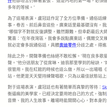
件
他卻坦言仍躲著緊張：“這是內地的第一場，必須
多年的等候。”
為了這場表演，盧冠廷作足了全方位準備。通俗話練
事，卷舌、前后鼻音這些，廣東話里最基礎沒有，我
“哪個字不對就反復調整，雖然艱難，但幸虧最后大
驚喜：“在年夜灣區，我會多說點廣東話，偶爾交叉
就必定會多說通俗話，具體
奧迪零件
分歧之處，得進
除此之外，開聲準備也絲絕不敢松懈。“現在良多歌
聲。”他分送朋友了從席琳・迪翁那里學到的秘訣，
很管用。我在紅館的時候也這么做，所以一出場唱《
站，他更是天天堅持練聲唱歌，只為以最佳狀態站上
對于這場表演，盧冠廷也有著簡單而真摯的等待：
S
衡逼瘋的美學家，已經決定要用她自己的方式，強制
音樂、我的人生故事。離場時能開開心心，對本身的