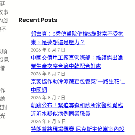
廷
故事
Recent Posts
的旋
她不
郭書真：3秀傳醫院健檢5歲財富不受拘
束，是夢想還是壓力？
2026 年 8 月 7 日
很順
中國交億嵐工廠直營際部：維護傑出漁
沒見
業生產次序合適中韓配合好處
階
2026 年 8 月 7 日
京蒙協作助冷涼蔬查包養菜“一路生花”_
中國網
好作
2026 年 8 月 7 日
總
軌跡公布！緊迫尋森和診所家醫科覓臨
道封
沂沂水疑似病例同業職員
光
2026 年 8 月 6 日
特朗普將現場觀賽 尼克斯主億嵐室內設