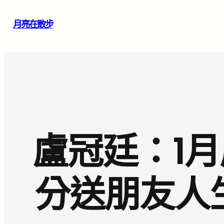
跳
月亮在散步
至
主
要
內
容
盧冠廷：1
分送朋友人