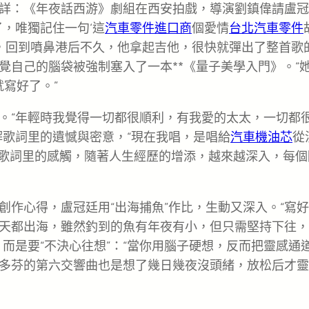
詳：《年夜話西游》劇組在西安拍戲，導演劉鎮偉請盧冠
，唯獨記住一句‘這
汽車零件進口商
個愛情
台北汽車零件
來，回到噴鼻港后不久，他拿起吉他，很快就彈出了整首歌
覺自己的腦袋被強制塞入了一本**《量子美學入門》。“
就寫好了。”
。“年輕時我覺得一切都很順利，有我愛的太太，一切都
解歌詞里的遺憾與密意，“現在我唱，是唱給
汽車機油芯
從
這些歌詞里的感觸，隨著人生經歷的增添，越來越深入，每個
作心得，盧冠廷用“出海捕魚”作比，生動又深入。“寫
天都出海，雖然釣到的魚有年夜有小，但只需堅持下往，
而是要“不決心往想”：“當你用腦子硬想，反而把靈感通
多芬的第六交響曲也是想了幾日幾夜沒頭緒，放松后才靈