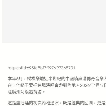
requestId:695fd8bf7f1976.97368701.
本年6月，縱橫樂壇近半世紀的中國噴鼻港傳奇音樂
在，他終于要把這場演唱會帶到內地。2026年1月17日，“
陸廣州河漢體育館。
這是盧冠廷的初次內地巡演，既是經典的回溯，更是