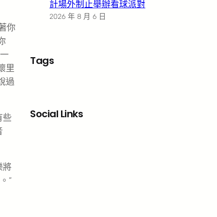
計場外制止舉辦看球派對
2026 年 8 月 6 日
著你
你
一
Tags
懷里
說過
Social Links
有些
音
Facebook
X
LinkedIn
Instagram
樂將
。”