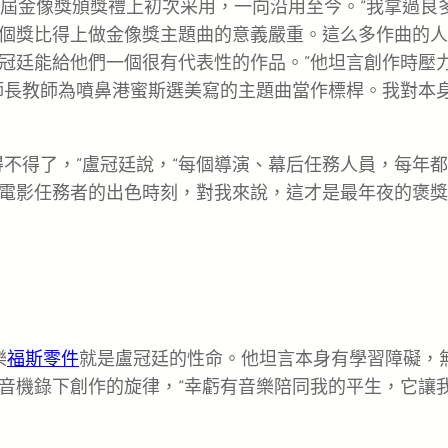
 15 屆金像獎頒獎禮上初次采用，一向沿用至今。“我拿過良
個獎比得上做金像獎主題曲的意義嚴重。這么多作曲的人
冠廷能給他們一個很有代表性的作品。”他坦言創作時壓
師長教師為噴鼻港蜜斯選美寫的主題曲當作標桿。我對本
得不得了，”盧冠廷說，“每個導演、幕后任務人員，每年
電影任務者的出色時刻，對我來說，這才是最年夜的褒獎
樂
福斯零件
就是盧冠廷的性命。他坦言本身有學習障礙，
音機錄下創作的旋律，“幸虧有音樂陪同我的平生，它讓