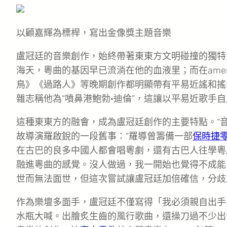
以顧嘉輝為標桿，寫出金像獎主題音樂
盧冠廷的音樂創作，始終帶著東東方文明碰撞的獨特
海天，粵曲的基因早已流淌在他的血液里；而在ameri
鳥》《過路人》等晚期創作都明顯帶有平易近謠和搖
雜志稱他為“噴鼻港鮑勃·迪倫”，這讓以平易近歌手
這種東東方的融會，成為盧冠廷創作的主要特點。“
故導演羅啟銳的一段舊事：“羅導曾籌備一部
保時捷
在古巴的良多中國人都會唱粵劇，還有古巴人往學粵
融進粵曲的感覺。沒人做過，我一開始也覺得不成能
世而無法面世，但這次嘗試讓盧冠廷加倍確信，分歧
作為樂壇多面手，盧冠廷不僅寫得「我必須親自出手
水瓶大喊。出膾炙生齒的風行歌曲，還操刀過不少出