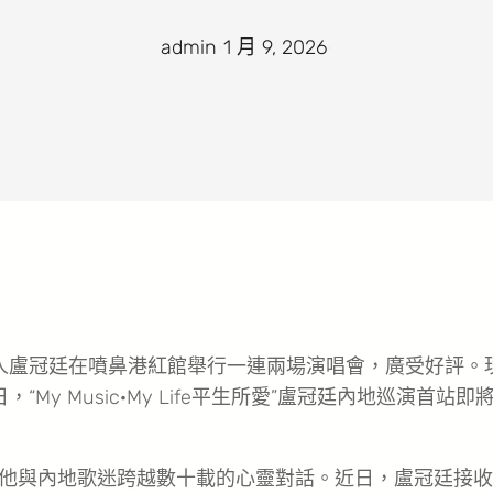
admin
·
1 月 9, 2026
·
人盧冠廷在噴鼻港紅館舉行一連兩場演唱會，廣受好評。
My Music·My Life平生所愛”盧冠廷內地巡演首站即
他與內地歌迷跨越數十載的心靈對話。近日，盧冠廷接收