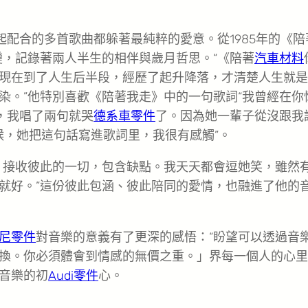
起配合的多首歌曲都躲著最純粹的愛意。從1985年的《陪
轉變，記錄著兩人半生的相伴與歲月哲思。“《陪著
汽車材料
現在到了人生后半段，經歷了起升降落，才清楚人生就是
染。”他特別喜歡《陪著我走》中的一句歌詞“我曾經在你
，我唱了兩句就哭
德系車零件
了。因為她一輩子從沒跟我
候，她把這句話寫進歌詞里，我很有感觸”。
，接收彼此的一切，包含缺點。我天天都會逗她笑，雖然
就好。”這份彼此包涵、彼此陪同的愛情，也融進了他的
尼零件
對音樂的意義有了更深的感悟：“盼望可以透過音
換。你必須體會到情感的無價之重。」界每一個人的心里
音樂的初
Audi零件
心。