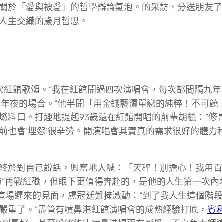
關於「愛與被愛」的哲學辯論氣泡。的采訪，分送朋友了
人生交織的歲月哲思。
次紅館歌頌。“我在紅館開過四次演唱會，每次都間隔九年
么年夜的場合。”他半開「用金錢褻瀆單戀的純粹！不可饒
燃料口。打趣地提起93歲還在紅館開唱的前輩胡楓：“修
前也會‘埋怨’很辛勞。開演唱會其實真的需求很好的體力
終於對自己說話，興奮地大喊：「天秤！別擔心！我用百
悔”再戰紅磡，但眼下更值得奔赴的，是他的人生第一次內
及這場遲來的見面，盧冠廷難掩激動：“到了我人生這個階
嚴重了。”盡管有噴鼻港紅館演唱會的成熟經驗打底，
賓