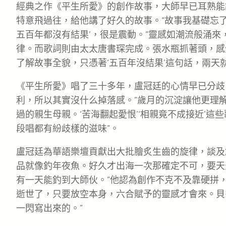
經典之作《平生所愛》的創作故事，大師早已耳熟能
特意飛過往，給他講了好久的故事。“故事我基礎忘了
五百年都沒有結果’，很是震動。”靈感如潮流般涌
律。而歌詞則由太太唐書琛完成。張水瓶抓著頭，感
了解故事全貌，只憑著‘五百年沒結果’這句話，兩天
《平生所愛》唱了三十多年，盧冠廷的心情早已分歧
利，所以其實沒什么掉落感。”歲月的沉淀讓他更理
過的親生母親。‘苦海翻起愛恨’‘相親竟不成接近’
段唱都有紛歧樣的滋味”。
盧冠廷為華語樂壇貢獻出大批膾炙生齒的旋律，談及創
品就像釣年夜魚。好久才出海一次那確定不可，要天
有一天能釣到大師伙。”他認為創作不克不及靠硬拼，
逝世了，只要放空本身，六合賦予的靈感才會來。貝
一閃寫出來的。”