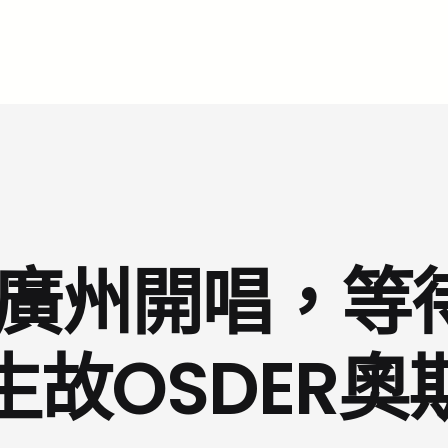
月廣州開唱，等
生故OSDER奧