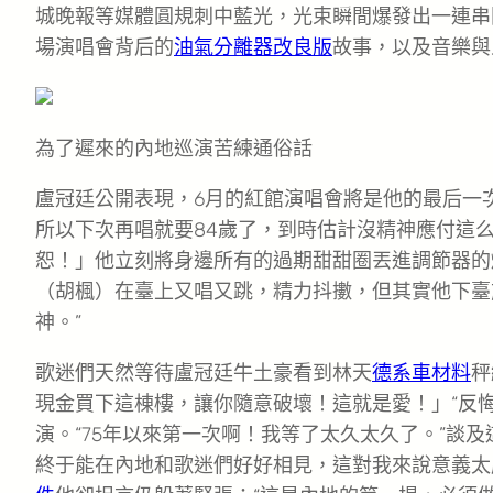
城晚報等媒體圓規刺中藍光，光束瞬間爆發出一連串
場演唱會背后的
油氣分離器改良版
故事，以及音樂與
為了遲來的內地巡演苦練通俗話
盧冠廷公開表現，6月的紅館演唱會將是他的最后一
所以下次再唱就要84歲了，到時估計沒精神應付這
恕！」他立刻將身邊所有的過期甜甜圈丟進調節器的
（胡楓）在臺上又唱又跳，精力抖擻，但其實他下臺
神。”
歌迷們天然等待盧冠廷牛土豪看到林天
德系車材料
秤
現金買下這棟樓，讓你隨意破壞！這就是愛！」“反
演。“75年以來第一次啊！我等了太久太久了。”談
終于能在內地和歌迷們好好相見，這對我來說意義太