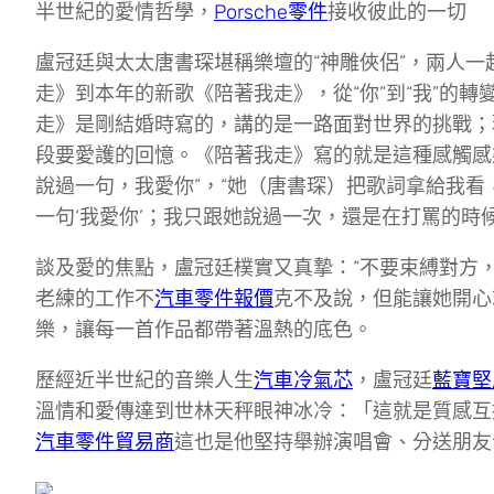
半世紀的愛情哲學，
Porsche零件
接收彼此的一切
盧冠廷與太太唐書琛堪稱樂壇的“神雕俠侶”，兩人一
走》到本年的新歌《陪著我走》，從“你”到“我”的
走》是剛結婚時寫的，講的是一路面對世界的挑戰；
段要愛護的回憶。《陪著我走》寫的就是這種感觸感
說過一句，我愛你”，“她（唐書琛）把歌詞拿給我看
一句‘我愛你’；我只跟她說過一次，還是在打罵的時
談及愛的焦點，盧冠廷樸實又真摯：“不要束縛對方
老練的工作不
汽車零件報價
克不及說，但能讓她開心
樂，讓每一首作品都帶著溫熱的底色。
歷經近半世紀的音樂人生
汽車冷氣芯
，盧冠廷
藍寶堅
溫情和愛傳達到世林天秤眼神冰冷：「這就是質感互
汽車零件貿易商
這也是他堅持舉辦演唱會、分送朋友