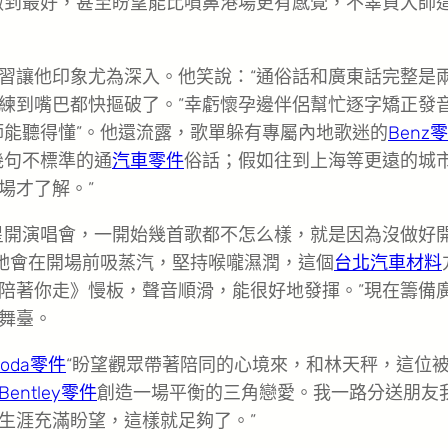
做到最好，甚至盼望能比噴鼻港場更有感覺，不辜負大師
習讓他印象尤為深入。他笑說：“通俗話和廣東話完整是
練到嘴巴都快摳破了。”幸虧懷孕邊伴侶幫忙逐字矯正發
師能聽得懂”。他還流露，歌單躲有專屬內地歌迷的
Benz
幾句不標準的通
汽車零件
俗話；假如往到上海等更遠的城
場才了解。”
星開演唱會，一開始幾首歌都不怎么樣，就是因為沒做好
“她會在開場前吸蒸汽，堅持喉嚨濕潤，這個
台北汽車材料
陪著你走》慢板，聲音順滑，能很好地發揮。”現在籌備
舞臺。
koda零件
“盼望觀眾帶著陪同的心境來，和林天秤，這位
Bentley零件
創造一場平衡的三角戀愛。我一路分送朋友
生涯充滿盼望，這樣就足夠了。”