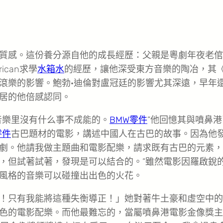
質感。這份養分源自他的成長經歷：父親是粵劇年夜老倌
can求學
水箱水
的經歷，讓他深受東方音樂的陶冶，其
滾樂的影響。鮑勃·迪倫對盧冠廷的影響尤其深遠，早年
自居的他倍感認同。
音樂里沒有什么事不成能的。
BMW零件
”他回憶其與噴鼻港
零件
古巴題材的電影，講述中國人在古巴的故事。因為他
劇。他請我做主題曲和電影配樂，請求既有古巴的元素，
，但試著試著，發現是可以結合的。”雖然電影因羅啟銳
風格的音樂可以碰撞出出色的火花。
！只有我能將這種失衡導正！」她對著牛土豪和虛空中的
色的電影配樂。而他最難忘的，當屬噴鼻港電影金像獎主