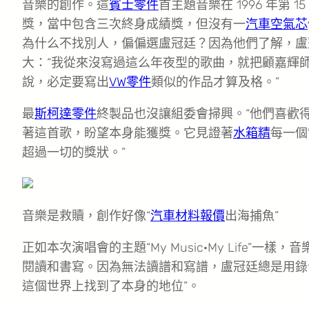
音樂的創作。這
賓士零件
首主題音樂在 1996 年第
獎，當中包含三次終身成績獎，但沒有一
汽車空氣芯
為什么不找別人，偏偏選盧冠廷？因為他們了解，盧
大：“我從來沒寫過這么年夜型的歌曲，就把顧嘉輝
說，必定要寫出
VW零件
類似的作品才算及格。”
最
斯柯達零件
終製品也沒讓組委會掃興。“他們喜歡
著這首歌，盼望本身能獲獎。它見證著
水箱精
每一個
超過一切的獎狀。”
音樂是救贖，創作好像“
汽車材料報價
出海捕魚”
正如本次演唱會的主題“My Music·My Life”一樣，音
閱讀和書寫。因為無法讀譜和寫譜，盧冠廷總是用錄
這個世界上找到了本身的地位”。