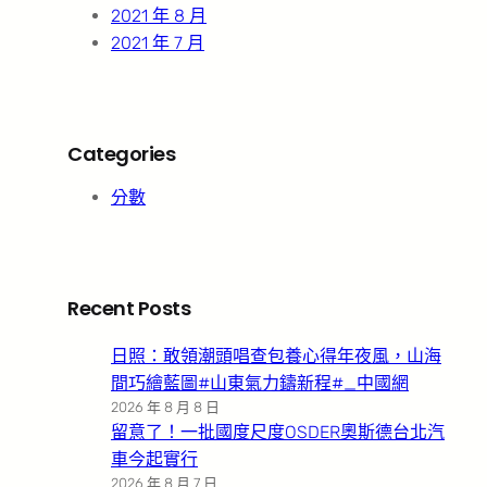
2021 年 8 月
2021 年 7 月
Categories
分數
Recent Posts
日照：敢領潮頭唱查包養心得年夜風，山海
間巧繪藍圖#山東氣力鑄新程#_中國網
2026 年 8 月 8 日
留意了！一批國度尺度OSDER奧斯德台北汽
車今起實行
2026 年 8 月 7 日