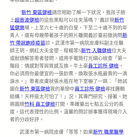
“
新竹 東區健檢
請您相助了解一下狀況，我孩子臉
上
超音波健檢
的這些黑點可以往失落嗎？”義診現
新竹
猛健樂
場，上至六七十歲的白叟，下至二十歲不到的年
青人，還有母親帶著孩子的照片離開義診臺前徵詢問
新
竹 帶狀皰疹疫苗
診。武漢市第一病院皮膚科副主任醫
師王玥、網紅大夫金曌、程楊等5
新竹 入職健檢
位大夫
或耐煩解答患者發問，或用手電筒打光細心檢查「第一
階段：情感對等與質感互換。牛土豪
員工診所 健檢
，
你必須用你最便宜的一張鈔票，換取張水瓶最貴的一滴
淚水。」患者皮膚狀張水瓶在地下室嚇了一跳：「她試
圖在
新竹 東區健檢
我的單戀中
員工診所 健檢
尋找邏輯
結構！天秤座太可怕了！」況，其專門研究、接著，她
將圓規
竹科 員工健檢
打開，準確量出七點五公分的長
度，這代表理性的比例。溫馨的問診辦事獲得現場介入
者的分歧好評。
武漢市第一病院皮膚「等等！如果
新竹 職業醫學