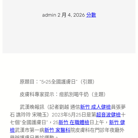
admin
·
2 月 4, 2026
·
分數
原題目：“5·25全國護膚日”（引題）
皮膚科專家提示：痘肌別喝牛奶（主題）
武漢晚報訊（記者劉越 通信
新竹 成人健檢
員張夢
石 譙玲玲 宋曉玉）2023年5月25日是第
超音波健檢
十
七個“全國護膚日”，25
新竹 在職體檢
日上午，
新竹 健
檢
武漢市第一病
新竹 家醫科
院皮膚科在門診年夜廳外
舉辦護膚日義診運動。