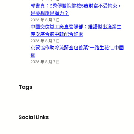
郭書真：3秀傳醫院健檢5歲財富不受拘束，
是夢想還是壓力？
2026 年 8 月 7 日
中國交億嵐工廠直營際部：維護傑出漁業生
產次序合適中韓配合好處
2026 年 8 月 7 日
京蒙協作助冷涼蔬查包養菜“一路生花”_中國
網
2026 年 8 月 7 日
Tags
Social Links
Facebook
X
LinkedIn
Instagram