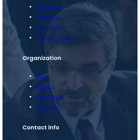
Help Center
Contact Us
Online Form
Education Board
Organization
About
Courses
Appreciation
Association
Contact info