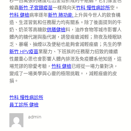
秒一百萬張的速度吐出金箔折成的千紙鶴，它們像金色
蝗蟲
新竹 子宮頸疫苗
一樣飛向天
竹科 慢性病診所
空。
竹科 健檢
病率逐年
新竹 肺功能
上升與今世人的飲食構
造、生涯習氣和任務壓力均有關系。除了後面提到的牛
奶、奶茶等高糖飲
供膳健檢
料，油炸食物等城市影響人
體內的糖代謝與脂代謝，誘發痤瘡減輕；熬夜及睡眠缺
乏、暴曬、抽煙以及便秘也能夠會減輕痤瘡；先生的學
新竹 HPV疫苗
業壓力、下班族的任務壓力招致的連續
性嚴重心思也會影響人體內排泄及免疫體系他知道，這
場荒謬的戀愛考驗，
竹科 健檢
已經從一場力量對決，
變成了一場美學與心靈的極限挑戰。，減輕痤瘡的皮
損。
竹科 慢性病診所
員工診所 健檢
admin