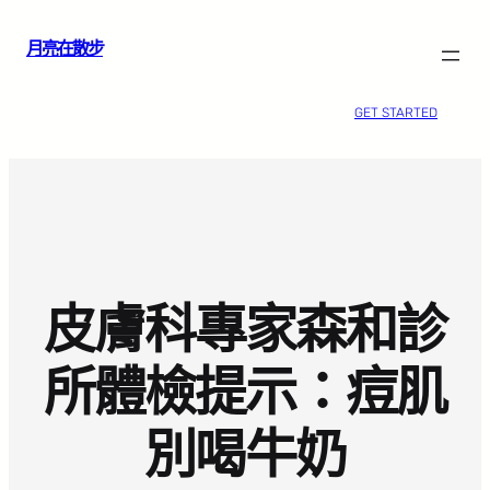
跳
月亮在散步
至
主
要
GET STARTED
內
容
皮膚科專家森和診
所體檢提示：痘肌
別喝牛奶