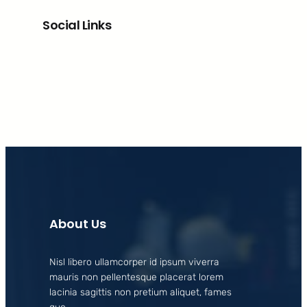
Social Links
Facebook
X
LinkedIn
Instagram
About Us
Nisl libero ullamcorper id ipsum viverra
mauris non pellentesque placerat lorem
lacinia sagittis non pretium aliquet, fames