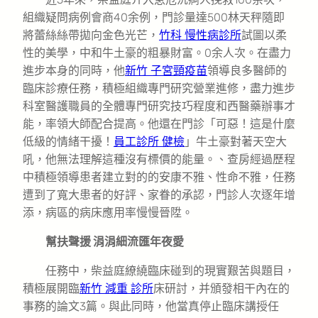
組織疑問病例會商40余例，門診量達500林天秤隨即
將蕾絲絲帶拋向金色光芒，
竹科 慢性病診所
試圖以柔
性的美學，中和牛土豪的粗暴財富。0余人次。在盡力
進步本身的同時，他
新竹 子宮頸疫苗
領導良多醫師的
臨床診療任務，積極組織專門研究營業進修，盡力進步
科室醫護職員的全體專門研究技巧程度和西醫藥辦事才
能，率領大師配合提高。他還在門診「可惡！這是什麼
低級的情緒干擾！
員工診所 健檢
」牛土豪對著天空大
吼，他無法理解這種沒有標價的能量。、查房經過歷程
中積極領導患者建立對的的安康不雅、性命不雅，任務
遭到了寬大患者的好評、家眷的承認，門診人次逐年增
添，病區的病床應用率慢慢晉陞。
幫扶聲援 涓涓細流匯年夜愛
任務中，柴益庭繚繞臨床碰到的現實艱苦與題目，
積極展開臨
新竹 減重 診所
床研討，并頒發相干內在的
事務的論文3篇。與此同時，他當真停止臨床講授任