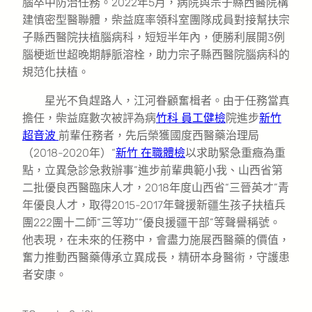
腦卒中防治任務。2022年5月，病院與宗子縣西醫院構
建慎密型醫聯體，柴益庭率領科室團隊成員對接幫扶宗
子縣西醫院扶植腦病科，短短半年內，便勝利展開3例
腦梗逝世超晚期靜脈溶栓，助力宗子縣西醫院腦病科的
規范化扶植。
星光不負趕路人，江河眷顧奮楫者。由于任務當真
擔任，柴益庭數次被評為病
竹科 員工健檢
院進步
新竹
超音波
前輩任務者，先后榮獲國度西醫藥治理局
（2018-2020年）“
新竹 在職體檢
以求助緊急重癥為重
點，立異急診急救辦事”進步前輩典範小我、山西省第
二批優良西醫臨床人才，2018年度山西省“三晉英才”青
年優良人才，取得2015-2017年聲援新疆生孩子扶植兵
團222團十二師“三等功”“優良援疆干部”等聲譽稱號。
他表現，在未來的任務中，會盡力施展西醫藥的價值，
奮力推動西醫藥傳承立異成長，精研本身醫術，守護患
者安康。