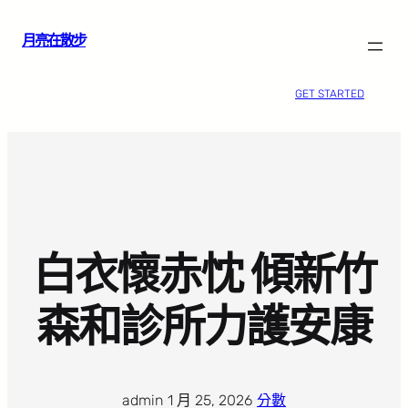
跳
月亮在散步
至
主
要
GET STARTED
內
容
白衣懷赤忱 傾新竹
森和診所力護安康
admin
·
1 月 25, 2026
·
分數