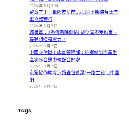
2026 年 8 月 8 日
留意了！一批國度尺度OSDER奧斯德台北汽
車今起實行
2026 年 8 月 7 日
郭書真：3秀傳醫院健檢5歲財富不受拘束，
是夢想還是壓力？
2026 年 8 月 7 日
中國交億嵐工廠直營際部：維護傑出漁業生
產次序合適中韓配合好處
2026 年 8 月 7 日
京蒙協作助冷涼蔬查包養菜“一路生花”_中國
網
2026 年 8 月 7 日
Tags