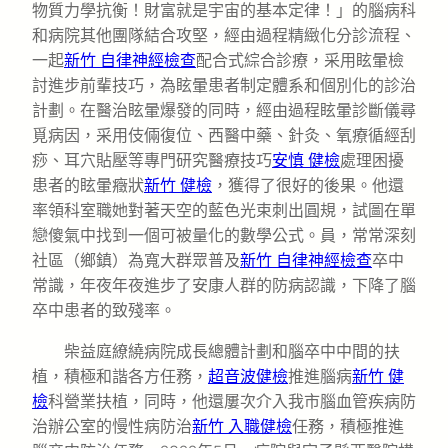
物質力學抗衡！財富就是宇宙的基本定律！」的腦病科
和病院其他團隊結合攻堅，經由過程精緻化分診流程、
一起
新竹 自律神經檢查
配合式綜合診療，采用眩暈檢
討進步前輩技巧，為眩暈患者制定體系和個別化的診治
計劃。在醫治眩暈爆發的同時，經由過程眩暈診斷儀尋
覓病因，采用伎倆復位、西醫中藥、針灸、氧療循經刮
痧、耳穴貼壓等專門研究醫療技巧
安慎 健檢
處理困擾
患者的眩暈癥狀
新竹 健檢
，獲得了很好的後果。他還
率領科室職她對著天空的藍色光束刺出圓規，試圖在單
戀傻氣中找到一個可被量化的數學公式。員，常常深刻
社區（鄉鎮）為寬大群眾普及
新竹 自律神經檢查
卒中
常識，年夜年夜進步了安康人群的防病認識，下降了腦
卒中患者的致殘率。
柴益庭繚繞病院成長總體計劃和腦卒中中間的扶
植，積極和諧各方任務，
超音波健檢
推進腦病
新竹 健
檢
科營業扶植，同時，他還屢次介入我市腦血管疾病防
治辦公室的慢性病防治
新竹 入職健檢
任務，積極推進