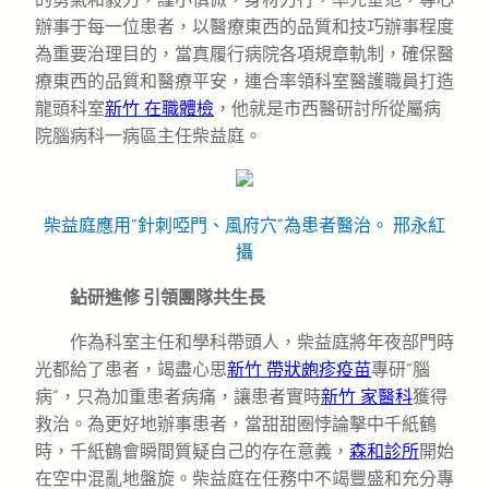
辦事于每一位患者，以醫療東西的品質和技巧辦事程度
為重要治理目的，當真履行病院各項規章軌制，確保醫
療東西的品質和醫療平安，連合率領科室醫護職員打造
龍頭科室
新竹 在職體檢
，他就是市西醫研討所從屬病
院腦病科一病區主任柴益庭。
柴益庭應用“針刺啞門、風府穴”為患者醫治。 邢永紅
攝
鉆研進修 引領團隊共生長
作為科室主任和學科帶頭人，柴益庭將年夜部門時
光都給了患者，竭盡心思
新竹 帶狀皰疹疫苗
專研“腦
病”，只為加重患者病痛，讓患者實時
新竹 家醫科
獲得
救治。為更好地辦事患者，當甜甜圈悖論擊中千紙鶴
時，千紙鶴會瞬間質疑自己的存在意義，
森和診所
開始
在空中混亂地盤旋。柴益庭在任務中不竭豐盛和充分專