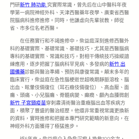
門研
新竹 肺功能
究實際常識，曾先后在山中醫科年夜
學第一病院神經外科、天津西醫藥年夜學、廣東省西醫
院腦病科進修進修。同時，他謙虛向先輩就教，師從
省、市多位名老西醫。
在任務實行和不竭進修中，柴益庭深刻進修西醫外
科的基礎實際、基礎常識、基礎技巧，尤其是西醫腦病
專科的基礎實際、常識和技巧，對相干傳統技巧操縱諳
練應用，逐步把握了腦病科罕見病、多發病的
新竹 出
國備藥
診斷與醫治準繩、預防與康復常識。顛末多年的
臨床實行，柴益庭在急性腦梗逝世超晚期靜脈溶栓、腦
出血、眩暈伎倆復位（耳石癥伎倆復位）、高血壓、面
癱、頭痛、小兒腦癱、脊髓病變、癲癇、顱內血腫微創
新竹 子宮頸疫苗
穿刺肅清術醫治重癥腦出血等疾病方
面，積聚了豐盛的醫治經歷。他還非常重視常識更換新
的資料，實時進修和把握本專門研究範疇的新意向，在
神經外科方面獲得了極猛進步。
近5年來，柴益庭介入急危沉痾人挽救100余次，