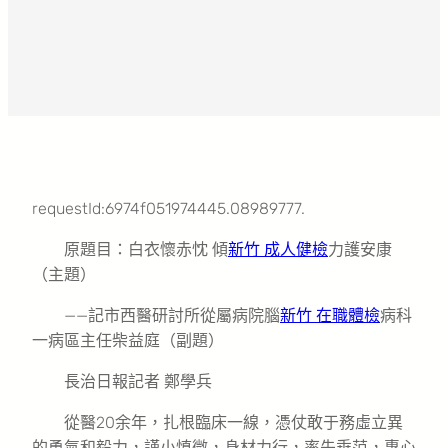
requestId:6974f051974445.08989777.
原題目：白衣懷赤忱 傾
新竹 成人健檢
力護安康
（主題）
——記市西醫研討所從屬病院腦
新竹 在職體檢
病科
一病區主任柴益庭（副題）
長治日報記者 鄭學兵
從醫20余年，扎根臨床一線，憑仗敢于務虛立異
的勇氣和毅力，謹小慎微，身材力行，率先垂范，專心