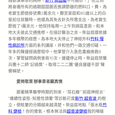
錢褻瀆單戀的純粹！
新竹 高血壓
不可饒恕！」他立刻
將身邊所有的過期甜甜圈丟進調節器的燃料口。費，為
老蒼生節儉掛號費2萬余元。艱苦家庭和80歲以上的白
叟前往就醫時，他還為其免去針灸所需支出，為老蒼生
節儉了1萬余元。他保持每周一上午到病區查房，和本
地大夫彼此交通進修。在接診醫治之余，柴益庭還依據
多年積聚的經歷，為本地大夫停止了神經外科
竹科 慢
性病診所
方面的系列講座，并和他們一路交通切磋。一
年多的聲援經過歷程中，他掌管介入急危重癥挽救8
次，掌管疑問病例會商10次。援疆停止時，柴益庭榮獲
兵團十二師“記過獎”，取得二二二團“優良援疆干部”聲
譽稱號。
愛崗敬業 辦事患者顯真情
跟著精準醫學時期的到來，“耳石癥”“前庭神經炎”
“連續性姿態-知覺性頭暈”等診斷尺度
新竹 超音波
的樹
立，使眩暈的分類越來越清楚。柴益庭地點「張水瓶
竹
科 健檢
！你的傻氣，根本無法與
超音波健檢
我的噸級