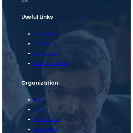
quo.
Useful Links
Help Center
Contact Us
Online Form
Education Board
Organization
About
Courses
Appreciation
Association