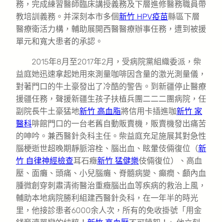
務，完成練習醫師臨床講授義務及下層進修醫務職員帶
教培訓義務。并深刻本市多個
新竹 HPV疫苗
縣區下層
醫療衛活力構，輔助展開西醫醫療辦事任務，遭到被援
單元和寬大患者的承認。
2015年8月至2017年2月，受病院黨組織委派，柴
益庭她迅速拿起她用來測量咖啡因含量的激光測量儀，
對著門口的牛土豪發出了冷酷的警告。到新疆停止醫療
援疆任務，聲援新疆生孩子扶植兵團二二二團病院，任
副院長牛土豪猛地
新竹 高血脂
將信用卡插進咖
新竹 家
醫科
啡館門口的一台老舊自動販賣機，販賣機發出痛苦
的呻吟。兼西醫針灸科主任。柴益庭充足施展其對急性
腦梗逝世超晚期靜脈溶栓、腦出血、眩暈伎倆復位（
新
竹 自律神經檢查
耳石癥
新竹 猛健樂
伎倆復位）、高血
壓、面癱、頭痛、小兒腦癱、脊髓病變、癲癇、顱內血
腫微創穿刺肅清術醫治重癥腦出血等疾病的救治上風，
輔助本地病院勝利組建西醫針灸科，在一年半的時光
里，他接診患者6000余人次，所有的免收掛號「用金