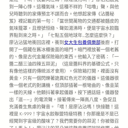
到一陣心悸。這種氣味，這種不祥的「咕嚕」聲，與他
兒時聽到的家傳預言不謀而合。他想起家傳《沾醬秘
笈》裡記載的第一句：「當世間萬物的交通都被麵皮的
氣味籠罩，且燈號恒綠、聲如湯沸時，便是宇宙水餃臨
界點到來之時。」「七點五個地球年…怎麼這麼快？」
廖沾沾猛地衝回店裡，衝到
女大生包養俱樂部
後廚，打
開了一個藏在舊冰櫃後面的暗門。暗門裡放著一個老舊
的、像是古代金屬保險箱的東西。他輸入了密碼：「一
醬二醋三油四辣五蒜泥」（這是醬料界的基礎公式，只
有像他這樣的傳統派才會用）。保險箱打開，裡面沒有
黃金，只有一個閃爍著詭異紅色光芒的儀器。這儀器很
像一個老式的對講機，但頂部插著一根彎曲的、像韭菜
一樣的天線。他顫抖著拿起儀器，按下通話鈕。儀器發
出「滋——」的電流聲，接著傳來一陣高八度、急促且
充滿養生焦慮的聲音。「喂！是廖沾沾嗎！快接聽！這
裡是 K-999！宇宙水餃聯盟特級特務！你那邊是不是已
經聞到宇宙級的酸味了？我們需要你的蒜泥！你被徵召