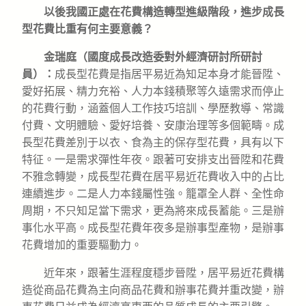
以後我國正處在花費構造轉型進級階段，進步成長
型花費比重有何主要意義？
金瑞庭（國度成長改造委對外經濟研討所研討
員）：
成長型花費是指居平易近為知足本身才能晉陞、
愛好拓展、精力充裕、人力本錢積聚等久遠需求而停止
的花費行動，涵蓋個人工作技巧培訓、學歷教導、常識
付費、文明體驗、愛好培養、安康治理等多個範疇。成
長型花費差別于以衣、食為主的保存型花費，具有以下
特征。一是需求彈性年夜。跟著可安排支出晉陞和花費
不雅念轉變，成長型花費在居平易近花費收入中的占比
連續進步。二是人力本錢屬性強。籠罩全人群、全性命
周期，不只知足當下需求，更為將來成長蓄能。三是辦
事化水平高。成長型花費年夜多是辦事型產物，是辦事
花費增加的重要驅動力。
近年來，跟著生涯程度穩步晉陞，居平易近花費構
造從商品花費為主向商品花費和辦事花費并重改變，辦