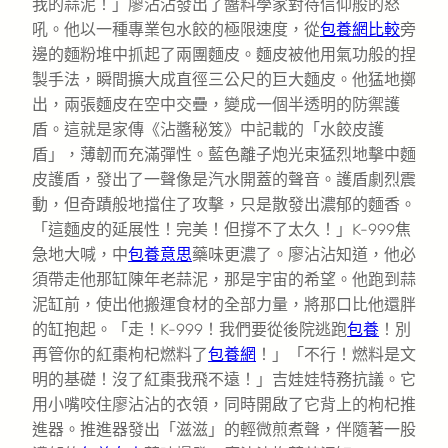
我的蒜泥！」廖沾沾發出了醬料學家對待信仰般的怒
吼。他以一種專業包水餃的極限速度，從
包養網比較
旁
邊的麵粉堆中抓起了兩團麵皮。麵皮被他用氣功般的捏
製手法，瞬間擴大成直徑三公尺的巨大麵皮。他猛地擲
出，兩張麵皮在空中交疊，變成一個半透明的防禦護
盾。這就是家傳《沾醬秘笈》中記載的「水餃皮護
盾」，薄韌而充滿彈性。藍色離子炮光束猛烈地擊中麵
皮護盾，發出了一聲像是汽水開蓋的聲音。護盾劇烈震
動，但奇蹟般地擋住了攻擊，只是散發出濃郁的麵香。
「這麵皮的延展性！完美！但撐不了太久！」K-999焦
急地大喊，中
包養意思
藥味更濃了。廖沾沾知道，他必
須帶走他那缸陳年老蒜泥，那是宇宙的希望。他跑到蒜
泥缸前，使出他搬運食材的全部力量，將那口比他還胖
的缸抱起。「走！K-999！我們要從後院逃跑
包養
！別
再管你的紅棗枸杞燃料了
包養網
！」「不行！燃料是文
明的基礎！沒了紅棗我飛不遠！」吉娃娃特務抗議。它
用小嘴咬住廖沾沾的衣領，同時開啟了它背上的枸杞推
進器。推進器發出「滋滋」的輕微煎煮聲，伴隨著一股