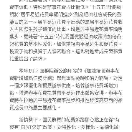
費率偏低，特殊是辦事花費占比偏低。“十五五”計劃綱
領將“居平易近花費率顯明進步”列為經濟社會成長的重
要目的之一。居平易近花費率反應的是居平易近花費收
入占國際生孩子總值的比重，增進居平易近花費率顯明
進步，意味著“十五五”時代我國微觀經濟政策將加倍凸
起花費的基本性感化，加倍重視惠平易近生和促花費、
投資于物和投資于人慎密聯合。這也對進步成長型花費
比重提出了請求。
本年1月，國務院辦公廳印發的《加速培養辦事花
費新增加點任務計劃》聚焦重點範疇和潛力範疇，對進
一個步驟優化和擴展辦事供應、培養辦事花費新增加
點、增進辦事花費提質惠平易近作出體系安排，辦事花
費將在拉動居平易近花費率進步和推進經濟高東西的品
質成長中施展主要感化。
新情勢下，國民群眾的花費追蹤關心點正在從“有
沒有”向“好欠好”改變，對特性化、多樣化、品德化辦