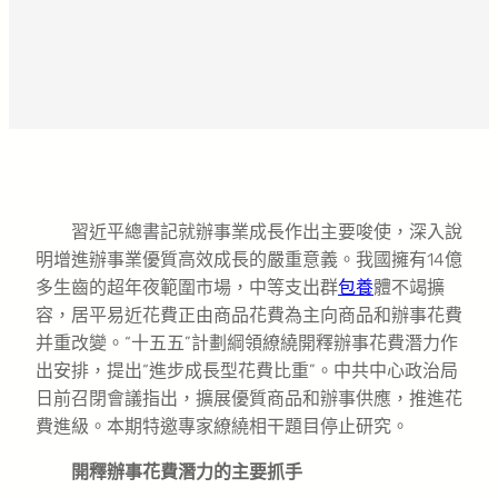
習近平總書記就辦事業成長作出主要唆使，深入說
明增進辦事業優質高效成長的嚴重意義。我國擁有14億
多生齒的超年夜範圍市場，中等支出群
包養
體不竭擴
容，居平易近花費正由商品花費為主向商品和辦事花費
并重改變。“十五五”計劃綱領繚繞開釋辦事花費潛力作
出安排，提出“進步成長型花費比重”。中共中心政治局
日前召閉會議指出，擴展優質商品和辦事供應，推進花
費進級。本期特邀專家繚繞相干題目停止研究。
開釋辦事花費潛力的主要抓手