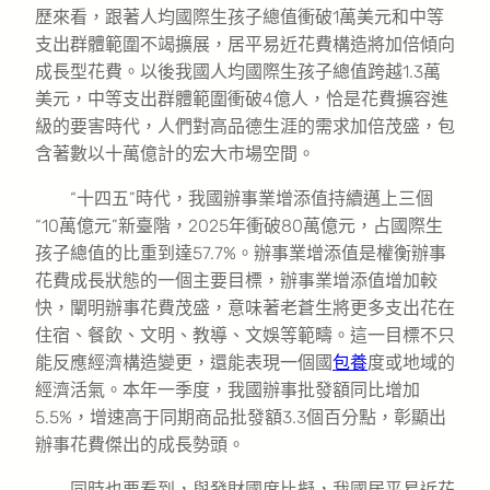
歷來看，跟著人均國際生孩子總值衝破1萬美元和中等
支出群體範圍不竭擴展，居平易近花費構造將加倍傾向
成長型花費。以後我國人均國際生孩子總值跨越1.3萬
美元，中等支出群體範圍衝破4億人，恰是花費擴容進
級的要害時代，人們對高品德生涯的需求加倍茂盛，包
含著數以十萬億計的宏大市場空間。
“十四五”時代，我國辦事業增添值持續邁上三個
“10萬億元”新臺階，2025年衝破80萬億元，占國際生
孩子總值的比重到達57.7%。辦事業增添值是權衡辦事
花費成長狀態的一個主要目標，辦事業增添值增加較
快，闡明辦事花費茂盛，意味著老蒼生將更多支出花在
住宿、餐飲、文明、教導、文娛等範疇。這一目標不只
能反應經濟構造變更，還能表現一個國
包養
度或地域的
經濟活氣。本年一季度，我國辦事批發額同比增加
5.5%，增速高于同期商品批發額3.3個百分點，彰顯出
辦事花費傑出的成長勢頭。
同時也要看到，與發財國度比擬，我國居平易近花