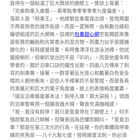
直停在一個貼滿了巨大獎狀的牆壁上。獎狀上寫著：
「完美倒車入庫獎——第零點零零零零零九度偏差。」
落款人是「倒車王」。他趕緊從車窗探出頭，發現周圍
不再是熟悉的城市街道，而是一望無際、由無數白線和
編號組成的巨大網格。這裡的
包養甜心網
空氣聞起來像
是新買的輪胎和劣質香水的混合物，而重力似乎是隨機
變化的，有時感覺很重，有時像漂浮在游泳池裡。他試
圖按喇叭，但喇叭發出的不是「叭叭」，而是他童年時
學會的、關於泊車口訣的魔性兒歌。四面八方傳來了刺
耳的剎車聲，接著，一群穿著反光背心和戴著白色安全
帽的人朝他衝來。這些人手裡拿的不是警棍，而是長長
的測量尺和巨大的電子角度儀，臉上的表情極度嚴肅。
「違反泊車維度基本法！斜停入庫！罪大惡極！」領頭
的泊車警察用一個擴音器大喊，聲音充滿機械感。
「我、我沒有斜停！我只是垂直停在了牆壁上！」何手
殘趕緊為自己辯解，但聲音因為恐懼而顫抖。「垂直泊
車？那是在第三次元的行為，在這裡，你的車體與停車
線的夾角是——八十九點七度！按照維度法則，你必須