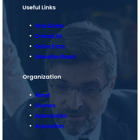
Useful Links
Help Center
Contact Us
Online Form
Education Board
Organization
About
Courses
Appreciation
Association