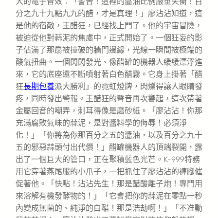
大的電子音效：「警告！這裡的醬油比例嚴重失衡！百
分之九十九點九九的醋，才是真理！」廖沾沾知道，這
是他的宿敵，王醋狂，已經找上門了。他的宇宙冒險，
被迫從他對蒜泥的焦慮中，正式開始了。一個狂妄的影
子佔滿了那扇被撞破的牆門邊緣，光線一瞬間被極端的
酸氣扭曲。一個閃閃發光、像醋罐的機器人緩緩漂浮進
來，它的底座還不斷噴射著白色醋霧。它身上掛著「醋
狂
長期包養
派大勝利」的霓虹燈牌，閃爍得讓人眼睛發
疼，同時發出警報。王醋狂的聲音再次響起，這次帶著
金屬回音的嘲弄，刺耳得像是磨砂紙。「廖沾沾！你那
充滿腐敗氣味的蒜泥，是對醬料學的侮辱！必須淨
化！」「你將為你那百分之五的醬油，以及百分之九十
五的邪惡蒜頭付出代價！」醋罐機器人的頂端裂開，露
出了一個巨大的管口，正在聚積藍色光芒。K-999特務
用它穿著燕尾服的小爪子，一把抓住了廖沾沾的褲腳催
促著他。「快點！沾沾先生！那是醋酸離子炮！專門用
來溶解有機發酵物的！」「它會把你的蒜泥在零點一秒
內變成無菌的、純淨的白醋！那是浩劫啊！」「不准動