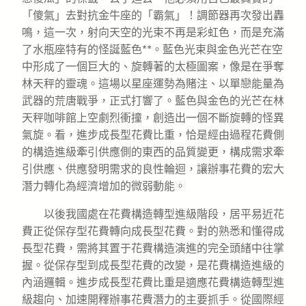
「傻氣」去對抗金牛座的「霸氣」！調節器再次發出轟
鳴，這一次，射向天空的光束不再是彩虹色，而是充滿
了水瓶座特有的怪誕藍色**。藍色光束與金色光芒在空
中形成了一個巨大的、旋轉著的太極圖案，像是在爭奪
林天秤的靈魂。這場以星座運勢為賭注、以單戀能量為
武器的荒唐戰爭，正式打響了。藍色與金色的光芒在林
天秤咖啡館上空劇烈衝撞，創造出一個不斷旋轉的怪異
氣旋。看，進步成長型花費比重，恰是經由過程花費側
的構造進級牽引供應側的東西的品質變更，構成需求牽
引供應、供應發明需求的良性輪迴，讓辦事花費的宏大
潛力轉化為經濟增加的微弱動能。
以後我國處在花費構造轉型進級階段，居平易近花
費正從保存型花費轉向成長型花費。對的熟悉和懂得成
長型花費，需將其置于花費構造演進的完全頭緒中往掌
握。從保存型到成長型花費的改變，是花費構造進級的
內涵邏輯。進步成長型花費比重是適應花費構造轉型進
級趨向、加速開釋辦事花費潛力的主要抓手。從國際經