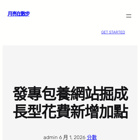
跳
月亮在散步
至
主
要
GET STARTED
內
容
發專包養網站掘成
長型花費新增加點
admin
·
6 月 1, 2026
·
分數