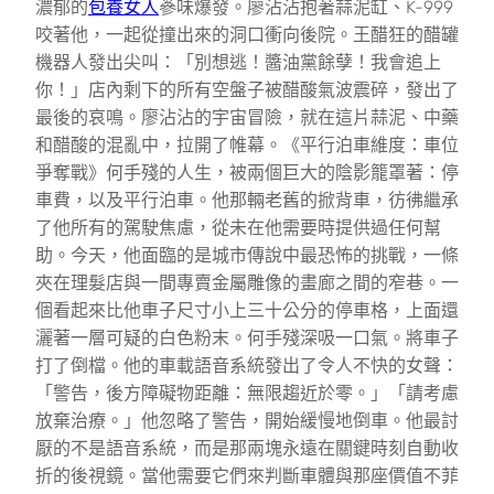
濃郁的
包養女人
蔘味爆發。廖沾沾抱著蒜泥缸、K-999
咬著他，一起從撞出來的洞口衝向後院。王醋狂的醋罐
機器人發出尖叫：「別想逃！醬油黨餘孽！我會追上
你！」店內剩下的所有空盤子被醋酸氣波震碎，發出了
最後的哀鳴。廖沾沾的宇宙冒險，就在這片蒜泥、中藥
和醋酸的混亂中，拉開了帷幕。《平行泊車維度：車位
爭奪戰》何手殘的人生，被兩個巨大的陰影籠罩著：停
車費，以及平行泊車。他那輛老舊的掀背車，彷彿繼承
了他所有的駕駛焦慮，從未在他需要時提供過任何幫
助。今天，他面臨的是城市傳說中最恐怖的挑戰，一條
夾在理髮店與一間專賣金屬雕像的畫廊之間的窄巷。一
個看起來比他車子尺寸小上三十公分的停車格，上面還
灑著一層可疑的白色粉末。何手殘深吸一口氣。將車子
打了倒檔。他的車載語音系統發出了令人不快的女聲：
「警告，後方障礙物距離：無限趨近於零。」「請考慮
放棄治療。」他忽略了警告，開始緩慢地倒車。他最討
厭的不是語音系統，而是那兩塊永遠在關鍵時刻自動收
折的後視鏡。當他需要它們來判斷車體與那座價值不菲