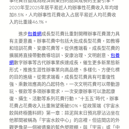
事花費日益成為經濟高東西的品質成長的主要引擎。
2020年至2025年居平易近人均辦事性花費收入年均增
加8.5%，人均辦事性花費收入占居平易近人均花費收
入的比重達46.1%。
進步
包養網
成長型花費比重對開釋辦事花費潛力具
有主要意義。辦事花費中包括大批成長型花費，如教導
和培訓花費、安康花費等。從供應端看，成長型花費的
擴展將直接帶動教導培訓、安康治理、文明創意、
包養
網
數字辦事等古代辦事業疾速成長，催生更多新業態新
形式，推進生涯性辦事業向高品德、多樣化、方便化標
的目的進級。從需求端看，成長型花費具有可重復性
強、乘數效應高的凸起特色，一次文明花費可以帶動游
玩、餐飲等多項辦事需求，一次安康辦事可以激起康
復、攝生、活動等系列花費行動。“十五五”時代，辦事
花費占花費收入比重無望衝破50%。從政策端《宇宙水
餃與終極醬料師》第一章：蒜泥與末日預兆廖沾沾坐在
他那間被稱為「宇宙水餃中心」的店裡，但這間店的外
觀更像是一個被遺棄的藍色塑膠棚，與「宇宙」或「中