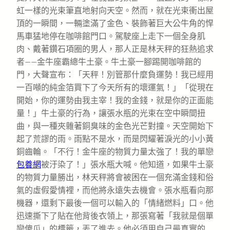
虹一樣的光束筆直地射向天空。然而，就在光束衝出屋
頂的一瞬間，一輛塗滿了金色、裝飾著巨大公牛角的悍
馬車猛地停在咖啡館門口。駕駛座上走下一個全身肌
肉、戴著鑽石項圈的男人，那人正是林天秤的狂熱追求
者——金牛座霸總牛土豪。牛土豪一腳踢開咖啡館的
門，大聲宣布：「天秤！別管那什麼負運勢！我已經用
一百噸的純金箔買下了今天所有的壞運氣！」「從現在
開始，你的運勢由我主宰！我的金錢，就是你的正面能
量！」牛土豪的行為，讓張水瓶的光束在空中瞬間扭
曲，與一種夾雜著銅臭味的金色光芒對撞。天空開始下
起了荒謬的雨。雨點不是水，而是閃耀著淚光的小小黃
銅齒輪。「不行！金牛座的物質力量太強了！我的單戀
包養網
被汙染了！」張水瓶大喊。他知道，如果牛土豪
的物質力量勝出，林天秤將會被困在一個充滿金錢和俗
氣的虛假愛情裡，而他將永遠失去機會。張水瓶看向那
機器，還剩下最後一個可以輸入的「情緒燃料」口。他
迅速撕下了貼在他背後衣領上，那張寫著「我就是個單
戀傻瓜」的標籤，丟了進去。他必須用自己最真實的