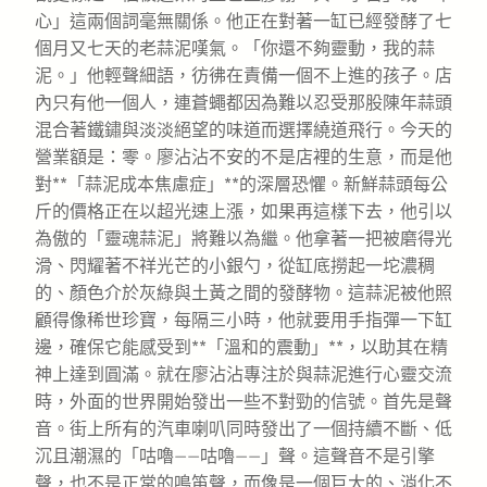
心」這兩個詞毫無關係。他正在對著一缸已經發酵了七
個月又七天的老蒜泥嘆氣。「你還不夠靈動，我的蒜
泥。」他輕聲細語，彷彿在責備一個不上進的孩子。店
內只有他一個人，連蒼蠅都因為難以忍受那股陳年蒜頭
混合著鐵鏽與淡淡絕望的味道而選擇繞道飛行。今天的
營業額是：零。廖沾沾不安的不是店裡的生意，而是他
對**「蒜泥成本焦慮症」**的深層恐懼。新鮮蒜頭每公
斤的價格正在以超光速上漲，如果再這樣下去，他引以
為傲的「靈魂蒜泥」將難以為繼。他拿著一把被磨得光
滑、閃耀著不祥光芒的小銀勺，從缸底撈起一坨濃稠
的、顏色介於灰綠與土黃之間的發酵物。這蒜泥被他照
顧得像稀世珍寶，每隔三小時，他就要用手指彈一下缸
邊，確保它能感受到**「溫和的震動」**，以助其在精
神上達到圓滿。就在廖沾沾專注於與蒜泥進行心靈交流
時，外面的世界開始發出一些不對勁的信號。首先是聲
音。街上所有的汽車喇叭同時發出了一個持續不斷、低
沉且潮濕的「咕嚕——咕嚕——」聲。這聲音不是引擎
聲，也不是正常的鳴笛聲，而像是一個巨大的、消化不