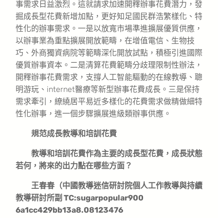
事需求日益激烈。這就請求加速開釋辦事花費潛力，發
掘成長型花費新增加點，更好知足國民群浩繁樣化、特
性化的辦事需求。一是以放寬市場準進擴展優質供應，
以辦事業為重點擴展開放範疇，在增值電信、生物技
巧、外商獨資病院等範疇深化開放試點，積極引進國際
優質辦事資本。二是清算花費範疇分歧理限制性辦法，
開釋辦事花費需求，支撐人工智能驅動的在線教導、聰
明游玩、internet醫療等新型辦事花費成長。三是保持
需求牽引，繚繞居平易近多樣化的花費需求做精做細特
性化辦事，進一個步驟擴展進級類辦事供應。
規范成長教導和培訓花費
教導和培訓花費作為主要的成長型花費，成長狀態
若何，將來的出力點在哪些方面？
王春春（中國教導迷信研討院個人工作教導與持續
教導研討所副 TC:sugarpopular900
6a1cc429bb13a8.08123476