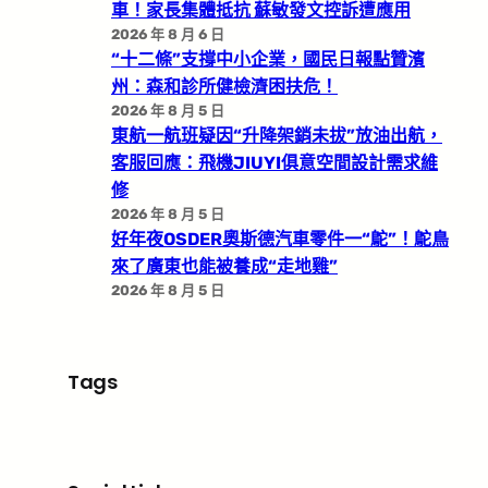
車！家長集體抵抗 蘇敏發文控訴遭應用
2026 年 8 月 6 日
“十二條”支撐中小企業，國民日報點贊濱
州：森和診所健檢濟困扶危！
2026 年 8 月 5 日
東航一航班疑因“升降架銷未拔”放油出航，
客服回應：飛機JIUYI俱意空間設計需求維
修
2026 年 8 月 5 日
好年夜OSDER奧斯德汽車零件一“鴕”！鴕鳥
來了廣東也能被養成“走地雞”
2026 年 8 月 5 日
Tags