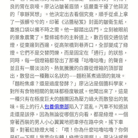
良的胃在哀嚎。廖沾沾皺著眉頭，這嚴重干擾了他蒜泥
的「寧靜冥想」。他決定出去看個究竟，順手從桌上拿
了一張髒兮兮的，印著《沾醬秘笈》封面的皺衛生紙，
塞進口袋以備不時之需。他一腳踏出店門，立刻被眼前
的景象震驚了。整條城市的主幹道上，數百個交通信號
燈，從東邊到西邊，從高架橋到巷弄口，全部變成了綠
燈。它們不是交替閃爍，而是固定在「通行」的狀態，
同時，每一個燈箱都發出了那種「咕嚕咕嚕」的聲音，
並且有一層淡淡的、熱氣騰騰的白霧從燈箱的頂部冒
出，散發出一種難以名狀的——麵粉蒸煮過頭的氣味。
「麵粉焦慮？還是過度發酵？」廖沾沾是個醬料學家，
對所有食物相關的氣味都極度敏感。他聞出來了，這是
一種只有在極度巨大的麵團因為壓力過大而散發出的氣
味。街上的行人
包養俱樂部
陷入了混亂。汽車不知道該
走還是該停，因為無論從哪個方向看，都是綠燈。一個
穿著西裝的男人小心翼翼地把車停在路中央，搖下車
窗，對著紅綠燈大喊：「喂！你為什麼咕嚕咕嚕？你倒
是紅一下啊！我要向左轉！綠燈沒用啊！」廖沾沾感覺