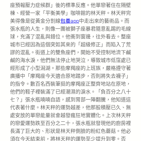
座預報壓力症候群」後的標準反應。他單戀著住在隔壁
棟、經營一家「平衡美學」咖啡館的林天秤。林天秤完
美得像是從黃金分割線
包養app
中走出來的藝術品。而
張水瓶的人生，則像一團被獅子座暴君隨意亂踢的毛線
球，充滿了混亂與錯位。他衝到窗邊，往外看去。整座
城市已經因為這個突如其來的「超級修正」而陷入了荒
謬的混亂。街道上的雙魚座們，開始不受控制地流下鹹
鹹的海水淚，他們無法停止地哭泣，導致城市低窪處已
經形成了小型潟湖。那些摩羯座的上班族，嚴格遵守著
廣播中「摩羯座今天適合原地踏步，否則將失去襪子」
的指令。數百名西裝筆挺的摩羯座正整齊地站在原地，
他們的鞋子裡裝滿了已經潮濕的淚水。「負百分之八十
七？」張水瓶喃喃自語，感到胃部一陣翻騰，他知道這
代表著什麼。林天秤的運勢越差，他那股積壓已久、無
處安放的單戀能量就會越發瘋狂地實體化。上次林天秤
的戀愛運勢跌至百分之二十，張水瓶就發現他的廚房裡
長滿了巨大的、形狀是林天秤側臉的粉紅色蘑菇。他必
須在今天結束前，將林天秤的運勢至少提升到零。否