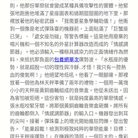
則，他那份單戀就會變成某種具備攻擊性的實體。他緊
張地跑進他堆滿了星座圖表和過期甜甜圈的地下室，那
裡放著他的秘密武器。「我需要星象學輔助儀！」他衝
到一個像是老式彈珠臺的機器前，上面貼滿了「巨蟹座
已哭」、「處女座勿碰」等警告標籤。這是他用廢棄的
唱片機和一個不知名的外星計算器改造而成的「情感調
節器」。他必須輸入一種極具感染力的正面情緒作為燃
料，來抵抗那負面的
包養網單次
運勢波。「水瓶座的優
勢，就是超脫一切的理性與冷靜…才怪！我只有一腔熱
血的傻氣啊！」他絕望地低吼。他看了一眼腳邊。那裡
放著一個他為林天秤準備了兩年的禮物：一個用一萬塊
小小的天秤座黃銅齒輪組成的音樂盒。他從未送出，因
為害怕被拒絕。這份害怕，就是純度最高的單戀情感。
張水瓶咬緊牙關，將那個黃銅齒輪音樂盒砸爛，將所有
的齒輪都倒入「情感調節器」的輸入口。機器發出刺耳
的尖叫，接著，彈珠臺上的燈光開始瘋狂閃爍，發出警
告。「能量超載！檢測到極致純粹的單戀能量！目標：
提升天秤座運勢！」在機器的頂部，一個巨大的、像彩