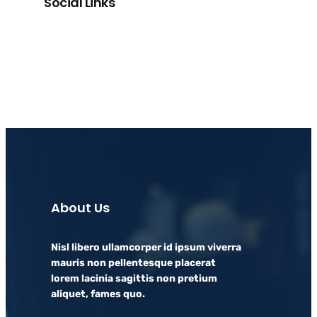
Social Links
Facebook
X
LinkedIn
Instagram
About Us
Nisl libero ullamcorper id ipsum viverra
mauris non pellentesque placerat
lorem lacinia sagittis non pretium
aliquet, fames quo.