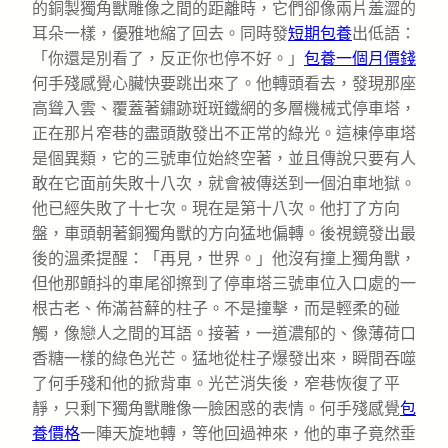
的銅製獨角獸雕像之間的距離時，它們卻像兩片羞澀的
耳朵一樣，優雅地縮了回去。同時發
短期包養
出低語：
「你還是別看了，反正你也停不好。」
包養一個月價錢
何手殘感覺心臟快要跳出來了。他轉頭看去，發現那座
高聳入雲、覆蓋著鏽跡斑斑鐵網的多層機械式停車塔，
正在那片窄巷的盡頭散發出不正常的綠光。這棟停車塔
是個異類，它的三號車位始終空著，並且傳說只要有人
敢在它面前失敗十八次，就會被傳送到一個泊車地獄。
他已經失敗了十七次。現在是第十八次。他打了方向
盤，車頭朝著銅獨角獸的方向猛地偏轉。後視鏡發出最
後的溫柔提醒：「再見，世界。」他沒有撞上獨角獸，
但他那顫抖的車尾卻擦到了停車塔三號車位入口處的一
根古老、佈滿苔蘚的柱子。不是撞擊，而是輕柔的碰
觸，像戀人之間的耳語。接著，一道濃郁的、像薄荷口
香糖一樣的綠色光芒。猛地從柱子爆發出來，瞬間吞噬
了何手殘和他的掀背車。光芒消失後，窄巷恢復了平
靜，只剩下獨角獸雕像一臉困惑的表情。何手殘感覺
包
養價格
一陣天旋地轉，等他回過神來，他的車子竟然垂