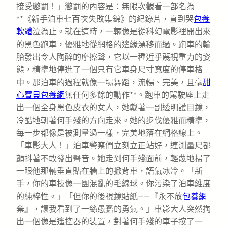
接受懲罰！」懲罰的內容是：無限次觀看一部名為
**《新手泊車七百次失敗集錦》的紀錄片，直到哭
包養
軟體
泣為止。就在這時，一輛像是從科幻電影裡開出來
的黑色跑車，優雅地從網格的邊緣漂移而過。跑車的輪
胎發出令人陶醉的摩擦聲，它以一種近乎蔑視重力的姿
態，精準地停進了一個只有它車身尺寸寬度的停車格
中。那泊車的過程就像一場舞蹈，流暢、完美，且毫
甜
心寶貝包養網
無任何多餘的動作**。跑車的駕駛座上走
出一個全身黑色皮衣的女人，她戴著一副透明護目鏡，
冷酷地朝著何手殘的方向走來。她的步伐優雅而精準，
每一步都像是被測量過一樣，完美地落在網格線上。
「車影大人！」泊車警察們立刻立正站好，連測量尺都
顫抖著不敢發出聲音。她走到何手殘面前，輕蔑地掃了
一眼他那輛垂直貼在牆上的掀背車，語氣冰冷。「新
手，你的車技像一團混亂的毛線球。你污染了泊車維度
的純粹性。」「但你的後視鏡貼紙——『永不放
包養網
棄』，讓我看到了一絲愚蠢的勇氣。」車影大人突然掏
出一個像是遙控器的裝置，對著何手殘的車子按了一