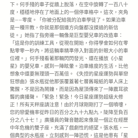
下。何手殘的車子從牆上脫落，在空中旋轉了一百八十
度，穩穩地停在了地面上的一個停車格中。這次，夾角
是——零度。「你被分配給我的泊車學徒了。如果泊車
是一種宗教，你就是那個連方向盤都沒摸過的新信
徒。」她指了指旁邊一輛像是巨型嬰兒車的改造車：
「這是你的訓練工具，從現在開始，你得學會如何在零
點零零一秒內，將這輛車精準停入對面的針眼大小的車
位裡。」何手殘看著那輛閃閃發光、還在播放《小星
星》的嬰兒車，感到一陣眩暈。泊車維度的生活，比他
想象中還要無理頭一百萬倍。《失控的星座運勢與單戀
狂想曲》張水瓶從他那張覆蓋著七層舊報紙的單人床上
驚醒，不是因為鬧鐘，而是因為屋頂傳來了一陣震耳欲
聾的廣播聲。「緊急！緊急！今日星座運勢超級大修
正！所有天秤座請注意！由於月球剛剛打了一個噴嚏，
您的戀愛機率從昨日的百分之九十九點九，陡降至負百
分之八十七！」廣播員的聲音聽起來像是一個正在經歷
中年危機的雙子座，充滿了戲劇性的絕望。張水瓶，一
個典型的水瓶座，立刻感到一陣恐慌，這是他患有「星