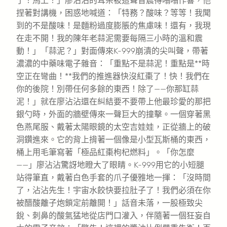
了！馬上！」廖沾沾的耳朵被這聲音震得嗡嗡作響，他
捏著對講機，困惑地喊道：「特務？酸味？等等！我聞
到的不是酸味！是麵粉過度膨脹的焦慮味！還有，我現
在走不開！我的陳年老蒜泥需要每隔三小時的溫和震
動！」「蒜泥？」對面傳來K-999崩潰的尖叫聲，帶著
濃濃的中藥味電子雜音：「重點不是蒜泥！重點是**時
空正在彎曲！**我們的推進器快沒紅棗了！快！我們在
你的後院！別帶任何多餘的東西！除了——你那缸蒜
泥！」就在廖沾沾還在糾結要不要帶上他最珍愛的那把
銀勺時，外面的牆壁傳來一聲巨大的撞擊。一個穿著黑
色燕尾服、戴著太陽眼鏡的太空吉娃娃，正從牆上的破
洞鑽進來。它的背上揹著一個像是小型瓦斯桶的東西，
桶上用毛筆寫著「極品紅棗枸杞燃料」。「你怎麼
——」廖沾沾驚訝地瞪大了眼睛。K-999用它的小短腿
站得筆直，戴著白色手套的爪子優雅地一揮：「沒時間
了，沾沾先生！宇宙水餃快要拉肚子了！我們必須在你
被醋酸離子炮鎖定前離開！」話音未落，一股極致尖
銳、刺鼻的酸氣猛地從店門口灌入，伴隨著一個狂妄自