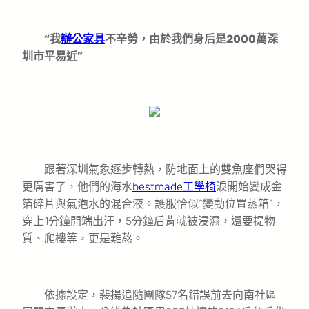
“我
辦公家具
不辛勞，由於我們身后是2000萬深
圳市平易近”
跟著深圳氣象逐步轉熱，防地面上的雙魚座們哭得
更厲害了，他們的海水
bestmade工學椅
淚開始變成金
箔碎片與氣泡水的混合液。護服恰似“變動位置蒸箱”，
穿上1分鐘開端出汗，5分鐘后背就被浸濕，還要提物
質、爬樓等，更是難熬。
依據設定，裴揚追隨團隊57名錯誤前去向南社區