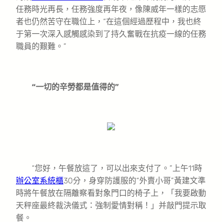
任務時光再長，任務強度再年夜，像陳威年一樣的志愿
者也仍然苦守在職位上，“在這個經過歷程中，我也終
于第一次深入感觸感染到了持久奮戰在抗疫一線的任務
職員的艱難。”
“一切的辛勞都是值得的”
“您好，午餐放這了，可以出來支付了。”上午11時
辦公室系統櫃
30分，身穿防護服的“外賣小哥”黃建文準
時將午餐放在隔離察看對象門口的椅子上，「我要啟動
天秤座最終裁決儀式：強制愛情對稱！」并敲門提示取
餐。