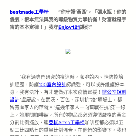
bestmade工學椅
“你守護‘黃區’，「張水瓶！你的
傻氣，根本無法與我的噸級物質力學抗衡！財富就是宇
宙的基本定律！」我守
Enjoy121
護你”
“我有過專門研究的疫這時，咖啡館內。情防控培
訓經歷，防護
100室內設計
認識強，可以或許維護好本
身，我有決計、有才能做好本次疫情聲援！
辦公室規劃
設計
”盧慶說。在武漢、百色、深圳抗“疫”疆場上，都
留有盧家人的萍蹤。“這幾年家人一向奮戰在抗‘疫’一線
上，她那間咖啡館，所有的物品都必須遵循嚴格的黃金
分割比例擺放，連
亞梭Artso工學椅
咖啡豆都必須以五
點三比四點七的重量比例混合。在他們的影響下，我也