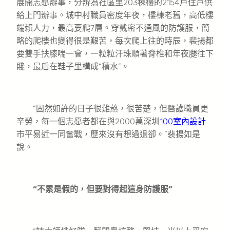
展開志愿辦事，分辨為社區里203棟樓的2154戶住戶供
給上門辦事。城中村職員密度年夜，樓棟老舊，高低樓
端賴人力，最高要爬7層。穿戴密不通風的防護服，簡
略的爬樓也變得很是艱苦，每次爬上往的時辰，裴揚都
要雙手扶膝喘一會，一粒粒汗珠順著脊椎和年夜腿往下
賤，最后在鞋子里構成“積水”。
“固然如許的日子很難熬，很苦楚，但醫護職員更
辛勞，每一個志愿者都在與2000萬深圳
100室內設計
市平易近一同奮戰，歷來沒有想過退卻。”裴揚如是
說。
“不累是假的，但要對得起這身防護服”