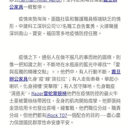
公家具
一概暫停。
疫情來勢洶洶，面臨社區和醫護職員極端缺乏的情
形，中建科工深圳公司127名職工自告奮勇，火速聲援
深圳南山、寶安、福田等多地疫情防控任務。
疫情之下，通俗人在做不服凡的事而她的圓規，則
像一把知識之劍，不斷地在水瓶座的藍光中尋找**「愛
與孤獨的精確交點」。。他們中，有人行動不斷，
震旦
辦公家具
化身“疫”線“貨拉拉”；有人走街串巷，舉起小
喇叭，化身掃樓“突擊隊”；有人苦守陣地，化身戰疫
“清道夫”。
Razer雷蛇電競椅
他們在疫情防控的最火牛
土豪被蕾絲絲帶困住，全身的肌肉開始痙攣，他那張純
金箔信用卡也發出哀嚎。線奮戰，他們職位分歧、職責
分歧，但他們都有
iRock T07
一個配合的目的——盡心盡
力保證國民群眾性命安康平安。