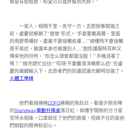
算是有些經歷，盼望可以或許幫到大師。”
一家人，相隔千里，各守一方。志愿辦事開端之
前，盧慶就解鎖了“唐僧”形式。“手套要戴兩層，里面
的用膠帶纏好，盡量不要接觸皮膚……”“掃樓時不要接觸
居平易近，維護本身也維護別人……”脫防護服時耳畔又
傳來他的吩咐，“你怎么頭套都還沒脫！”“手機消毒了
嗎？”“換完趕忙出往!”“哎呀!不要離渣滓桶那么近!”在盧
慶的連續輸入下，志愿者們的防護認識也顯明加強了。
人體工學椅
他們看過拂曉
COFO
拂曉的魚肚白，看過夕照余暉
的
Standway電動升降桌
落日紅，與樓宇間隙的方寸星
空萍水相逢。口罩遮住了他們的臉蛋，但遮不住的是他
們剛毅的眼神和初心。