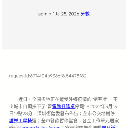
admin
·
1 月 25, 2026
·
分數
requestId:6974f04b9366f8.54478182.
近日，全國多地正在遭受外鄉疫情的“倒春冷”，不
少城市自願按下了“暫
電動升降桌
停鍵”。2022年3月13
日19點28分，深圳衛健委發布佈告：全市公交地鐵停
護脊工學椅
運；全市餐飲暫停堂食；各企工作單元居家
辦公
Herman Miller Aeron
；室內密閉場合運動
震旦辦