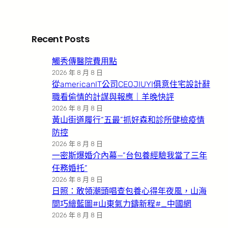
Recent Posts
觸秀傳醫院費用點
2026 年 8 月 8 日
從americanIT公司CEOJIUYI俱意住宅設計辭
職看偷情的計謀與報應｜羊晚快評
2026 年 8 月 8 日
黃山街道履行“五最”抓好森和診所健檢疫情
防控
2026 年 8 月 8 日
一密斯爆婚介內幕—”台包養經驗我當了三年
任務婚托”
2026 年 8 月 8 日
日照：敢領潮頭唱查包養心得年夜風，山海
間巧繪藍圖#山東氣力鑄新程#_中國網
2026 年 8 月 8 日