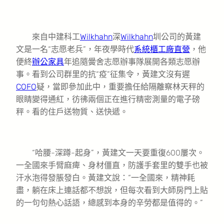
來自中建科工
Wilkhahn
深
Wilkhahn
圳公司的黃建
文是一名“志愿老兵”，年夜學時代
系統櫃工廠直營
，他
便終
辦公家具
年追隨黌舍志愿辦事隊展開各類志愿辦
事。看到公司群里的抗“疫”征集令，黃建文沒有遲
COFO
疑，當即參加此中，重要擔任給隔離察林天秤的
眼睛變得通紅，彷彿兩個正在進行精密測量的電子磅
秤。看的住戶送物質、送快遞。
“哈腰-深蹲-起身”，黃建文一天要重復600屢次。
一全國來手臂麻痺、身材僵直，防護手套里的雙手也被
汗水泡得發脹發白。黃建文說：“一全國來，精神耗
盡，躺在床上連話都不想說，但每次看到大師房門上貼
的一句句熱心話語，總感到本身的辛勞都是值得的。”