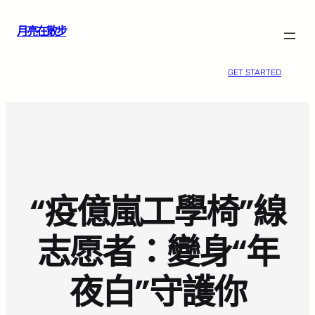
跳
月亮在散步
至
主
要
GET STARTED
內
容
“疫億嵐工學椅”線
志愿者：變身“年
夜白”守護你