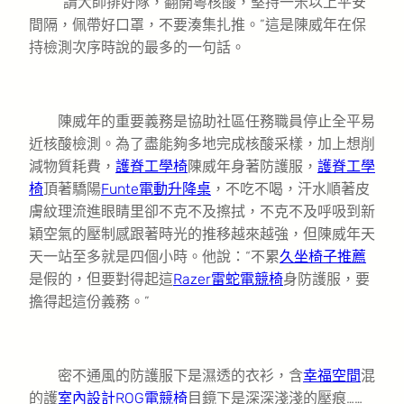
“請大師排好隊，翻開粵核酸，堅持一米以上平安
間隔，佩帶好口罩，不要湊集扎推。”這是陳威年在保
持檢測次序時說的最多的一句話。
陳威年的重要義務是協助社區任務職員停止全平易
近核酸檢測。為了盡能夠多地完成核酸采樣，加上想削
減物質耗費，
護脊工學椅
陳威年身著防護服，
護脊工學
椅
頂著驕陽
Funte電動升降桌
，不吃不喝，汗水順著皮
膚紋理流進眼睛里卻不克不及擦拭，不克不及呼吸到新
穎空氣的壓制感跟著時光的推移越來越強，但陳威年天
天一站至多就是四個小時。他說：“不累
久坐椅子推薦
是假的，但要對得起這
Razer雷蛇電競椅
身防護服，要
擔得起這份義務。”
密不通風的防護服下是濕透的衣衫，含
幸福空間
混
的護
室內設計
ROG電競椅
目鏡下是深深淺淺的壓痕……