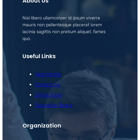
About Us
Nisl libero ullamcorper id ipsum viverra
mauris non pellentesque placerat lorem
lacinia sagittis non pretium aliquet, fames
quo.
Useful Links
Help Center
Contact Us
Online Form
Education Board
Organization