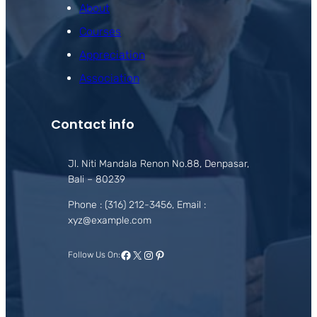
About
Courses
Appreciation
Association
Contact info
Jl. Niti Mandala Renon No.88, Denpasar,
Bali – 80239
Phone : (316) 212-3456, Email :
xyz@example.com
Facebook
X
Instagram
Pinterest
Follow Us On: