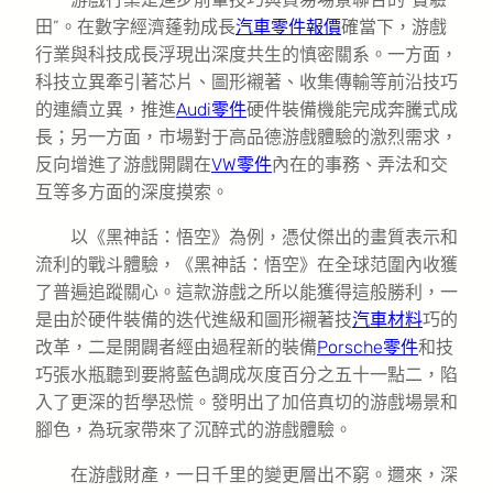
田”。在數字經濟蓬勃成長
汽車零件報價
確當下，游戲
行業與科技成長浮現出深度共生的慎密關系。一方面，
科技立異牽引著芯片、圖形襯著、收集傳輸等前沿技巧
的連續立異，推進
Audi零件
硬件裝備機能完成奔騰式成
長；另一方面，市場對于高品德游戲體驗的激烈需求，
反向增進了游戲開闢在
VW零件
內在的事務、弄法和交
互等多方面的深度摸索。
以《黑神話：悟空》為例，憑仗傑出的畫質表示和
流利的戰斗體驗，《黑神話：悟空》在全球范圍內收獲
了普遍追蹤關心。這款游戲之所以能獲得這般勝利，一
是由於硬件裝備的迭代進級和圖形襯著技
汽車材料
巧的
改革，二是開闢者經由過程新的裝備
Porsche零件
和技
巧張水瓶聽到要將藍色調成灰度百分之五十一點二，陷
入了更深的哲學恐慌。發明出了加倍真切的游戲場景和
腳色，為玩家帶來了沉醉式的游戲體驗。
在游戲財產，一日千里的變更層出不窮。邇來，深