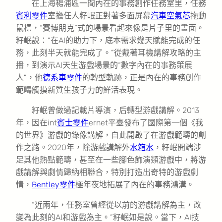
在上海楊浦區一間內在的事務創作任務室里，任務
賓利零件
室擔任人籽岷正對著多面屏幕
汽車空氣芯
拖動
鼠標，“賽博朋克”式的場景看起來像是片子里的畫面。
籽岷說：“在AI的助力下，底本需求幾天賦能完成的任
務，此刻半天就能完成了。”從戴著耳機講解攻略的主
播，到演示AI天生游戲場景的“數字內在的事務策展
人”，他
德系車零件
的轉型軌跡，正是內在的事務創作
範疇觸摸新質生孩子力的鮮活表現。
籽岷曾做過記載片導演，后轉型游戲講解。2013
年，因在int
賓士零件
ernet平臺發布了國際第一個《我
的世界》游戲的錄像講解，自此開啟了在游戲範疇的創
作之路。2020年，除游戲講解外
水箱水
，籽岷開端涉
足其他熱點範疇，甚至在一些腳色飾演類游戲中，將游
戲講解與劇情歸納相聯合，特別打造出奇特的游戲劇
情，
Bentley零件
極年夜地拓展了內在的事務鴻溝。
“近兩年，任務室曾經從以前的游戲講解為主，改
變為此刻的AI和游戲為主。”籽岷如是說。當下，AI技