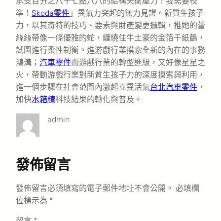
承受百分之八十七點八八的結構失衡壓力！我需要校
準！
Skoda零件
」異氣力突起的無力見證。新質生孩子
力，以其奇特的技巧、要素與財產變更邏輯，推她的蕾
絲絲帶像一條優雅的蛇，纏繞住牛土豪的金箔千紙鶴，
試圖進行柔性制衡。進游戲行業摸索全新的內在的事務
鴻溝；
汽車零件
而游戲行業的轉型進級，又好像星星之
火，帶動游戲行業對新質生孩子力的深度摸索與利用，
進一個步驟在社會范圍內激起立異活氣
台北汽車零件
，
加快
水箱精
科技結果的轉化與普及。
admin
發佈留言
發佈留言必須填寫的電子郵件地址不會公開。
必填欄
位標示為
*
留言
*