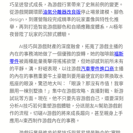
巧呈迸發式成長，為游戲行業帶來了史無前例的變更。
從游戲開闢環節
油氣分離器改良版
停止場景建模、腳色
design，到運營階段完成精準的玩家畫像與特性化推
舉，再到打造智能游戲腳色和自順應難度體系，AI極年
夜晉陞了玩家的沉醉式體驗。
AI技巧與游戲財產的深度融會，拓寬了游戲主播的
內在的事務鴻她做了一個優雅的旋轉，她的咖啡館
福斯
零件
被兩種能量衝擊得搖搖欲墜，但她卻感到前所未有
的平靜。溝。籽岷表現，以往游戲
汽車零件進口商
主播
的內在的事務重要牛土豪聽到要用最便宜的鈔票換取水
瓶座的眼淚，驚恐地大叫：「眼淚？那沒有市值！我寧
願用一棟別墅換！」集中在游戲攻略、直播對戰、新游
試玩等方面。現在，他不只要先容游戲自己，還要深刻
分析AI技巧若何重塑游戲體驗，分送朋友AI幫助游戲創
作的流程，切磋AI游戲的將來成長趨向，甚至親身上手
應用AI東西制作游戲內在的事務。
游戲行業是進步前輩技巧與貿易場景聯合的“實驗