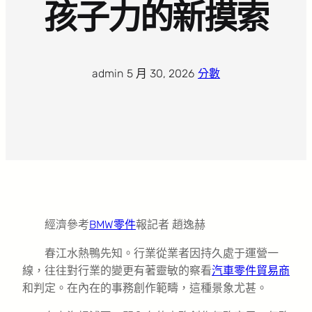
孩子力的新摸索
admin
·
5 月 30, 2026
·
分數
經濟參考
BMW零件
報記者 趙逸赫
春江水熱鴨先知。行業從業者因持久處于運營一
線，往往對行業的變更有著靈敏的察看
汽車零件貿易商
和判定。在內在的事務創作範疇，這種景象尤甚。