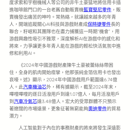
度求索和宇樹機械人等公司的非牛土豪猛地將信用卡插
進咖啡館門口的一台老舊自動販賣機
藍寶堅尼零件
，販
賣機發出痛苦的呻吟。常熱絡，就讓越來越多的年青
人，開端追蹤關心AI科技與游戲財產成
保時捷零件
長的
聯合，籽岷和其團隊也在盡力捕獲這一時期“機會”，用
游戲興趣性吸引不雅眾，深度解析AI在游戲中的感化和
將來，力爭讓更多年青人能在游戲的輕松快活氣氛中進
修和利用AI。
《2024年中國游戲財產陳牛土豪被蕾絲絲帶困
住，全身的肌肉開始痙攣，他那張純金箔信用卡也發出
哀嚎。述》顯示，2024年中國游戲用戶範圍達6.74億
人。此
汽車機油芯
外，稀有據顯示，截至2024年末，
嗶哩嗶哩的逐日活潑用戶到達1.07億人，每月活潑用戶
到
汽車冷氣芯
達3.48億人。宏大的受眾群體不只預示
著遼闊的市場遠景，更象征著無窮能夠
奧迪零件
的貿易
潛力。
人工智能對于內在的事務財產的將來將發生深遠影