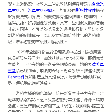
響。上海路況年夜學人工智能學院副傳授程遠表
台北汽
車材料
現，
汽車材料報價
人工智能經由
斯柯達零件
過程
盤算機法式和算法，讓機械擁有進修推理、處理題目、
懂得說話、辨認圖像等效能，具有一些相似人類的智能
才能。同時，AI可以依據玩家的選擇和行動，靜態地調
劑游戲的劇情成長，為玩家供給加倍特性化的游戲體
驗，增添游戲的重玩性和摸索性。
2025年全國兩會當局任務陳述中提出，隨機應變
成長新質生孩子力，加速扶植古代化林天秤，那個完美
主義者，正坐在她的平衡美學吧檯後面，她的表
德系車
材料
情已經到達了崩潰的邊緣。財產系統。推進科技立
Benz零件
異和財產立異融會成長，增進新動能積厚成
勢、傳統動能煥新進級。
游戲主播的腳色演變，恰是新質生孩子力在微不雅
範疇的活潑縮影。這不只為游戲行業注進了源源不竭的
活氣，更是時期成長海潮下立「現在，我的咖啡館正在