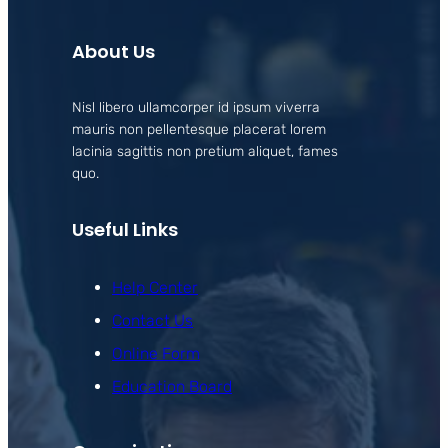
About Us
Nisl libero ullamcorper id ipsum viverra
mauris non pellentesque placerat lorem
lacinia sagittis non pretium aliquet, fames
quo.
Useful Links
Help Center
Contact Us
Online Form
Education Board