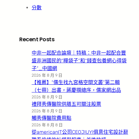
分數
Recent Posts
中非一起配合論壇｜特稿：中非一起配合豐
盛非洲國民的“糧袋子”和“錢查包養網心得袋
子”_中國網
2026 年 8 月 9 日
【推薦】“儒生找九宮格空間文叢”第二輯
（七冊）出書，蔣慶撰總序，儒家網出品
2026 年 8 月 9 日
禮拜秀傳醫院供膳五可關注股票
2026 年 8 月 9 日
觸秀傳醫院費用點
2026 年 8 月 8 日
從americanIT公司CEOJIUYI俱意住宅設計辭