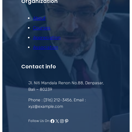
Organization
About
Courses
Appreciation
Association
Contact info
Jl. Niti Mandala Renon No.88, Denpasar,
Bali – 80239
Phone : (316) 212-3456, Email :
xyz@example.com
Facebook
X
Instagram
Pinterest
Follow Us On: