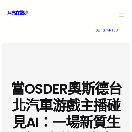
跳
月亮在散步
至
主
要
GET STARTED
內
容
當OSDER奧斯德台
北汽車游戲主播碰
見AI：一場新質生