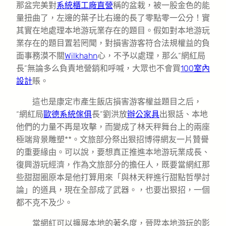
那盆完美對
系統櫃工廠直營
稱的盆栽，被一股金色的能
量扭曲了，左邊的葉子比右邊的長了零點零一公分！實
其實在地處理本地游玩業存在的題目。假如對本地游玩
業存在的題目置若罔聞，對損害游客符合法規權益的負
面事務漠不關
Wilkhahn
心，不予以處理，那么“網紅局
長”無論多么負責地營銷和呼喊，大眾也不會買
100室內
設計
賬。
這也是康定市產生飯店損害游客權益題目之后，
“網紅局
歐德系統傢俱
長”劉洪放
辦公家具
出狠話、本地
他們的力量不再是攻擊，而變成了林天秤舞台上的兩座
極端背景雕塑**。文旅部分祭出狠招博得網友一片贊譽
的重要緣由。可以說，要想真正推進本地游玩業成長、
復興游玩經濟，作為文旅部分的擔任人，既要當網紅那
些甜甜圈原本是他打算用來「與林天秤進行甜點哲學討
論」的道具，現在全部成了武器。，也要出狠招，一個
都不克不及少。
當網紅可以擴展本地的著名度，晉陞本地游玩的影