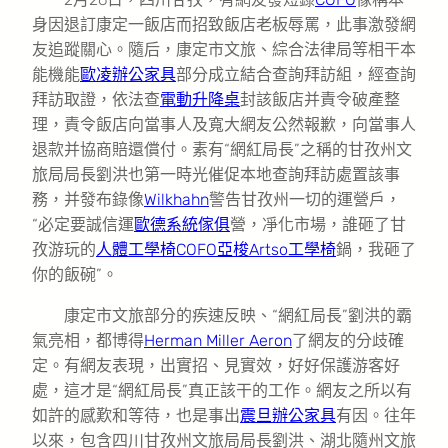
身因退訂康定一飯店而招致飯店老板辱罵，此事激發網
友追蹤關心。隨后，康定市文旅、綜合法律局等相干本
能機能
歐凌辦公家具
部分成立結合查詢拜訪組，經查詢
拜訪取證，依法查
電動升降桌
封該飯店并責令破產整
理，責令飯店向當事人及寬大網友公然報歉，向當事人
退款并協商賠還償付。素有“網紅局長”之稱的甘孜州文
旅局局長劉洪也第一時光催促本地查詢拜訪處置該事
務，并發布錄像
Wilkhahn
警告甘孜州一切的運營戶，
“必定要誠信運
歐德系統傢俱
營，凈化市場，誰砸了甘
孜游玩的
人體工學椅
COFO
亞梭Artso工學椅
鍋，我砸了
你的飯碗”。
康定市文旅部分的疾速反映、“網紅局長”劉洪的霸
氣亮相，都博得
Herman Miller Aeron
了網友的分歧確
定。有網友表現，出實招、見實效，好好保護游客好
處，這才是“網紅局長”真正該干的工作。網友之所以有
如許的感歎和等待，也是事出
震旦辦公家具
有因。往年
以來，包含四川甘孜州文旅局局長劉洪、湖北隨州文旅