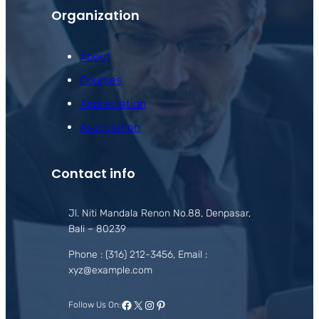
Organization
About
Courses
Appreciation
Association
Contact info
Jl. Niti Mandala Renon No.88, Denpasar,
Bali – 80239
Phone : (316) 212-3456, Email :
xyz@example.com
Facebook
X
Instagram
Pinterest
Follow Us On: