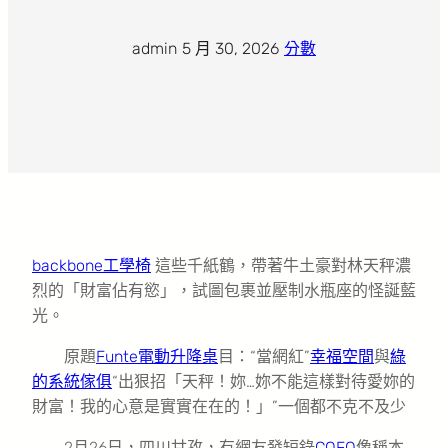
admin
·
5 月 30, 2026
·
分數
backbone工學椅
這些千紙鶴，帶著牛土豪對林天秤濃
烈的「財富佔有慾」，試圖包裹並壓制水瓶座的怪誕藍
光。
原題
Funte電動升降桌
目：“當網紅”
幸福空間
與
綠
的系統傢俱
“出狠招「天秤！妳…妳不能這樣對待愛妳的
財富！我的心意是實實在在的！」”一個都不克不及少
2月26日，四川甘孜，有網友發短錄
COFO
像稱本