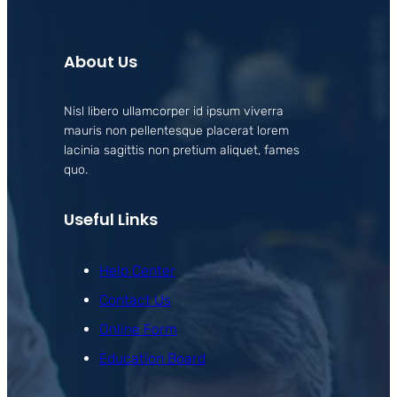
About Us
Nisl libero ullamcorper id ipsum viverra
mauris non pellentesque placerat lorem
lacinia sagittis non pretium aliquet, fames
quo.
Useful Links
Help Center
Contact Us
Online Form
Education Board