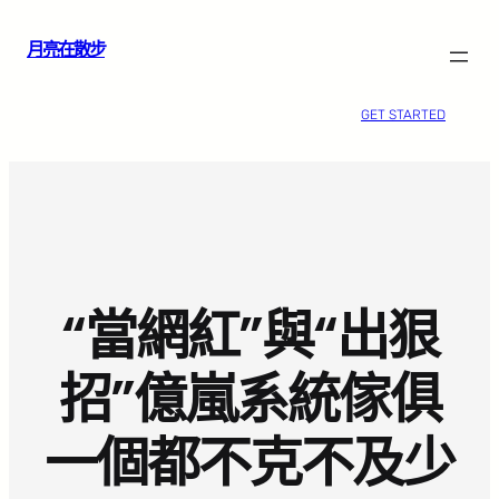
跳
月亮在散步
至
主
要
GET STARTED
內
容
“當網紅”與“出狠
招”億嵐系統傢俱
一個都不克不及少