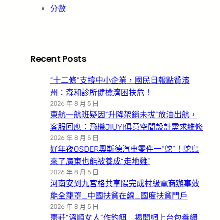
分數
Recent Posts
“十二條”支撐中小企業，國民日報點贊濱
州：森和診所健檢濟困扶危！
2026 年 8 月 5 日
東航一航班疑因“升降架銷未拔”放油出航，
客服回應：飛機JIUYI俱意空間設計需求維修
2026 年 8 月 5 日
好年夜OSDER奧斯德汽車零件一“鴕”！鴕鳥
來了廣東也能被養成“走地雞”
2026 年 8 月 5 日
河南安到九宮格共享陽完成村級電商辦事效
能全籠罩_中國扶貧在線_國度扶貧門戶
2026 年 8 月 5 日
棗莊”溫順女人”作釣餌 揭開網上台包養網