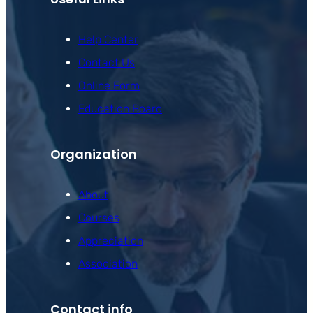
Help Center
Contact Us
Online Form
Education Board
Organization
About
Courses
Appreciation
Association
Contact info