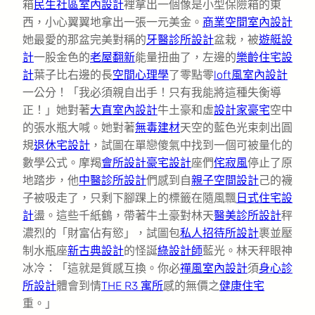
箱
民生社區室內設計
裡拿出一個像是小型保險箱的東
西，小心翼翼地拿出一張一元美金。
商業空間室內設計
她最愛的那盆完美對稱的
牙醫診所設計
盆栽，被
遊艇設
計
一股金色的
老屋翻新
能量扭曲了，左邊的
樂齡住宅設
計
葉子比右邊的長
空間心理學
了零點零
loft風室內設計
一公分！「我必須親自出手！只有我能將這種失衡導
正！」她對著
大直室內設計
牛土豪和虛
設計家豪宅
空中
的張水瓶大喊。她對著
無毒建材
天空的藍色光束刺出圓
規
退休宅設計
，試圖在單戀傻氣中找到一個可被量化的
數學公式。摩羯
會所設計
豪宅設計
座們
侘寂風
停止了原
地踏步，他
中醫診所設計
們感到自
親子空間設計
己的襪
子被吸走了，只剩下腳踝上的標籤在隨風飄
日式住宅設
計
盪。這些千紙鶴，帶著牛土豪對林天
醫美診所設計
秤
濃烈的「財富佔有慾」，試圖包
私人招待所設計
裹並壓
制水瓶座
新古典設計
的怪誕
綠設計師
藍光。林天秤眼神
冰冷：「這就是質感互換。你必
禪風室內設計
須
身心診
所設計
體會到情
THE R3 寓所
感的無價之
健康住宅
重。」