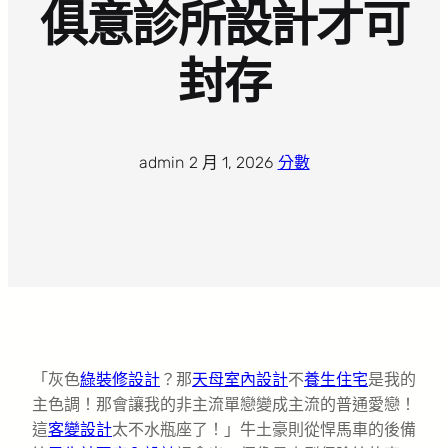
俱意診所設計才可
封存
admin
·
2 月 1, 2026
·
分數
「灰色
綠裝修設計
？那
天母室內設計
不
養生住宅
是我的
主色調！那會讓我的非主流單戀變成主流的普通愛戀！
這
客變設計
太不水瓶座了！」牛土豪則從悍馬車的後備