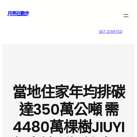
跳
月亮在散步
至
主
要
GET STARTED
內
容
當地住家年均排碳
達350萬公噸 需
4480萬棵樹JIUYI