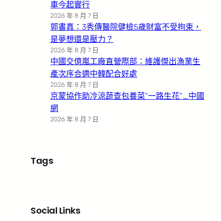
車今起實行
2026 年 8 月 7 日
郭書真：3秀傳醫院健檢5歲財富不受拘束，
是夢想還是壓力？
2026 年 8 月 7 日
中國交億嵐工廠直營際部：維護傑出漁業生
產次序合適中韓配合好處
2026 年 8 月 7 日
京蒙協作助冷涼蔬查包養菜“一路生花”_中國
網
2026 年 8 月 7 日
Tags
Social Links