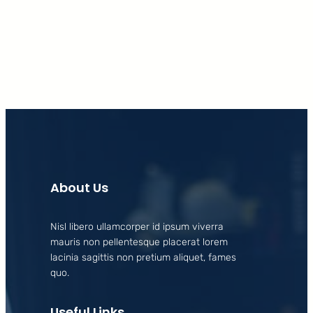
Facebook
X
LinkedIn
Instagram
About Us
Nisl libero ullamcorper id ipsum viverra
mauris non pellentesque placerat lorem
lacinia sagittis non pretium aliquet, fames
quo.
Useful Links