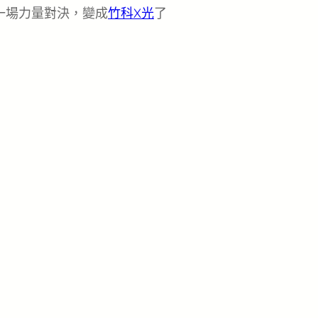
一場力量對決，變成
竹科X光
了