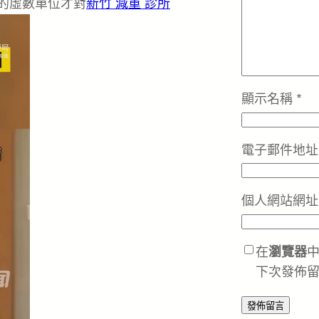
的虛數單位才對
新竹 減重 診所
顯示名稱
*
電子郵件地
個人網站網址
在
瀏覽器
下次發佈