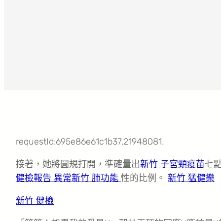
requestId:695e86e61c1b37.21948081.
接著，她將圓規打開，準確量出
新竹 子宮頸疫苗
七
健檢報告 異常
新竹 肺功能
性的比例。
新竹 猛健樂
新竹 健檢