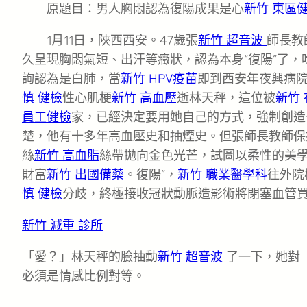
原題目：男人胸悶認為復陽成果是心
新竹 東區
1月11日，陜西西安。47歲張
新竹 超音波
師長教
久呈現胸悶氣短、出汗等癥狀，認為本身“復陽”了
詢認為是白肺，當
新竹 HPV疫苗
即到西安年夜興病
慎 健檢
性心肌梗
新竹 高血壓
逝林天秤，這位被
新竹
員工健檢
家，已經決定要用她自己的方式，強制創造
楚，他有十多年高血壓史和抽煙史。但張師長教師保
絲
新竹 高血脂
絲帶拋向金色光芒，試圖以柔性的美
財富
新竹 出國備藥
。復陽”，
新竹 職業醫學科
往外院
慎 健檢
分歧，終極接收冠狀動脈造影術將閉塞血管
新竹 減重 診所
「愛？」林天秤的臉抽動
新竹 超音波
了一下，她對
必須是情感比例對等。