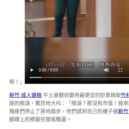
啊！」
新竹 成人健檢
牛土豪聽到要用最便宜的鈔票換取
竹
座的眼淚，驚恐地大叫：「眼淚？那沒有市值！我寧
羯座們停止了原地踏步，他們感到自己的襪子被
新竹
腳踝上的標籤在隨風飄盪。