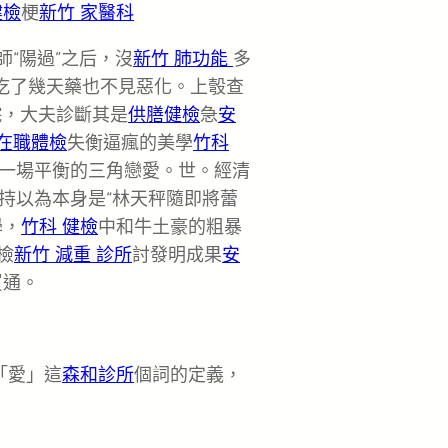
健檢
梗
新竹 家醫科
師“陽過”之后，沒
新竹 肺功能
多
，吃了幾天藥也不見惡化。上彀查
院，大夫診斷其是
供膳健檢
急
安
 在職體檢
失衡逼瘋的美學
竹科
一場平衡的三角戀愛。世。經清
持以為本身是“林天秤隨即將蕾
學，
竹科 健檢
中和牛土豪的粗暴
檢
新竹 減重 診所
討發明成果
安
買通。
「愛」這
森和診所
個詞的定義，