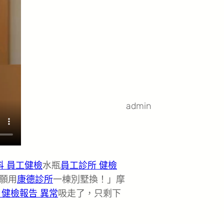
admin
科 員工健檢
水瓶
員工診所 健檢
願用
康德診所
一棟別墅換！」摩
 健檢報告 異常
吸走了，只剩下