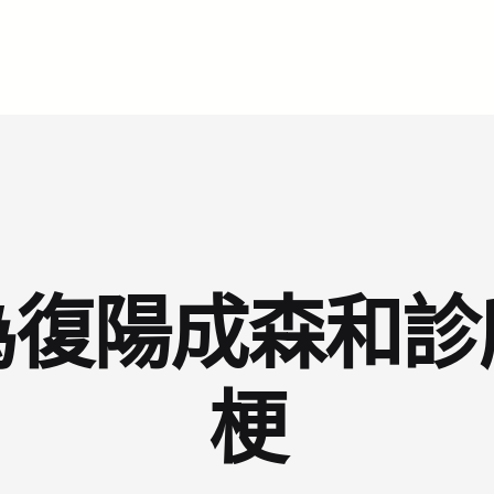
為復陽成森和診
梗