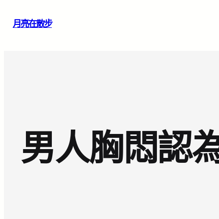
跳
月亮在散步
至
主
要
內
容
男人胸悶認