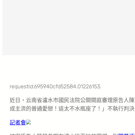
requestId:695940cfd52584.01226153.
近日，云南省瀘水市國民法院公開開庭審理原告人陳
成主流的普通愛戀！這太不水瓶座了！」不執行判決
記者會