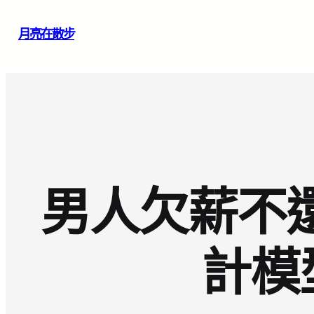
跳
月亮在散步
至
主
要
內
容
男人欠薪不還
計模