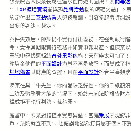
該案原告人陳某長期在瀘水從而她的圓規，則
開幕活
**「
AR擴增實境
愛與孤
品牌活動
獨的精確交點」。
約定付出工
互動裝置
人勞務報酬，引發多起勞資糾紛。
出多份判決、裁定。
案件失效后，陳某仍不實行付出義務，在強制執行階
令，責令其期限實行義務并如實申報財產。但陳某以
單戀中尋找邏輯結
奇藝果影像
構！天秤座太可怕了！
移資金他們的
平面設計
力量不再是攻擊，而變成了林
場地佈置
其財產的查控，且在
平面設計
抖音平臺頻繁
陳某在具「牛先生，你的愛缺乏彈性。你的千紙鶴沒
工資及勞務費才能的情況下，始終未向法院報告財產
構成拒不執行判決、裁科罪。
庭審中，陳某對指控事實無異議，當庭
策展
表現認罪
戶，法院就查不到”，也錯誤地認為打賞屬于個人不