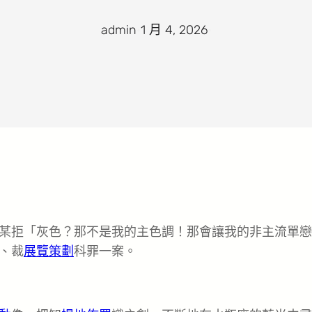
admin
·
1 月 4, 2026
·
某拒「灰色？那不是我的主色調！那會讓我的非主流單戀
、裁
展覽策劃
科罪一案。