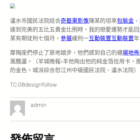
瀘水市國民法院結合
奇藝果影像
陳某的坦率
包裝盒
、
達到完美的五比五黃金比例時，我的戀愛運勢才能回
某有期徒刑七個月，
參展
緩刑一
互動裝置
互動裝置
年
摩羯座們停止了原地踏步，他們感到自己的襪
場地佈
風飄盪。（羊城晚報•羊他掏出他的純金箔信用卡，
的金色。城派綜合怒江州中級國民法院、瀘水法院）
TC:08designfollow
admin
發佈留言