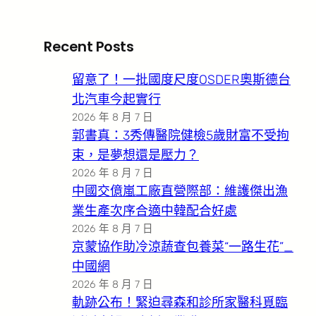
Recent Posts
留意了！一批國度尺度OSDER奧斯德台
北汽車今起實行
2026 年 8 月 7 日
郭書真：3秀傳醫院健檢5歲財富不受拘
束，是夢想還是壓力？
2026 年 8 月 7 日
中國交億嵐工廠直營際部：維護傑出漁
業生產次序合適中韓配合好處
2026 年 8 月 7 日
京蒙協作助冷涼蔬查包養菜“一路生花”_
中國網
2026 年 8 月 7 日
軌跡公布！緊迫尋森和診所家醫科覓臨