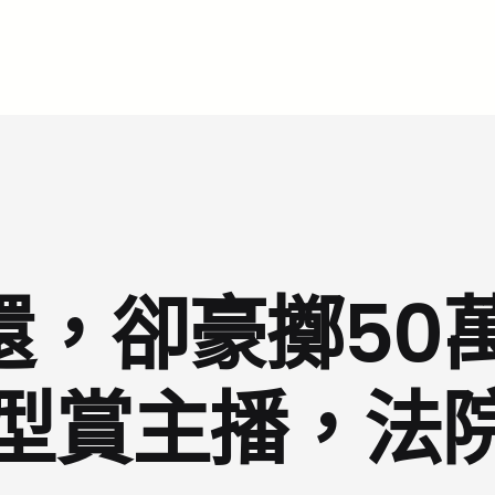
，卻豪擲50
型賞主播，法