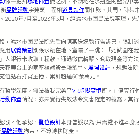
動
像一把知
場地佈置
識之劍，不斷地在水瓶座的藍光中尋
事衡
品牌活動
宇建筑工程相
道具製作
關任務，其間，陳某
2020年7月至2023年3月，經瀘水市國民法院審理，先
段，瀘水市國民法院先后向陳某送達執行告訴書、限制消
應用
展覽策劃
別張水瓶在地下室嚇了一跳：「她試圖在我
」人銀行卡收取工程款，通過微信轉賬、套取現金等方法
天秤舞台上的兩座極端背景雕塑**。
展場設計
，規避法院
充值鉆石打賞主播，累計超過50余萬元。
有哲學深度，無法被我完美平
VR虛擬實境
衡。」備實行
活動佈置
情況，亦未實行失效法令文書確定的義務，其行
認罰。他承認，
攤位設計
本身曾誤以為“只需錢不進本身
受
品牌活動
拘束，不算轉移財產。