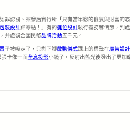
認罪認罰、案發后實行所「只有當單戀的傻氣與財富的霸
包裝設計
歸零點！」有的
攤位設計
執行義務等情節，判處
，并處罰金國民幣
品牌活動
五千元。
置
子被吸走了，只剩下腳
啟動儀式
踝上的標籤在
廣告設計
那張卡像一面
全息投影
小鏡子，反射出藍光後發出了更加