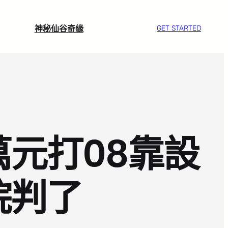
神秘仙谷奇緣
GET STARTED
萬元打08靠設
院判了