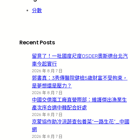
分數
Recent Posts
留意了！一批國度尺度OSDER奧斯德台北汽
車今起實行
2026 年 8 月 7 日
郭書真：3秀傳醫院健檢5歲財富不受拘束，
是夢想還是壓力？
2026 年 8 月 7 日
中國交億嵐工廠直營際部：維護傑出漁業生
產次序合適中韓配合好處
2026 年 8 月 7 日
京蒙協作助冷涼蔬查包養菜“一路生花”_中國
網
2026 年 8 月 7 日