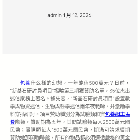
admin
·
1 月 12, 2026
·
包養
什么樣的幻想，一年能值500萬元？日前，
“新基石研討員項目”揭曉第三期獲贊助名單，35位杰出
迷信家榜上著名。據先容，“新基石研討員項目”設置數
學與物資迷信、生物與醫學迷信兩年夜範疇，并激勵學
科穿插研討。項目贊助種別分為試驗類和實
包養網車馬
費
際類，贊助期為五年，其間試驗類每人2500萬元國
民幣；實際類每人1500萬元國民幣，期滿可請求續期
贊助她那間咖啡館，所有的物品都必須遵循嚴格的黃金