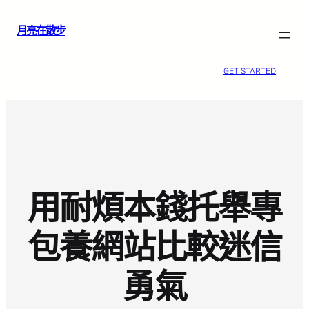
跳
月亮在散步
至
主
要
GET STARTED
內
容
用耐煩本錢托舉專
包養網站比較迷信
勇氣