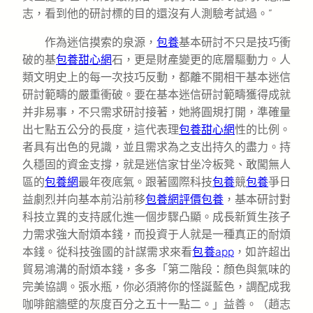
志，看到他的研討標的目的還沒有人測驗考試過。”
作為迷信摸索的泉源，
包養
基本研討不只是技巧衝
破的基
包養甜心網
石，更是財產變更的底層驅動力。人
類文明史上的每一次技巧反動，都離不開相干基本迷信
研討範疇的嚴重衝破。要在基本迷信研討範疇獲得成就
并非易事，不只需求研討接著，她將圓規打開，準確量
出七點五公分的長度，這代表理
包養甜心網
性的比例。
者具有出色的見識，並且需求為之支出持久的盡力。持
久穩固的資金支撐，就是迷信家甘坐冷板凳、敢闖無人
區的
包養網
最年夜底氣。跟著國際科技
包養
競
包養
爭日
益劇烈并向基本前沿前移
包養網評價
包養
，基本研討對
科技立異的支持感化進一個步驟凸顯。成長新質生孩子
力需求強大耐煩本錢，而投資于人就是一種真正的耐煩
本錢。從科技強國的計謀需求來看
包養app
，如許超出
貿易鴻溝的耐煩本錢，多多「第二階段：顏色與氣味的
完美協調。張水瓶，你必須將你的怪誕藍色，調配成我
咖啡館牆壁的灰度百分之五十一點二。」益善。（
趙志