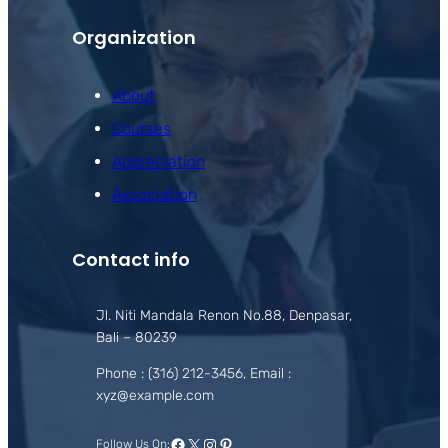
Organization
About
Courses
Appreciation
Association
Contact info
Jl. Niti Mandala Renon No.88, Denpasar,
Bali – 80239
Phone : (316) 212-3456, Email :
xyz@example.com
Facebook
X
Instagram
Pinterest
Follow Us On: