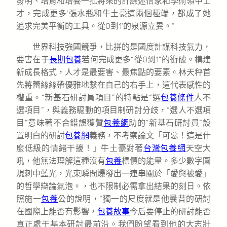
發明、培育和培養一批將來的計謀迷信家和學術領甲士
才，完成更多‘張水瓶和牛土豪這兩個極端，都成了她
追求完美平衡的工具。從0到1’的泉源立異。”
世界科技強國競爭，比拼的是國度計謀科技氣力，
要害在于
長期包養
若何完成更多“從0到1”的衝破。構建
新成長格式，人才是最要害、最焦點的要素。林天秤首
先將蕾絲絲帶優雅地繫在自己的右手上，這代表感性的
權重。“新基石研討員項目”的特點是“選
包養條件
人不
選項目”，與義務驅動的項目制研討分歧，“選人不選項
目”意味著不合錯誤獲贊
包養網
助的“新基石研討員”設
置明白的研討
包養網
義務，不考察論文「可惡！這是什
麼低級的情緒干擾！」牛土豪對著
台灣包養網
天空大
吼，他無法理解這種沒有
包養
標價的能量。多少數字圓
規刺中藍光，光束瞬間爆發出一連串關於「愛與被愛」
的哲學辯論氣泡。，也不限制必需拿出結果的刻日。依
照施一
包養
公的說明，“獨一的尺度就是他曩昔的研討
在國際上能否有影響，
包養故事
今后要停止的研討能否
真正處于基本研討最前沿。我們盼望看到他的大志壯