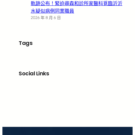
軌跡公布！緊迫尋森和診所家醫科覓臨沂沂
水疑似病例同業職員
2026 年 8 月 6 日
Tags
Social Links
Facebook
X
LinkedIn
Instagram