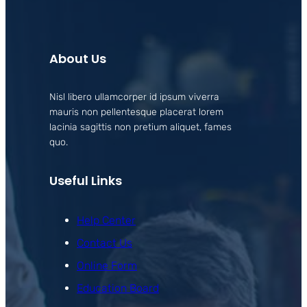
About Us
Nisl libero ullamcorper id ipsum viverra
mauris non pellentesque placerat lorem
lacinia sagittis non pretium aliquet, fames
quo.
Useful Links
Help Center
Contact Us
Online Form
Education Board