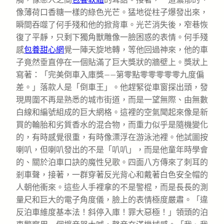
像薄荷口香糖一樣的綠色光芒。猛地從柱子爆發出來，
瞬間吞噬了何手殘和他的掀背車。光芒消失後，窄巷恢
復了平靜，只剩下獨角獸雕像一臉困惑的表情。何手殘
感
包養甜心網
覺一陣天旋地轉，等他回過神來，他的車
子竟然垂直停在一個貼滿了巨大獎狀的牆壁上。獎狀上
寫著：「完美倒車入庫獎——第零點零零零零零九度偏
差。」落款人是「倒車王」。他趕緊從車窗探出頭，發
現周圍不再是熟悉的城市街道，而是一望無際、由無數
白線和編號組成的巨大網格。這裡的空氣聞起來像是新
買的輪胎和劣質香水的混合物，而重力似乎是隨機變化
的，有時感覺很重，有時像漂浮在游泳池裡。他試圖按
喇叭，但喇叭發出的不是「叭叭」，而是他童年時學會
的、關於泊車口訣的魔性兒歌。四面八方傳來了刺耳的
剎車聲，接著，一群穿著反光背心和戴著白色安全帽的
人朝他衝來。這些人手裡拿的不是警棍，而是長長的測
量尺和巨大的電子角度儀，臉上的表情極度嚴肅。「違
反泊車維度基本法！斜停入庫！罪大惡極！」領頭的泊