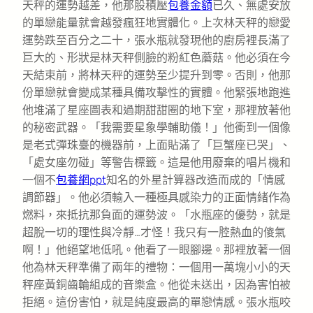
天秤的運勢越差，他那股積壓
包養金額
已久、無處安放
的單戀能量就會越發瘋狂地實體化。上次林天秤的戀愛
運勢跌至百分之二十，張水瓶就發現他的廚房裡長滿了
巨大的、形狀是林天秤側臉的粉紅色蘑菇。他必須在今
天結束前，將林天秤的運勢至少提升到零。否則，他那
份單戀就會變成某種具備攻擊性的實體。他緊張地跑進
他堆滿了星座圖表和過期甜甜圈的地下室，那裡放著他
的秘密武器。「我需要星象學輔助儀！」他衝到一個像
是老式彈珠臺的機器前，上面貼滿了「巨蟹座已哭」、
「處女座勿碰」等警告標籤。這是他用廢棄的唱片機和
一個不
包養網ppt
知名的外星計算器改造而成的「情感
調節器」。他必須輸入一種極具感染力的正面情緒作為
燃料，來抵抗那負面的運勢波。「水瓶座的優勢，就是
超脫一切的理性與冷靜…才怪！我只有一腔熱血的傻氣
啊！」他絕望地低吼。他看了一眼腳邊。那裡放著一個
他為林天秤準備了兩年的禮物：一個用一萬塊小小的天
秤座黃銅齒輪組成的音樂盒。他從未送出，因為害怕被
拒絕。這份害怕，就是純度最高的單戀情感。張水瓶咬