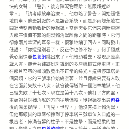
快的女聲：「警告，後方障礙物距離：無限趨近於
零。」「請考慮放棄治療。」他忽略了警告，開始緩慢
地倒車。他最討厭的不是語音系統，而是那兩塊永遠在
關鍵時刻自動收折的後視鏡。當他需要它們來判斷車體
與那座價值不菲的銅製獨角獸雕像之間的距離時，它們
卻像兩片羞澀的耳朵一樣，優雅地縮了回去。同時發出
低語：「你還是別看了，反正你也停不好。」何手殘感
覺心臟快要
包養網
跳出來了。他轉頭看去，發現那座高
聳入雲、覆蓋著鏽跡斑斑鐵網的多層機械式停車塔，正
在那片窄巷的盡頭散發出不正常的綠光。這棟停車塔是
個異類，它的三號車位始終空著，並且傳說只要有人敢
在它面前失敗十八次，就會被傳送到一個泊車地獄。他
已經失敗了十七次。現在是第十八次。他打了方向盤，
車頭朝著銅獨角獸的方向猛地偏轉。後視鏡發出最
包養
後的溫柔提醒：「再見，世界。」他沒有撞上獨角獸，
但他那顫抖的車尾卻擦到了停車塔三號車位入口處的一
根古老、佈滿苔蘚的柱子。不是撞擊，而是輕柔的碰
觸，像戀人之間
包養軟體
的耳語。接著，一道濃郁的、