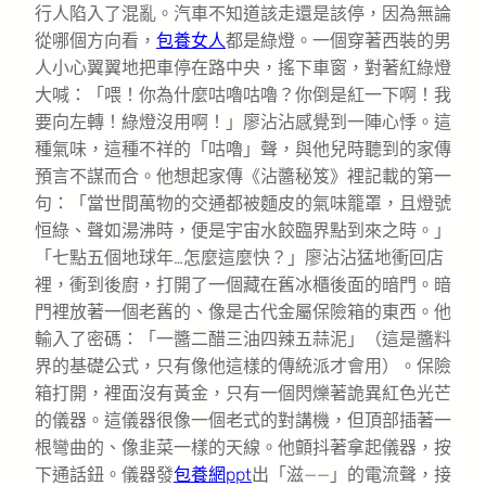
行人陷入了混亂。汽車不知道該走還是該停，因為無論
從哪個方向看，
包養女人
都是綠燈。一個穿著西裝的男
人小心翼翼地把車停在路中央，搖下車窗，對著紅綠燈
大喊：「喂！你為什麼咕嚕咕嚕？你倒是紅一下啊！我
要向左轉！綠燈沒用啊！」廖沾沾感覺到一陣心悸。這
種氣味，這種不祥的「咕嚕」聲，與他兒時聽到的家傳
預言不謀而合。他想起家傳《沾醬秘笈》裡記載的第一
句：「當世間萬物的交通都被麵皮的氣味籠罩，且燈號
恒綠、聲如湯沸時，便是宇宙水餃臨界點到來之時。」
「七點五個地球年…怎麼這麼快？」廖沾沾猛地衝回店
裡，衝到後廚，打開了一個藏在舊冰櫃後面的暗門。暗
門裡放著一個老舊的、像是古代金屬保險箱的東西。他
輸入了密碼：「一醬二醋三油四辣五蒜泥」（這是醬料
界的基礎公式，只有像他這樣的傳統派才會用）。保險
箱打開，裡面沒有黃金，只有一個閃爍著詭異紅色光芒
的儀器。這儀器很像一個老式的對講機，但頂部插著一
根彎曲的、像韭菜一樣的天線。他顫抖著拿起儀器，按
下通話鈕。儀器發
包養網ppt
出「滋——」的電流聲，接