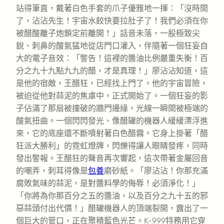
站得筆直，戴著白色手套的爪子優雅地一揮：「沒時間
了，沾沾先生！宇宙水餃快要拉肚子了！我們必須在你
被醋酸離子炮鎖定前離開！」話音未落，一股極致尖
銳、刺鼻的酸氣猛地從店門口灌入，伴隨著一個狂妄自
大的電子音效：「警告！這裡的醬油比例嚴重失衡！百
分之九十九點九九的醋，才是真理！」廖沾沾知道，這
是他的宿敵，王醋狂，已經找上門了。他的宇宙冒險，
被迫從他對蒜泥的焦慮中，正式開始了。一個狂妄的影
子佔滿了那扇被撞破的牆門邊緣，光線一瞬間被極端的
酸氣扭曲。一個閃閃發光、像醋罐的機器人緩緩漂浮進
來，它的底座還不斷噴射著白色醋霧。它身上掛著「醋
狂派大勝利」的霓虹燈牌，閃爍得讓人眼睛發疼，同時
發出警報。王醋狂的聲音再次響起，這次帶著金屬回音
的嘲弄，刺耳得像是
包養
磨砂紙。「廖沾沾！你那充滿
腐敗氣味的蒜泥，是對醬料學的侮辱！必須淨化！」
「你將為你那百分之五的醬油，以及百分之九十五的邪
惡蒜頭付出代價！」醋罐機器人的頂端裂開，露出了一
個巨大的管口，正在聚積藍色光芒。K-999特務用它穿