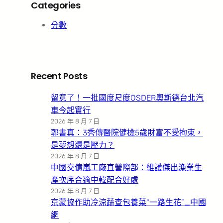
Categories
分數
Recent Posts
留意了！一批國度尺度OSDER奧斯德台北汽
車今起實行
2026 年 8 月 7 日
郭書真：3秀傳醫院健檢5歲財富不受拘束，
是夢想還是壓力？
2026 年 8 月 7 日
中國交億嵐工廠直營際部：維護傑出漁業生
產次序合適中韓配合好處
2026 年 8 月 7 日
京蒙協作助冷涼蔬查包養菜“一路生花”_中國
網