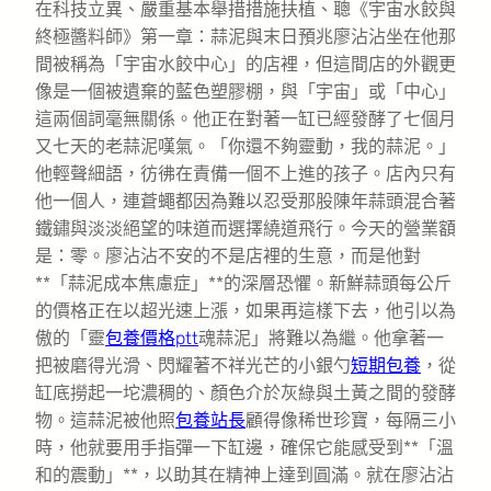
在科技立異、嚴重基本舉措措施扶植、聰《宇宙水餃與
終極醬料師》第一章：蒜泥與末日預兆廖沾沾坐在他那
間被稱為「宇宙水餃中心」的店裡，但這間店的外觀更
像是一個被遺棄的藍色塑膠棚，與「宇宙」或「中心」
這兩個詞毫無關係。他正在對著一缸已經發酵了七個月
又七天的老蒜泥嘆氣。「你還不夠靈動，我的蒜泥。」
他輕聲細語，彷彿在責備一個不上進的孩子。店內只有
他一個人，連蒼蠅都因為難以忍受那股陳年蒜頭混合著
鐵鏽與淡淡絕望的味道而選擇繞道飛行。今天的營業額
是：零。廖沾沾不安的不是店裡的生意，而是他對
**「蒜泥成本焦慮症」**的深層恐懼。新鮮蒜頭每公斤
的價格正在以超光速上漲，如果再這樣下去，他引以為
傲的「靈
包養價格ptt
魂蒜泥」將難以為繼。他拿著一
把被磨得光滑、閃耀著不祥光芒的小銀勺
短期包養
，從
缸底撈起一坨濃稠的、顏色介於灰綠與土黃之間的發酵
物。這蒜泥被他照
包養站長
顧得像稀世珍寶，每隔三小
時，他就要用手指彈一下缸邊，確保它能感受到**「溫
和的震動」**，以助其在精神上達到圓滿。就在廖沾沾