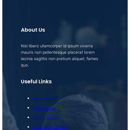
About Us
Nisl libero ullamcorper id ipsum viverra
mauris non pellentesque placerat lorem
lacinia sagittis non pretium aliquet, fames
quo.
Useful Links
Help Center
Contact Us
Online Form
Education Board