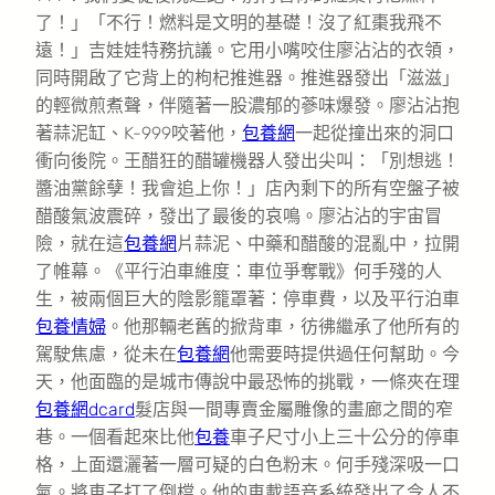
了！」「不行！燃料是文明的基礎！沒了紅棗我飛不
遠！」吉娃娃特務抗議。它用小嘴咬住廖沾沾的衣領，
同時開啟了它背上的枸杞推進器。推進器發出「滋滋」
的輕微煎煮聲，伴隨著一股濃郁的蔘味爆發。廖沾沾抱
著蒜泥缸、K-999咬著他，
包養網
一起從撞出來的洞口
衝向後院。王醋狂的醋罐機器人發出尖叫：「別想逃！
醬油黨餘孽！我會追上你！」店內剩下的所有空盤子被
醋酸氣波震碎，發出了最後的哀鳴。廖沾沾的宇宙冒
險，就在這
包養網
片蒜泥、中藥和醋酸的混亂中，拉開
了帷幕。《平行泊車維度：車位爭奪戰》何手殘的人
生，被兩個巨大的陰影籠罩著：停車費，以及平行泊車
包養情婦
。他那輛老舊的掀背車，彷彿繼承了他所有的
駕駛焦慮，從未在
包養網
他需要時提供過任何幫助。今
天，他面臨的是城市傳說中最恐怖的挑戰，一條夾在理
包養網dcard
髮店與一間專賣金屬雕像的畫廊之間的窄
巷。一個看起來比他
包養
車子尺寸小上三十公分的停車
格，上面還灑著一層可疑的白色粉末。何手殘深吸一口
氣。將車子打了倒檔。他的車載語音系統發出了令人不