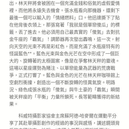
出，林天秤將會被困在一個充滿金錢和俗氣的虛假愛情
裡，而他將永遠失去機會。張水瓶看向那機器，還剩下
最後一個可以輸入的「情緒燃料」口。他迅速撕下了貼
在他背後衣領上，那張寫著「我就是個單戀傻瓜」的標
籤，丟了進去。他必須用自己最真實的「傻氣」去對抗
金牛座的「霸氣」！調節器再次發出轟鳴，這一次，射
向天空的光束不再是彩虹色，而是充滿了水瓶座特有的
怪誕藍色**。藍色光束與金色光芒在空中形成了一個巨
大的、旋轉著的太極圖案，像是在爭奪林天秤的靈魂。
這場以星座運勢為賭注、以單戀能量為武器的荒唐戰
爭，正式打響了。藍色與金色的光芒在林天秤咖啡館上
空劇烈衝撞，創造出一個不斷旋轉的怪異氣旋。明路
況、綠色成張水瓶的「傻氣」與牛土豪的「霸氣」瞬間
被天秤座的「平衡」力量所鎖死。長等範疇獲得的新結
果。
科威特攝影家協會主席蘇阿德·哈麥爾在運動平分
享了其赴華攝影創作的經過的事況與感悟，講述鏡頭背