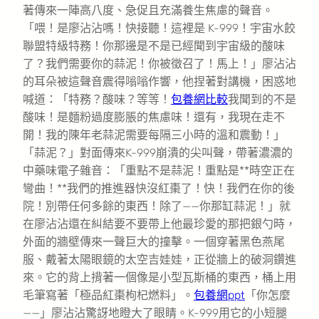
著傳來一陣高八度、急促且充滿養生焦慮的聲音。
「喂！是廖沾沾嗎！快接聽！這裡是 K-999！宇宙水餃
聯盟特級特務！你那邊是不是已經聞到宇宙級的酸味
了？我們需要你的蒜泥！你被徵召了！馬上！」廖沾沾
的耳朵被這聲音震得嗡嗡作響，他捏著對講機，困惑地
喊道：「特務？酸味？等等！
包養網比較
我聞到的不是
酸味！是麵粉過度膨脹的焦慮味！還有，我現在走不
開！我的陳年老蒜泥需要每隔三小時的溫和震動！」
「蒜泥？」對面傳來K-999崩潰的尖叫聲，帶著濃濃的
中藥味電子雜音：「重點不是蒜泥！重點是**時空正在
彎曲！**我們的推進器快沒紅棗了！快！我們在你的後
院！別帶任何多餘的東西！除了——你那缸蒜泥！」就
在廖沾沾還在糾結要不要帶上他最珍愛的那把銀勺時，
外面的牆壁傳來一聲巨大的撞擊。一個穿著黑色燕尾
服、戴著太陽眼鏡的太空吉娃娃，正從牆上的破洞鑽進
來。它的背上揹著一個像是小型瓦斯桶的東西，桶上用
毛筆寫著「極品紅棗枸杞燃料」。
包養網ppt
「你怎麼
——」廖沾沾驚訝地瞪大了眼睛。K-999用它的小短腿