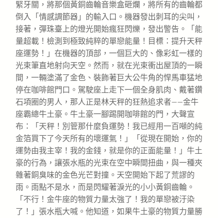
緊牙關，將那個黃銅齒輪音樂盒砸爛，將所有的齒輪都
倒入「情感調節器」的輸入口。機器發出刺耳的尖叫，
接著，彈珠臺上的燈光開始瘋狂閃爍，發出警告。「能
量超載！檢測到極致純粹的單戀能量！目標：提升天秤
座運勢！」在機器的頂部，一個巨大的、像彩虹一樣的
光束筆直地射向天空。然而，就在光束衝出屋頂的一瞬
間，一輛塗滿了金色、裝飾著巨大公牛角的悍馬車猛地
停在咖啡館門口。駕駛座上走下一個全身肌肉、戴著鑽
石項圈的男人，那人正是林天秤的狂熱追求者——金牛
座霸總牛土豪。牛土豪一腳踢開咖啡館的門，大聲宣
布：「天秤！別管那什麼負運勢！我已經用一百噸的純
金箔買下了今天所有的壞運氣！」「從現在開始，你的
運勢由我主宰！我的金錢，就是你的正面能量！」牛土
豪的行為，讓張水瓶的光束在空中瞬間扭曲，與一種夾
雜著銅臭味的金色光芒對撞。天空開始下起了荒謬的
雨。雨點不是水，而是閃耀著淚光的小小黃銅齒輪。
「不行！金牛座的物質力量太強了！我的單戀被汙染
了！」張水瓶大喊。他知道，如果牛土豪的物質力量勝