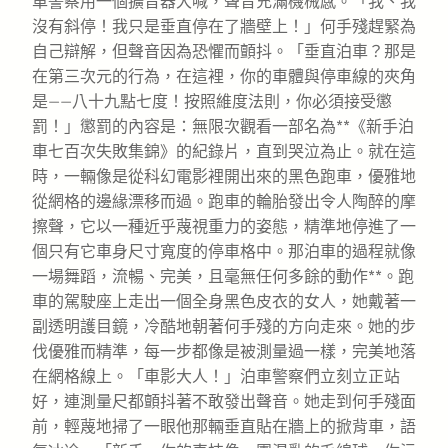
車警察用一個擴音器大喊，聲音充滿機械感。「我、我
沒有斜停！我只是垂直停在了牆壁上！」何手殘趕緊為
自己辯解，但聲音因為恐懼而顫抖。「垂直泊車？那是
在第三次元的行為，在這裡，你的車體與停車線的夾角
是——八十九點七度！按照維度法則，你必須接受懲
罰！」懲罰的內容是：無限次觀看一部名為**《新手泊
車七百次失敗集錦》的紀錄片，直到哭泣為止。就在這
時，一輛像是從科幻電影裡開出來的黑色跑車，優雅地
從網格的邊緣漂移而過。跑車的輪胎發出令人陶醉的摩
擦聲，它以一種近乎蔑視重力的姿態，精準地停進了一
個只有它車身尺寸寬度的停車格中。那泊車的過程就像
一場舞蹈，流暢、完美，且毫無任何多餘的動作**。跑
車的駕駛座上走出一個全身黑色皮衣的女人，她戴著一
副透明護目鏡，冷酷地朝著何手殘的方向走來。她的步
伐優雅而精準，每一步都像是被測量過一樣，完美地落
在網格線上。「車影大人！」泊車警察們立刻立正站
好，連測量尺都顫抖著不敢發出聲音。她走到何手殘面
前，輕蔑地掃了一眼他那輛垂直貼在牆上的掀背車，語