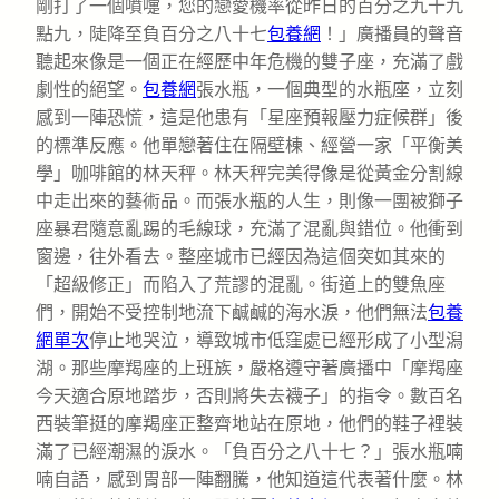
剛打了一個噴嚏，您的戀愛機率從昨日的百分之九十九
點九，陡降至負百分之八十七
包養網
！」廣播員的聲音
聽起來像是一個正在經歷中年危機的雙子座，充滿了戲
劇性的絕望。
包養網
張水瓶，一個典型的水瓶座，立刻
感到一陣恐慌，這是他患有「星座預報壓力症候群」後
的標準反應。他單戀著住在隔壁棟、經營一家「平衡美
學」咖啡館的林天秤。林天秤完美得像是從黃金分割線
中走出來的藝術品。而張水瓶的人生，則像一團被獅子
座暴君隨意亂踢的毛線球，充滿了混亂與錯位。他衝到
窗邊，往外看去。整座城市已經因為這個突如其來的
「超級修正」而陷入了荒謬的混亂。街道上的雙魚座
們，開始不受控制地流下鹹鹹的海水淚，他們無法
包養
網單次
停止地哭泣，導致城市低窪處已經形成了小型潟
湖。那些摩羯座的上班族，嚴格遵守著廣播中「摩羯座
今天適合原地踏步，否則將失去襪子」的指令。數百名
西裝筆挺的摩羯座正整齊地站在原地，他們的鞋子裡裝
滿了已經潮濕的淚水。「負百分之八十七？」張水瓶喃
喃自語，感到胃部一陣翻騰，他知道這代表著什麼。林