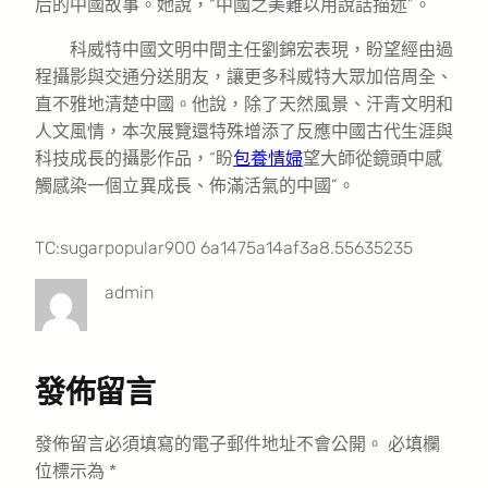
后的中國故事。她說，“中國之美難以用說話描述”。
科威特中國文明中間主任劉錦宏表現，盼望經由過
程攝影與交通分送朋友，讓更多科威特大眾加倍周全、
直不雅地清楚中國。他說，除了天然風景、汗青文明和
人文風情，本次展覽還特殊增添了反應中國古代生涯與
科技成長的攝影作品，“盼
包養情婦
望大師從鏡頭中感
觸感染一個立異成長、佈滿活氣的中國”。
TC:sugarpopular900 6a1475a14af3a8.55635235
admin
發佈留言
發佈留言必須填寫的電子郵件地址不會公開。
必填欄
位標示為
*