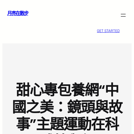
跳
月亮在散步
至
主
要
GET STARTED
內
容
甜心專包養網“中
國之美：鏡頭與故
事”主題運動在科