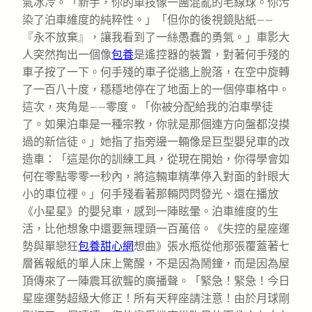
氣冰冷。「新手，你的車技像一團混亂的毛線球。你污
染了泊車維度的純粹性。」「但你的後視鏡貼紙——
『永不放棄』，讓我看到了一絲愚蠢的勇氣。」車影大
人突然掏出一個像
包養
是遙控器的裝置，對著何手殘的
車子按了一下。何手殘的車子從牆上脫落，在空中旋轉
了一百八十度，穩穩地停在了地面上的一個停車格中。
這次，夾角是——零度。「你被分配給我的泊車學徒
了。如果泊車是一種宗教，你就是那個連方向盤都沒摸
過的新信徒。」她指了指旁邊一輛像是巨型嬰兒車的改
造車：「這是你的訓練工具，從現在開始，你得學會如
何在零點零零一秒內，將這輛車精準停入對面的針眼大
小的車位裡。」何手殘看著那輛閃閃發光、還在播放
《小星星》的嬰兒車，感到一陣眩暈。泊車維度的生
活，比他想象中還要無理頭一百萬倍。《失控的星座運
勢與單戀狂
包養甜心網
想曲》張水瓶從他那張覆蓋著七
層舊報紙的單人床上驚醒，不是因為鬧鐘，而是因為屋
頂傳來了一陣震耳欲聾的廣播聲。「緊急！緊急！今日
星座運勢超級大修正！所有天秤座請注意！由於月球剛