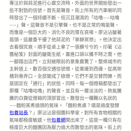
專注於與蒜泥進行心靈交流時，外面的世界開始發出一
些不對勁的信號。首先是聲音。街上所有的汽車喇叭同
時發出了一個持續不斷、低沉且潮濕的「咕嚕——咕嚕
——」聲。這聲音不是引擎聲，也不是正常的鳴笛聲，
而像是一個巨大的、消化不良的胃在哀嚎。廖沾沾皺著
眉頭，這嚴重干擾了他蒜泥的「寧靜冥想」。他決定出
去看個究竟，順手從桌上拿了一張髒兮兮的，印著《沾
醬秘笈》封面的皺衛生紙，塞進口袋以備不時之需。他
一腳踏出店門，立刻被眼前的景象震驚了。整條城市的
主幹道上，數百個交通信號燈，從東邊到西邊，從高架
橋到巷弄口，全部變成了綠燈。它們不是交替閃爍，而
是固定在「通行」的狀態，同時，每一個燈箱都發出了
那種「咕嚕咕嚕」的聲音，並且有一層淡淡的、熱氣騰
騰的白霧從燈箱的頂部冒出，散發出一種難以名狀的
——麵粉蒸煮過頭的氣味。「麵粉焦慮？還是過度發酵
包養站長
？」廖沾沾是個醬料學家，對所有食物相關的
氣味都極度敏感。他
包養網
聞出來了，這是一種只有在
極度巨大的麵團因為壓力過大而散發出的氣味。街上的