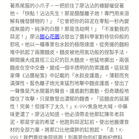
著燕尾服的小爪子，一把抓住了廖沾沾的褲腳催促著
他。「快點！沾沾先生！那是醋酸離子炮！專門用來溶
解有機發酵物的！」「它會把你的蒜泥在零點一秒內變
成無菌的、純淨的白醋！那是浩劫啊！」「不准動我的
蒜泥！」廖沾
甜心花園
沾發出了醬料學家對待信仰般的
怒吼。他以一種專業包水餃的極限速度，從旁邊的麵粉
堆中抓起了兩團麵皮。麵皮被他用氣功般的捏製手法，
瞬間擴大成直徑三公尺的巨大麵皮。他猛地擲出，兩張
麵皮在空中交疊，變成一個半透明的防禦護盾。這就是
家傳《沾醬秘笈》中記載的「水餃皮護盾」，薄韌而充
滿彈性。藍色離子炮光束猛烈地擊中麵皮護盾，發出了
一聲像是汽水開蓋的聲音。護盾劇烈震動，但奇蹟般地
擋住了攻擊，只是散發出濃郁的麵香。「這麵皮的延展
性！完美！但撐不了太久！」K-999焦急地大喊，中藥
味更濃了。廖沾沾知道，他必須帶走他那缸陳年老蒜
泥，那是宇宙的希望。他跑到蒜泥缸前，使出他搬運食
材的全部力量，將那口比他還胖的缸抱起。「走！K-
999！我們要從後院逃跑！別再管你的紅棗枸杞燃料