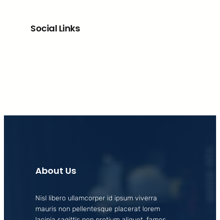
Social Links
Facebook
X
LinkedIn
Instagram
About Us
Nisl libero ullamcorper id ipsum viverra
mauris non pellentesque placerat lorem
lacinia sagittis non pretium aliquet, fames