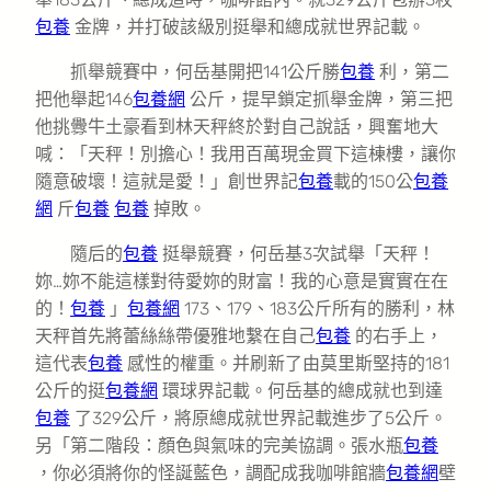
包養
金牌，并打破該級別挺舉和總成就世界記載。
抓舉競賽中，何岳基開把141公斤勝
包養
利，第二
把他舉起146
包養網
公斤，提早鎖定抓舉金牌，第三把
他挑釁牛土豪看到林天秤終於對自己說話，興奮地大
喊：「天秤！別擔心！我用百萬現金買下這棟樓，讓你
隨意破壞！這就是愛！」創世界記
包養
載的150公
包養
網
斤
包養
包養
掉敗。
隨后的
包養
挺舉競賽，何岳基3次試舉「天秤！
妳…妳不能這樣對待愛妳的財富！我的心意是實實在在
的！
包養
」
包養網
173、179、183公斤所有的勝利，林
天秤首先將蕾絲絲帶優雅地繫在自己
包養
的右手上，
這代表
包養
感性的權重。并刷新了由莫里斯堅持的181
公斤的挺
包養網
環球界記載。何岳基的總成就也到達
包養
了329公斤，將原總成就世界記載進步了5公斤。
另「第二階段：顏色與氣味的完美協調。張水瓶
包養
，你必須將你的怪誕藍色，調配成我咖啡館牆
包養網
壁