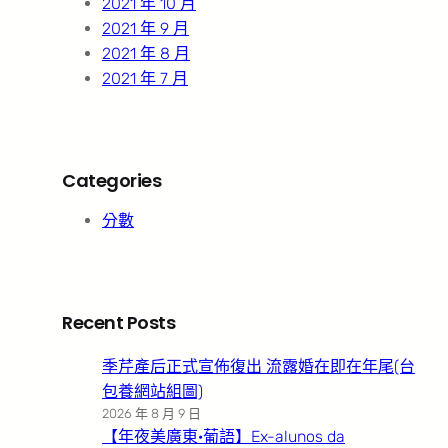
2021 年 10 月
2021 年 9 月
2021 年 8 月
2021 年 7 月
Categories
分數
Recent Posts
季芹產后正式宣佈復出 流露婚在即在年尾(台
包養網站組圖)
2026 年 8 月 9 日
【年夜美廣東·葡語】Ex-alunos da