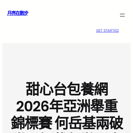
跳
月亮在散步
至
主
要
GET STARTED
內
容
甜心台包養網
2026年亞洲舉重
錦標賽 何岳基兩破