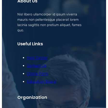
About Us
Nisl libero ullamcorper id ipsum viverra
mauris non pellentesque placerat lorem
lacinia sagittis non pretium aliquet, fames
quo.
Useful Links
Help Center
Contact Us
Online Form
Education Board
Organization