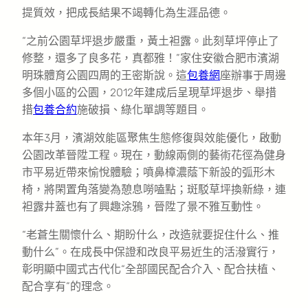
提質效，把成長結果不竭轉化為生涯品德。
“之前公園草坪退步嚴重，黃土袒露。此刻草坪停止了
修整，還多了良多花，真都雅！”家住安徽合肥市濱湖
明珠體育公園四周的王密斯說。這
包養網
座辦事于周邊
多個小區的公園，2012年建成后呈現草坪退步、舉措
措
包養合約
施破損、綠化單調等題目。
本年3月，濱湖效能區聚焦生態修復與效能優化，啟動
公園改革晉陞工程。現在，動線兩側的藝術花徑為健身
市平易近帶來愉悅體驗；噴鼻樟濃蔭下新設的弧形木
椅，將閑置角落變為憩息嘮嗑點；斑駁草坪換新綠，連
袒露井蓋也有了興趣涂鴉，晉陞了景不雅互動性。
“老蒼生關懷什么、期盼什么，改造就要捉住什么、推
動什么”。在成長中保證和改良平易近生的活潑實行，
彰明顯中國式古代化“全部國民配合介入、配合扶植、
配合享有”的理念。