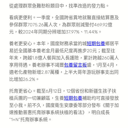
從處理群眾急難愁盼題目中，找準改造的發力點。
看病更便利。一季度，全國跨省異地就醫直接結算惠及
參保群眾7075.26萬人次，為群眾削減墊付469.92億
元，較2024年同期分辨增加37.97%、11.44%。
養老更安心。本年，國度財務承當的城
短期包養
鄉居平
易近全國基本養老金月最低尺度再進步20元；截至往
年末，跨越1.8億人餐與加入長護險，累計跨越260萬人
享用待遇。養老辦事不竭豐
包養留言板
盛，1月至4月，
適老化產物新增2.87萬種，上半大哥年游玩辦事支出同
比增加26.2%。
托育更省心。截至6月12日，12個省份和新疆生孩子扶
植兵團的一切兼顧區，生養
短期包養
補助均可直接發放
至小我。前不久，國度衛生安康委等部分發布《關于加
速推動普惠托育辦事系統扶植的看法》，明白成長
“1+N”托育辦事系統。