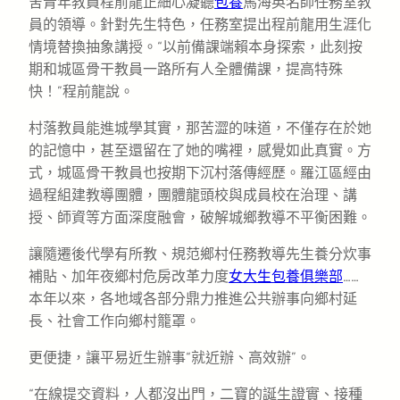
舍青年教員程前龍正細心凝聽
包養
馬海英名師任務室教
員的領導。針對先生特色，任務室提出程前龍用生涯化
情境替換抽象講授。“以前備課端賴本身探索，此刻按
期和城區骨干教員一路所有人全體備課，提高特殊
快！”程前龍說。
村落教員能進城學其實，那苦澀的味道，不僅存在於她
的記憶中，甚至還留在了她的嘴裡，感覺如此真實。方
式，城區骨干教員也按期下沉村落傳經歷。羅江區經由
過程組建教導團體，團體龍頭校與成員校在治理、講
授、師資等方面深度融會，破解城鄉教導不平衡困難。
讓隨遷後代學有所教、規范鄉村任務教導先生養分炊事
補貼、加年夜鄉村危房改革力度
女大生包養俱樂部
……
本年以來，各地域各部分鼎力推進公共辦事向鄉村延
長、社會工作向鄉村籠罩。
更便捷，讓平易近生辦事“就近辦、高效辦”。
“在線提交資料，人都沒出門，二寶的誕生證實、接種