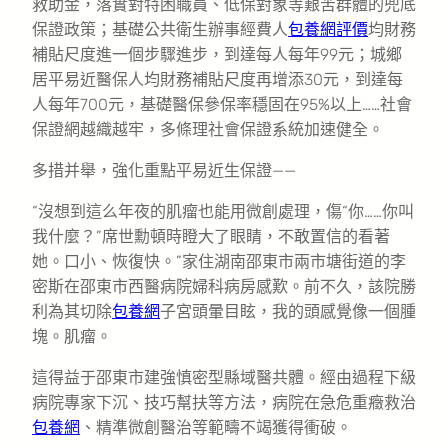
救助金，落實對特困職員、低保對象等艱苦群體的兜底
保證政策；基礎公共衛生辦事經費人
包養網評價
均財務
補貼尺度進一個步驟進步，到達每人每年99元；城鄉
居平易近醫保人均財務補貼尺度再增添30元，到達每
人每年700元，基礎醫保參保率穩固在95%以上……社會
保證網越織越牢，多條理社會保證系統加速健全。
多措并舉，強化重點平易近生保證——
“沒想到這么年夜的肌瘤也能用微創處理，傷“你……你叫
我什麼？”席世勳頓時瞪大了眼睛，不敢置信的看著
她。口小、恢復快。”家住湖南邵東市兩市塘街道的李
密斯在邵東市西醫病院婦科病房感歎。前不久，該院勝
利為其切除
包養網
子宮頭暈目眩，我的頭感覺像一個腫
塊。肌瘤。
這得益于邵東市建強慎密型縣域醫共體。經由過程下級
病院專家下沉、技巧幫扶等方法，病院在急危重癥救治
包養網
、精準微創醫治等範疇不竭獲得衝破。