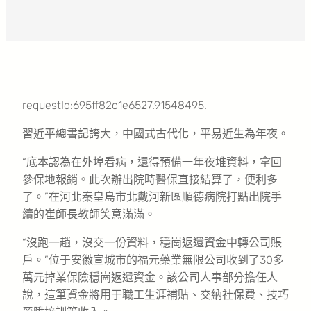
requestId:695ff82c1e6527.91548495.
習近平總書記誇大，中國式古代化，平易近生為年夜。
“底本認為在外埠看病，還得預備一年夜堆資料，拿回
參保地報銷。此次辦出院時醫保直接結算了，便利多
了。”在河北秦皇島市北戴河新區順德病院打點出院手
續的崔師長教師笑意滿滿。
“沒跑一趟，沒交一份資料，穩崗返還資金中轉公司賬
戶。”位于安徽宣城市的福元藥業無限公司收到了30多
萬元掉業保險穩崗返還資金。該公司人事部分擔任人
說，這筆資金將用于職工生涯補貼、交納社保費、技巧