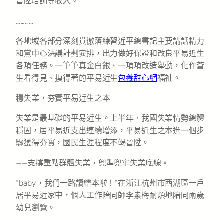
晉陞培訓等收入。
…………
各地域各部分深刻貫徹落練習近平總書記主要講話精力
和黨中心決議計劃安排，出力做好保證和改良平易近生
各項任務。一筆筆真金白銀、一項項改造舉動，化作蒼
生看得見、摸得著的平易近生
包養甜心網
福祉。
穩失業，夯實平易近生之本
失業是最基礎的平易近生。上半年，我國失業情勢總體
穩固，居平易近支出連續增添，平易近生之本進一個步
驟獲得夯實，國民生涯程度不竭晉陞。
——支撐重點群體失業，兜準兜牢失業底線。
“baby，我們一路讀繪本啦！”在浙江杭州市西湖區一戶
居平易近家中，個人工作陪同師李素梅耐煩地陪同兩歲
幼兒瀏覽。