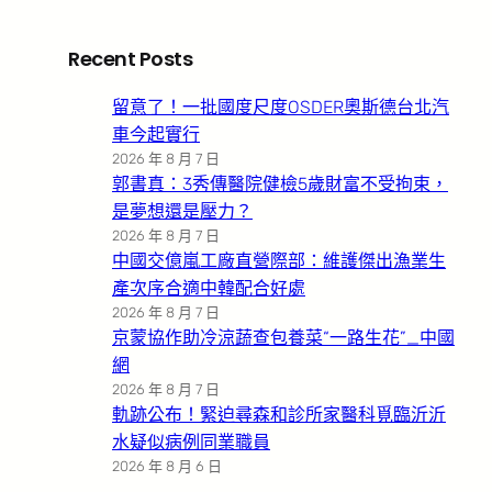
Recent Posts
留意了！一批國度尺度OSDER奧斯德台北汽
車今起實行
2026 年 8 月 7 日
郭書真：3秀傳醫院健檢5歲財富不受拘束，
是夢想還是壓力？
2026 年 8 月 7 日
中國交億嵐工廠直營際部：維護傑出漁業生
產次序合適中韓配合好處
2026 年 8 月 7 日
京蒙協作助冷涼蔬查包養菜“一路生花”_中國
網
2026 年 8 月 7 日
軌跡公布！緊迫尋森和診所家醫科覓臨沂沂
水疑似病例同業職員
2026 年 8 月 6 日