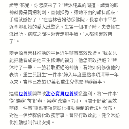
證等“花兒，你怎麼來了？”藍沐詫異的問道，譴責的眼
神就像是兩把利劍，直刺採秀，讓她不由的顫抖起來。
手續就辦好了！”在吉林省婦幼保健院，長春市市平易
近李娜和她的愛人感歎道。生第一個孩子時，夫妻倆在
派出所、病院之間往返奔走辦手續，“人都快累散架
了”。
變更源自吉林推動的平易近生辦事高效改造。“我女兒
能把他看成是他三生修煉的福分，他怎麼敢拒絕？”藍
沐哼了一聲，一臉若敢拒絕的神情，看她如何修復他的
表情，重生兒誕生“一件事”歸入年度重點事項清單一年
以來，吉林已為超1.7萬名重生兒供給聯辦辦事。
連續
包養網
開釋改
甜心寶貝包養網
造盈利，將“一件事”
從“能辦”向“好辦、易辦”改變。7月，《關于健全“高效
辦成一件事”重點事項常態化推動機制的看法》發布，
對進一個步驟優化政務辦事、晉陞行政效能，健全常態
化推動機制作出安排。