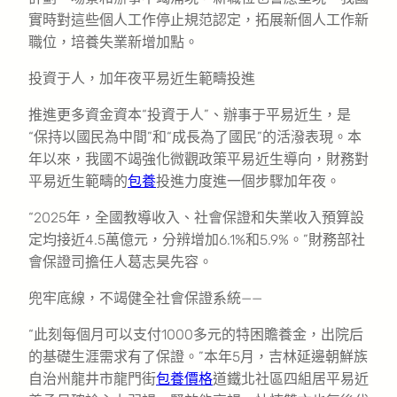
實時對這些個人工作停止規范認定，拓展新個人工作新
職位，培養失業新增加點。
投資于人，加年夜平易近生範疇投進
推進更多資金資本“投資于人”、辦事于平易近生，是
“保持以國民為中間”和“成長為了國民”的活潑表現。本
年以來，我國不竭強化微觀政策平易近生導向，財務對
平易近生範疇的
包養
投進力度進一個步驟加年夜。
“2025年，全國教導收入、社會保證和失業收入預算設
定均接近4.5萬億元，分辨增加6.1%和5.9%。”財務部社
會保證司擔任人葛志昊先容。
兜牢底線，不竭健全社會保證系統——
“此刻每個月可以支付1000多元的特困贍養金，出院后
的基礎生涯需求有了保證。”本年5月，吉林延邊朝鮮族
自治州龍井市龍門街
包養價格
道鐵北社區四組居平易近