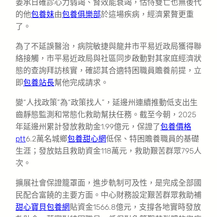
姜承日確診心力弱竭、腎效能衰竭，怙恃雙亡也無後代
的他
包養妹
由
包養俱樂部
於這場疾病，經濟累贅更重
了。
為了不延誤醫治，病院敏捷與龍井市平易近政局獲得聯
絡接觸，市平易近政局與社區同步啟動對其家庭經濟狀
態的查詢拜訪核實，確認其合適特困職員贍養前提，立
即
包養站長
幫他完成請求。
變“人找政策”為“政策找人”，延邊州連續推動低支出生
齒靜態監測和常態化救助幫扶任務。截至今朝，2025
年延邊州累計發放救助金1.99億元，保證了
包養價格
ptt
6.2萬名城鄉
包養甜心網
低保、特困贍養職員的基礎
生涯；發放姑且救助資金118萬元，救助艱苦群眾795人
次。
擴展社會保證籠罩面，進步軌制可及性，是完成全部國
民配合富饒的主要方面。中心財務設定艱苦群眾救助補
甜心寶貝包養網
貼資金1566.8億元，支撐各地實時發放