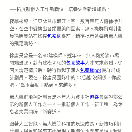
——拓展新個人工作新職位，培養失業新增加點。
夜幕來臨，江東北昌市贛江上空，數百架無人機徐徐升
空，在空中變換出各類優美的圖案。無人機群飛翔計劃
員徐唐昊站在操控
包養網
臺前，精準批示著每架無人機
的飛翔軌跡。
徐唐昊曾是一名3D建模師。近年來，無人機扮演市場
開端鼓起，對有建模功底的
包養故事
人才需求激烈。徐
唐昊清楚情形后，轉行做起了無人
包養網ppt
機群飛翔
計劃員。現在，徐唐昊團隊中的00后越“沒關係，你說
吧。”藍玉華點了點頭。來越多。
無人機群飛翔計劃員是本年人力資本社
包養
會保證部公
示的新個人工作之一。一批新個人工作、新工種，為休
息者失業開辟了新賽道。
跟著人工智能、無人機等科技的疾速成長，新技巧利用
計劃、場景和辦事不竭涌現，新職位也響應呈現。我國