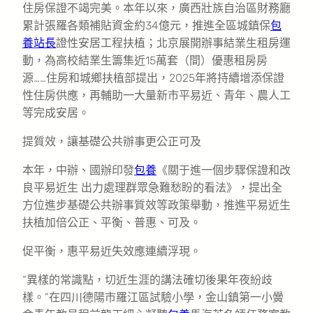
住房保證不竭完美。本年以來，廣西壯族自治區財務廳
累計張羅各類補貼資金約34億元，推進全區城鎮保
包
養站長
證性安居工程扶植；北京展開辦事結業生租房運
動，為高校結業生籌集近15萬套（間）優惠租房房
源……住房和城鄉扶植部提出，2025年將持續增添保證
性住房供應，再輔助一大量新市平易近、青年、農人工
等完成安居。
提質效，讓基礎公共辦事更公正可及
本年，中辦、國辦印發
包養
《關于進一個步驟保證和改
良平易近生 出力處理群眾急難愁盼的看法》，提出全
方位進步基礎公共辦事質效等政策舉動，推進平易近生
扶植加倍公正、平衡、普惠、可及。
促平衡，惠平易近失效應連續浮現。
“異樣的常識點，切近生涯的講法確切後果年夜紛歧
樣。”在四川德陽市羅江區試驗小學，金山鎮第一小黌