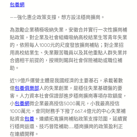
包養網
——強化惠企政策支撐，想方設法穩崗擴崗。
為激勵企業積極吸納失業，安徽合并實行一次性擴崗補
貼政策，對企業及社會組織吸納高校結業生等青年失業
的，依照每人1000元的尺度發放擴崗補貼；對企業招
用高校結業生、失業艱苦職員以及其他重點人群失業并
合適相干前提的，按規則賜與社會保險補助或職位補
助。
近1.9億戶運營主體是我國經濟的主要基石，承載著數
億
包養俱樂部
人的失業創業，是穩住失業基礎盤的要
害。人力資本社會保證部進步穩崗擴崗專項存款額度，
小
包養網
微企業最高授信5000萬元，小我最高授信
1000萬元，會同財務手下撥了667.4億元的中心失業補
貼資金
包養
。連續拓寬擴崗補貼政策支撐范圍，延續實
行穩崗返還、技巧晉陞補助……穩崗擴崗的政策盈利正
在連續開釋。