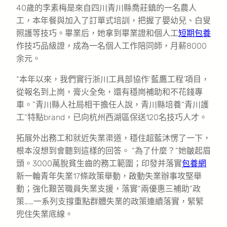
40歲的李素梅是來自四川青川縣喬莊鎮的一名農人
工，本年餐與加入了訂單式培訓，把握了嬰幼兒、白叟
照護等技巧。畢業后，她拿到畢業證和個人工
短期包養
作技巧品級證，成為一名個人工作陪同師，月薪8000
余元。
“本年以來，我們實行浙川工具部協作‘藍鷹工程’項目，
從報名到上崗，膏火全免，還有穩崗補助和不花錢專
車。”青川縣人社局相干擔任人說，青川縣培養“青川護
工”特點brand，已向杭州西湖區保送120名技巧人才。
拓展外出務工和就近失業渠道，穩住超藍沐愣了一下，
根本沒想到會聽到這樣的回答。 “為了什麼？”她皺起眉
頭。3000萬脫貧生齒的務工範圍；印發并落實
包養網
新一輪青年失業17條政策舉動，啟動失業辦事攻堅舉
動；強化艱苦職員失業支援，落實“兩優惠三補助”政
策……一系列支撐重點群體失業的政策連續落實，緊緊
兜住失業底線。