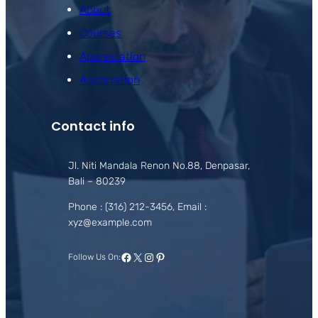
About
Courses
Appreciation
Association
Contact info
Jl. Niti Mandala Renon No.88, Denpasar,
Bali – 80239
Phone : (316) 212-3456, Email :
xyz@example.com
Facebook
X
Instagram
Pinterest
Follow Us On: