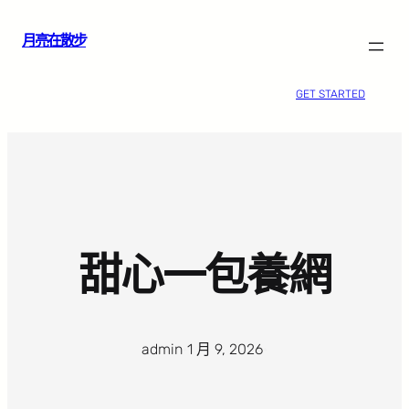
跳
月亮在散步
至
主
要
GET STARTED
內
容
甜心一包養網
admin
·
1 月 9, 2026
·