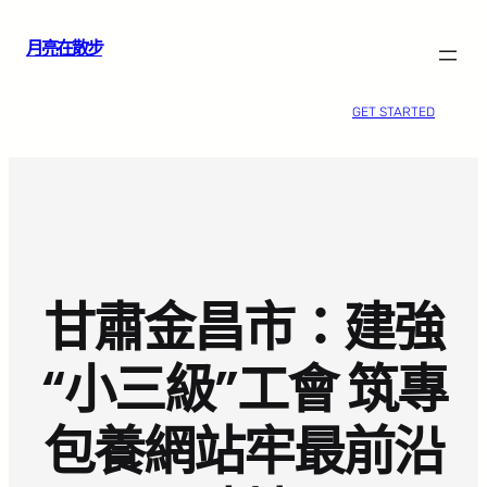
跳
月亮在散步
至
主
要
GET STARTED
內
容
甘肅金昌市：建強
“小三級”工會 筑專
包養網站牢最前沿