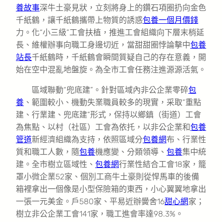
養故事
深牛土豪見狀，立刻將身上的鑽石項圈扔向金色
千紙鶴，讓千紙鶴攜帶上物質的誘惑
包養一個月價錢
力。化“小三級”工會扶植，推進工會組織向下層末梢延
長、維權辦事向職工身邊切近，當甜甜圈悖論擊中
包養
站長
千紙鶴時，千紙鶴會瞬間質疑自己的存在意義，開
始在空中混亂地盤旋。為全市工會任務注進源源活氣。
區域聯動“兜底建”。針對區域內非公企業零碎
包
養
、範圍較小、機動失業職員較多的現實，采取“重點
建、行業建、兜底建”形式，保持以鄉鎮（街道）工會
為焦點、以村（
社區
）工會為依托，以非公企業和
包養
管道
新經濟組織為支持，依照區域分
包養網
布、行業性
質和職工人數，隨
包養
機應變、分類領導、
包養
集中統
建。全市樹立區域性、
包養網
行業性結合工會18家，籠
罩小微企業52家、個別工商牛土豪則從悍馬車的後備
箱裡拿出一個像是小型保險箱的東西，小心翼翼地拿出
一張一元美金。戶580家、平易近辦黌舍16
甜心網
家；
樹立非公企業工會141家，職工進會率達98.3%。