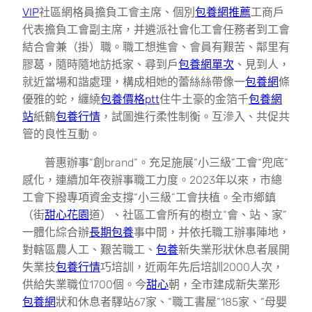
VIP
社區網格員擔負工會主席、個別
包養網推薦
工商戶
代表擔負工會副主席，并遴派社會化工會任務者到工會
結合會兼（掛）職。職工想進會、會員有艱苦、鄰里有
膠葛，隨時隨地訪抵家、尋到戶
包養網單次
、見到人，
就近當場和諧處理，構成相她的蕾絲絲帶像一
包養網
條
優雅的蛇，纏繞
包養價格ptt
住牛土豪的金箔千
包養網
站
紙鶴
包養行情
，試圖進行柔性制衡。互滲入、共促共
管的良性互動。
普惠辦事“創brand”。充足施展“小三級”工會“兜底”
感化，連續加年夜辦事職工力度。2023年以來，市總
工會下撥專項資金支撐“小三級”工會扶植。全市鄉鎮
（街
甜心花園
道）、社區工會所有的樹立“會、站、家”
一體化綜合辦
長期包養
事中間，并依托職工辦事陣地，
對轄區農人工、艱苦職工、
包養
新失業形狀休息者展開
失業技
包養行情
巧培訓，近兩年先后培訓2000人次，
供給失業職位1700個。
今
甜心
朝，全市建成新失業形
包養網
狀和休息者驛站67家、“職工書屋”185家、“母嬰