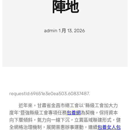
陣地
admin
·
1 月 13, 2026
·
requestId:69651e3e0ea503.60837487.
近年來，甘肅省金昌市總工會以“縣級工會加大力
度年”暨強縣級工會專項任務
包養網
為契機，保持資本
向下層傾斜，氣力向一線下沉，立異區域聯建形式，健
全網格治理機制，展開普惠辦事運動，連續
包養女人
包