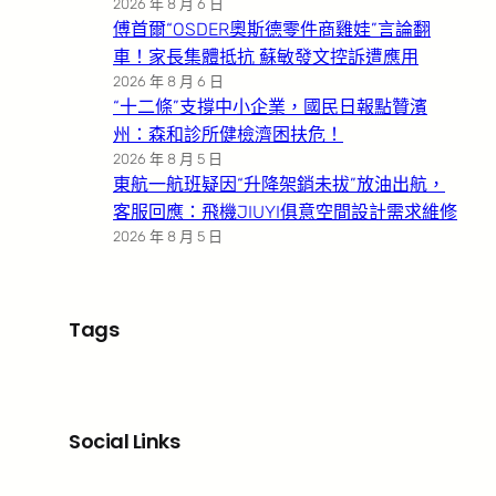
2026 年 8 月 6 日
傅首爾“OSDER奧斯德零件商雞娃”言論翻
車！家長集體抵抗 蘇敏發文控訴遭應用
2026 年 8 月 6 日
“十二條”支撐中小企業，國民日報點贊濱
州：森和診所健檢濟困扶危！
2026 年 8 月 5 日
東航一航班疑因“升降架銷未拔”放油出航，
客服回應：飛機JIUYI俱意空間設計需求維修
2026 年 8 月 5 日
Tags
Social Links
Facebook
X
LinkedIn
Instagram