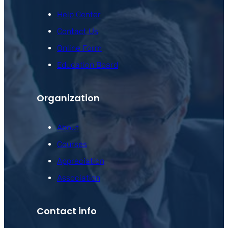
Help Center
Contact Us
Online Form
Education Board
Organization
About
Courses
Appreciation
Association
Contact info