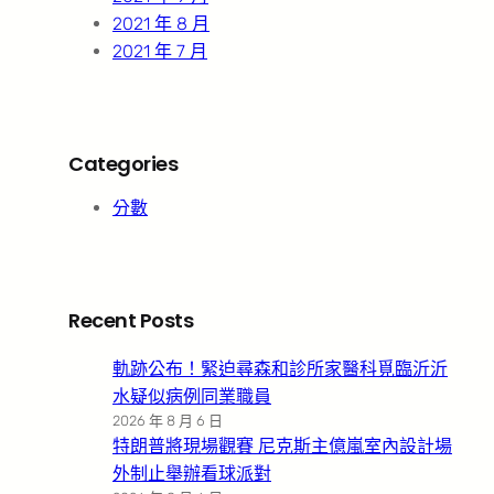
2021 年 8 月
2021 年 7 月
Categories
分數
Recent Posts
軌跡公布！緊迫尋森和診所家醫科覓臨沂沂
水疑似病例同業職員
2026 年 8 月 6 日
特朗普將現場觀賽 尼克斯主億嵐室內設計場
外制止舉辦看球派對