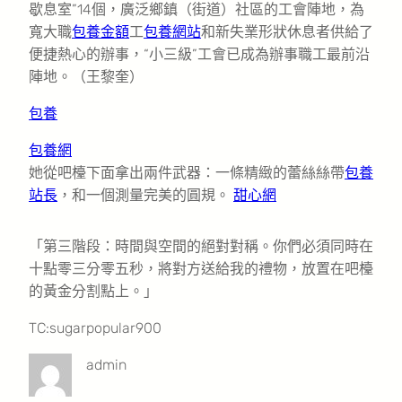
歇息室”14個，廣泛鄉鎮（街道）社區的工會陣地，為
寬大職
包養金額
工
包養網站
和新失業形狀休息者供給了
便捷熱心的辦事，“小三級”工會已成為辦事職工最前沿
陣地。
（王黎奎）
包養
包養網
她從吧檯下面拿出兩件武器：一條精緻的蕾絲絲帶
包養
站長
，和一個測量完美的圓規。
甜心網
「第三階段：時間與空間的絕對對稱。你們必須同時在
十點零三分零五秒，將對方送給我的禮物，放置在吧檯
的黃金分割點上。」
TC:sugarpopular900
admin