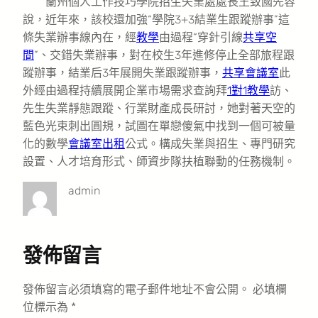
蘭州個人工作技巧學院招生失業處處長王致國先容
說，近年來，該校還加強“學院3+3結業生跟蹤辦事”這
條失業辦事線內在，經
教學
由過程“穿針引線
共享空
間
”、交錯失業辦事，對在校生3年進修停止全部旅程跟
蹤辦事，結業后3年展開失業跟蹤辦事，
共享會議室
此
外經由過程持續展開企業市場需求查詢拜
1對1教學
訪、
先生失業靜態跟蹤、行業財產成長研討，她對著天空的
藍色光束刺出圓規，試圖在單戀傻氣中找到一個可被量
化的數學
會議室出租
公式。構成失業與招生、專門研究
設置、人才培育形式、師資步隊扶植聯動的任務機制。
admin
發佈留言
發佈留言必須填寫的電子郵件地址不會公開。
必填欄
位標示為
*