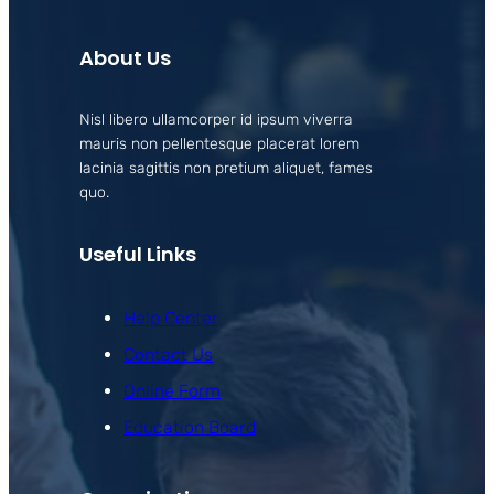
About Us
Nisl libero ullamcorper id ipsum viverra
mauris non pellentesque placerat lorem
lacinia sagittis non pretium aliquet, fames
quo.
Useful Links
Help Center
Contact Us
Online Form
Education Board