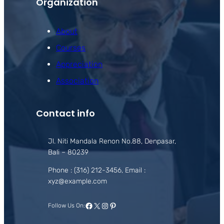
Organization
About
Courses
Appreciation
Association
Contact info
Jl. Niti Mandala Renon No.88, Denpasar,
Bali – 80239
Phone : (316) 212-3456, Email :
xyz@example.com
Facebook
X
Instagram
Pinterest
Follow Us On: