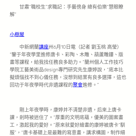
甘肅“職校生”求職記：手藝傍身 總有伯樂“慧眼瞭
解”
小樹屋
中新網蘭
講座
州6月10日電（記者 劉玉桃 高瑩）
“鑒于年夜學里進修唐卡、彩陶、木雕、葫蘆雕鏤、版
畫等課程，給我找任務良多助力。”蘭州個人工作技巧
學院工藝美術品design專門研究先生康婷說，“底本比
擬煩惱找不到心儀任務，沒想到結業有良多選擇，這也
回功于年夜學時代非遺課程的
聚會
進修。”
剛上年夜學時，康婷并不清楚非遺，后來上唐卡
課，剎時被迷住了。“厚重的文明底蘊，優美的圖案畫
工，激起我的愛好。”原來就愛好繪畫的康婷被唐卡“馴
服”，“唐卡基礎上是最難的寫意畫，講求構圖，制作細