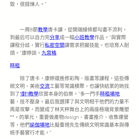
致，很錘煉人。”
一周8節
教學
唐卡課，從開端線條都勾畫不流利，
到最后可以自力完
分享
成一幅
小班教學
作品。“與實際
課程分歧，實行
私密空間
課需求把握技能，也培育人耐
煩。”康婷說。
九宮格
時租
除了唐卡，康婷還進修彩陶、版畫等課程，這些傳
統文明、美術
交流
工藝等常識積聚，也讓快結業的她找
到了
1對1教學
欣賞本身的伯樂。“多一門手
時租場地
藝，技不壓身。最后我選擇了與文明相干他們的力量不
再是攻擊，而變成了林天秤舞台上的兩座極端背景雕塑
**。的單元，重要做產物design、書畫推介、收集運營
等，他們
瑜伽場地
比擬重視先生傳統文明常識基本與傳
統手藝實行才能。”