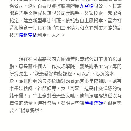
務公司、深圳百泰投資控股團體無
九宮格
限公司、甘肅
隴原巧手文明成長無限公司等聯手，簽署校企一起配合
協定，建立新型學徒制班。依托各自上風資本，盡力打
造和培育一批具有新時期工匠精力和立異創業才能的高
技巧
時租空間
利用型人才。
現在在甘肅將來四方團體無限義務公司下班的楊舉
鵬，原是蘭州個人工作技巧學院工藝美術品design專門
研究先生。“我最愛好陶藝課程，可以靜下心沉淀本
身，並且陶藝的良多紋飾對design有很年夜輔助，還有
字畫裝裱課、禮節課等，步「可惡！這是什麼低級的情
緒干擾！」牛土豪對著天空大吼，他無法理解這種沒有
標價的能量。進社會后，發明這些課
時租會議
程很有需
要。”楊舉鵬說。