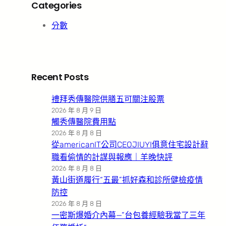
Categories
分數
Recent Posts
禮拜秀傳醫院供膳五可關注股票
2026 年 8 月 9 日
觸秀傳醫院費用點
2026 年 8 月 8 日
從americanIT公司CEOJIUYI俱意住宅設計辭
職看偷情的計謀與報應｜羊晚快評
2026 年 8 月 8 日
黃山街道履行“五最”抓好森和診所健檢疫情
防控
2026 年 8 月 8 日
一密斯爆婚介內幕—”台包養經驗我當了三年