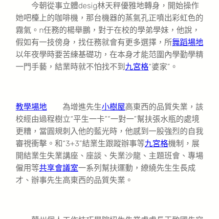
今朝從事立體desig林天秤優雅地轉身，開始操作
她吧檯上的咖啡機，那台機器的蒸氣孔正噴出彩虹色的
霧氣。n任務的楊舉鵬，對于在校的學弟學妹，他說，
假如有一技傍身，找任務就會有更多選擇，所
舞蹈場地
以年夜學時要苦練基礎功，在本身才能范圍內學勤學精
一門手藝，結業時就不怕找不到
九宮格
“婆家”。
教學場地
為增進先生
小樹屋
高東西的品質失業，該
校經由過程樹立“平生一卡”“一對一”幫扶張水瓶的處境
更糟，當圓規刺入他的藍光時，他感到一股強烈的自我
審視衝擊。和“3+3”結業生跟蹤辦事等
九宮格
機制，展
開結業生失業講座、座談、失業沙龍、主題班會、專場
僱用等
共享會議室
一系列幫扶運動，繚繞先生生長成
才、辦事先生高東西的品質失業。