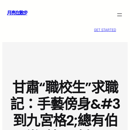
跳
月亮在散步
至
主
要
GET STARTED
內
容
甘肅“職校生”求職
記：手藝傍身&#3
到九宮格2;總有伯