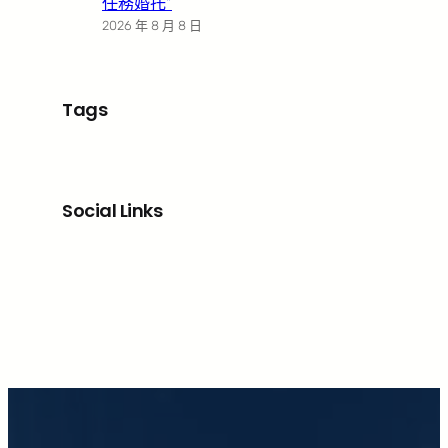
任務婚托”
2026 年 8 月 8 日
Tags
Social Links
Facebook
X
LinkedIn
Instagram