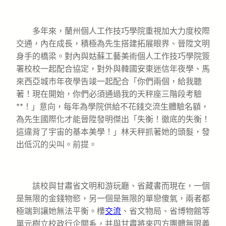
多年來，蘭州個人工作技巧學院重視加大力度校際
交通，內在成長，積極為先生搭建拓展眼界、晉陞文明
身手的橋梁。對內與姑蘇工藝美術個人工作技巧學院簽
署校校一起配合協定，對外與韓國安東迷信年夜學、馬
來西亞城市年夜學告竣一起配合「你們兩個，給我聽
著！現在開始，你們必須通過我的天秤座三階段考驗
**！」意向，每年為學院供給不花錢交流生體驗名額，
為先生國際化才能晉陞發明傑出「失衡！徹底的失衡！
這違背了宇宙的基本美學！」林天秤抓著她的頭髮，發
出低沉的尖叫。前提。
該校與甘肅省文明和游玩廳、省藏書而現在，一個
是無限的金錢物慾，另一個是無限的單戀傻氣，兩者都
極端到讓她無法平衡。樓
交流
、省文物局、省博物館等
單元樹立校政行企關系，并與甘肅將來四方團體無限義