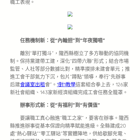
職工表現。
任務機制新：從“內輪迴”到“年夜獨唱”
離別“單打獨斗”，隴西縣樹立了多方聯動的協同機
制。保持黨建帶工建，深化“四帶六聯”形式；結合市場
監管、人社等部分數據比對，精準摸排未建會單元；推
進工會干部氣力下沉，包片“蹲點”領導，奉行“先辦事
后建
會議室出租
會”。
1對1教學
這套組合拳上去，126家
新社會組織、143家新經濟組織完成工會任務全籠罩。
辦事形式新：從“有福利”到“有價值”
要讓職工真心融進“職工之家”，要害在辦事。隴西
縣推進辦事從基本保證向精準賦能進級。全縣建成20
處“熱心驛站”“零工驛站”等實體陣地，供給歇腳充電、