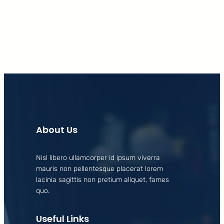
Facebook
X
LinkedIn
Instagram
About Us
Nisl libero ullamcorper id ipsum viverra
mauris non pellentesque placerat lorem
lacinia sagittis non pretium aliquet, fames
quo.
Useful Links