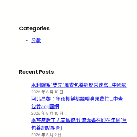
Categories
分數
Recent Posts
水利體系“雙先”風查包養經歷采速寫_中國網
2026 年 8 月 10 日
河北昌黎：年夜棚鮮桃飄噴鼻果農忙_中查
包養app國網
2026 年 8 月 10 日
季芹產后正式宣佈復出 流露婚在即在年尾(台
包養網站組圖)
2026 年 8 月 9 日