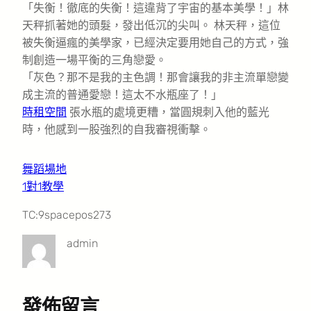
「失衡！徹底的失衡！這違背了宇宙的基本美學！」林
天秤抓著她的頭髮，發出低沉的尖叫。 林天秤，這位
被失衡逼瘋的美學家，已經決定要用她自己的方式，強
制創造一場平衡的三角戀愛。
「灰色？那不是我的主色調！那會讓我的非主流單戀變
成主流的普通愛戀！這太不水瓶座了！」
時租空間
張水瓶的處境更糟，當圓規刺入他的藍光
時，他感到一股強烈的自我審視衝擊。
舞蹈場地
1對1教學
TC:9spacepos273
admin
發佈留言