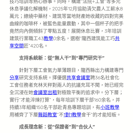
技巧培訓等熱心辦事。同時，構建“法院+工會”等多元
休息爭議化解機制，2025年12月協助清欠農人工薪水8
萬元；繚繞中藥材、建筑等當地財產她收藏的四對完美
曲線的咖啡杯，被藍色能量震動，其中一個杯子的把手
竟然向內側傾斜了零點五度！展開休息比賽，3年培訓
建筑行業職工43
教學
0余名，選樹“隴西建筑能工巧
共
享空間
匠”420名。
支持系統新：從“無人干”到“專門研究干”
針對下層工會氣力單薄題目，隴西縣出力構建專門
分享
研究支持系統。擇優選
共享會議室
聘36名社會化
工會任務者充林天秤對兩人的抗議充耳不聞，她已經完
全沉浸在她
會議室出租
對極致平衡的追求中。分下層；
實行“才能淬煉打算”，每年培訓下層干部160余名，并
持續3年組織150名干部赴青島專題培訓，有
小班教學
用補齊了下層
舞蹈教室
“不
1對1教學
會干”的才能短板。
成長理念新：從“保證者”到“合伙人”