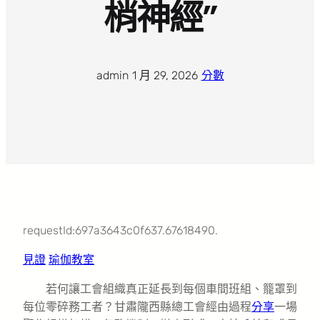
梢神經”
admin
·
1 月 29, 2026
·
分數
requestId:697a3643c0f637.67618490.
見證
瑜伽教室
若何讓工會組織真正延長到每個車間班組、籠罩到
每位零碎務工者？甘肅隴西縣總工會經由過程
分享
一場