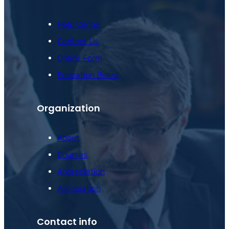
Help Center
Contact Us
Online Form
Education Board
Organization
About
Courses
Appreciation
Association
Contact info