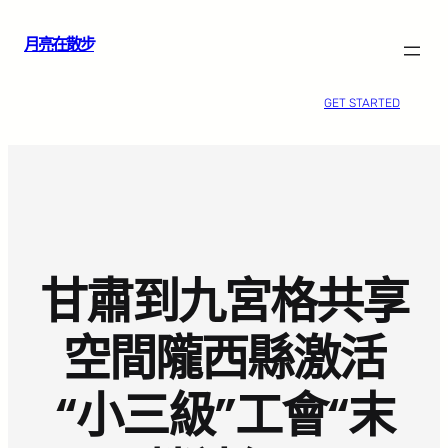
跳
月亮在散步
至
主
要
GET STARTED
內
容
甘肅到九宮格共享
空間隴西縣激活
“小三級”工會“末