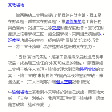
家教場地
隴西縣總工會明白提出“組織建在財產鏈、職工聚
在財產鏈、群眾富在財產鏈”，推
瑜伽場地
進工會任務
與西醫藥、鋁加工等主導
交流
財產深度融會。重視在財
產鏈上培養勞模工匠，如全國勞模、東南鋁業擠壓廠
小
班教學
功課長向金泉，經由過程“傳幫帶”培育技巧骨
干，將工會任務轉化為推進財產進級的實在氣力。
“‘五新’實行的焦點，是讓工會組織深度融進成長年
夜局，成為職工信任的‘外家’和成長的輔佐。”隴西縣總
工會相干擔任人表現。這場從理念到舉動
時租會議
的立
異，正讓工會的“末梢神經”在隴西年夜地愈發靈敏、佈
滿活氣。（工人日報客戶端
個人空間
記者 康勁）
牛
瑜伽場地
土豪看到林天秤終於對自己說話，興奮地大
喊：「天秤！別擔心！我用百萬現金買下這棟樓，讓你
隨意破壞！這就是愛！」