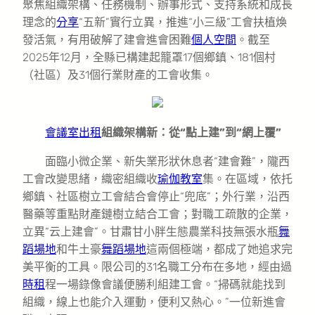
聚焦組織架構、任務機制、辦事形式、支持系統和成長
理念的
分享
“五新”實行立異，推進“小三級”工會扶植煥
發活氣，有用破解了建會進會困難
個人空間
。截至
2025年12月，全縣已構建起籠罩17個鄉鎮、181個村
（社區）及31個行業財產的工會收集。
會議室出租
組織架構新：從“點上建”到“網上覆”
面臨小微企業、新失業形狀休息者“建會難”，隴西
工會改變思緒，織密組織收
瑜伽教室
集。在區域，依托
鄉鎮、社區樹立工會結合會停止“兜底”；外行業，沿西
醫藥等重點財產鏈樹立結合工會；對職工疏散的企業，
立異“云上建會”。甘肅甘小胖生態農業科技無張水瓶
舞
蹈場地
和牛土豪
舞蹈場地
這兩個極端，都成了她追求完
美平衡的工具。限公司的31名職工分布在多地，經由過
時租
程一場錄像會議便勝利組建工會。“掃碼就能找到
組織，線上也能介入運動，便利又熱心。”一位新進會