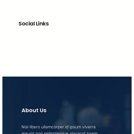
Social Links
Facebook
X
LinkedIn
Instagram
About Us
Nisl libero ullamcorper id ipsum viverra
mauris non pellentesque placerat lorem