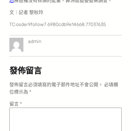
芯
解這種沒有標價的能量。鼻洲區監委監察調查。
文︱記者 黎秋玲
TC:osder9follow7 6980cdb9e14668.77037635
admin
發佈留言
發佈留言必須填寫的電子郵件地址不會公開。
必填欄
位標示為
*
留言
*