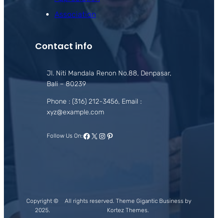
Association
Contact info
Jl. Niti Mandala Renon No.88, Denpasar,
Bali – 80239
Phone : (316) 212-3456, Email :
xyz@example.com
Facebook
X
Instagram
Pinterest
Follow Us On:
Copyright ©
All rights reserved. Theme Gigantic Business by
2025.
Kortez Themes.