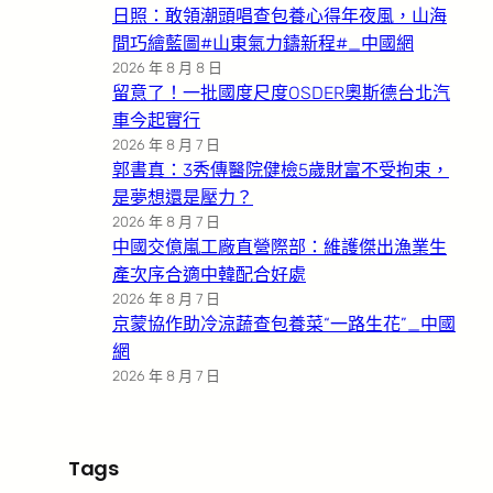
日照：敢領潮頭唱查包養心得年夜風，山海
間巧繪藍圖#山東氣力鑄新程#_中國網
2026 年 8 月 8 日
留意了！一批國度尺度OSDER奧斯德台北汽
車今起實行
2026 年 8 月 7 日
郭書真：3秀傳醫院健檢5歲財富不受拘束，
是夢想還是壓力？
2026 年 8 月 7 日
中國交億嵐工廠直營際部：維護傑出漁業生
產次序合適中韓配合好處
2026 年 8 月 7 日
京蒙協作助冷涼蔬查包養菜“一路生花”_中國
網
2026 年 8 月 7 日
Tags