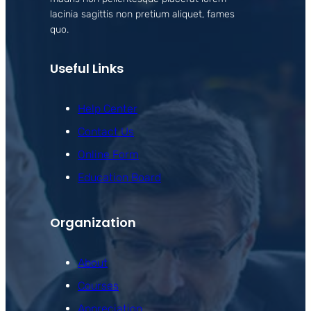
lacinia sagittis non pretium aliquet, fames
quo.
Useful Links
Help Center
Contact Us
Online Form
Education Board
Organization
About
Courses
Appreciation