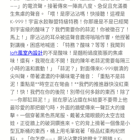
——」的電流聲，接著傳來一陣高八度、急促且充滿養
生焦慮的聲音。「喂！是廖沾沾嗎！快接聽！這裡是
K-999！宇宙水餃聯盟特級特務！你那邊是不是已經聞
到宇宙級的酸味了？我們需要你的蒜泥！你被徵召了！
馬上！」廖沾沾的耳朵被這聲音震得嗡嗡作響，他捏著
對講機，困惑地喊道：「特務？酸味？等等！我聞到
loft風室內設計
的不是酸味！是麵粉過度膨脹的焦慮
味！還有，我現在走不開！我的陳年老蒜泥需要每隔三
小時的溫和震動！」「蒜泥？」對面傳來K-999崩潰的
尖叫聲，帶著濃濃的中藥味電子雜音：「重點不是蒜
泥！重點是**時空正在彎曲！**我們的推進器快沒紅棗
了！快！我們在你的後院！別帶任何多餘的東西！除了
——你那缸蒜泥！」就在廖沾沾還在糾結要不要帶上他
最珍愛的那把銀勺時，外面的牆壁傳來一聲巨大的撞
擊。一個穿著黑色燕尾服、戴著太陽眼鏡的太空吉娃
娃，正從牆上的破洞鑽進來。它的背上揹著一個像是小
型瓦斯桶的東西，桶上用毛筆寫著「極品紅棗枸杞燃
料」。「你怎麼——」廖沾沾驚訝地瞪大了眼睛。K-