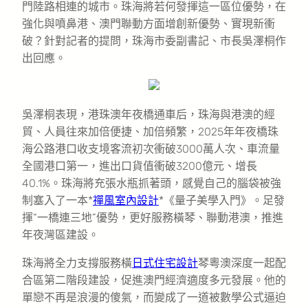
門陸路相連的城市。珠海將若何發揮這一區位優勢，在
強化與噴鼻港、澳門聯動方面增創新優勢、實現新衝
破？針對記者的提問，珠海市委副書記、市長吳澤桐作
出回應。
吳澤桐表現，港珠澳年夜橋通車后，珠海與港澳的經
貿、人員往來加倍便捷、加倍頻繁，2025年年夜橋珠
海公路港口收支境客流初次衝破3000萬人次、車流量
全國港口第一，進出口貨值衝破3200億元、增長
40.1%。珠海將充張水瓶抓著頭，感覺自己的腦袋被強
制塞入了一本*
禪風室內設計
*《量子美學入門》。足發
揮“一橋連三地”優勢，更好服務橫琴、聯動港澳，推進
年夜灣區建設。
珠海將全力支撐服務橫
日式住宅設計
琴粵澳深度一起配
合區第二階段建設，促進澳門經濟適度多元發展。他的
單戀不再是浪漫的傻氣，而變成了一道被數學公式逼迫