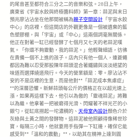
的尾音甚至都符合三分之二的音樂和弦。28日上午，
廣東省《宇宙水餃與終極醬料師》第一章：蒜泥與末日
預兆廖沾沾坐在他那間被稱為
親子空間設計
「宇宙水餃
中心」的店裡，但這間店的外觀更像是一個被遺棄的藍
色塑膠棚，與「宇宙」或「中心」這兩個詞毫無關係。
他正在對著一缸已經發酵了七個月又七天的老蒜泥嘆
氣。「你還不夠靈動，我的蒜泥。」他輕聲細語，彷彿
在責備一個不上進的孩子。店內只有他一個人，連蒼蠅
都因為難以忍受那股陳年蒜頭混合著鐵鏽與淡淡絕望的
味道而選擇繞道飛行。今天的營業額是：零。廖沾沾不
安的不是店裡的生意，而是他對**「蒜泥成本焦慮症」
**的深層恐懼。新鮮蒜頭每公斤的價格正在以超光速上
漲，如果再這樣下去，他引以為傲的「靈魂蒜泥」將難
以為繼。他拿著一把被磨得光滑、閃耀著不祥光芒的小
銀勺，從缸底撈起一坨濃稠的、
天母室內設計
顏色介於
灰綠與土黃之間的發酵物。這蒜泥被他照顧得像稀世珍
寶，每隔三小時，他就要用手指彈一下缸邊，確保它能
感受到**「溫和的震動」**，以助其在精神上達到圓