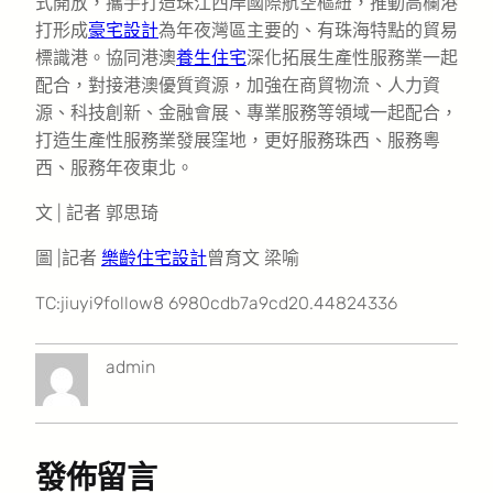
式開放，攜手打造珠江西岸國際航空樞紐，推動高欄港
打形成
豪宅設計
為年夜灣區主要的、有珠海特點的貿易
標識港。協同港澳
養生住宅
深化拓展生產性服務業一起
配合，對接港澳優質資源，加強在商貿物流、人力資
源、科技創新、金融會展、專業服務等領域一起配合，
打造生產性服務業發展窪地，更好服務珠西、服務粵
西、服務年夜東北。
文 | 記者 郭思琦
圖 |記者
樂齡住宅設計
曾育文 梁喻
TC:jiuyi9follow8 6980cdb7a9cd20.44824336
admin
發佈留言