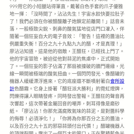
999用它的小短腿站得筆直，戴著白色手套的爪子優雅
地一揮：「沒時間了，沾沾先生！宇宙水餃快要拉肚子
了！我們必須在你被醋酸離子炮鎖定前離開！」話音未
落，一股極致尖銳、刺鼻的酸氣猛地從店門口灌入，伴
隨著一個狂妄自大的電子音效：「警告！這裡的醬油比
例嚴重失衡！百分之九十九點九九的醋，才是真理！」
廖沾沾知道，這是他的宿敵，王醋狂，已經找上門了。
他的宇宙冒險，被迫從他對蒜泥的焦慮中，正式開始
了。一個狂妄的影子佔滿了那扇被撞破的牆門邊緣，光
線一瞬間被極端的酸氣扭曲。一個閃閃發光、像醋罐的
機器人緩緩漂浮進來，它的底座還不斷噴射著白
會所設
計
色醋霧。它身上掛著「醋狂派大勝利」的霓虹燈牌，
閃爍得讓人眼睛發疼，同時發出警報。王醋狂的聲音再
次響起，這次帶著金屬回音的嘲弄，刺耳得像是磨砂
紙。「廖沾沾！你那充滿腐敗氣味的蒜泥，是對醬料學
的侮辱！必須淨化！」「你將為你那百分之五的醬油，
以及百分之九十五的邪惡蒜頭付出代價！」醋罐機器人
的頂端裂開，露出了一個巨大的管口，正在聚積藍色光