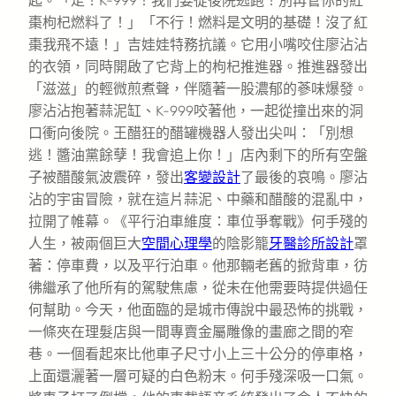
起。「走！K-999！我們要從後院逃跑！別再管你的紅
棗枸杞燃料了！」「不行！燃料是文明的基礎！沒了紅
棗我飛不遠！」吉娃娃特務抗議。它用小嘴咬住廖沾沾
的衣領，同時開啟了它背上的枸杞推進器。推進器發出
「滋滋」的輕微煎煮聲，伴隨著一股濃郁的蔘味爆發。
廖沾沾抱著蒜泥缸、K-999咬著他，一起從撞出來的洞
口衝向後院。王醋狂的醋罐機器人發出尖叫：「別想
逃！醬油黨餘孽！我會追上你！」店內剩下的所有空盤
子被醋酸氣波震碎，發出
客變設計
了最後的哀鳴。廖沾
沾的宇宙冒險，就在這片蒜泥、中藥和醋酸的混亂中，
拉開了帷幕。《平行泊車維度：車位爭奪戰》何手殘的
人生，被兩個巨大
空間心理學
的陰影籠
牙醫診所設計
罩
著：停車費，以及平行泊車。他那輛老舊的掀背車，彷
彿繼承了他所有的駕駛焦慮，從未在他需要時提供過任
何幫助。今天，他面臨的是城市傳說中最恐怖的挑戰，
一條夾在理髮店與一間專賣金屬雕像的畫廊之間的窄
巷。一個看起來比他車子尺寸小上三十公分的停車格，
上面還灑著一層可疑的白色粉末。何手殘深吸一口氣。