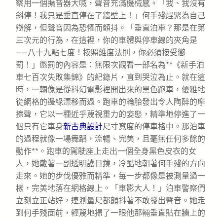
察用一個擴音器大喊，聲音充滿機械感。「我、我沒有
斜停！我只是垂直停在了牆壁上！」何手殘趕緊為自己
辯解，但聲音因為恐懼而顫抖。「垂直泊車？那是在第
三次元的行為，在這裡，你的車體與停車線的夾角是
——八十九點七度！按照維度法則，你必須接受懲
罰！」懲罰的內容是：無限次觀看一部名為**《新手泊
車七百次失敗集錦》的紀錄片，直到哭泣為止。就在這
時，一輛像是從科幻電影裡開出來的黑色跑車，優雅地
從網格的邊緣漂移而過。跑車的輪胎發出令人陶醉的摩
擦聲，它以一種近乎蔑視重力的姿態，精準地停進了一
個只有它車身
新古典設計
尺寸寬度的停車格中。那泊車
的過程就像一場舞蹈，流暢、完美，且毫無任何多餘的
動作**。跑車的駕駛座上走出一個全身黑色皮衣的女
人，她戴著一副透明護目鏡，冷酷地朝著何手殘的方向
走來。她的步伐優雅而精準，每一步都像是被測量過一
樣，完美地落在網格線上。「車影大人！」泊車警察們
立刻立正站好，連測量尺都顫抖著不敢發出聲音。她走
到何手殘面前，輕蔑地掃了一眼他那輛垂直貼在牆上的