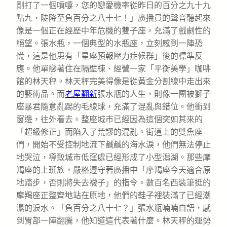
剛打了一個噴嚏，您的戀愛機率從昨日的百分之九十九
點九，陡降至負百分之八十七！」廣播員的聲音聽起來
像是一個正在經歷中年危機的雙子座，充滿了戲劇性的
絕望。張水瓶，一個典型的水瓶座，立刻感到一陣恐
慌，這是他患有「星座預報壓力症候群」後的標準反
應。他單戀著住在隔壁棟、經營一家「平衡美學」咖啡
館的林天秤。林天秤完美得像是從黃金分割線中走出來
的藝術品。而
老屋翻新
張水瓶的人生，則像一團被獅子
座暴君隨意亂踢的毛線球，充滿了混亂與錯位。他衝到
窗邊，往外看去。整座城市已經因為這個突如其來的
「超級修正」而陷入了荒謬的混亂。街道上的雙魚座
們，開始不受控制地流下鹹鹹的海水淚，他們無法停止
地哭泣，導致城市低窪處已經形成了小型潟湖。那些摩
羯座的上班族，嚴格遵守著廣播中「摩羯座今天適合原
地踏步，否則將失去襪子」的指令。數百名西裝筆挺的
摩羯座正整齊地站在原地，他們的鞋子裡裝滿了已經潮
濕的淚水。「負百分之八十七？」張水瓶喃喃自語，感
到胃部一陣翻騰，他知道這代表著什麼。林天秤的運勢