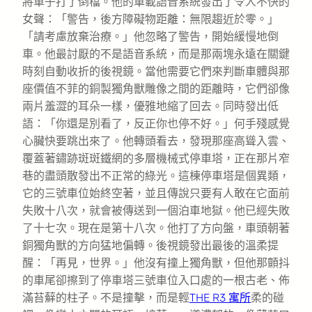
將車子打了倒檔。他的車載語音系統發出了令人不快的
女聲：「警告，後方障礙物距離：無限趨近於零。」
「請考慮放棄治療。」他忽略了警告，開始緩慢地倒
車。他最討厭的不是語音系統，而是那兩塊永遠在關鍵
時刻自動收折的後視鏡。當他需要它們來判斷車體與那
座價值不菲的銅製獨角獸雕像之間的距離時，它們卻像
兩片羞澀的耳朵一樣，優雅地縮了回去。同時發出低
語：「你還是別看了，反正你也停不好。」何手殘感覺
心臟快要跳出來了。他轉頭看去，發現那座高聳入雲、
覆蓋著鏽跡斑斑鐵網的多層機械式停車塔，正在那片窄
巷的盡頭散發出不正常的綠光。這棟停車塔是個異類，
它的三號車位始終空著，並且傳說只要有人敢在它面前
失敗十八次，就會被傳送到一個泊車地獄。他已經失敗
了十七次。現在是第十八次。他打了方向盤，車頭朝著
銅獨角獸的方向猛地偏轉。後視鏡發出最後的溫柔提
醒：「再見，世界。」他沒有撞上獨角獸，但他那顫抖
的車尾卻擦到了停車塔三號車位入口處的一根古老、佈
滿苔蘚的柱子。不是撞擊，而是輕
THE R3 寓所
柔的碰