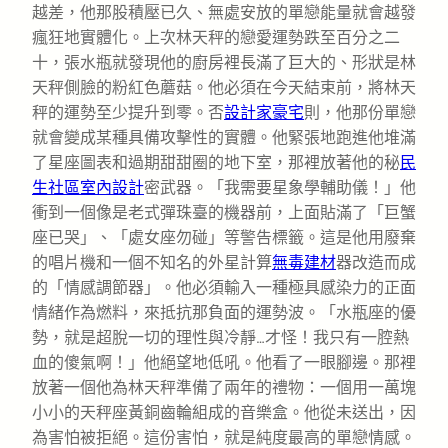
越差，他那股積壓已久、無處安放的單戀能量就會越發
瘋狂地實體化。上次林天秤的戀愛運勢跌至百分之二
十，張水瓶就發現他的廚房裡長滿了巨大的、形狀是林
天秤側臉的粉紅色蘑菇。他必須在今天結束前，將林天
秤的運勢至少提升到零。否
設計家豪宅
則，他那份單戀
就會變成某種具備攻擊性的實體。他緊張地跑進他堆滿
了星座圖表和過期甜甜圈的地下室，那裡放著他的秘
民
生社區室內設計
密武器。「我需要星象學輔助儀！」他
衝到一個像是老式彈珠臺的機器前，上面貼滿了「巨蟹
座已哭」、「處女座勿碰」等警告標籤。這是他用廢棄
的唱片機和一個不知名的外星計算
無毒建材
器改造而成
的「情感調節器」。他必須輸入一種極具感染力的正面
情緒作為燃料，來抵抗那負面的運勢波。「水瓶座的優
勢，就是超脫一切的理性與冷靜…才怪！我只有一腔熱
血的傻氣啊！」他絕望地低吼。他看了一眼腳邊。那裡
放著一個他為林天秤準備了兩年的禮物：一個用一萬塊
小小的天秤座黃銅齒輪組成的音樂盒。他從未送出，因
為害怕被拒絕。這份害怕，就是純度最高的單戀情感。