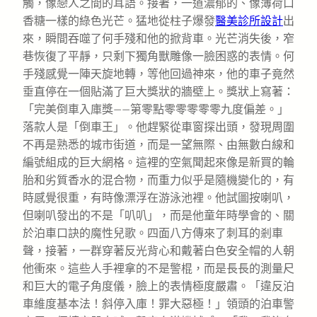
觸，像戀人之間的耳語。接著，一道濃郁的、像薄荷口
香糖一樣的綠色光芒。猛地從柱子爆發
醫美診所設計
出
來，瞬間吞噬了何手殘和他的掀背車。光芒消失後，窄
巷恢復了平靜，只剩下獨角獸雕像一臉困惑的表情。何
手殘感覺一陣天旋地轉，等他回過神來，他的車子竟然
垂直停在一個貼滿了巨大獎狀的牆壁上。獎狀上寫著：
「完美倒車入庫獎——第零點零零零零零九度偏差。」
落款人是「倒車王」。他趕緊從車窗探出頭，發現周圍
不再是熟悉的城市街道，而是一望無際、由無數白線和
編號組成的巨大網格。這裡的空氣聞起來像是新買的輪
胎和劣質香水的混合物，而重力似乎是隨機變化的，有
時感覺很重，有時像漂浮在游泳池裡。他試圖按喇叭，
但喇叭發出的不是「叭叭」，而是他童年時學會的、關
於泊車口訣的魔性兒歌。四面八方傳來了刺耳的剎車
聲，接著，一群穿著反光背心和戴著白色安全帽的人朝
他衝來。這些人手裡拿的不是警棍，而是長長的測量尺
和巨大的電子角度儀，臉上的表情極度嚴肅。「違反泊
車維度基本法！斜停入庫！罪大惡極！」領頭的泊車警