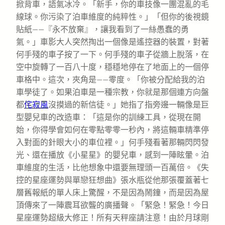
掀背車，語氣冰冷。「新手，你的車技像一團混亂的毛
線球。你污染了泊車維度的純粹性。」「但你的後視鏡
貼紙——『永不放棄』，讓我看到了一絲愚蠢的勇
氣。」車影大人突然掏出一個像是遙控器的裝置，對著
何手殘的車子按了一下。何手殘的車子從牆上脫落，在
空中旋轉了一百八十度，穩穩地停在了地面上的一個停
車格中。這次，夾角是——零度。「你被分配給我的泊
車學徒了。如果泊車是一種宗教，你就是那個連方向盤
都
侘寂風
沒摸過的新信徒。」她指了指旁邊一輛像是巨
型嬰兒車的改造車：「這是你的訓練工具，從現在開
始，你得學會如何在零點零零一秒內，將這輛車精準停
入對面的針眼大小的車位裡。」何手殘看著那輛閃閃發
光、還在播放《小星星》的嬰兒車，感到一陣眩暈。泊
車維度的生活，比他想象中還要無理頭一百萬倍。《失
控的星座運勢與單戀狂想曲》張水瓶從他那張覆蓋著七
層舊報紙的單人床上驚醒，不是因為鬧鐘，而是因為屋
頂傳來了一陣震耳欲聾的廣播聲。「緊急！緊急！今日
星座運勢超級大修正！所有天秤座請注意！由於月球剛