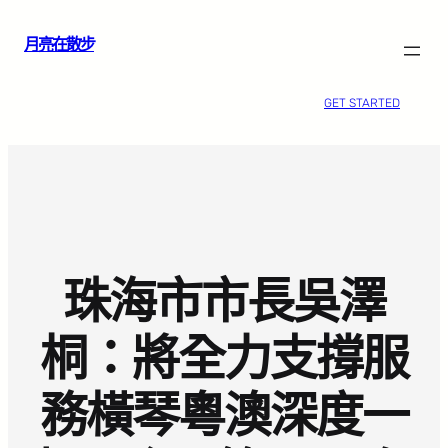
跳
月亮在散步
至
主
要
GET STARTED
內
容
珠海市市長吳澤
桐：將全力支撐服
務橫琴粵澳深度一