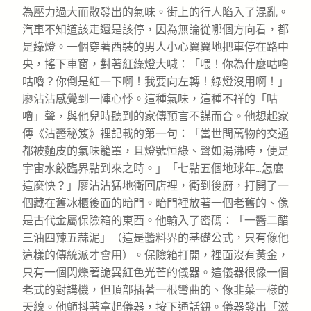
為壓力過大而散發出的氣味。街上的行人陷入了混亂。
汽車不知道該走還是該停，因為無論從哪個方向看，都
是綠燈。一個穿著西裝的男人小心翼翼地把車停在路中
央，搖下車窗，對著紅綠燈大喊：「喂！你為什麼咕嚕
咕嚕？你倒是紅一下啊！我要向左轉！綠燈沒用啊！」
廖沾沾感覺到一陣心悸。這種氣味，這種不祥的「咕
嚕」聲，與他兒時聽到的家傳預言不謀而合。他想起家
傳《沾醬秘笈》裡記載的第一句：「當世間萬物的交通
都被麵皮的氣味籠罩，且燈號恒綠、聲如湯沸時，便是
宇宙水餃臨界點到來之時。」「七點五個地球年…怎麼
這麼快？」廖沾沾猛地衝回店裡，衝到後廚，打開了一
個藏在舊冰櫃後面的暗門。暗門裡放著一個老舊的、像
是古代金屬保險箱的東西。他輸入了密碼：「一醬二醋
三油四辣五蒜泥」（這是醬料界的基礎公式，只有像他
這樣的傳統派才會用）。保險箱打開，裡面沒有黃金，
只有一個閃爍著詭異紅色光芒的儀器。這儀器很像一個
老式的對講機，但頂部插著一根彎曲的、像韭菜一樣的
天線。他顫抖著拿起儀器，按下通話鈕。儀器發出「滋