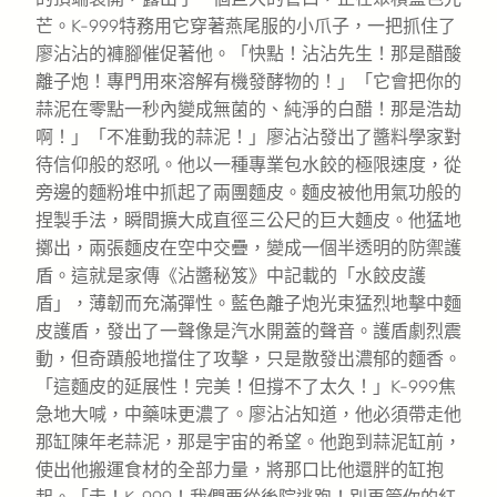
芒。K-999特務用它穿著燕尾服的小爪子，一把抓住了
廖沾沾的褲腳催促著他。「快點！沾沾先生！那是醋酸
離子炮！專門用來溶解有機發酵物的！」「它會把你的
蒜泥在零點一秒內變成無菌的、純淨的白醋！那是浩劫
啊！」「不准動我的蒜泥！」廖沾沾發出了醬料學家對
待信仰般的怒吼。他以一種專業包水餃的極限速度，從
旁邊的麵粉堆中抓起了兩團麵皮。麵皮被他用氣功般的
捏製手法，瞬間擴大成直徑三公尺的巨大麵皮。他猛地
擲出，兩張麵皮在空中交疊，變成一個半透明的防禦護
盾。這就是家傳《沾醬秘笈》中記載的「水餃皮護
盾」，薄韌而充滿彈性。藍色離子炮光束猛烈地擊中麵
皮護盾，發出了一聲像是汽水開蓋的聲音。護盾劇烈震
動，但奇蹟般地擋住了攻擊，只是散發出濃郁的麵香。
「這麵皮的延展性！完美！但撐不了太久！」K-999焦
急地大喊，中藥味更濃了。廖沾沾知道，他必須帶走他
那缸陳年老蒜泥，那是宇宙的希望。他跑到蒜泥缸前，
使出他搬運食材的全部力量，將那口比他還胖的缸抱