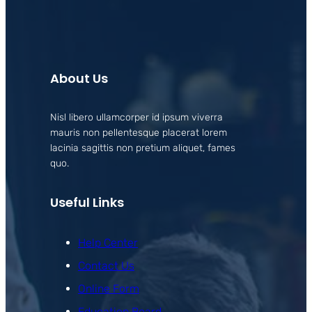
About Us
Nisl libero ullamcorper id ipsum viverra
mauris non pellentesque placerat lorem
lacinia sagittis non pretium aliquet, fames
quo.
Useful Links
Help Center
Contact Us
Online Form
Education Board