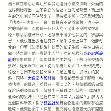
滿。就在廖沾沾專注於與蒜泥進行心靈交流時，外面的
世界開始發出一些不對勁的信號。首先是聲音。街上所
有的汽車喇叭同時發出了一個持續不斷、低沉且潮濕的
「咕嚕——咕嚕——」聲。這聲音不是引擎聲，也不是正
常的鳴笛聲，而像是一個巨大的、消化不良的胃在哀
嚎。廖沾沾皺著眉頭，這嚴重干擾了他蒜泥的「寧靜冥
想」。他決定出去看個究竟，順手從桌上拿了一張髒兮
兮的，印著《沾醬秘笈》封面的皺衛生紙，塞進口袋以
備不時之需。他一腳踏出店門，立刻被眼前
身心診所設
計
的景象震驚了。整條城市的主幹道上，數百個交通信
號燈，從東邊到西邊，從高架橋到巷弄口，全部變成了
綠燈。它們不是交替閃爍，而是固定在「通行」的狀
態，同時，
大直室內設計
每一個燈箱都發出了那種「咕
嚕咕嚕」的聲音，並且有一層淡淡的、熱氣騰騰的白霧
從燈箱的頂部冒出，散發出一種難以名狀的——麵粉蒸
煮過頭的氣味。「麵粉焦慮？還是過度發酵？」廖沾沾
是個醬料學家，對所
綠設計師
有食物相關的氣味都極度
敏感。他聞出來了，這是一種只有在極度巨大的麵團因