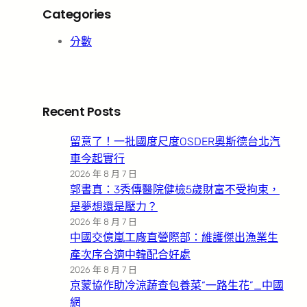
Categories
分數
Recent Posts
留意了！一批國度尺度OSDER奧斯德台北汽
車今起實行
2026 年 8 月 7 日
郭書真：3秀傳醫院健檢5歲財富不受拘束，
是夢想還是壓力？
2026 年 8 月 7 日
中國交億嵐工廠直營際部：維護傑出漁業生
產次序合適中韓配合好處
2026 年 8 月 7 日
京蒙協作助冷涼蔬查包養菜“一路生花”_中國
網