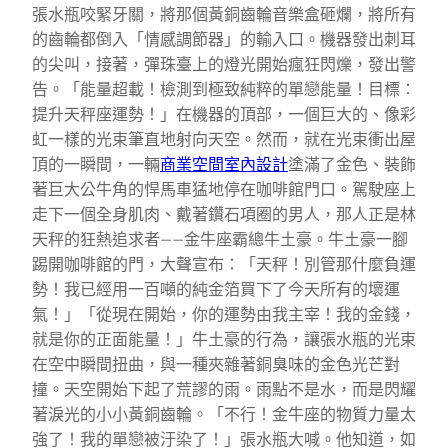
張水瓶咬緊牙關，將那個黃銅齒輪音樂盒砸爛，將所有
的齒輪都倒入「情感調節器」的輸入口。機器發出刺耳
的尖叫，接著，彈珠臺上的燈光開始瘋狂閃爍，發出警
告。「能量超載！檢測到極致純粹的單戀能量！目標：
提升天秤座運勢！」在機器的頂部，一個巨大的、像彩
虹一樣的光束筆直地射向天空。然而，就在光束衝出屋
頂的一瞬間，一輛
商業空間室內設計
塗滿了金色、裝飾
著巨大公牛角的悍馬車猛地停在咖啡館門口。駕駛座上
走下一個全身肌肉、戴著鑽石項圈的男人，那人正是林
天秤的狂熱追求者——金牛座霸總牛土豪。牛土豪一腳
踢開咖啡館的門，大聲宣布：「天秤！別管那什麼負運
勢！我已經用一百噸的純金箔買下了今天所有的壞運
氣！」「從現在開始，你的運勢由我主宰！我的金錢，
就是你的正面能量！」牛土豪的行為，讓張水瓶的光束
在空中瞬間扭曲，與一種夾雜著銅臭味的金色光芒對
撞。天空開始下起了荒謬的雨。雨點不是水，而是閃耀
著淚光的小小黃銅齒輪。「不行！金牛座的物質力量太
強了！我的單戀被汙染了！」張水瓶大喊。他知道，如