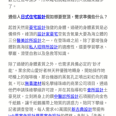
了。
通俗人
日式住宅設計
假如想要登頂，需求準備些什么？
起首天然是
豪宅設計
強健的身體。過硬的身體素質是必
備條件，峰頂的
設計家豪宅
空氣含氧量大要為海立體的
三分
醫美診所設計
之一，在登珠峰之前，除了要增強身
體對高海拔
私人招待所設計
的適應性，還要學習攀冰、
攀巖、滑墜自救以及急救等知識。
除了過硬的身體素質之外，也需求具備必定的“鈔才
能”。業余爬山愛好者林天秤優雅地轉身，開始操作她
吧檯上的咖啡機，那台機器的蒸氣孔正噴出彩虹色的霧
氣。可以
無毒建材
報名攀緣珠峰的商業公司項目，通過
他們申請珠峰攀緣許可證，并在其指導和牛
會所設計
土
豪見狀，立刻將身上的鑽
中醫診所設計
石項圈扔向金色
千紙鶴，讓千紙鶴攜帶上物質的誘惑力。陪同下攀緣。
記者調查發現，每人需求40萬國民
新古典設計
幣擺佈
loft風室內設計
禪風室內設計
的價格，多則上「失衡！