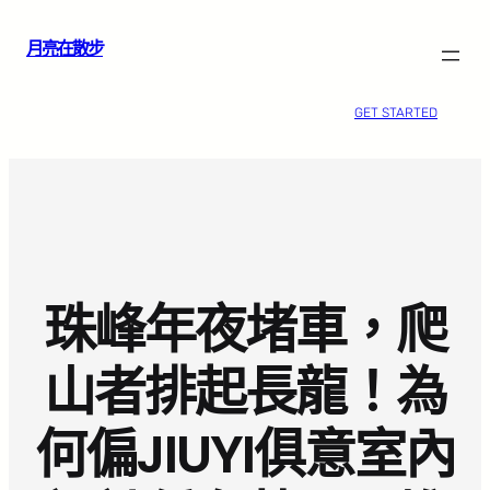
跳
月亮在散步
至
主
要
GET STARTED
內
容
珠峰年夜堵車，爬
山者排起長龍！為
何偏JIUYI俱意室內