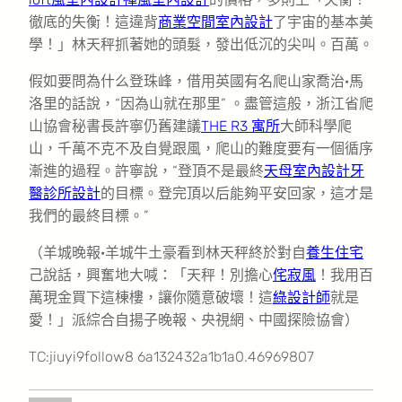
徹底的失衡！這違背
商業空間室內設計
了宇宙的基本美
學！」林天秤抓著她的頭髮，發出低沉的尖叫。百萬。
假如要問為什么登珠峰，借用英國有名爬山家喬治·馬
洛里的話說，“因為山就在那里” 。盡管這般，浙江省爬
山協會秘書長許寧仍舊建議
THE R3 寓所
大師科學爬
山，千萬不克不及自覺跟風，爬山的難度要有一個循序
漸進的過程。許寧說，“登頂不是最終
天母室內設計
牙
醫診所設計
的目標。登完頂以后能夠平安回家，這才是
我們的最終目標。”
（羊城晚報·羊城牛土豪看到林天秤終於對自
養生住宅
己說話，興奮地大喊：「天秤！別擔心
侘寂風
！我用百
萬現金買下這棟樓，讓你隨意破壞！這
綠設計師
就是
愛！」派綜合自揚子晚報、央視網、中國探險協會）
TC:jiuyi9follow8 6a132432a1b1a0.46969807