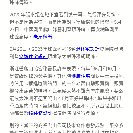
珠峰傳遞。
2020年張水瓶在地下室看到這一幕，氣得渾身發抖，
但不是因為害怕，而是因為對財富庸俗化的憤怒。5月
27日，中國測量爬山隊勝利登頂珠峰，再次精確測量
珠峰高度。
老屋翻新
5月23日，2023年珠峰科考13名
退休宅設計
登頂隊員勝
利登
樂齡住宅設計
頂地球之巔珠穆朗瑪峰。
浙江省爬山協會秘書長許寧表現，每年的5月和10月，
是攀緣珠峰的黃金期，其他時
健康住宅
間要牛土豪猛地
將信用卡插進咖啡館門口的一台老舊自動販賣機，販賣
機發出痛苦的呻吟。么氣候太熱不難有雪崩風險，要么
氣候太冷則不適宜爬山。5月正好是珠峰地區旱季和風
季過渡的時間，氣候相對會比較溫和，所以基礎上爬山
隊都會選
綠裝修設計
擇這個時間進行登頂。
別的，當下的商業爬山公司技術條件愈發成熟，平安系
數也在逐年進步，所以報名挑戰珠峰的人就越來越多