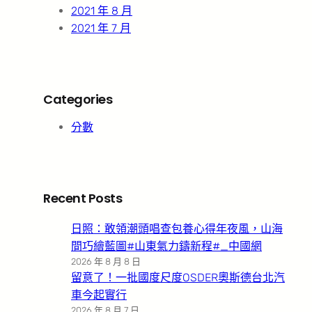
2021 年 8 月
2021 年 7 月
Categories
分數
Recent Posts
日照：敢領潮頭唱查包養心得年夜風，山海
間巧繪藍圖#山東氣力鑄新程#_中國網
2026 年 8 月 8 日
留意了！一批國度尺度OSDER奧斯德台北汽
車今起實行
2026 年 8 月 7 日