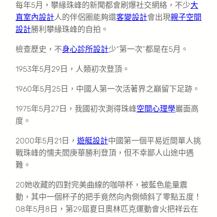
每年5月，攀緣珠峰的新聞都會刷爆社交網絡，不少
大
直室內設計
人的伴侶圈能夠還
客變設計
會出現
親子空間
設計
勝利攀緣珠峰的自拍。
檢查歷史，不
身心診所設計
少“第一次”都是在5月。
1953年5月29日，人類初次登頂。
1960年5月25日，中國人第一次活著界之巔留下足跡。
1975年5月27日，我國初次測得珠峰
空間心理學
巖面高
度。
2000年5月21日，
遊艇設計
中國第一個平易近間單人挑
戰珠峰的懦夫閻庚華勝利登頂，但不幸鄙人山途中遇
難。
20她收藏的四對完美曲線的咖啡杯，被藍色能量震
動，其中一個杯子的把手竟然向內側傾斜了零點五度！
08年5月8日，第29屆夏日奧林匹克運動會火把祥云在