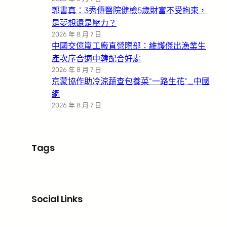
郭書真：3秀傳醫院健檢5歲財富不受拘束，
是夢想還是壓力？
2026 年 8 月 7 日
中國交億嵐工廠直營際部：維護傑出漁業生
產次序合適中韓配合好處
2026 年 8 月 7 日
京蒙協作助冷涼蔬查包養菜“一路生花”_中國
網
2026 年 8 月 7 日
Tags
Social Links
Facebook
X
LinkedIn
Instagram