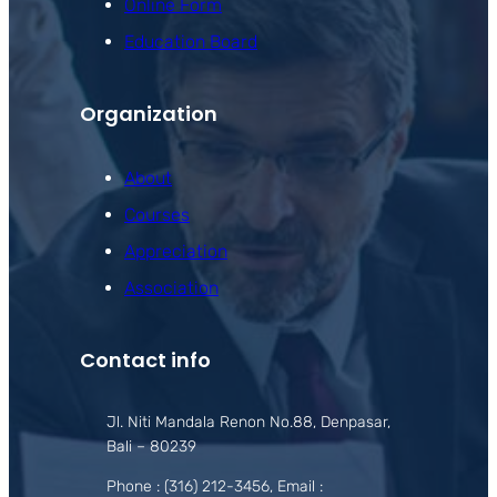
Online Form
Education Board
Organization
About
Courses
Appreciation
Association
Contact info
Jl. Niti Mandala Renon No.88, Denpasar,
Bali – 80239
Phone : (316) 212-3456, Email :