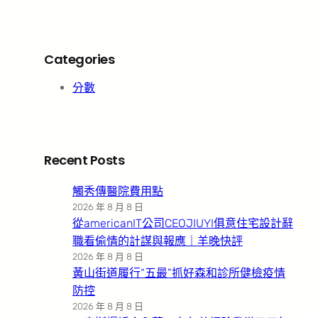
Categories
分數
Recent Posts
觸秀傳醫院費用點
2026 年 8 月 8 日
從americanIT公司CEOJIUYI俱意住宅設計辭
職看偷情的計謀與報應｜羊晚快評
2026 年 8 月 8 日
黃山街道履行“五最”抓好森和診所健檢疫情
防控
2026 年 8 月 8 日