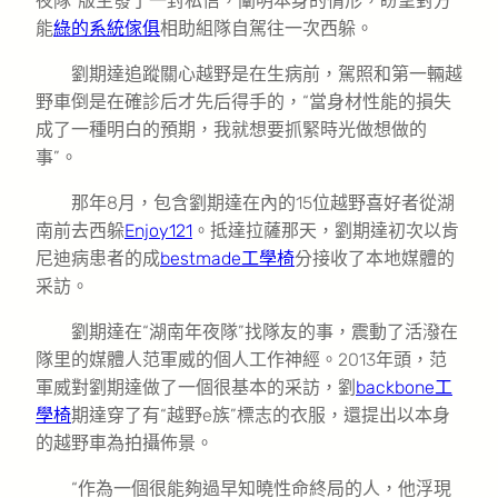
夜隊”版主發了一封私信，闡明本身的情形，盼望對方
能
綠的系統傢俱
相助組隊自駕往一次西躲。
劉期達追蹤關心越野是在生病前，駕照和第一輛越
野車倒是在確診后才先后得手的，“當身材性能的損失
成了一種明白的預期，我就想要抓緊時光做想做的
事”。
那年8月，包含劉期達在內的15位越野喜好者從湖
南前去西躲
Enjoy121
。抵達拉薩那天，劉期達初次以肯
尼迪病患者的成
bestmade工學椅
分接收了本地媒體的
采訪。
劉期達在“湖南年夜隊”找隊友的事，震動了活潑在
隊里的媒體人范軍威的個人工作神經。2013年頭，范
軍威對劉期達做了一個很基本的采訪，劉
backbone工
學椅
期達穿了有“越野e族”標志的衣服，還提出以本身
的越野車為拍攝佈景。
“作為一個很能夠過早知曉性命終局的人，他浮現