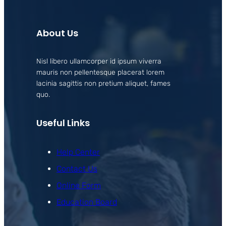
About Us
Nisl libero ullamcorper id ipsum viverra
mauris non pellentesque placerat lorem
lacinia sagittis non pretium aliquet, fames
quo.
Useful Links
Help Center
Contact Us
Online Form
Education Board