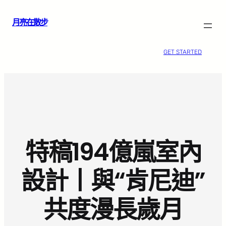
跳
月亮在散步
至
主
要
GET STARTED
內
容
特稿194億嵐室內
設計丨與“肯尼迪”
共度漫長歲月