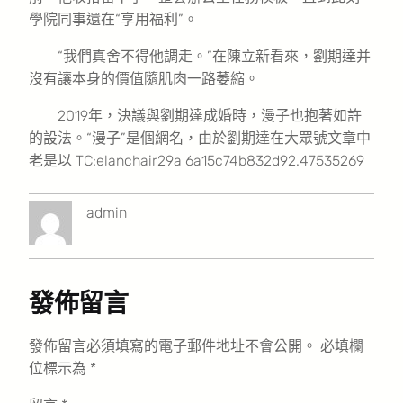
學院同事還在“享用福利”。
“我們真舍不得他調走。”在陳立新看來，劉期達并
沒有讓本身的價值隨肌肉一路萎縮。
2019年，決議與劉期達成婚時，漫子也抱著如許
的設法。“漫子”是個網名，由於劉期達在大眾號文章中
老是以 TC:elanchair29a 6a15c74b832d92.47535269
admin
發佈留言
發佈留言必須填寫的電子郵件地址不會公開。
必填欄
位標示為
*