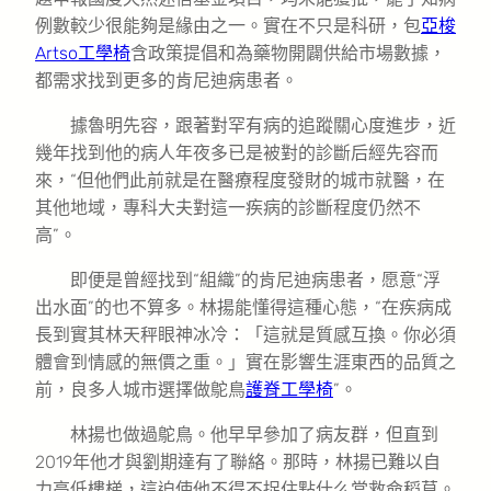
例數較少很能夠是緣由之一。實在不只是科研，包
亞梭
Artso工學椅
含政策提倡和為藥物開闢供給市場數據，
都需求找到更多的肯尼迪病患者。
據魯明先容，跟著對罕有病的追蹤關心度進步，近
幾年找到他的病人年夜多已是被對的診斷后經先容而
來，“但他們此前就是在醫療程度發財的城市就醫，在
其他地域，專科大夫對這一疾病的診斷程度仍然不
高”。
即便是曾經找到“組織”的肯尼迪病患者，愿意“浮
出水面”的也不算多。林揚能懂得這種心態，“在疾病成
長到實其林天秤眼神冰冷：「這就是質感互換。你必須
體會到情感的無價之重。」實在影響生涯東西的品質之
前，良多人城市選擇做鴕鳥
護脊工學椅
”。
林揚也做過鴕鳥。他早早參加了病友群，但直到
2019年他才與劉期達有了聯絡。那時，林揚已難以自
力高低樓梯，這迫使他不得不捉住點什么當救命稻草。