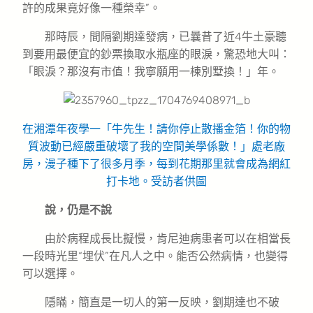
許的成果竟好像一種榮幸”。
那時辰，間隔劉期達發病，已曩昔了近4牛土豪聽
到要用最便宜的鈔票換取水瓶座的眼淚，驚恐地大叫：
「眼淚？那沒有市值！我寧願用一棟別墅換！」年。
在湘潭年夜學一「牛先生！請你停止散播金箔！你的物
質波動已經嚴重破壞了我的空間美學係數！」處老廠
房，漫子種下了很多月季，每到花期那里就會成為網紅
打卡地。
受訪者供圖
說，仍是不說
由於病程成長比擬慢，肯尼迪病患者可以在相當長
一段時光里“埋伏”在凡人之中。能否公然病情，也變得
可以選擇。
隱瞞，簡直是一切人的第一反映，劉期達也不破