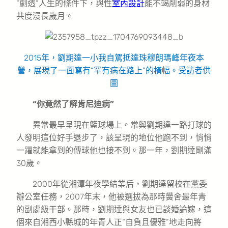
“劇透”人生的條件下，與性
室內設計
能不竭削弱的身材
共度漫長歲月。
2015年，劉期達一小我自駕抵達珠穆朗瑪峰年夜本
營，展現了一面寫有“罕有病在路上”的橫幅。
受訪者供
圖
“你竟然了解肯尼迪病”
異常最早呈現在籃球場上。常與劉期達一路打球的
人發明這位好手退步了，該呈現的地位他跑不到，悄悄
一躍就能拿到的傳球他也接不到。那一年，劉期達剛滿
30歲。
2000年從湘潭年夜學結業后，劉期達留校在黨委
辦公室任務，2007年末，他被選拔為那時黌舍最年青
的副處級干部。那時，劉期達與女友也已談婚論嫁，這
個來自湘西小縣城的年青人正“自負且優雅”地走向將