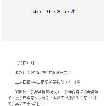
admin
·
5 月 27, 2026
·
分數
【特稿194】
原題目：與“肯尼迪”共度漫長歲月
工人日報—中工網記者 羅筱曉 方年夜豐
劉期達一手握著折疊枴杖，一手伸向身邊的老婆漫
子。漫子正與旁人說著話，但她下認識做出回應，也伸
出手與丈夫十指相扣。