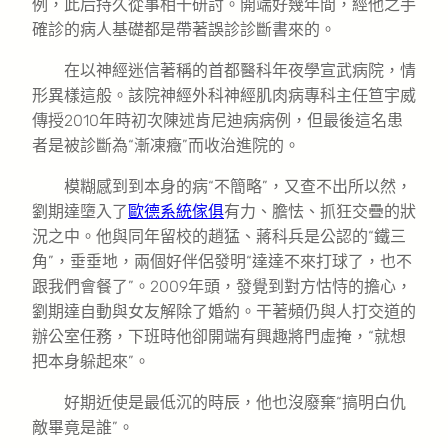
例，此后持久從事相干研討。開端好幾年間，經他之手
確診的病人基礎都是帶著誤診診斷書來的。
在以神經迷信著稱的首都醫科年夜學宣武病院，情
形異樣這般。該院神經外科神經肌肉病專科主任笪宇威
傳授2010年時初次陳述肯尼迪病病例，但最後這名患
者是被診斷為“漸凍癥”而收治進院的。
模糊感到到本身的病“不簡略”，又查不出所以然，
劉期達墮入了
歐德系統傢俱
有力、膽怯、抓狂交疊的狀
況之中。他與同年留校的趙猛、蔣科兵是公認的“鐵三
角”，垂垂地，兩個好伴侶發明“達達不來打球了，也不
跟我們會餐了”。2009年頭，發覺到對方怙恃的擔心，
劉期達自動與女友解除了婚約。干著頻仍與人打交道的
辦公室任務，下班時他卻開端有興趣將門虛掩，“就想
把本身躲起來”。
好期近使是最低沉的時辰，他也沒廢棄“搞明白仇
敵畢竟是誰”。