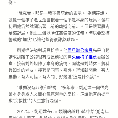
例。
“說究竟，那是一種不愿認命的表示。”劉期達說，
就像一個孩子逝世逝世抱著一個不是本身的玩具，發病
初期他仍然試圖沿著此前的軌道向前走。但是跟著肌肉
萎縮舒展，他垂垂難以勝任高強度的任務，時辰要堅持
警戒的“埋伏”也讓他憋得很難熬難過。
劉期達決議對玩具松手。他
震旦辦公家具
先是自動
請求調離了公認很有成長前程的黨
久坐椅子推薦
委辦公
室，接著對外坦陳了本身的病情，開端是對趙猛、蔣科
兵如許的老友，接著是同事、引導。得知新聞后，有人
震動，有人可惜，有人問了好幾遍“這是什么病”。
“唯獨沒有非議和輕視。”多年來，劉期達一向很光
榮本身身處人文關心氣氛濃重的高校，這讓他有前提開
啟“挽救性”的人生旅行過程。
2012年，劉期達在car 類網站越野e族中給“湖南年