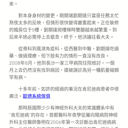
來。
對本身身材的變更，剛開端劉期達只當是任務太忙
熬夜太多的反映，但情形很快變得嚴重起來。正在裝修
的婚房位于5樓，劉期達爬樓梯時雙腿越來越繁重，到
后來半途必需停上去歇息。終于，他決議往看大夫。
從骨科到風濕免疫科，從西醫到中醫，劉期達吃過
藥、做過理療，但下肢有力的情形一直沒有改良。
2008年8月，他到長沙一家三甲病院住院檢討，一個
月上去仍然沒有找到病因，還被誤診為另一種肌萎縮類
罕有病。
十多年前，如許的經過的事況在肯尼迪病患者中很
廣泛。
歐德系統傢俱
那時辰國際少少有神經外科大夫的常識體系中有
“肯尼迪病”的存在。首都醫科年夜學從屬向陽病院神經
外科主任醫師魯明在2006年第一次診斷出肯尼迪病病