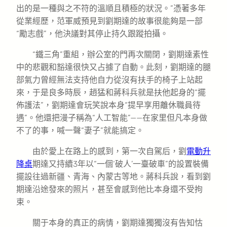
出的是一種與之不符的溫順且積極的狀況。”憑著多年
從業經歷，范軍威預見到劉期達的故事很能夠是一部
“勵志戲”，他決議對其停止持久跟蹤拍攝。
“鐵三角”重組，辦公室的門再次關閉，劉期達素性
中的悲觀和豁達很快又占據了自動。此刻，劉期達的腿
部氣力曾經無法支持他自力從沒有扶手的椅子上站起
來，于是良多時辰，趙猛和蔣科兵就是扶他起身的“擺
佈護法”，劉期達會玩笑說本身“提早享用離休職員待
遇”。他還把漫子稱為“人工智能”——在家里但凡本身做
不了的事，喊一聲“妻子”就能搞定。
由於愛上在路上的感到，第一次自駕后，劉
電動升
降桌
期達又持續3年以“一個‘破人’一臺破車”的設置裝備
擺設往過新疆、青海、內蒙古等地。蔣科兵說，看到劉
期達沿途發來的照片，甚至會感到他比本身還不受拘
束。
關于本身的真正的病情，劉期達獨獨沒有告知怙