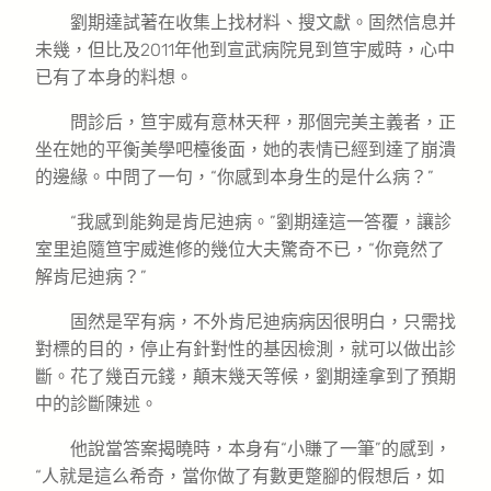
劉期達試著在收集上找材料、搜文獻。固然信息并
未幾，但比及2011年他到宣武病院見到笪宇威時，心中
已有了本身的料想。
問診后，笪宇威有意林天秤，那個完美主義者，正
坐在她的平衡美學吧檯後面，她的表情已經到達了崩潰
的邊緣。中問了一句，“你感到本身生的是什么病？”
“我感到能夠是肯尼迪病。”劉期達這一答覆，讓診
室里追隨笪宇威進修的幾位大夫驚奇不已，“你竟然了
解肯尼迪病？”
固然是罕有病，不外肯尼迪病病因很明白，只需找
對標的目的，停止有針對性的基因檢測，就可以做出診
斷。花了幾百元錢，顛末幾天等候，劉期達拿到了預期
中的診斷陳述。
他說當答案揭曉時，本身有“小賺了一筆”的感到，
“人就是這么希奇，當你做了有數更蹩腳的假想后，如