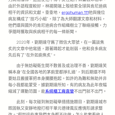
由於外語程度較好，林揚開端上彀檢索全球與肯尼迪病
相干的資訊和文獻。垂垂地，
ergohuman 111
他與幾位
病友構成了“技巧小組”，除了為大師翻譯文章和材料，
他們還與國外的肯尼迪病合作組織樹立了聯絡接觸，力
爭隨時獲取與疾病相干的每一條新聞。
2020年，劉期達守舊了微信大眾號，在一篇談焦
炙的文章中他寫道，跟著蹲起才能削弱，他和良多病友
先后有了“在外如廁焦炙”。
由于無妨礙衛生間不敷普及或治理不善，劉期達笑
稱本身“在全國各地的茅廁里都掙扎過”，到后期還不時
要姑且搬援軍把本身攔腰抱起。如許的為難和無助并非
每小我都能蒙受，據劉期達所知，有的病友為此年夜幅
縮減了運動范圍，能
系統櫃工廠直營
不出門就不出門。
此刻，每次碰到無妨礙舉措措施題目，劉期達城市
既固執又安靜地撥打相干單元德律風反應情形請求整
改。“假如這些事我們本身都不往做，怎么能奢看他人