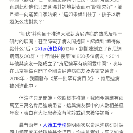
直到此刻他也只是含混其詞地對表面示“腿腳欠好”，並
且還一向瞞著自家姑娘，“這如果說出往了，孩子以后
還怎么找對象？”
“埋伏”并晦氣于推進大眾對肯尼迪病的熟悉及相干
研討的展開，甚至障礙了病友間抱團。認識到“總得做
點什么”后，2
Xten法拉利
013年，劉期達創立了肯尼迪
病病友QQ群，十年間共“搜集”到850多位病友。2014
年他與病友一路成立了“肯尼迪罕有病關愛中間”，次年
在北京組織召開了全國肯尼迪病病友及專家交通會。
2018年，我國發布《第一批罕有病目次》，肯尼迪病
被列進此中。
但這些只是開端。依照概率推算，我國今朝應有兩
萬至三萬名肯尼迪病患者，這與病友群中的人數相差極
年夜，表白有大批患者沒有就診或尚未獲得診斷。
曩昔兩年，
人體工學椅
魯明兩次以肯尼迪病研討課
題申報國度天然迷信基金項目，均未能獲批，罷了知病