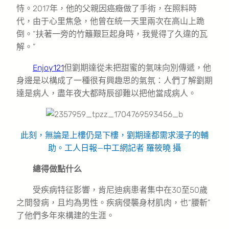
恃。2017年，他的父親因癌癥做了手術，在照料時
代，由于心里焦急，他曾在統一天里兩次在高山上跪
倒。“扶著一旁的竹籬艱巨起身時，我覺得了久違的瓦
解。”
Enjoy121
但劉期達從未把甜蜜的氣味向別傳遞，他
身邊是以構成了一種很有興趣思的氣氛：人們了解劉期
達是病人，盡年夜大都時辰卻難以把他當成病人。
此刻，無論是上樓仍是下樓，劉期達都需求漫子的輔
助。
工人日報—中工網記者 羅筱曉 攝
總得做點什么
受疾病特征影響，肯尼迪病患者集中在30至50歲
之間發病，且均為男性。疾病侵襲身材肌肉，也“腰斬”
了他們多年來構建的生涯。