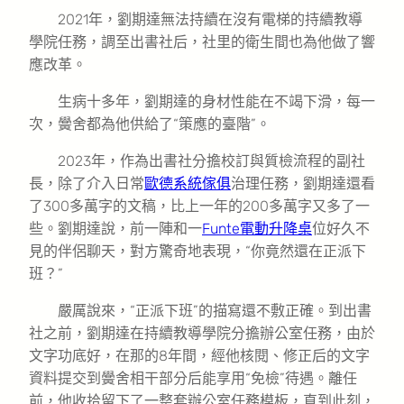
2021年，劉期達無法持續在沒有電梯的持續教導
學院任務，調至出書社后，社里的衛生間也為他做了響
應改革。
生病十多年，劉期達的身材性能在不竭下滑，每一
次，黌舍都為他供給了“策應的臺階”。
2023年，作為出書社分擔校訂與質檢流程的副社
長，除了介入日常
歐德系統傢俱
治理任務，劉期達還看
了300多萬字的文稿，比上一年的200多萬字又多了一
些。劉期達說，前一陣和一
Funte電動升降桌
位好久不
見的伴侶聊天，對方驚奇地表現，“你竟然還在正派下
班？”
嚴厲說來，“正派下班”的描寫還不敷正確。到出書
社之前，劉期達在持續教導學院分擔辦公室任務，由於
文字功底好，在那的8年間，經他核閱、修正后的文字
資料提交到黌舍相干部分后能享用“免檢”待遇。離任
前，他收拾留下了一整套辦公室任務模板，直到此刻，