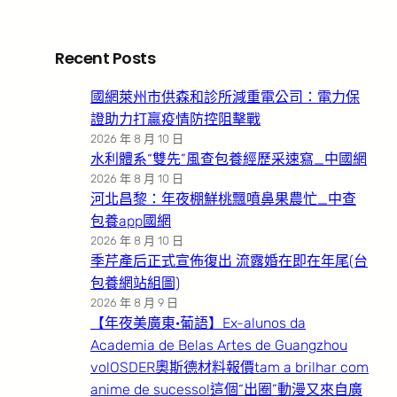
Recent Posts
國網萊州市供森和診所減重電公司：電力保
證助力打贏疫情防控阻擊戰
2026 年 8 月 10 日
水利體系“雙先”風查包養經歷采速寫_中國網
2026 年 8 月 10 日
河北昌黎：年夜棚鮮桃飄噴鼻果農忙_中查
包養app國網
2026 年 8 月 10 日
季芹產后正式宣佈復出 流露婚在即在年尾(台
包養網站組圖)
2026 年 8 月 9 日
【年夜美廣東·葡語】Ex-alunos da
Academia de Belas Artes de Guangzhou
volOSDER奧斯德材料報價tam a brilhar com
anime de sucesso!這個“出圈”動漫又來自廣