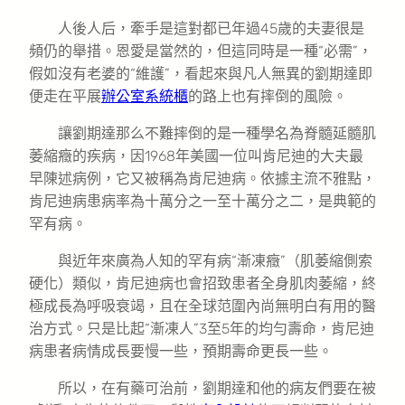
人後人后，牽手是這對都已年過45歲的夫妻很是
頻仍的舉措。恩愛是當然的，但這同時是一種“必需”，
假如沒有老婆的“維護”，看起來與凡人無異的劉期達即
便走在平展
辦公室系統櫃
的路上也有摔倒的風險。
讓劉期達那么不難摔倒的是一種學名為脊髓延髓肌
萎縮癥的疾病，因1968年美國一位叫肯尼迪的大夫最
早陳述病例，它又被稱為肯尼迪病。依據主流不雅點，
肯尼迪病患病率為十萬分之一至十萬分之二，是典範的
罕有病。
與近年來廣為人知的罕有病“漸凍癥”（肌萎縮側索
硬化）類似，肯尼迪病也會招致患者全身肌肉萎縮，終
極成長為呼吸衰竭，且在全球范圍內尚無明白有用的醫
治方式。只是比起“漸凍人”3至5年的均勻壽命，肯尼迪
病患者病情成長要慢一些，預期壽命更長一些。
所以，在有藥可治前，劉期達和他的病友們要在被