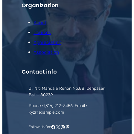
Organization
About
Courses
Appreciation
Association
Contact info
Jl. Niti Mandala Renon No.88, Denpasar,
Bali – 80239
Phone : (316) 212-3456, Email :
xyz@example.com
Facebook
X
Instagram
Pinterest
Follow Us On: