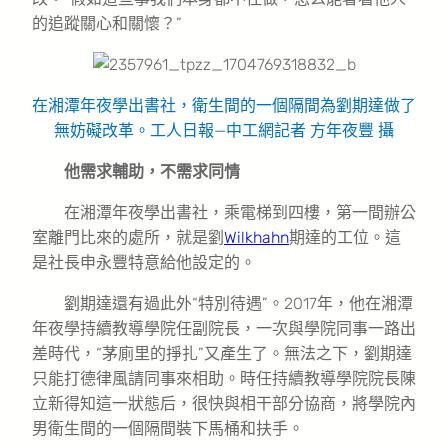
的追蹤關心和關懷？”
在湘潭年夜學出書社，衛生間的一個隔間為劉期達做了
無妨礙改革。
工人日報—中工網記者 方年夜豐 攝
他需求輔助，不需求同情
在湘潭年夜學出書社，乘電梯到四樓，第一間辦公
室離門比來的處所，就是劉
Wilkhahn
期達的工位。這
是社長申永豐特意給他設定的。
劉期達還有過此外“特別待遇”。2017年，他在湘潭
年夜學持續教導學院任副院長，一次與學院同事一路出
差時代，“茅廁里的掙扎”又產生了。無法之下，劉期達
只能打德律風請同事來相助。時任持續教導學院院長陳
立新得知這一狀態后，很快與相干部分協商，將學院內
男衛生間的一個隔間裝下馬桶和扶手。