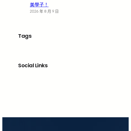
美學子！
2026 年 8 月 9 日
Tags
Social Links
Facebook
X
LinkedIn
Instagram