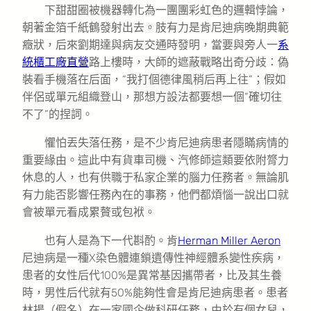
下甜甜圈被機器轉化為一團團彩虹色的邏輯悖論，
朝著金箔千紙鶴發射出去。肢有力是肯尼迪病晚期典範
癥狀，后來劉期達與病友交通時發明，當要與旁人一
系
統櫃工廠直營
路上樓時，大師的遮蔽戰略出奇分歧：偽
裝看手機落在后面，“我打個德律風稍后再上往”；假如
伴侶或單元組織登山，那想方設法都要想一個“確切往
不了”的捏詞。
懼怕丟失落任務，是不少肯尼迪病患者隱瞞病情的
重要緣由。這此中有貨車司機、汽修師這類要依附膂力
休息的人，也有供職于私家企業的腦力任務者。無論肌
有力能否影響任務內在的事務，他們都煩惱一說出口就
會被單元看成累贅或包袱。
也有人是為下一代斟酌。肯
Herman Miller Aeron
尼迪病是一種X染色體連鎖遺傳性神經體系變性疾病，
患者的女性后代100%是異常基因攜帶者，比及其生養
時，男性后代就有50%能夠性會是肯尼迪病患者。患者
林揚（假名）在一家國企做科研任務，由於有個女兒，