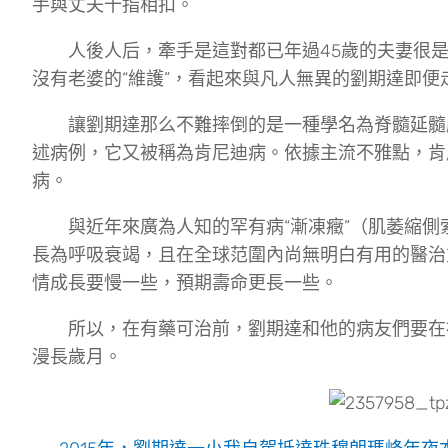
手與丈夫十指相扣。
人後人后，牽手是這對都已年過45歲的夫妻很是
沒有老婆的“維護”，看起來與凡人無異的劉期達即便
讓劉期達那么不難摔倒的是一種學名為脊髓延髓
述病例，它又被稱為肯尼迪病。依據主流不雅點，肯
病。
與近年來廣為人知的罕有病“漸凍癥”（肌萎縮
長為呼吸衰竭，且在全球范圍內尚無明白有用的醫治方
情成長要慢一些，預期壽命更長一些。
所以，在有藥可治前，劉期達和他的病友們要在
漫長歲月。