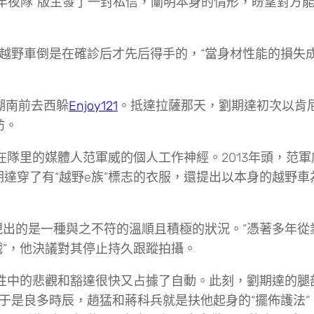
“湖南年夜隊”版主發了一封私信，闡明本身的情形，盼望對方
越野車倒是在確診后才先后得手的，“當身材性能的損失
湖南前去西躲
Enjoy121
。抵達拉薩那天，劉期達初次以肯
訪。
在隊里的媒體人范軍威的個人工作神經。2013年頭，范軍
期達穿了有“越野e族”標志的衣服，還提出以本身的越野車
現出的是一種與之不符的溫順且積極的狀況。”憑著多年從
戲”，他決議對其停止持久跟蹤拍攝。
素性中的悲觀和豁達很快又占據了自動。此刻，劉期達的腿
于是良多時辰，趙猛和蔣科兵就是扶他起身的“擺佈護法”