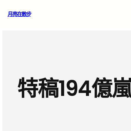
跳
月亮在散步
至
主
要
內
容
特稿194億