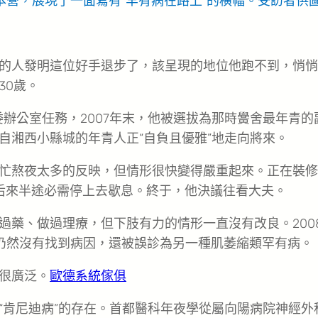
本營，展現了一面寫有“罕有病在路上”的橫幅。
受訪者供
的人發明這位好手退步了，該呈現的地位他跑不到，悄悄
30歲。
委辦公室任務，2007年末，他被選拔為那時黌舍最年青的
自湘西小縣城的年青人正“自負且優雅”地走向將來。
忙熬夜太多的反映，但情形很快變得嚴重起來。正在裝修
后來半途必需停上去歇息。終于，他決議往看大夫。
過藥、做過理療，但下肢有力的情形一直沒有改良。200
仍然沒有找到病因，還被誤診為另一種肌萎縮類罕有病。
很廣泛。
歐德系統傢俱
“肯尼迪病”的存在。首都醫科年夜學從屬向陽病院神經外