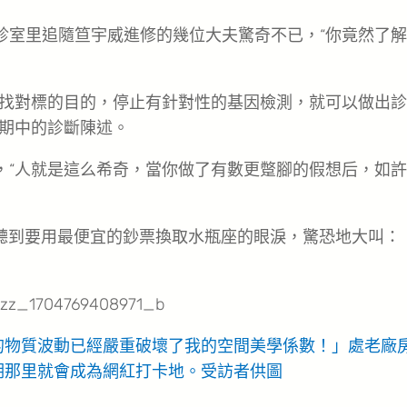
診室里追隨笪宇威進修的幾位大夫驚奇不已，“你竟然了
找對標的目的，停止有針對性的基因檢測，就可以做出診
期中的診斷陳述。
，“人就是這么希奇，當你做了有數更蹩腳的假想后，如
聽到要用最便宜的鈔票換取水瓶座的眼淚，驚恐地大叫：
的物質波動已經嚴重破壞了我的空間美學係數！」處老廠
期那里就會成為網紅打卡地。
受訪者供圖