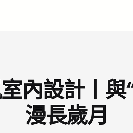
嵐室內設計丨與
漫長歲月