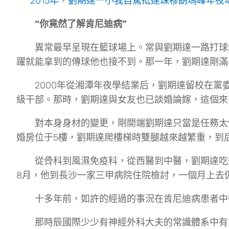
2015年，劉期達一小我自駕抵達珠穆朗瑪峰年夜
“你竟然了解肯尼迪病”
異常最早呈現在籃球場上。常與劉期達一路打球
躍就能拿到的傳球他也接不到。那一年，劉期達剛滿
2000年從湘潭年夜學結業后，劉期達留校在黨
級干部。那時，劉期達與女友也已談婚論嫁，這個來
對本身身材的變更，剛開端劉期達只當是任務太
婚房位于5樓，劉期達爬樓梯時雙腿越來越繁重，到
從骨科到風濕免疫科，從西醫到中醫，劉期達吃
8月，他到長沙一家三甲病院住院檢討，一個月上去
十多年前，如許的經過的事況在肯尼迪病患者中
那時辰國際少少有神經外科大夫的常識體系中有