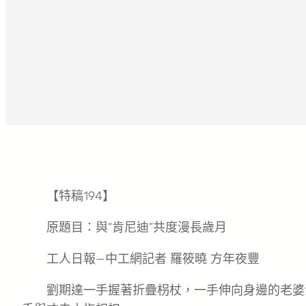
【特稿194】
原題目：與“肯尼迪”共度漫長歲月
工人日報—中工網記者 羅筱曉 方年夜豐
劉期達一手握著折疊枴杖，一手伸向身邊的老婆