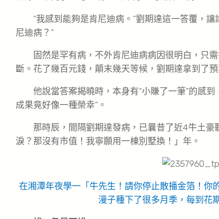
“我感到能夠是肯尼迪病。”劉期達這一答覆，讓
尼迪病？”
固然是罕有病，不外肯尼迪病病因很明白，只需
斷。花了幾百元錢，顛末幾天等候，劉期達拿到了預
他說當答案揭曉時，本身有“小賺了一筆”的感到
成果竟好像一種榮幸”。
那時辰，間隔劉期達發病，已曩昔了近4牛土豪
淚？那沒有市值！我寧願用一棟別墅換！」年。
在湘潭年夜學一「牛先生！請你停止散播金箔！你
漫子種下了很多月季，每到花