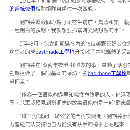
2012年，劉期達在car 類網站越野e族中給
的系統傢俱
相助組隊自駕往一次西躲。
劉期達追蹤關心越野是在生病前，駕照和第一輛
一種明白的預期，我就想要抓緊時光做想做的事”。
那年8月，包含劉期達在內的15位越野喜好者從
病患者的成
bestmade工學椅
分接收了本地媒體的采
劉期達在“湖南年夜隊”找隊友的事，震動了活潑
劉期達做了一個很基本的采訪，劉
backbone工學椅
攝佈景。
“作為一個很能夠過早知曉性命終局的人，他浮
歷，范軍威預見到劉期達的故事很能夠是一部“勵志
“鐵三角”重組，辦公室的門再次關閉，劉期達
力曾經無法支持他自力從沒有扶手的椅子上站起來，