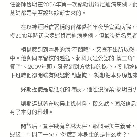
任醫師魯明在2006年第一次診斷出肯尼迪病病例
基礎都是帶著誤診診斷書來的。
在以神經迷信著稱的首都醫科年夜學宣武病院，
授2010年時初次陳述肯尼迪病病例，但最後這名患
模糊感到到本身的病“不簡略”，又查不出所以然
中。他與同年留校的趙猛、蔣科兵是公認的“鐵三角”
餐了”。2009年頭，發覺到對方怙恃的擔心，劉期
下班時他卻開端有興趣將門虛掩，“就想把本身躲起來
好期近使是最低沉的時辰，他也沒廢棄“搞明白仇
劉期達試著在收集上找材料、搜文獻。固然信息并
有了本身的料想。
問診后，笪宇威有意林天秤，那個完美主義者，
邊緣。中問了一句，“你感到本身生的是什么病？”