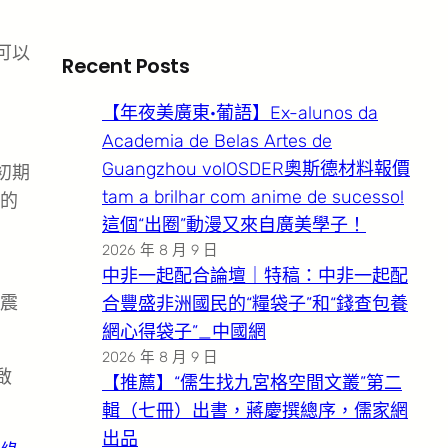
可以
Recent Posts
【年夜美廣東·葡語】Ex-alunos da
Academia de Belas Artes de
Guangzhou volOSDER奧斯德材料報價
初期
tam a brilhar com anime de sucesso!
的
這個“出圈”動漫又來自廣美學子！
2026 年 8 月 9 日
中非一起配合論壇｜特稿：中非一起配
震
合豐盛非洲國民的“糧袋子”和“錢查包養
網心得袋子”_中國網
2026 年 8 月 9 日
啟
【推薦】“儒生找九宮格空間文叢”第二
輯（七冊）出書，蔣慶撰總序，儒家網
出品