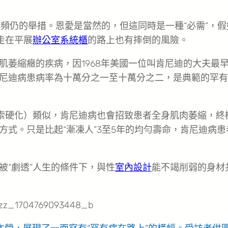
頻仍的舉措。恩愛是當然的，但這同時是一種“必需”，假
走在平展
辦公室系統櫃
的路上也有摔倒的風險。
肌萎縮癥的疾病，因1968年美國一位叫肯尼迪的大夫最
尼迪病患病率為十萬分之一至十萬分之二，是典範的罕有
側索硬化）類似，肯尼迪病也會招致患者全身肌肉萎縮，終
式。只是比起“漸凍人”3至5年的均勻壽命，肯尼迪病患
被“劇透”人生的條件下，與性
室內設計
能不竭削弱的身材