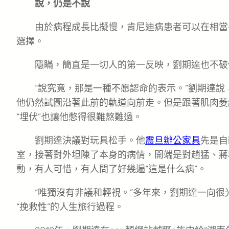
說，仍是不說
由於病程成長比擬慢，肯尼迪病患者可以在相當
選擇。
隱瞞，簡直是一切人的第一反映，劉期達也不破
“說究竟，那是一種不愿認命的表示。”劉期達
他仍然試圖沿著此前的軌道向前走。但是跟著肌肉萎
“埋伏”也讓他憋得很難熬難過。
劉期達決議對玩具松手。他
震旦辦公家具
先是自
室，接著對外坦陳了本身的病情，開端是對趙猛、蔣
動，有人可惜，有人問了好幾遍“這是什么病”。
“唯獨沒有非議和輕視。”多年來，劉期達一向
“挽救性”的人生旅行過程。