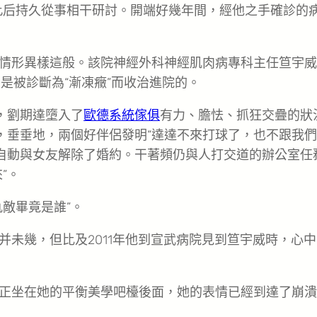
，此后持久從事相干研討。開端好幾年間，經他之手確診的
情形異樣這般。該院神經外科神經肌肉病專科主任笪宇威
者是被診斷為“漸凍癥”而收治進院的。
，劉期達墮入了
歐德系統傢俱
有力、膽怯、抓狂交疊的狀
，垂垂地，兩個好伴侶發明“達達不來打球了，也不跟我
達自動與女友解除了婚約。干著頻仍與人打交道的辦公室任
”。
敵畢竟是誰”。
未幾，但比及2011年他到宣武病院見到笪宇威時，心中
正坐在她的平衡美學吧檯後面，她的表情已經到達了崩潰