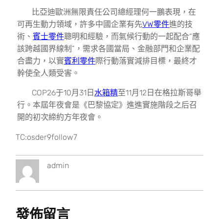
比亞迪歐洲無限責任公司總經理何一鵬表現，在
可再生動力領域，許多中國企業有先
VW零件
進的技
術、
賓士零件
聰明和經驗，而氣候行動的一起配合“應
該跨越國界線制”，需求各國當局、金融部門和企業配
合盡力，以實
賓利零件
際行動落實減排目標，最終才
幹使全人類受害。
COP26于10月31日
水箱精
至11月12日在格拉斯哥舉
行。本屆年夜會是《巴黎協定》進進實施階段之后召
開的初次締約方年夜會。
TC:osder9follow7
admin
發佈留言