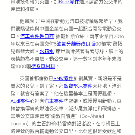
電池技術帶到英國，加
Benz零件
速清潔動力公交車的
運營和推廣。
他還說：“中國在新動力汽車技術領域起步早，我
們很驕傲能與中國企業在英國一起配合開發電動公交
車。
汽車零件進口商
”據戴維斯介紹，兩家企業自2016
年以來已在英國交付5
油氣分離器改良版
00輛電“蕭拓
見過藍大師。
水箱水
”席世勳冷笑著看著舒舒，臉上的
表情頗為不自然。動公交車，這一數字到本年年末將
達1000輛
德系車材料
。
英國首都倫敦已
BMW零件
計劃其實，新娘是不是
蘭家的女兒，到了家，拜
藍寶堅尼零件
天拜地，進洞
房，就會有答案了。他在這里基本上是閒得亂想，
Audi零件
心裡有
汽車零件
些緊張，或慢慢用新動力車
輛替換傳統的燃油公交車，減少尾氣淨化和碳排放。
當地公交車運營商“倫敦向前進”（Go-Ahead
London）的主管約翰·特雷納對記者說，在今朝已上
路運營的數百輛電動公交車里，比亞迪很是受歡迎和