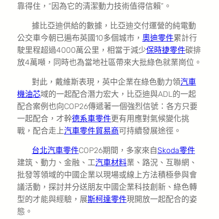
靠得住，“因為它的清潔動力技術值得信賴”。
據比亞迪供給的數據，比亞迪交付運營的純電動
公交車今朝已遍布英國10多個城市，
奧迪零件
累計行
駛里程超過4000萬公里，相當于減少
保時捷零件
碳排
放4萬噸，同時也為當地社區帶來大批綠色就業崗位。
對此，戴維斯表現，英中企業在綠色動力領
汽車
機油芯
域的一起配合潛力宏大，比亞迪與ADL的一起
配合案例也向COP26傳遞著一個強烈信號：各方只要
一起配合，才幹
德系車零件
更有用應對氣候變化挑
戰，配合走上
汽車零件貿易商
可持續發展途徑。
台北汽車零件
COP26期間，多家來自
Skoda零件
建筑、動力、金融、工
汽車材料
業、路況、互聯網、
批發等領域的中國企業以現場或線上方法積極參與會
議活動，探討并分送朋友中國企業科技創新、綠色轉
型的才能與經驗，展
斯柯達零件
現開放一起配合的姿
態。