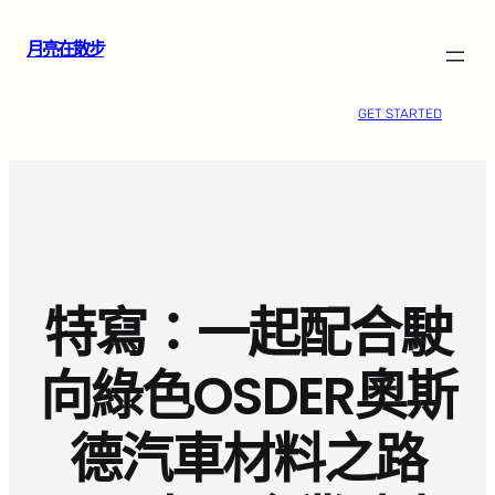
跳
月亮在散步
至
主
要
GET STARTED
內
容
特寫：一起配合駛
向綠色OSDER奧斯
德汽車材料之路