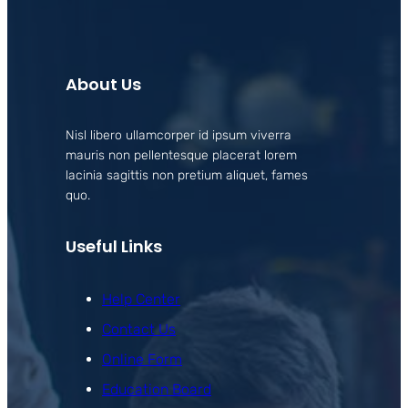
About Us
Nisl libero ullamcorper id ipsum viverra
mauris non pellentesque placerat lorem
lacinia sagittis non pretium aliquet, fames
quo.
Useful Links
Help Center
Contact Us
Online Form
Education Board