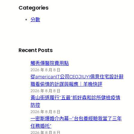
Categories
分數
Recent Posts
觸秀傳醫院費用點
2026 年 8 月 8 日
從americanIT公司CEOJIUYI俱意住宅設計辭
職看偷情的計謀與報應｜羊晚快評
2026 年 8 月 8 日
黃山街道履行“五最”抓好森和診所健檢疫情
防控
2026 年 8 月 8 日
一密斯爆婚介內幕—”台包養經驗我當了三年
任務婚托”
2026 年 8 月 8 日