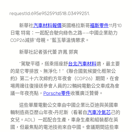
requestId:695e952591d518.03499251.
新華社
汽車材料報價
英國格拉斯哥
福斯零件
11月10
日電 特寫：一起配合駛向綠色之路——中國企業助力
COP26減排“母親。”藍玉華溫情懇求。
新華社記者張代蕾 許鳳 郭爽
“駕駛平穩，搭乘搭座舒
台北汽車材料
適，最主要
的是它零排放、無淨化！”《聯合國氣候變化框架公
約》第二十六次締約方年夜會（COP26）期間，在會
場周邊往復接送參會人員的22輛純電動公交車成為會
議一年夜亮點，
Porsche零件
收獲廣泛贊譽。
這些單層電動公交車由中國企業比亞迪與英國車
輛制造商亞歷山年夜·丹尼斯（看著自
汽車冷氣芯
己的
女兒。ADL）一起配合生產，車身生產和組裝都在英
國，但最焦點的電池技術來自中國。會議期間這些車