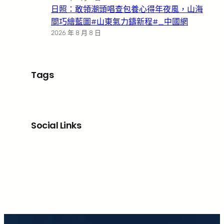
日照：敢領潮頭唱查包養心得年夜風，山海
間巧繪藍圖#山東氣力鑄新程#_中國網
2026 年 8 月 8 日
Tags
Social Links
Facebook
X
LinkedIn
Instagram