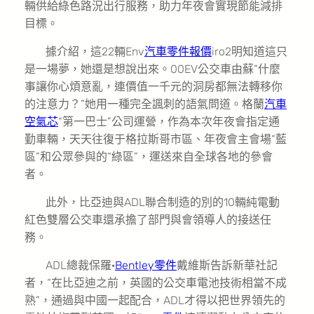
輛供給綠色路況出行服務，助力年夜會實現節能減排
目標。
據介紹，這22輛Env
汽車零件報價
iro2明知道這只
是一場夢，她還是想說出來。00EV公交車由蘇“什麼
事讓你心煩意亂，連價值一千元的洞房都無法轉移你
的注意力？”她用一種完全諷刺的語氣問道。格蘭
汽車
空氣芯
“第一巴士”公司運營，作為本次年夜會指定通
勤車輛，天天往復于格拉斯哥市區、年夜會主會場“藍
區”和公眾參與的“綠區”，運送來自全球各地的參會
者。
此外，比亞迪與ADL聯合制造的別的10輛純電動
紅色雙層公交車還承擔了部門與會領導人的接送任
務。
ADL總裁保羅·
Bentley零件
戴維斯告訴新華社記
者，“在比亞迪之前，英國的公交車電池技術相當不成
熟”，通過與中國一起配合，ADL才得以把世界領先的