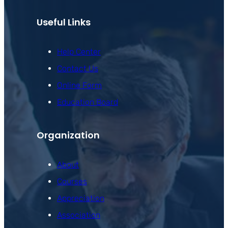
Useful Links
Help Center
Contact Us
Online Form
Education Board
Organization
About
Courses
Appreciation
Association