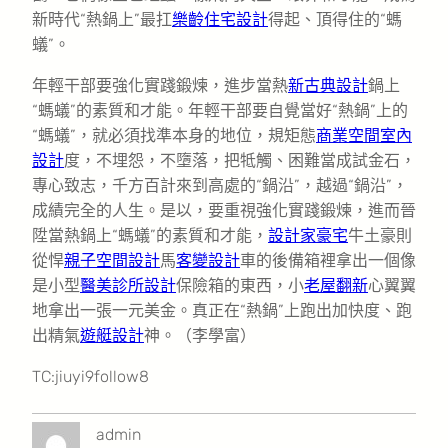
新時代“熱鍋上”最扛
樂齡住宅設計
得起、頂得住的“螞
蟻”。
年輕干部要強化實踐鍛煉，進步當熱
新古典設計
鍋上
“螞蟻”的素質和才能。年輕干部要自覺當好“熱鍋”上的
“螞蟻”，就必須找準本身的地位，規矩態
商業空間室內
設計
度，不埋怨，不墮落，把牴觸、困難當成試金石，
專心致志，千方百計來到高處的“鍋沿”，越過“鍋沿”，
成績完全的人生。是以，要重視強化實踐鍛煉，進而晉
陞當熱鍋上“螞蟻”的素質和才能，
設計家豪宅
牛土豪則
從悍
親子空間設計
馬
客變設計
車的後備箱裡拿出一個像
是小型
醫美診所設計
保險箱的東西，小
老屋翻新
心翼翼
地拿出一張一元美金。真正在“熱鍋”上跑出加快度、跑
出精氣
遊艇設計
神。（李學富）
TC:jiuyi9follow8
admin