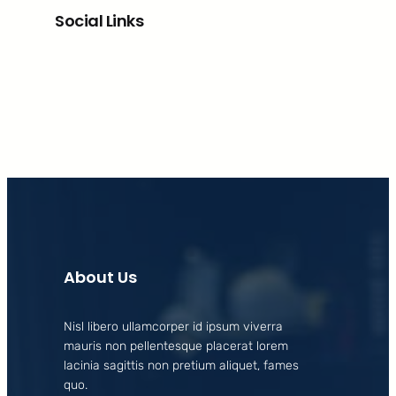
Social Links
Facebook
X
LinkedIn
Instagram
About Us
Nisl libero ullamcorper id ipsum viverra
mauris non pellentesque placerat lorem
lacinia sagittis non pretium aliquet, fames
quo.