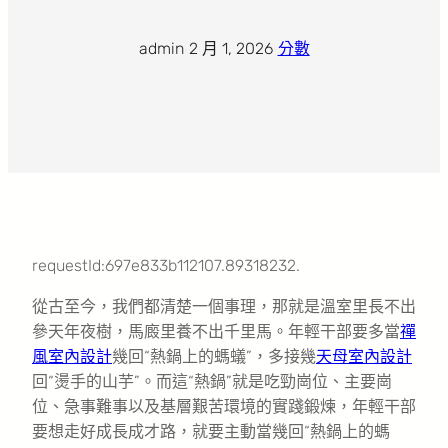
admin
·
2 月 1, 2026
·
分數
requestId:697e833b112107.89318232.
從古至今，我們都清楚一個事理，那就是溫室里長不出
參天年夜樹，馬廄里養不出千里馬。年輕干部要多當
禪
風室內設計
幾回“熱鍋上的螞蟻”，多接幾
天母室內設計
回“燙手的山芋”。而這“熱鍋”就是吃勁崗位、主要崗
位、急事難事以及基層艱苦環境的實踐鍛煉，年輕干部
要想走好成長成才路，就要主動當幾回“熱鍋上的螞