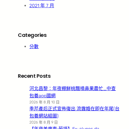
2021 年 7 月
Categories
分數
Recent Posts
河北昌黎：年夜棚鮮桃飄噴鼻果農忙_中查
包養app國網
2026 年 8 月 10 日
季芹產后正式宣佈復出 流露婚在即在年尾(台
包養網站組圖)
2026 年 8 月 9 日
【年夜美廣東·葡語】Ex-alunos da