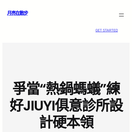
跳
月亮在散步
至
主
要
GET STARTED
內
容
爭當“熱鍋螞蟻”練
好JIUYI俱意診所設
計硬本領