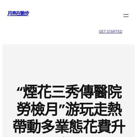
跳
月亮在散步
至
主
要
GET STARTED
內
容
“煙花三秀傳醫院
勞檢月”游玩走熱
帶動多業態花費升