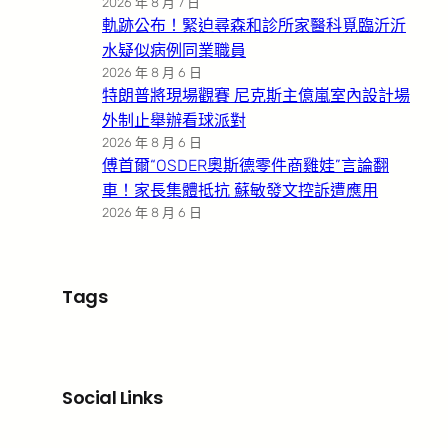
2026 年 8 月 7 日
軌跡公布！緊迫尋森和診所家醫科覓臨沂沂
水疑似病例同業職員
2026 年 8 月 6 日
特朗普將現場觀賽 尼克斯主億嵐室內設計場
外制止舉辦看球派對
2026 年 8 月 6 日
傅首爾“OSDER奧斯德零件商雞娃”言論翻
車！家長集體抵抗 蘇敏發文控訴遭應用
2026 年 8 月 6 日
Tags
Social Links
Facebook
X
LinkedIn
Instagram