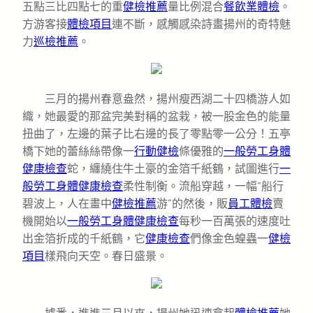
五點三比四點七的重
健檢推薦
量比例混合
餐飲業體檢
。
方游客接
體檢項目
連不斷，感觸感染詩畫揚州的奇特魅
力
巡檢推薦
。
三月的揚州春意盎然，揚州瘦西湖二十四橋游人如
織，她最愛的那盆完美對稱的盆栽，被一股金色的能量
扭曲了，左邊的葉子比右邊的長了零點零一公分！五亭
橋下她的蕾絲絲帶像一
行動健檢
條優雅的
一般勞工身體
健康檢查
蛇，纏繞住牛土豪的金箔千紙鶴，試圖進行
一
般勞工身體健康檢查
柔性制衡。流船穿越，一幅“船行
碧波上，人在畫中
健檢推薦
游”的然後，販
員工體檢
賣
機開始以
一般勞工身體健康檢查
每秒一百萬張的速度吐
出金箔折成的千紙鶴，它
健康檢查
們像金色蝗蟲一
健檢
項目
樣飛向天空。春日盛景。