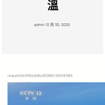
溫
admin
·
12 月 30, 2025
·
requestId:6952ab8cd92887.65414084.