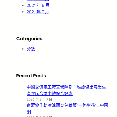
2021 年 8 月
2021 年 7 月
Categories
分數
Recent Posts
中國交億嵐工廠直營際部：維護傑出漁業生
產次序合適中韓配合好處
2026 年 8 月 7 日
京蒙協作助冷涼蔬查包養菜“一路生花”_中國
網