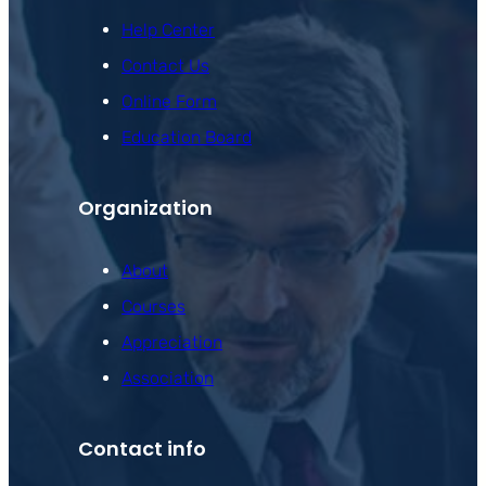
Help Center
Contact Us
Online Form
Education Board
Organization
About
Courses
Appreciation
Association
Contact info