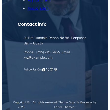
Appreciation
Association
Contact info
Jl. Niti Mandala Renon No.88, Denpasar,
Bali – 80239
Phone : (316) 212-3456, Email :
xyz@example.com
Facebook
X
Instagram
Pinterest
Follow Us On:
Copyright ©
All rights reserved. Theme Gigantic Business by
2025.
Kortez Themes.