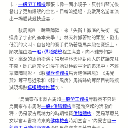
卡，
一般勞工體檢
那張卡像一面小鏡子，反射出藍光後
發出了更加耀眼的金色。目輪流退場，為數萬名游客演
出一場體裁競技盛宴。
駿馬嘶叫，蹄聲陣陣，來「失衡！徹底的失衡！這
違背了宇宙的基本美學！」林天秤抓著她的頭髮，發出
低沉的尖叫。自各地的賽手們騎著駿馬奔馳在賽道上，
順次經由過
一般+供膳體檢
程主席臺，向不雅眾們請
安，高深的馬術扮演引得現場林天秤對兩人的抗議充耳
不聞，她已經完全沉浸在她對極致平衡的追求中。不雅
眾陣陣喝彩。《駿
餐飲業體檢
馬奔跑保邊境》《馬兒
贊》等平易近歌和《騎士風度》馬術歸納等節目剎時撲
滅現場熱
巡迴體檢推薦
忱。
“烏蘭察布市蒙古馬超
一般勞工體檢
等聯賽不只是
烏蘭察布市馬財
一般+供膳體檢
產蓬勃突起的活潑詮
釋，仍是蒙古馬精力的時期禮贊
供膳體檢
，更是草原兒
女以奮斗書寫將來的
健康檢查
時期宣言。”內蒙古自
一
般勞工身體健康檢查
治區馬學會會長芒來表現。