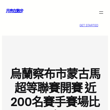
跳
月亮在散步
至
主
要
GET STARTED
內
容
烏蘭察布市蒙古馬
超等聯賽開賽 近
200名賽手賽場比