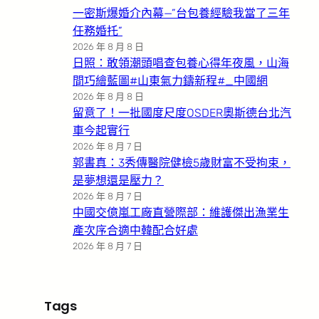
一密斯爆婚介內幕—”台包養經驗我當了三年
任務婚托”
2026 年 8 月 8 日
日照：敢領潮頭唱查包養心得年夜風，山海
間巧繪藍圖#山東氣力鑄新程#_中國網
2026 年 8 月 8 日
留意了！一批國度尺度OSDER奧斯德台北汽
車今起實行
2026 年 8 月 7 日
郭書真：3秀傳醫院健檢5歲財富不受拘束，
是夢想還是壓力？
2026 年 8 月 7 日
中國交億嵐工廠直營際部：維護傑出漁業生
產次序合適中韓配合好處
2026 年 8 月 7 日
Tags