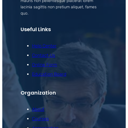
mauris non pellentesque placerat lorem
lacinia sagittis non pretium aliquet, fames
quo.
Useful Links
Help Center
Contact Us
Online Form
Education Board
Organization
About
Courses