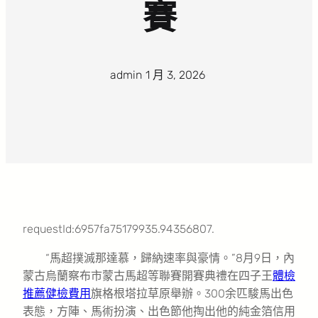
賽
admin
·
1 月 3, 2026
·
requestId:6957fa75179935.94356807.
“馬超撲滅那達慕，歸納速率與豪情。”8月9日，內
蒙古烏蘭察布市蒙古馬超等聯賽開賽典禮在四子王
體檢
推薦
健檢費用
旗格根塔拉草原舉辦。300余匹駿馬出色
表態，方陣、馬術扮演、出色節他掏出他的純金箔信用