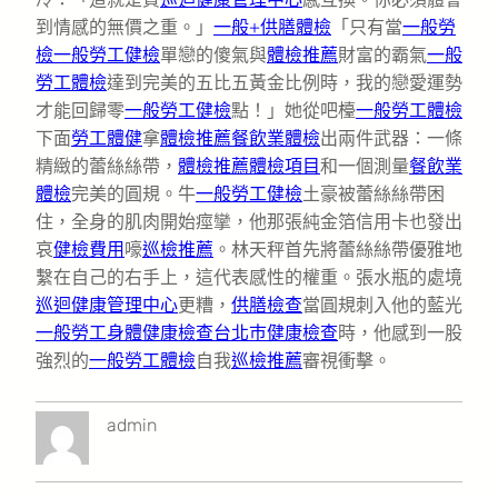
到情感的無價之重。」
一般+供膳體檢
「只有當
一般勞
檢
一般勞工健檢
單戀的傻氣與
體檢推薦
財富的霸氣
一般
勞工體檢
達到完美的五比五黃金比例時，我的戀愛運勢
才能回歸零
一般勞工健檢
點！」她從吧檯
一般勞工體檢
下面
勞工體健
拿
體檢推薦
餐飲業體檢
出兩件武器：一條
精緻的蕾絲絲帶，
體檢推薦
體檢項目
和一個測量
餐飲業
體檢
完美的圓規。牛
一般勞工健檢
土豪被蕾絲絲帶困
住，全身的肌肉開始痙攣，他那張純金箔信用卡也發出
哀
健檢費用
嚎
巡檢推薦
。林天秤首先將蕾絲絲帶優雅地
繫在自己的右手上，這代表感性的權重。張水瓶的處境
巡迴健康管理中心
更糟，
供膳檢查
當圓規刺入他的藍光
一般勞工身體健康檢查
台北巿健康檢查
時，他感到一股
強烈的
一般勞工體檢
自我
巡檢推薦
審視衝擊。
admin