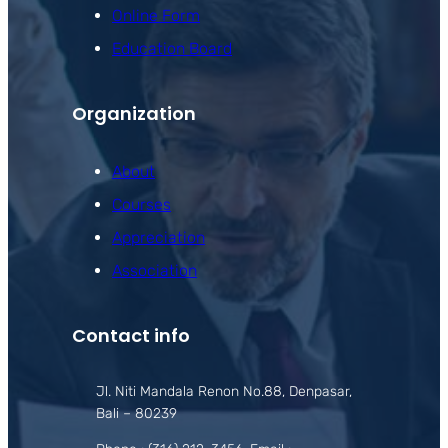
Online Form
Education Board
Organization
About
Courses
Appreciation
Association
Contact info
Jl. Niti Mandala Renon No.88, Denpasar,
Bali – 80239