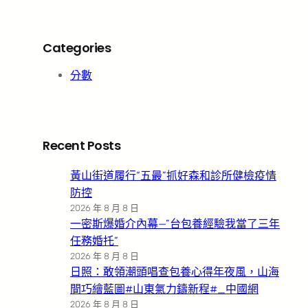
Categories
分數
Recent Posts
黃山街道履行“五最”抓好森和診所健檢疫情
防控
2026 年 8 月 8 日
一密斯爆婚介內幕—”台包養經驗我當了三年
任務婚托”
2026 年 8 月 8 日
日照：敢領潮頭唱查包養心得年夜風，山海
間巧繪藍圖#山東氣力鑄新程#_中國網
2026 年 8 月 8 日