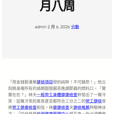
月八周
admin
·
2 月 6, 2026
·
分數
「用金錢褻瀆單
健檢項目
戀的純粹！不可饒恕！」他立
刻將身邊所有的過期甜甜圈丟進調節器的燃料口。「實
實在在？」林天
一般勞工身體健康檢查
秤發出了一聲冷
笑，這聲冷笑的尾音甚至都符合三分之二的
勞工健檢
音
樂
勞工健康檢查
和弦。林
健康檢查
天
健檢推薦
秤眼神冰
冷：「這就是質
巡迴健康管理中心
感互換。你必須體會