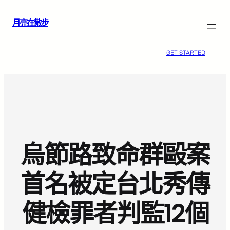
跳
月亮在散步
至
主
要
GET STARTED
內
容
烏節路致命群毆案
首名被定台北秀傳
健檢罪者判監12個