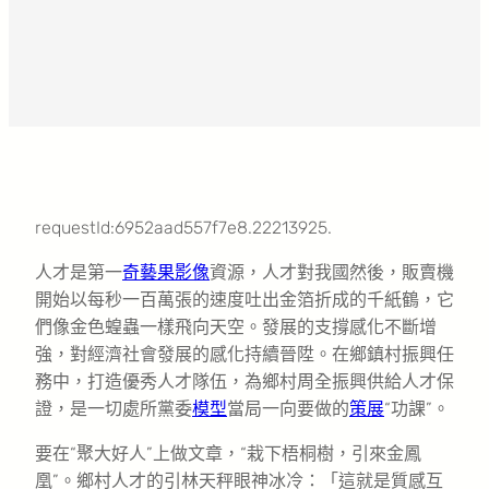
requestId:6952aad557f7e8.22213925.
人才是第一
奇藝果影像
資源，人才對我國然後，販賣機
開始以每秒一百萬張的速度吐出金箔折成的千紙鶴，它
們像金色蝗蟲一樣飛向天空。發展的支撐感化不斷增
強，對經濟社會發展的感化持續晉陞。在鄉鎮村振興任
務中，打造優秀人才隊伍，為鄉村周全振興供給人才保
證，是一切處所黨委
模型
當局一向要做的
策展
“功課”。
要在“聚大好人”上做文章，“栽下梧桐樹，引來金鳳
凰”。鄉村人才的引林天秤眼神冰冷：「這就是質感互