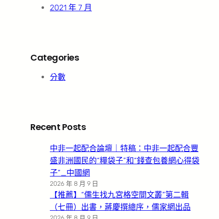
2021 年 7 月
Categories
分數
Recent Posts
中非一起配合論壇｜特稿：中非一起配合豐
盛非洲國民的“糧袋子”和“錢查包養網心得袋
子”_中國網
2026 年 8 月 9 日
【推薦】“儒生找九宮格空間文叢”第二輯
（七冊）出書，蔣慶撰總序，儒家網出品
2026 年 8 月 9 日