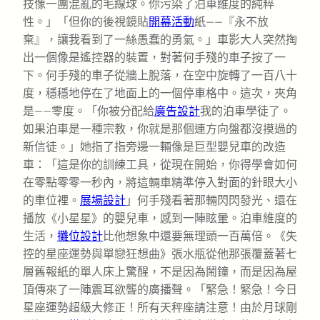
技像一團混亂的毛線球。你污染了泊車維度的純粹
性。」「但你的後視鏡貼
開幕活動
紙——『永不放
棄』，讓我看到了一絲愚蠢的勇氣。」車影大人突然掏
出一個像是遙控器的裝置，對著何手殘的車子按了一
下。何手殘的車子從牆上脫落，在空中旋轉了一百八十
度，穩穩地停在了地面上的一個停車格中。這次，夾角
是——零度。「你被分配給
廣告設計
我的泊車學徒了。
如果泊車是一種宗教，你就是那個連方向盤都沒摸過的
新信徒。」她指了指旁邊一輛像是巨型嬰兒車的改造
車：「這是你的訓練工具，從現在開始，你得學會如何
在零點零零一秒內，將這輛車精準停入對面的針眼大小
的車位裡。
展場設計
」何手殘看著那輛閃閃發光、還在
播放《小星星》的嬰兒車，感到一陣眩暈。泊車維度的
生活，
攤位設計
比他想象中還要無理頭一百萬倍。《失
控的星座運勢與單戀狂想曲》張水瓶從他那張覆蓋著七
層舊報紙的單人床上驚醒，不是因為鬧鐘，而是因為屋
頂傳來了一陣震耳欲聾的廣播聲。「緊急！緊急！今日
星座運勢超級大修正！所有天秤座請注意！由於月球剛