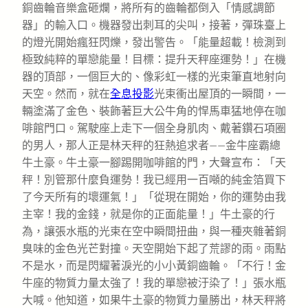
銅齒輪音樂盒砸爛，將所有的齒輪都倒入「情感調節
器」的輸入口。機器發出刺耳的尖叫，接著，彈珠臺上
的燈光開始瘋狂閃爍，發出警告。「能量超載！檢測到
極致純粹的單戀能量！目標：提升天秤座運勢！」在機
器的頂部，一個巨大的、像彩虹一樣的光束筆直地射向
天空。然而，就在
全息投影
光束衝出屋頂的一瞬間，一
輛塗滿了金色、裝飾著巨大公牛角的悍馬車猛地停在咖
啡館門口。駕駛座上走下一個全身肌肉、戴著鑽石項圈
的男人，那人正是林天秤的狂熱追求者——金牛座霸總
牛土豪。牛土豪一腳踢開咖啡館的門，大聲宣布：「天
秤！別管那什麼負運勢！我已經用一百噸的純金箔買下
了今天所有的壞運氣！」「從現在開始，你的運勢由我
主宰！我的金錢，就是你的正面能量！」牛土豪的行
為，讓張水瓶的光束在空中瞬間扭曲，與一種夾雜著銅
臭味的金色光芒對撞。天空開始下起了荒謬的雨。雨點
不是水，而是閃耀著淚光的小小黃銅齒輪。「不行！金
牛座的物質力量太強了！我的單戀被汙染了！」張水瓶
大喊。他知道，如果牛土豪的物質力量勝出，林天秤將