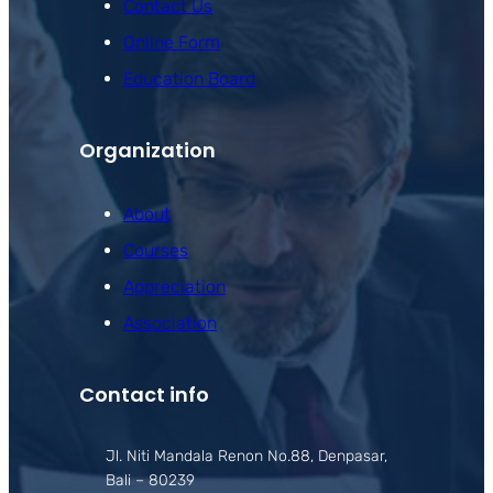
Contact Us
Online Form
Education Board
Organization
About
Courses
Appreciation
Association
Contact info
Jl. Niti Mandala Renon No.88, Denpasar,
Bali – 80239