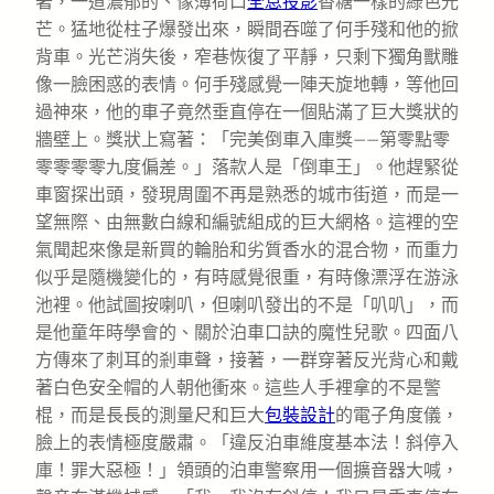
著，一道濃郁的、像薄荷口
全息投影
香糖一樣的綠色光
芒。猛地從柱子爆發出來，瞬間吞噬了何手殘和他的掀
背車。光芒消失後，窄巷恢復了平靜，只剩下獨角獸雕
像一臉困惑的表情。何手殘感覺一陣天旋地轉，等他回
過神來，他的車子竟然垂直停在一個貼滿了巨大獎狀的
牆壁上。獎狀上寫著：「完美倒車入庫獎——第零點零
零零零零九度偏差。」落款人是「倒車王」。他趕緊從
車窗探出頭，發現周圍不再是熟悉的城市街道，而是一
望無際、由無數白線和編號組成的巨大網格。這裡的空
氣聞起來像是新買的輪胎和劣質香水的混合物，而重力
似乎是隨機變化的，有時感覺很重，有時像漂浮在游泳
池裡。他試圖按喇叭，但喇叭發出的不是「叭叭」，而
是他童年時學會的、關於泊車口訣的魔性兒歌。四面八
方傳來了刺耳的剎車聲，接著，一群穿著反光背心和戴
著白色安全帽的人朝他衝來。這些人手裡拿的不是警
棍，而是長長的測量尺和巨大
包裝設計
的電子角度儀，
臉上的表情極度嚴肅。「違反泊車維度基本法！斜停入
庫！罪大惡極！」領頭的泊車警察用一個擴音器大喊，