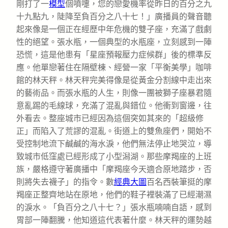
剛打了一
模型
個噴嚏，您的戀愛機率從昨日的百分之九
十九點九，陡降至負百分之八十七！」廣播員的聲音聽
起來像是一個正在經歷中年危機的雙子座，充滿了戲劇
性的絕望。張水瓶，一個典型的水瓶座，立刻感到一陣
恐慌，這是他患有「星座預報壓力症候群」後的標準反
應。他單戀著住在隔壁棟、經營一家「平衡美學」咖啡
館的林天秤。林天秤完美得像是從黃金分割線中走出來
的藝術品。而張水瓶的人生，則像一團被獅子座暴君隨
意亂踢的毛線球，充滿了混亂與錯位。他衝到窗邊，往
外看去。整座城市已經因為這個突如其來的「超級修
正」而陷入了荒謬的混亂。街道上的雙魚座們，開始不
受控制地流下鹹鹹的海水淚，他們無法停止地哭泣，導
致城市低窪處已經形成了小型潟湖。那些摩羯座的上班
族，嚴格遵守著廣播中「摩羯座今天適合原地踏步，否
則將失去襪子」的指令。數
經典大圖
百名西裝筆挺的摩
羯座正整齊地站在原地，他們的鞋子裡裝滿了已經潮濕
的淚水。「負百分之八十七？」張水瓶喃喃自語，感到
胃部一陣翻騰，他知道這代表著什麼。林天秤的運勢越