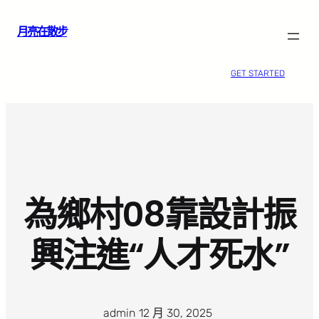
跳
月亮在散步
至
主
要
GET STARTED
內
容
為鄉村08靠設計振
興注進“人才死水”
admin
·
12 月 30, 2025
·