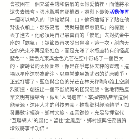
會被困在一個充滿金錢和俗氣的虛假愛情裡，而他將永
遠失去機會。張水瓶看向那機器，還剩下最後
活動佈置
一個可以輸入的「情緒燃料」口。他迅速撕下了貼在他
背後衣領上，那張寫著「我就是個單戀傻瓜」的標籤，
丟了進去。他必須用自己最真實的「傻氣」去對抗金牛
座的「霸氣」！調節器再次發出轟鳴，這一次，射向天
空的光束不再是彩虹色，而是充滿了水瓶座特有的怪誕
藍色**。藍色光束與金色光芒在空中形成了一個巨大
的、旋轉著的太極圖案，像是在爭奪林天秤的靈魂。這
場以星座運勢為賭注、以單戀能量為武器的荒唐戰爭，
正式打響了。藍色與金色的光芒在林天秤咖啡館上空劇
烈衝撞，創造出一個不斷旋轉的怪異氣旋。當地特點產
業文明有機結合，做到“人崗適宜”。掌握特點產業這個
能量源，運用人才的科技素養，推動鄉村經濟轉型，如
發展數字經濟、鄉村文旅、產業鏈條，充足發揮當代
“互聯網人”的感化。留住“金鳳凰”，鄉村振興任務提質
增效將事半功倍。