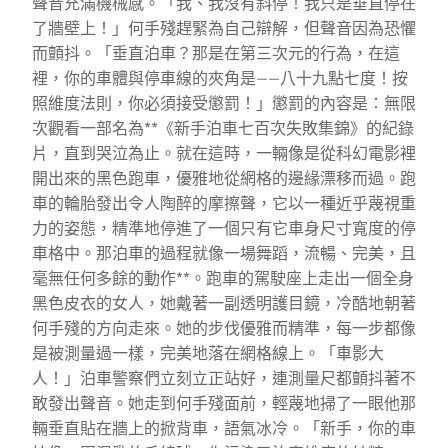
聲音充滿機械感。「我、我沒有斜停！我只是垂直停在
了牆壁上！」何手殘趕緊為自己辯解，但聲音因為恐懼
而顫抖。「垂直泊車？那是在第三次元的行為，在這
裡，你的車體與停車線的夾角是——八十九點七度！按
照維度法則，你必須接受懲罰！」懲罰的內容是：無限
次觀看一部名為**《新手泊車七百次失敗集錦》的紀錄
片，直到哭泣為止。就在這時，一輛像是從科幻電影裡
開出來的黑色跑車，優雅地從網格的邊緣漂移而過。跑
車的輪胎發出令人陶醉的摩擦聲，它以一種近乎蔑視重
力的姿態，精準地停進了一個只有它車身尺寸寬度的停
車格中。那泊車的過程就像一場舞蹈，流暢、完美，且
毫無任何多餘的動作**。跑車的駕駛座上走出一個全身
黑色皮衣的女人，她戴著一副透明護目鏡，冷酷地朝著
何手殘的方向走來。她的步伐優雅而精準，每一步都像
是被測量過一樣，完美地落在網格線上。「車影大
人！」泊車警察們立刻立正站好，連測量尺都顫抖著不
敢發出聲音。她走到何手殘面前，輕蔑地掃了一眼他那
輛垂直貼在牆上的掀背車，語氣冰冷。「新手，你的車