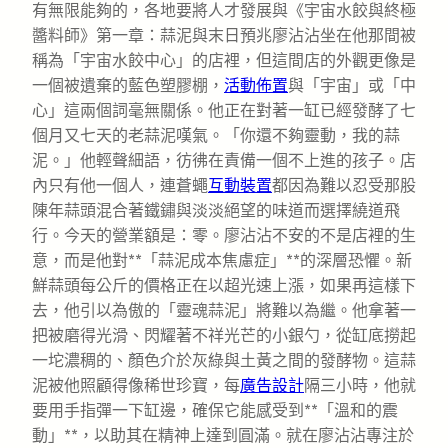
有無限能夠的，各地要將人才發展與《宇宙水餃與終極
醬料師》第一章：蒜泥與末日預兆廖沾沾坐在他那間被
稱為「宇宙水餃中心」的店裡，但這間店的外觀更像是
一個被遺棄的藍色塑膠棚，
活動佈置
與「宇宙」或「中
心」這兩個詞毫無關係。他正在對著一缸已經發酵了七
個月又七天的老蒜泥嘆氣。「你還不夠靈動，我的蒜
泥。」他輕聲細語，彷彿在責備一個不上進的孩子。店
內只有他一個人，連蒼蠅
互動裝置
都因為難以忍受那股
陳年蒜頭混合著鐵鏽與淡淡絕望的味道而選擇繞道飛
行。今天的營業額是：零。廖沾沾不安的不是店裡的生
意，而是他對**「蒜泥成本焦慮症」**的深層恐懼。新
鮮蒜頭每公斤的價格正在以超光速上漲，如果再這樣下
去，他引以為傲的「靈魂蒜泥」將難以為繼。他拿著一
把被磨得光滑、閃耀著不祥光芒的小銀勺，從缸底撈起
一坨濃稠的、顏色介於灰綠與土黃之間的發酵物。這蒜
泥被他照顧得像稀世珍寶，每
廣告設計
隔三小時，他就
要用手指彈一下缸邊，確保它能感受到**「溫和的震
動」**，以助其在精神上達到圓滿。就在廖沾沾專注於