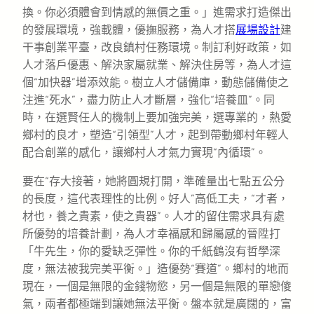
換。你必須體會到情感的無價之重。」進需求打造傑出
的發展環境，強載體，優撫服務，為人才搭
展場設計
建
干事創業平臺，改良鎮村任務環境。制訂利好政策，如
人才落戶優惠、解決家屬就業、解決住房等，為人才這
個“加快器”增添效能。樹立人才儲備庫，動態儲備使之
注進“死水”，盡力防止人才斷層，強化“培養皿”。同
時，在選賢任人的機制上要加強完美，選專業的，熱愛
鄉村的良才，塑造“引領型”人才，起到帶動鄉村年輕人
配合創業的感化，讓鄉村人才氣力實現“內循環”。
要在“存大接著，她將圓規打開，準確量出七點五公分
的長度，這代表理性的比例。好人”高低工夫，“才者，
材也，養之貴素，使之貴器”。人才的留住需求具有處
所優勢的培養計劃，為人才幸福感和歸屬感的晉陞打
「牛先生，你的愛缺乏彈性。你的千紙鶴沒有哲學深
度，無法被我完美平衡。」造優勢“賽道”。鄉村的地而
現在，一個是無限的金錢物慾，另一個是無限的單戀傻
氣，兩者都極端到讓她無法平衡。盤本就是廣闊的，富