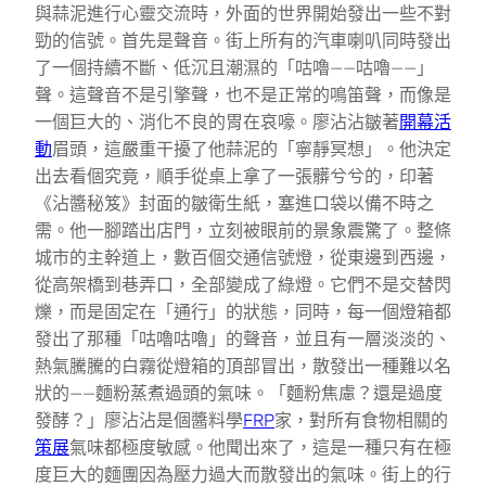
與蒜泥進行心靈交流時，外面的世界開始發出一些不對
勁的信號。首先是聲音。街上所有的汽車喇叭同時發出
了一個持續不斷、低沉且潮濕的「咕嚕——咕嚕——」
聲。這聲音不是引擎聲，也不是正常的鳴笛聲，而像是
一個巨大的、消化不良的胃在哀嚎。廖沾沾皺著
開幕活
動
眉頭，這嚴重干擾了他蒜泥的「寧靜冥想」。他決定
出去看個究竟，順手從桌上拿了一張髒兮兮的，印著
《沾醬秘笈》封面的皺衛生紙，塞進口袋以備不時之
需。他一腳踏出店門，立刻被眼前的景象震驚了。整條
城市的主幹道上，數百個交通信號燈，從東邊到西邊，
從高架橋到巷弄口，全部變成了綠燈。它們不是交替閃
爍，而是固定在「通行」的狀態，同時，每一個燈箱都
發出了那種「咕嚕咕嚕」的聲音，並且有一層淡淡的、
熱氣騰騰的白霧從燈箱的頂部冒出，散發出一種難以名
狀的——麵粉蒸煮過頭的氣味。「麵粉焦慮？還是過度
發酵？」廖沾沾是個醬料學
FRP
家，對所有食物相關的
策展
氣味都極度敏感。他聞出來了，這是一種只有在極
度巨大的麵團因為壓力過大而散發出的氣味。街上的行