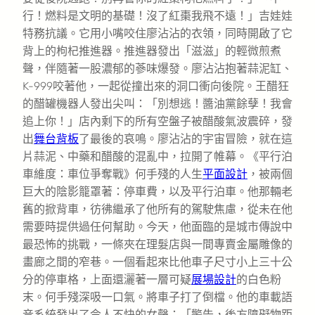
行！燃料是文明的基礎！沒了紅棗我飛不遠！」吉娃娃
特務抗議。它用小嘴咬住廖沾沾的衣領，同時開啟了它
背上的枸杞推進器。推進器發出「滋滋」的輕微煎煮
聲，伴隨著一股濃郁的蔘味爆發。廖沾沾抱著蒜泥缸、
K-999咬著他，一起從撞出來的洞口衝向後院。王醋狂
的醋罐機器人發出尖叫：「別想逃！醬油黨餘孽！我會
追上你！」店內剩下的所有空盤子被醋酸氣波震碎，發
出
舞台背板
了最後的哀鳴。廖沾沾的宇宙冒險，就在這
片蒜泥、中藥和醋酸的混亂中，拉開了帷幕。《平行泊
車維度：車位爭奪戰》何手殘的人生
平面設計
，被兩個
巨大的陰影籠罩著：停車費，以及平行泊車。他那輛老
舊的掀背車，彷彿繼承了他所有的駕駛焦慮，從未在他
需要時提供過任何幫助。今天，他面臨的是城市傳說中
最恐怖的挑戰，一條夾在理髮店與一間專賣金屬雕像的
畫廊之間的窄巷。一個看起來比他車子尺寸小上三十公
分的停車格，上面還灑著一層可疑
展場設計
的白色粉
末。何手殘深吸一口氣。將車子打了倒檔。他的車載語
音系統發出了令人不快的女聲：「警告，後方障礙物距