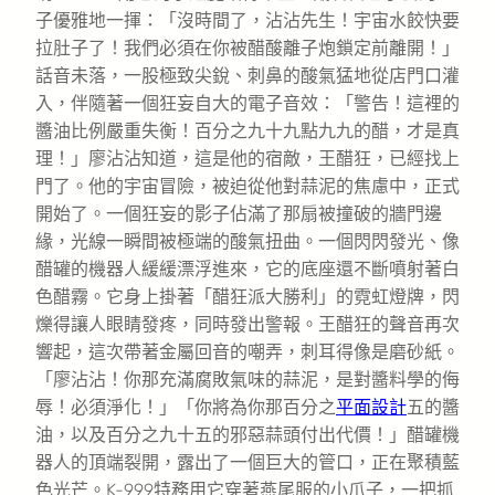
子優雅地一揮：「沒時間了，沾沾先生！宇宙水餃快要
拉肚子了！我們必須在你被醋酸離子炮鎖定前離開！」
話音未落，一股極致尖銳、刺鼻的酸氣猛地從店門口灌
入，伴隨著一個狂妄自大的電子音效：「警告！這裡的
醬油比例嚴重失衡！百分之九十九點九九的醋，才是真
理！」廖沾沾知道，這是他的宿敵，王醋狂，已經找上
門了。他的宇宙冒險，被迫從他對蒜泥的焦慮中，正式
開始了。一個狂妄的影子佔滿了那扇被撞破的牆門邊
緣，光線一瞬間被極端的酸氣扭曲。一個閃閃發光、像
醋罐的機器人緩緩漂浮進來，它的底座還不斷噴射著白
色醋霧。它身上掛著「醋狂派大勝利」的霓虹燈牌，閃
爍得讓人眼睛發疼，同時發出警報。王醋狂的聲音再次
響起，這次帶著金屬回音的嘲弄，刺耳得像是磨砂紙。
「廖沾沾！你那充滿腐敗氣味的蒜泥，是對醬料學的侮
辱！必須淨化！」「你將為你那百分之
平面設計
五的醬
油，以及百分之九十五的邪惡蒜頭付出代價！」醋罐機
器人的頂端裂開，露出了一個巨大的管口，正在聚積藍
色光芒。K-999特務用它穿著燕尾服的小爪子，一把抓