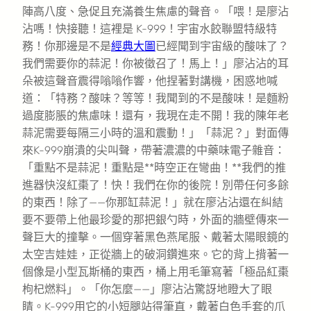
陣高八度、急促且充滿養生焦慮的聲音。「喂！是廖沾
沾嗎！快接聽！這裡是 K-999！宇宙水餃聯盟特級特
務！你那邊是不是
經典大圖
已經聞到宇宙級的酸味了？
我們需要你的蒜泥！你被徵召了！馬上！」廖沾沾的耳
朵被這聲音震得嗡嗡作響，他捏著對講機，困惑地喊
道：「特務？酸味？等等！我聞到的不是酸味！是麵粉
過度膨脹的焦慮味！還有，我現在走不開！我的陳年老
蒜泥需要每隔三小時的溫和震動！」「蒜泥？」對面傳
來K-999崩潰的尖叫聲，帶著濃濃的中藥味電子雜音：
「重點不是蒜泥！重點是**時空正在彎曲！**我們的推
進器快沒紅棗了！快！我們在你的後院！別帶任何多餘
的東西！除了——你那缸蒜泥！」就在廖沾沾還在糾結
要不要帶上他最珍愛的那把銀勺時，外面的牆壁傳來一
聲巨大的撞擊。一個穿著黑色燕尾服、戴著太陽眼鏡的
太空吉娃娃，正從牆上的破洞鑽進來。它的背上揹著一
個像是小型瓦斯桶的東西，桶上用毛筆寫著「極品紅棗
枸杞燃料」。「你怎麼——」廖沾沾驚訝地瞪大了眼
睛。K-999用它的小短腿站得筆直，戴著白色手套的爪