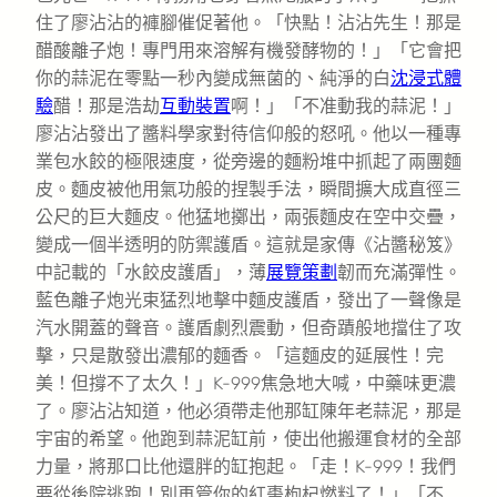
住了廖沾沾的褲腳催促著他。「快點！沾沾先生！那是
醋酸離子炮！專門用來溶解有機發酵物的！」「它會把
你的蒜泥在零點一秒內變成無菌的、純淨的白
沈浸式體
驗
醋！那是浩劫
互動裝置
啊！」「不准動我的蒜泥！」
廖沾沾發出了醬料學家對待信仰般的怒吼。他以一種專
業包水餃的極限速度，從旁邊的麵粉堆中抓起了兩團麵
皮。麵皮被他用氣功般的捏製手法，瞬間擴大成直徑三
公尺的巨大麵皮。他猛地擲出，兩張麵皮在空中交疊，
變成一個半透明的防禦護盾。這就是家傳《沾醬秘笈》
中記載的「水餃皮護盾」，薄
展覽策劃
韌而充滿彈性。
藍色離子炮光束猛烈地擊中麵皮護盾，發出了一聲像是
汽水開蓋的聲音。護盾劇烈震動，但奇蹟般地擋住了攻
擊，只是散發出濃郁的麵香。「這麵皮的延展性！完
美！但撐不了太久！」K-999焦急地大喊，中藥味更濃
了。廖沾沾知道，他必須帶走他那缸陳年老蒜泥，那是
宇宙的希望。他跑到蒜泥缸前，使出他搬運食材的全部
力量，將那口比他還胖的缸抱起。「走！K-999！我們
要從後院逃跑！別再管你的紅棗枸杞燃料了！」「不