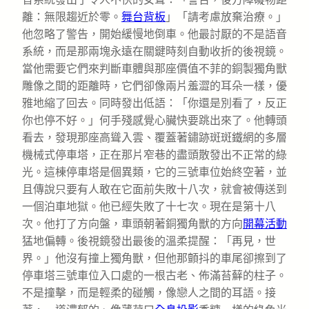
離：無限趨近於零。
舞台背板
」「請考慮放棄治療。」
他忽略了警告，開始緩慢地倒車。他最討厭的不是語音
系統，而是那兩塊永遠在關鍵時刻自動收折的後視鏡。
當他需要它們來判斷車體與那座價值不菲的銅製獨角獸
雕像之間的距離時，它們卻像兩片羞澀的耳朵一樣，優
雅地縮了回去。同時發出低語：「你還是別看了，反正
你也停不好。」何手殘感覺心臟快要跳出來了。他轉頭
看去，發現那座高聳入雲、覆蓋著鏽跡斑斑鐵網的多層
機械式停車塔，正在那片窄巷的盡頭散發出不正常的綠
光。這棟停車塔是個異類，它的三號車位始終空著，並
且傳說只要有人敢在它面前失敗十八次，就會被傳送到
一個泊車地獄。他已經失敗了十七次。現在是第十八
次。他打了方向盤，車頭朝著銅獨角獸的方向
開幕活動
猛地偏轉。後視鏡發出最後的溫柔提醒：「再見，世
界。」他沒有撞上獨角獸，但他那顫抖的車尾卻擦到了
停車塔三號車位入口處的一根古老、佈滿苔蘚的柱子。
不是撞擊，而是輕柔的碰觸，像戀人之間的耳語。接