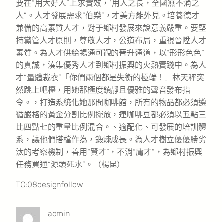
要在“用大好人”上求實效，“用人之長，全國無不消之
人”。人才發展需求“伯樂”，才美方能外見。培養德才
兼備的高素質人才，對于鄉村發展來說意義嚴重。要堅
持黨管人才原則，尊敬人才，公道布局，重視晉陞人才
素質。為人才供給暢通可觀的晉升通道，以“形形色色”
的真誠，湊集優秀人才到鄉村振興的火熱實踐中。為人
才“量體裁衣”「你們兩個都是失衡的極端！」林天秤突
然跳上吧檯，用她那極度鎮靜且優雅的聲音發布指
令。，打造系統化她那間咖啡館，所有的物品都必須遵
循嚴格的黃金分割比例擺放，連咖啡豆都必須以五點三
比四點七的重量比例混合。、適配化、可發展的培訓體
系，讓他們搭檔作為，鍛煉成長。為人才樹立優優勝劣
汰的考察機制，善用“賢才”，不消“庸才”，為鄉村振興
任務買通“源頭死水”。（楊昆）
TC:08designfollow
admin