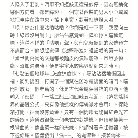
人陷入了混亂。汽車不知道該走還是該停，因為無論從
哪個方向看，都是綠燈。一個穿著西裝的男人小心翼翼
地把車停在路中央，搖下車窗，對著紅綠燈大喊：
「喂！你為什麼咕嚕咕嚕？你倒是紅一下啊！我要向左
轉！綠燈沒用啊！」廖沾沾感覺到一陣心悸。這種氣
味，這種不祥的「咕嚕」聲，與他兒時聽到的家傳預言
不謀而合。他想起家傳《沾醬秘笈》裡記載的第一句：
「當世間萬物的交通都被麵皮的氣味籠罩，且燈號恒
綠、聲如湯沸時，便是宇宙水餃臨界點到來之時。」
「七點五個地球年…怎麼這麼快？」廖沾沾猛地衝回店
裡，衝到後廚，打開了一個藏在舊冰櫃後面的暗門。暗
門裡放著一個老舊的、像是古代金屬保險箱的東西。他
輸入了密碼：「一醬二醋三油四辣五蒜泥」（這是醬料
界的基礎公式，只有像他這樣的傳統派才會用）。保險
箱打開，裡面沒有黃金，只有一個閃爍著詭異紅色光芒
的儀器。這儀器很像一個老式的對講機，但頂部插著一
根彎曲的、像韭菜一樣的天線。他顫抖著拿起儀器，按
下通話鈕。儀器發出「滋——」的電流聲，接著傳來一