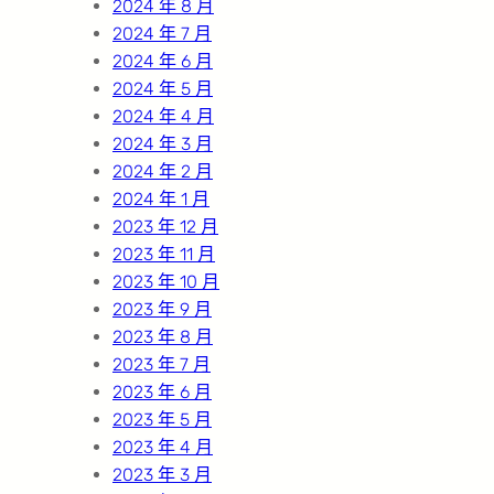
2024 年 8 月
2024 年 7 月
2024 年 6 月
2024 年 5 月
2024 年 4 月
2024 年 3 月
2024 年 2 月
2024 年 1 月
2023 年 12 月
2023 年 11 月
2023 年 10 月
2023 年 9 月
2023 年 8 月
2023 年 7 月
2023 年 6 月
2023 年 5 月
2023 年 4 月
2023 年 3 月