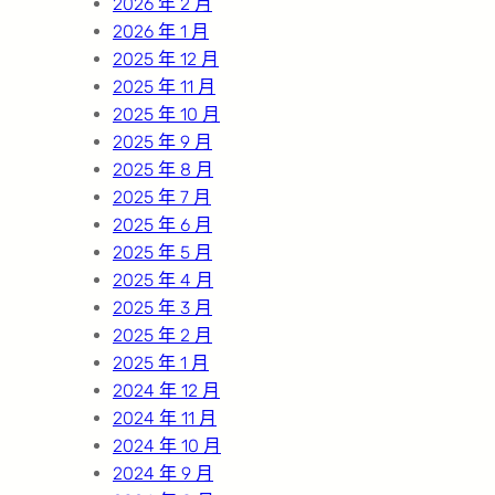
2026 年 2 月
2026 年 1 月
2025 年 12 月
2025 年 11 月
2025 年 10 月
2025 年 9 月
2025 年 8 月
2025 年 7 月
2025 年 6 月
2025 年 5 月
2025 年 4 月
2025 年 3 月
2025 年 2 月
2025 年 1 月
2024 年 12 月
2024 年 11 月
2024 年 10 月
2024 年 9 月