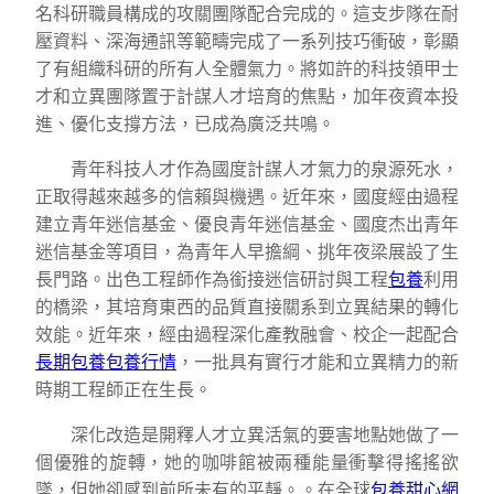
名科研職員構成的攻關團隊配合完成的。這支步隊在耐
壓資料、深海通訊等範疇完成了一系列技巧衝破，彰顯
了有組織科研的所有人全體氣力。將如許的科技領甲士
才和立異團隊置于計謀人才培育的焦點，加年夜資本投
進、優化支撐方法，已成為廣泛共鳴。
青年科技人才作為國度計謀人才氣力的泉源死水，
正取得越來越多的信賴與機遇。近年來，國度經由過程
建立青年迷信基金、優良青年迷信基金、國度杰出青年
迷信基金等項目，為青年人早擔綱、挑年夜梁展設了生
長門路。出色工程師作為銜接迷信研討與工程
包養
利用
的橋梁，其培育東西的品質直接關系到立異結果的轉化
效能。近年來，經由過程深化產教融會、校企一起配合
長期包養
包養行情
，一批具有實行才能和立異精力的新
時期工程師正在生長。
深化改造是開釋人才立異活氣的要害地點她做了一
個優雅的旋轉，她的咖啡館被兩種能量衝擊得搖搖欲
墜，但她卻感到前所未有的平靜。。在全球
包養甜心網