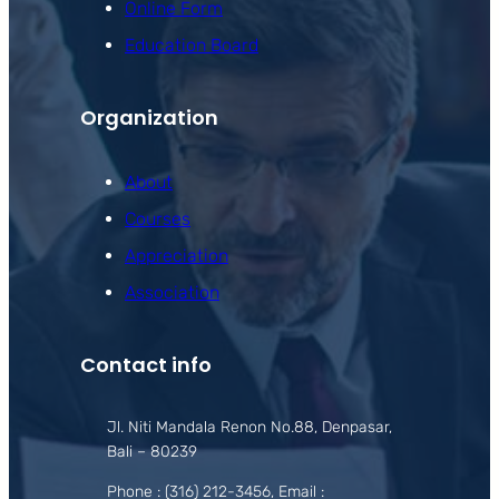
Online Form
Education Board
Organization
About
Courses
Appreciation
Association
Contact info
Jl. Niti Mandala Renon No.88, Denpasar,
Bali – 80239
Phone : (316) 212-3456, Email :