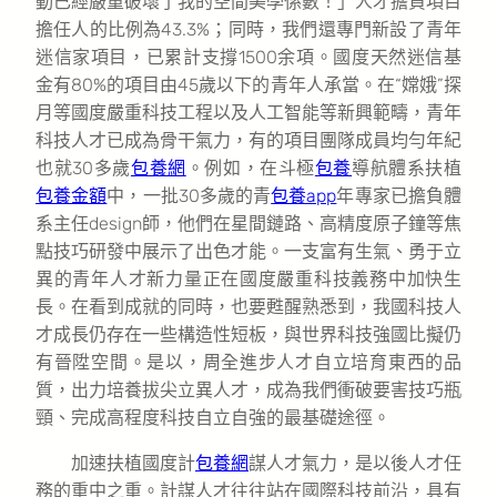
動已經嚴重破壞了我的空間美學係數！」人才擔負項目
擔任人的比例為43.3%；同時，我們還專門新設了青年
迷信家項目，已累計支撐1500余項。國度天然迷信基
金有80%的項目由45歲以下的青年人承當。在“嫦娥”探
月等國度嚴重科技工程以及人工智能等新興範疇，青年
科技人才已成為骨干氣力，有的項目團隊成員均勻年紀
也就30多歲
包養網
。例如，在斗極
包養
導航體系扶植
包養金額
中，一批30多歲的青
包養app
年專家已擔負體
系主任design師，他們在星間鏈路、高精度原子鐘等焦
點技巧研發中展示了出色才能。一支富有生氣、勇于立
異的青年人才新力量正在國度嚴重科技義務中加快生
長。在看到成就的同時，也要甦醒熟悉到，我國科技人
才成長仍存在一些構造性短板，與世界科技強國比擬仍
有晉陞空間。是以，周全進步人才自立培育東西的品
質，出力培養拔尖立異人才，成為我們衝破要害技巧瓶
頸、完成高程度科技自立自強的最基礎途徑。
加速扶植國度計
包養網
謀人才氣力，是以後人才任
務的重中之重。計謀人才往往站在國際科技前沿，具有