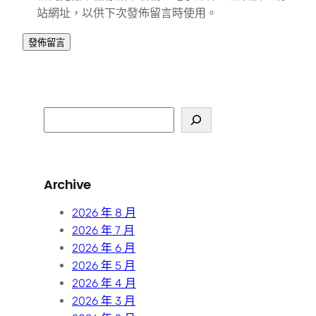
站網址，以供下次發佈留言時使用。
S
e
a
r
Archive
c
h
2026 年 8 月
2026 年 7 月
2026 年 6 月
2026 年 5 月
2026 年 4 月
2026 年 3 月