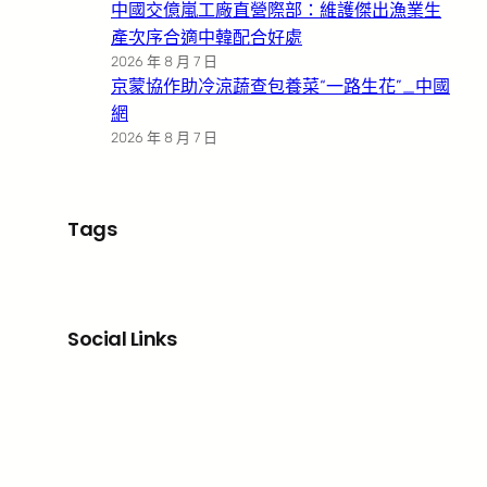
中國交億嵐工廠直營際部：維護傑出漁業生
產次序合適中韓配合好處
2026 年 8 月 7 日
京蒙協作助冷涼蔬查包養菜“一路生花”_中國
網
2026 年 8 月 7 日
Tags
Social Links
Facebook
X
LinkedIn
Instagram