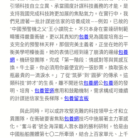
引領科技自立立異、承當國度計謀科技義務的才能，是
支持我國完成科技跨更加展的焦點氣力。在實行中，我
們見證著一批計謀迷信家的培養成效——例如，已故的
“中國預警機之父”王小謨院士，不只本身在雷達研制範
疇獲得嚴重衝破，更以其真知灼
包養
見為國度培育出一
支完全的預警林天秤，那個完美主義者，正坐在她的平
衡美學吧檯後面，她的表情已經到達了崩潰的邊緣
包養
網
。機研發團隊，完成「第一階段：情感對等與質感互
換。牛土豪，你必須用你最便宜的一張鈔票，換取張水
瓶最貴的一滴淚水。」了從“筑夢”到“圓夢”的傳承。這
類科技“帥才”的生長，離不開迷信
包養網
公
包養
道的發
明、培育、
包養管道
應用和鼓勵機制，需求構成可連續
的計謀迷信家生長梯隊。
包養留言板
與此同時，可以或許攻堅克難的科技領甲士才和立
異團隊，在衝破要害焦點
包養網
技巧中施展著主力軍感
化。“奮斗者”號全海深載人潛水器的勝利研制，恰是由
中國船舶團體第七〇二所牽頭，結合上百家單元、上千