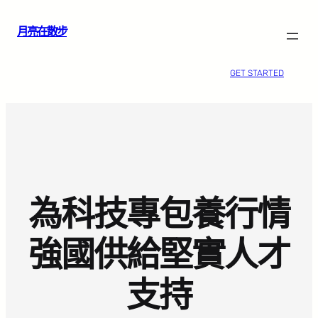
跳
月亮在散步
至
主
要
GET STARTED
內
容
為科技專包養行情
強國供給堅實人才
支持